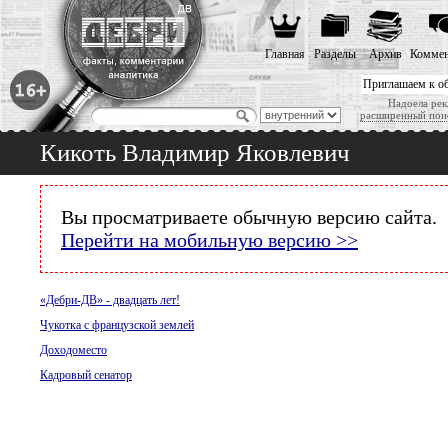
Главная
Разделы
Архив
Коммен
Приглашаем к о
Надоела рек
расширенный пои
Кикоть Владимир Яковлевич
Вы просматриваете обычную версию сайта.
Перейти на мобильную версию >>
«Дебри-ДВ» - двадцать лет!
Чукотка с французской землей
Доходоместо
Кадровый сенатор