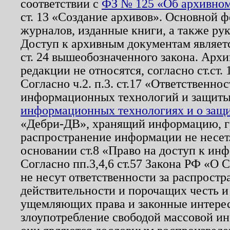
соответствии с
ФЗ № 125 «Об архивном
ст. 13 «Создание архивов». Основной ф
журналов, изданные книги, а также ру
Доступ к архивным документам являетс
ст. 24 вышеобозначенного закона. Арх
редакции не относятся, согласно ст.ст. 
Согласно ч.2. п.3. ст.17 «Ответственн
информационных технологий и защит
информационных технологиях и о защит
«Дебри-ДВ», хранящий информацию, гр
распространение информации не несет.
основании ст.8 «Право на доступ к ин
Согласно пп.3,4,6 ст.57 Закона РФ «О
не несут ответственности за распрост
действительности и порочащих честь и
ущемляющих права и законные интере
злоупотребление свободой массовой ин