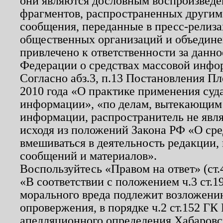
они являются дословным воспроизведе
фрагментов, распространенных другим
сообщения, переданные в пресс-релиза
общественных организаций и объединен
привлечено к ответственности за данн
Федерации о средствах массовой инфо
Согласно абз.3, п.13 Постановления П
2010 года «О практике применения суд
информации», «по делам, вытекающим
информации, распространитель не явл
исходя из положений Закона РФ «О ср
вмешиваться в деятельность редакции, 
сообщений и материалов».
Воспользуйтесь «Правом на ответ» (ст
«В соответствии с положением ч.3 ст.
морального вреда подлежит возложению
опровержения, в порядке ч.2 ст.152 ГК 
апелляционного определения Хабаровско