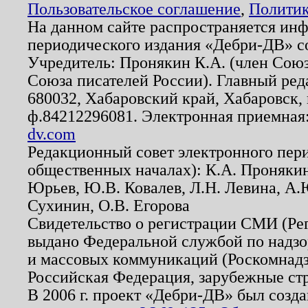
Пользовательское соглашение
,
Политик
На данном сайте распространяется ин
периодического издания «Дебри-ДВ» с
Учредитель: Пронякин К.А. (член Союз
Союза писателей России). Главный ред
680032, Хабаровский край, Хабаровск, п
ф.84212296081. Электронная приемная
dv.com
Редакционный совет электронного пер
общественных началах): К.А. Проняки
Юрьев, Ю.В. Ковалев, Л.Н. Левина, А.
Сухинин, О.В. Егорова
Свидетельство о регистрации СМИ (Р
выдано Федеральной службой по надзо
и массовых коммуникаций (Роскомнадзо
Российская Федерация, зарубежные ст
В 2006 г. проект «Дебри-ДВ» был созда