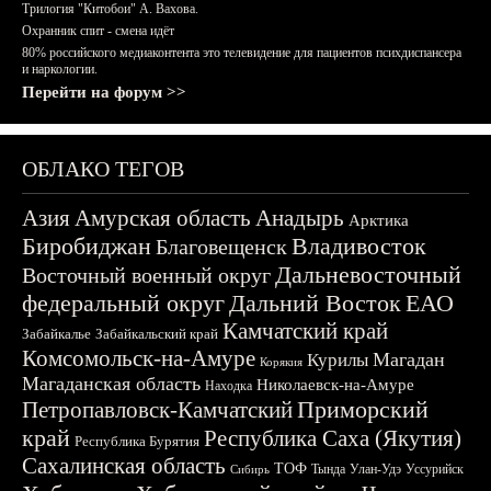
Трилогия "Китобои" А. Вахова.
Охранник спит - смена идёт
80% российского медиаконтента это телевидение для пациентов психдиспансера
и наркологии.
Перейти на форум >>
ОБЛАКО ТЕГОВ
Азия
Амурская область
Анадырь
Арктика
Биробиджан
Владивосток
Благовещенск
Дальневосточный
Восточный военный округ
федеральный округ
Дальний Восток
ЕАО
Камчатский край
Забайкалье
Забайкальский край
Комсомольск-на-Амуре
Магадан
Курилы
Корякия
Магаданская область
Николаевск-на-Амуре
Находка
Приморский
Петропавловск-Камчатский
край
Республика Саха (Якутия)
Республика Бурятия
Сахалинская область
ТОФ
Тында
Улан-Удэ
Уссурийск
Сибирь