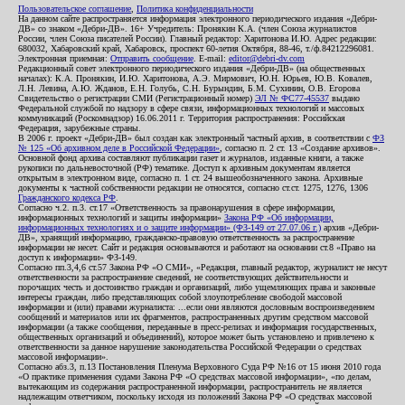
Пользовательское соглашение
,
Политика конфиденциальности
На данном сайте распространяется информация электронного периодического издания «Дебри-
ДВ» со знаком «Дебри-ДВ». 16+ Учредитель: Пронякин К.А. (член Союза журналистов
России, член Союза писателей России). Главный редактор: Харитонова И.Ю. Адрес редакции:
680032, Хабаровский край, Хабаровск, проспект 60-летия Октября, 88-46, т./ф.84212296081.
Электронная приемная:
Отправить сообщение
. E-mail:
editor@debri-dv.com
Редакционный совет электронного периодического издания «Дебри-ДВ» (на общественных
началах): К.А. Пронякин, И.Ю. Харитонова, А.Э. Мирмович, Ю.Н. Юрьев, Ю.В. Ковалев,
Л.Н. Левина, А.Ю. Жданов, Е.Н. Голубь, С.Н. Бурындин, Б.М. Сухинин, О.В. Егорова
Свидетельство о регистрации СМИ (Регистрационный номер)
ЭЛ № ФС77-45537
выдано
Федеральной службой по надзору в сфере связи, информационных технологий и массовых
коммуникаций (Роскомнадзор) 16.06.2011 г. Территория распространения: Российская
Федерация, зарубежные страны.
В 2006 г. проект «Дебри-ДВ» был создан как электронный частный архив, в соответствии с
ФЗ
№ 125 «Об архивном деле в Российской Федерации»
, согласно п. 2 ст. 13 «Создание архивов».
Основной фонд архива составляют публикации газет и журналов, изданные книги, а также
рукописи по дальневосточной (РФ) тематике. Доступ к архивным документам является
открытым в электронном виде, согласно п. 1 ст. 24 вышеобозначенного закона. Архивные
документы к частной собственности редакции не относятся, согласно ст.ст. 1275, 1276, 1306
Гражданского кодекса РФ
.
Согласно ч.2. п.3. ст.17 «Ответственность за правонарушения в сфере информации,
информационных технологий и защиты информации»
Закона РФ «Об информации,
информационных технологиях и о защите информации» (ФЗ-149 от 27.07.06 г.)
архив «Дебри-
ДВ», хранящий информацию, гражданско-правовую ответственность за распространение
информации не несет. Сайт и редакция основываются и работают на основании ст.8 «Право на
доступ к информации» ФЗ-149.
Согласно пп.3,4,6 ст.57 Закона РФ «О СМИ», «Редакция, главный редактор, журналист не несут
ответственности за распространение сведений, не соответствующих действительности и
порочащих честь и достоинство граждан и организаций, либо ущемляющих права и законные
интересы граждан, либо представляющих собой злоупотребление свободой массовой
информации и (или) правами журналиста: ...если они являются дословным воспроизведением
сообщений и материалов или их фрагментов, распространенных другим средством массовой
информации (а также сообщения, переданные в пресс-релизах и информация государственных,
общественных организаций и объединений), которое может быть установлено и привлечено к
ответственности за данное нарушение законодательства Российской Федерации о средствах
массовой информации».
Согласно абз.3, п.13 Постановления Пленума Верховного Суда РФ №16 от 15 июня 2010 года
«О практике применения судами Закона РФ «О средствах массовой информации», «по делам,
вытекающим из содержания распространенной информации, распространитель не является
надлежащим ответчиком, поскольку исходя из положений Закона РФ «О средствах массовой