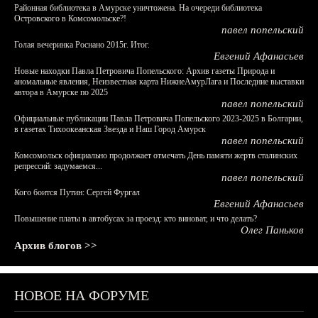
Районная библиотека в Амурске уничтожена. На очереди библиотека
Островского в Комсомольске?!
павел попельский
Голая вечеринка Роснано 2015г. Итог.
Евгений Афанасьев
Новые находки Павла Петровича Попельского: Архив газеты Природа и
аномальные явления, Неизвестная карта НижнеАмурЛага и Последние выставки
автора в Амурске по 2025
павел попельский
Официальные публикации Павла Петровича Попельского 2023-2025 в Болгарии,
в газетах Тихоокеанская Звезда и Наш Город Амурск
павел попельский
Комсомольск официально продолжает отмечать День памяти жертв сталинских
репрессий: задумаемся...
павел попельский
Кого боится Путин: Сергей Фургал
Евгений Афанасьев
Повышение платы в автобусах за проезд: кто виноват, и что делать?
Олег Паньков
Архив блогов >>
НОВОЕ НА ФОРУМЕ