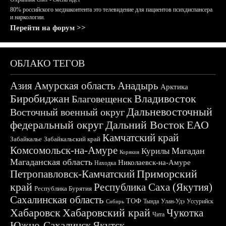
80% российского медиаконтента это телевидение для пациентов психдиспансера
и наркологии.
Перейти на форум >>
ОБЛАКО ТЕГОВ
Азия
Амурская область
Анадырь
Арктика
Биробиджан
Владивосток
Благовещенск
Дальневосточный
Восточный военный округ
федеральный округ
Дальний Восток
ЕАО
Камчатский край
Забайкалье
Забайкальский край
Комсомольск-на-Амуре
Магадан
Курилы
Корякия
Магаданская область
Николаевск-на-Амуре
Находка
Приморский
Петропавловск-Камчатский
край
Республика Саха (Якутия)
Республика Бурятия
Сахалинская область
ТОФ
Тында
Улан-Удэ
Уссурийск
Сибирь
Хабаровск
Хабаровский край
Чукотка
Чита
Южно-Сахалинск
Якутск