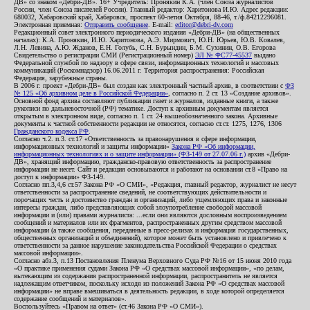
ДВ» со знаком «Дебри-ДВ». 16+ Учредитель: Пронякин К.А. (член Союза журналистов
России, член Союза писателей России). Главный редактор: Харитонова И.Ю. Адрес редакции:
680032, Хабаровский край, Хабаровск, проспект 60-летия Октября, 88-46, т./ф.84212296081.
Электронная приемная:
Отправить сообщение
. E-mail:
editor@debri-dv.com
Редакционный совет электронного периодического издания «Дебри-ДВ» (на общественных
началах): К.А. Пронякин, И.Ю. Харитонова, А.Э. Мирмович, Ю.Н. Юрьев, Ю.В. Ковалев,
Л.Н. Левина, А.Ю. Жданов, Е.Н. Голубь, С.Н. Бурындин, Б.М. Сухинин, О.В. Егорова
Свидетельство о регистрации СМИ (Регистрационный номер)
ЭЛ № ФС77-45537
выдано
Федеральной службой по надзору в сфере связи, информационных технологий и массовых
коммуникаций (Роскомнадзор) 16.06.2011 г. Территория распространения: Российская
Федерация, зарубежные страны.
В 2006 г. проект «Дебри-ДВ» был создан как электронный частный архив, в соответствии с
ФЗ
№ 125 «Об архивном деле в Российской Федерации»
, согласно п. 2 ст. 13 «Создание архивов».
Основной фонд архива составляют публикации газет и журналов, изданные книги, а также
рукописи по дальневосточной (РФ) тематике. Доступ к архивным документам является
открытым в электронном виде, согласно п. 1 ст. 24 вышеобозначенного закона. Архивные
документы к частной собственности редакции не относятся, согласно ст.ст. 1275, 1276, 1306
Гражданского кодекса РФ
.
Согласно ч.2. п.3. ст.17 «Ответственность за правонарушения в сфере информации,
информационных технологий и защиты информации»
Закона РФ «Об информации,
информационных технологиях и о защите информации» (ФЗ-149 от 27.07.06 г.)
архив «Дебри-
ДВ», хранящий информацию, гражданско-правовую ответственность за распространение
информации не несет. Сайт и редакция основываются и работают на основании ст.8 «Право на
доступ к информации» ФЗ-149.
Согласно пп.3,4,6 ст.57 Закона РФ «О СМИ», «Редакция, главный редактор, журналист не несут
ответственности за распространение сведений, не соответствующих действительности и
порочащих честь и достоинство граждан и организаций, либо ущемляющих права и законные
интересы граждан, либо представляющих собой злоупотребление свободой массовой
информации и (или) правами журналиста: ...если они являются дословным воспроизведением
сообщений и материалов или их фрагментов, распространенных другим средством массовой
информации (а также сообщения, переданные в пресс-релизах и информация государственных,
общественных организаций и объединений), которое может быть установлено и привлечено к
ответственности за данное нарушение законодательства Российской Федерации о средствах
массовой информации».
Согласно абз.3, п.13 Постановления Пленума Верховного Суда РФ №16 от 15 июня 2010 года
«О практике применения судами Закона РФ «О средствах массовой информации», «по делам,
вытекающим из содержания распространенной информации, распространитель не является
надлежащим ответчиком, поскольку исходя из положений Закона РФ «О средствах массовой
информации» не вправе вмешиваться в деятельность редакции, в ходе которой определяется
содержание сообщений и материалов».
Воспользуйтесь «Правом на ответ» (ст.46 Закона РФ «О СМИ»).