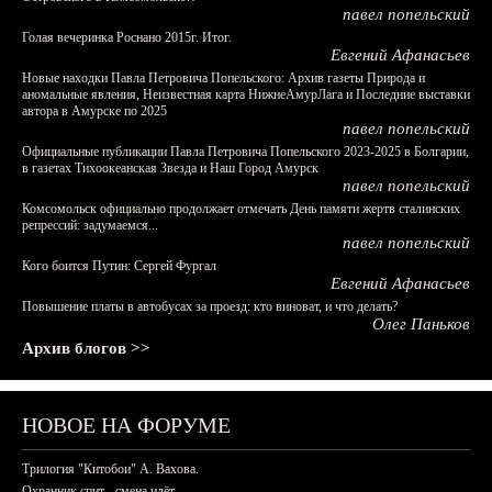
павел попельский
Голая вечеринка Роснано 2015г. Итог.
Евгений Афанасьев
Новые находки Павла Петровича Попельского: Архив газеты Природа и
аномальные явления, Неизвестная карта НижнеАмурЛага и Последние выставки
автора в Амурске по 2025
павел попельский
Официальные публикации Павла Петровича Попельского 2023-2025 в Болгарии,
в газетах Тихоокеанская Звезда и Наш Город Амурск
павел попельский
Комсомольск официально продолжает отмечать День памяти жертв сталинских
репрессий: задумаемся...
павел попельский
Кого боится Путин: Сергей Фургал
Евгений Афанасьев
Повышение платы в автобусах за проезд: кто виноват, и что делать?
Олег Паньков
Архив блогов >>
НОВОЕ НА ФОРУМЕ
Трилогия "Китобои" А. Вахова.
Охранник спит - смена идёт