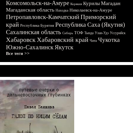
Комсомольск-на-Амуре
Магадан
Курилы
Корякия
Магаданская область
Николаевск-на-Амуре
Находка
Приморский
Петропавловск-Камчатский
край
Республика Саха (Якутия)
Республика Бурятия
Сахалинская область
ТОФ
Тында
Улан-Удэ
Уссурийск
Сибирь
Хабаровск
Хабаровский край
Чукотка
Чита
Южно-Сахалинск
Якутск
Все теги >>