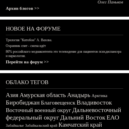
Олег Паньков
Архив блогов >>
НОВОЕ НА ФОРУМЕ
Трилогия "Китобои" А. Вахова.
Охранник спит - смена идёт
80% российского медиаконтента это телевидение для пациентов психдиспансера
и наркологии.
Перейти на форум >>
ОБЛАКО ТЕГОВ
Азия
Амурская область
Анадырь
Арктика
Биробиджан
Владивосток
Благовещенск
Дальневосточный
Восточный военный округ
федеральный округ
Дальний Восток
ЕАО
Камчатский край
Забайкалье
Забайкальский край