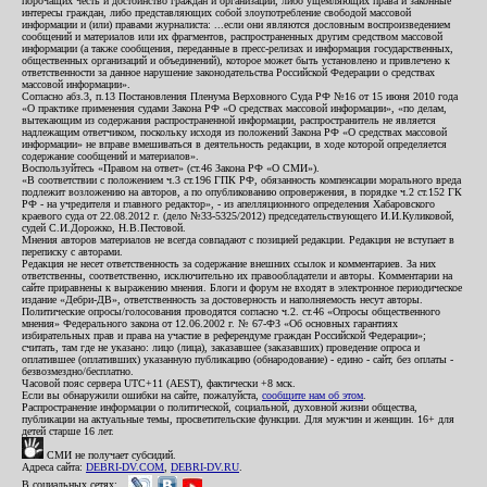
порочащих честь и достоинство граждан и организаций, либо ущемляющих права и законные
интересы граждан, либо представляющих собой злоупотребление свободой массовой
информации и (или) правами журналиста: ...если они являются дословным воспроизведением
сообщений и материалов или их фрагментов, распространенных другим средством массовой
информации (а также сообщения, переданные в пресс-релизах и информация государственных,
общественных организаций и объединений), которое может быть установлено и привлечено к
ответственности за данное нарушение законодательства Российской Федерации о средствах
массовой информации».
Согласно абз.3, п.13 Постановления Пленума Верховного Суда РФ №16 от 15 июня 2010 года
«О практике применения судами Закона РФ «О средствах массовой информации», «по делам,
вытекающим из содержания распространенной информации, распространитель не является
надлежащим ответчиком, поскольку исходя из положений Закона РФ «О средствах массовой
информации» не вправе вмешиваться в деятельность редакции, в ходе которой определяется
содержание сообщений и материалов».
Воспользуйтесь «Правом на ответ» (ст.46 Закона РФ «О СМИ»).
«В соответствии с положением ч.3 ст.196 ГПК РФ, обязанность компенсации морального вреда
подлежит возложению на авторов, а по опубликованию опровержения, в порядке ч.2 ст.152 ГК
РФ - на учредителя и главного редактор», - из апелляционного определения Хабаровского
краевого суда от 22.08.2012 г. (дело №33-5325/2012) председательствующего И.И.Куликовой,
судей С.И.Дорожко, Н.В.Пестовой.
Мнения авторов материалов не всегда совпадают с позицией редакции. Редакция не вступает в
переписку с авторами.
Редакция не несет ответственность за содержание внешних ссылок и комментариев. За них
ответственны, соответственно, исключительно их правообладатели и авторы. Комментарии на
сайте приравнены к выражению мнения. Блоги и форум не входят в электронное периодическое
издание «Дебри-ДВ», ответственность за достоверность и наполняемость несут авторы.
Политические опросы/голосования проводятся согласно ч.2. ст.46 «Опросы общественного
мнения» Федерального закона от 12.06.2002 г. № 67-ФЗ «Об основных гарантиях
избирательных прав и права на участие в референдуме граждан Российской Федерации»;
считать, там где не указано: лицо (лица), заказавшее (заказавших) проведение опроса и
оплатившее (оплативших) указанную публикацию (обнародование) - едино - сайт, без оплаты -
безвозмездно/бесплатно.
Часовой пояс сервера UTC+11 (AEST), фактически +8 мск.
Если вы обнаружили ошибки на сайте, пожалуйста,
сообщите нам об этом
.
Распространение информации о политической, социальной, духовной жизни общества,
публикации на актуальные темы, просветительские функции. Для мужчин и женщин. 16+ для
детей старше 16 лет.
СМИ не получает субсидий.
Адреса сайта:
DEBRI-DV.COM
,
DEBRI-DV.RU
.
В социальных сетях: