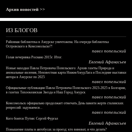
Архив новостей >>
ИЗ БЛОГОВ
Районная библиотека в Амурске уничтожена. На очереди библиотека
Островского в Комсомольске?!
павел попельский
Голая вечеринка Роснано 2015г. Итог.
Евгений Афанасьев
Новые находки Павла Петровича Попельского: Архив газеты Природа и
аномальные явления, Неизвестная карта НижнеАмурЛага и Последние выставки
автора в Амурске по 2025
павел попельский
Официальные публикации Павла Петровича Попельского 2023-2025 в Болгарии,
в газетах Тихоокеанская Звезда и Наш Город Амурск
павел попельский
Комсомольск официально продолжает отмечать День памяти жертв сталинских
репрессий: задумаемся...
павел попельский
Кого боится Путин: Сергей Фургал
Евгений Афанасьев
Повышение платы в автобусах за проезд: кто виноват, и что делать?