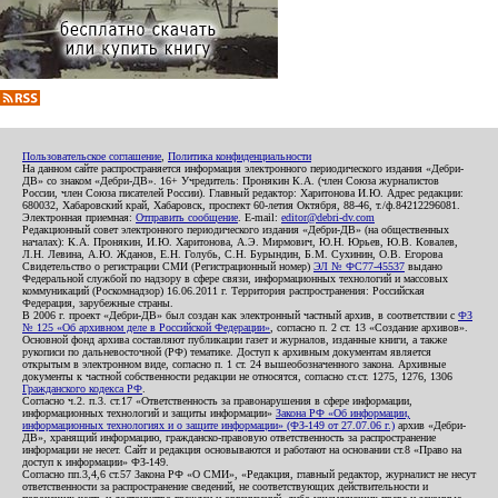
Пользовательское соглашение
,
Политика конфиденциальности
На данном сайте распространяется информация электронного периодического издания «Дебри-
ДВ» со знаком «Дебри-ДВ». 16+ Учредитель: Пронякин К.А. (член Союза журналистов
России, член Союза писателей России). Главный редактор: Харитонова И.Ю. Адрес редакции:
680032, Хабаровский край, Хабаровск, проспект 60-летия Октября, 88-46, т./ф.84212296081.
Электронная приемная:
Отправить сообщение
. E-mail:
editor@debri-dv.com
Редакционный совет электронного периодического издания «Дебри-ДВ» (на общественных
началах): К.А. Пронякин, И.Ю. Харитонова, А.Э. Мирмович, Ю.Н. Юрьев, Ю.В. Ковалев,
Л.Н. Левина, А.Ю. Жданов, Е.Н. Голубь, С.Н. Бурындин, Б.М. Сухинин, О.В. Егорова
Свидетельство о регистрации СМИ (Регистрационный номер)
ЭЛ № ФС77-45537
выдано
Федеральной службой по надзору в сфере связи, информационных технологий и массовых
коммуникаций (Роскомнадзор) 16.06.2011 г. Территория распространения: Российская
Федерация, зарубежные страны.
В 2006 г. проект «Дебри-ДВ» был создан как электронный частный архив, в соответствии с
ФЗ
№ 125 «Об архивном деле в Российской Федерации»
, согласно п. 2 ст. 13 «Создание архивов».
Основной фонд архива составляют публикации газет и журналов, изданные книги, а также
рукописи по дальневосточной (РФ) тематике. Доступ к архивным документам является
открытым в электронном виде, согласно п. 1 ст. 24 вышеобозначенного закона. Архивные
документы к частной собственности редакции не относятся, согласно ст.ст. 1275, 1276, 1306
Гражданского кодекса РФ
.
Согласно ч.2. п.3. ст.17 «Ответственность за правонарушения в сфере информации,
информационных технологий и защиты информации»
Закона РФ «Об информации,
информационных технологиях и о защите информации» (ФЗ-149 от 27.07.06 г.)
архив «Дебри-
ДВ», хранящий информацию, гражданско-правовую ответственность за распространение
информации не несет. Сайт и редакция основываются и работают на основании ст.8 «Право на
доступ к информации» ФЗ-149.
Согласно пп.3,4,6 ст.57 Закона РФ «О СМИ», «Редакция, главный редактор, журналист не несут
ответственности за распространение сведений, не соответствующих действительности и