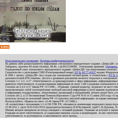
Пользовательское соглашение
,
Политика конфиденциальности
На данном сайте распространяется информация электронного периодического издания «Дебри-ДВ» с
Хабаровск, проспект 60-летия Октября, 88-46, т./ф.84212296081. Электронная приемная:
Отправить
Редакционный совет электронного периодического издания «Дебри-ДВ» (на общественных началах
Свидетельство о регистрации СМИ (Регистрационный номер)
ЭЛ № ФС77-45537
выдано Федеральной
В 2006 г. проект «Дебри-ДВ» был создан как электронный частный архив, в соответствии с
ФЗ № 12
дальневосточной (РФ) тематике. Доступ к архивным документам является открытым в электронном вид
Согласно ч.2. п.3. ст.17 «Ответственность за правонарушения в сфере информации, информационн
правовую ответственность за распространение информации не несет. Сайт и редакция основываются 
Согласно пп.3,4,6 ст.57 Закона РФ «О СМИ», «Редакция, главный редактор, журналист не несут отв
представляющих собой злоупотребление свободой массовой информации и (или) правами журналиста:
и информация государственных, общественных организаций и объединений), которое может быть уста
Согласно абз.3, п.13 Постановления Пленума Верховного Суда РФ №16 от 15 июня 2010 года «О пр
поскольку исходя из положений Закона РФ «О средствах массовой информации» не вправе вмешивать
Воспользуйтесь «Правом на ответ» (ст.46 Закона РФ «О СМИ»).
«В соответствии с положением ч.3 ст.196 ГПК РФ, обязанность компенсации морального вреда подле
22.08.2012 г. (дело №33-5325/2012) председательствующего И.И.Куликовой, судей С.И.Дорожко, Н
Мнения авторов материалов не всегда совпадают с позицией редакции. Редакция не вступает в перепи
Редакция не несет ответственность за содержание внешних ссылок и комментариев. За них ответств
ответственность за достоверность и наполняемость несут авторы.