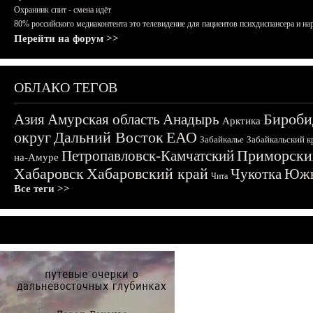
Охранник спит - смена идёт
80% российского медиаконтента это телевидение для пациентов психдиспансера и на
Перейти на форум >>
ОБЛАКО ТЕГОВ
Бироби
Азия
Амурская область
Анадырь
Арктика
округ
Дальний Восток
ЕАО
Забайкалье
Забайкальский к
Приморски
Петропавловск-Камчатский
на-Амуре
Хабаровск
Хабаровский край
Чукотка
Южн
Чита
Все теги >>