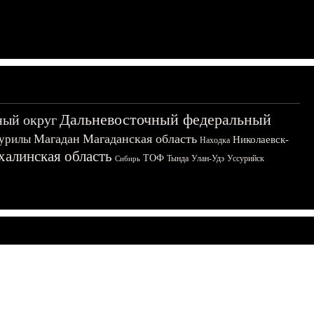
Дальневосточный федеральный
ный округ
Магадан
Магаданская область
урилы
Николаевск-
Находка
халинская область
ТОФ
Тында
Улан-Удэ
Уссурийск
Сибирь