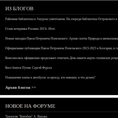
ИЗ БЛОГОВ
Районная библиотека в Амурске уничтожена. На очереди библиотека Островского в
Голая вечеринка Роснано 2015г. Итог.
Новые находки Павла Петровича Попельского: Архив газеты Природа и аномальные
Официальные публикации Павла Петровича Попельского 2023-2025 в Болгарии, в г
Комсомольск официально продолжает отмечать День памяти жертв сталинских репрес
Кого боится Путин: Сергей Фургал
Повышение платы в автобусах за проезд: кто виноват, и что делать?
Архив блогов >>
НОВОЕ НА ФОРУМЕ
Трилогия "Китобои" А. Вахова.