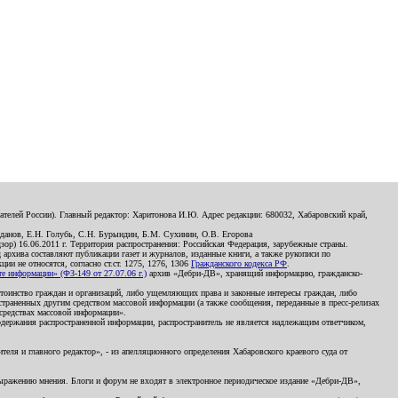
телей России). Главный редактор: Харитонова И.Ю. Адрес редакции: 680032, Хабаровский край,
данов, Е.Н. Голубь, С.Н. Бурындин, Б.М. Сухинин, О.В. Егорова
р) 16.06.2011 г. Территория распространения: Российская Федерация, зарубежные страны.
д архива составляют публикации газет и журналов, изданные книги, а также рукописи по
и не относятся, согласно ст.ст. 1275, 1276, 1306
Гражданского кодекса РФ
.
 информации» (ФЗ-149 от 27.07.06 г.)
архив «Дебри-ДВ», хранящий информацию, гражданско-
остоинство граждан и организаций, либо ущемляющих права и законные интересы граждан, либо
страненных другим средством массовой информации (а также сообщения, переданные в пресс-релизах
 средствах массовой информации».
держания распространенной информации, распространитель не является надлежащим ответчиком,
еля и главного редактор», - из апелляционного определения Хабаровского краевого суда от
 выражению мнения. Блоги и форум не входят в электронное периодическое издание «Дебри-ДВ»,