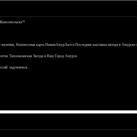
 Комсомольске?!
 явления, Неизвестная карта НижнеАмурЛага и Последние выставки автора в Амурске 
азетах Тихоокеанская Звезда и Наш Город Амурск
сий: задумаемся...