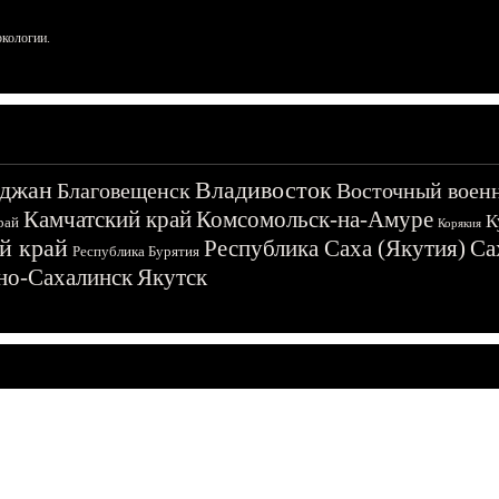
ркологии.
джан
Владивосток
Благовещенск
Восточный воен
Камчатский край
Комсомольск-на-Амуре
К
рай
Корякия
й край
Республика Саха (Якутия)
Са
Республика Бурятия
о-Сахалинск
Якутск