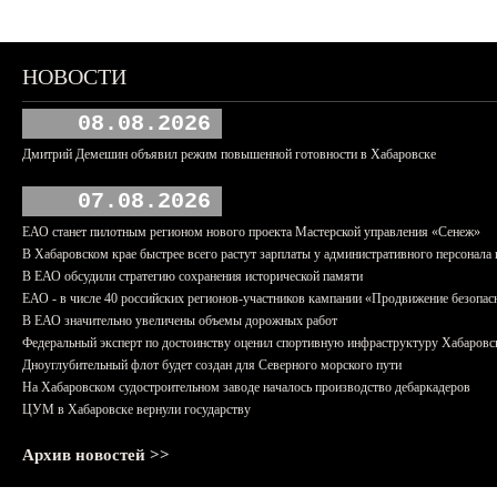
НОВОСТИ
08.08.2026
Дмитрий Демешин объявил режим повышенной готовности в Хабаровске
07.08.2026
ЕАО станет пилотным регионом нового проекта Мастерской управления «Сенеж»
В Хабаровском крае быстрее всего растут зарплаты у административного персонала 
В ЕАО обсудили стратегию сохранения исторической памяти
ЕАО - в числе 40 российских регионов-участников кампании «Продвижение безопас
В ЕАО значительно увеличены объемы дорожных работ
Федеральный эксперт по достоинству оценил спортивную инфраструктуру Хабаровс
Дноуглубительный флот будет создан для Северного морского пути
На Хабаровском судостроительном заводе началось производство дебаркадеров
ЦУМ в Хабаровске вернули государству
Архив новостей >>