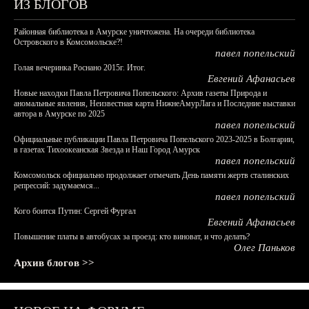
ИЗ БЛОГОВ
Районная библиотека в Амурске уничтожена. На очереди библиотека
Островского в Комсомольске?!
павел попельский
Голая вечеринка Роснано 2015г. Итог.
Евгений Афанасьев
Новые находки Павла Петровича Попельского: Архив газеты Природа и
аномальные явления, Неизвестная карта НижнеАмурЛага и Последние выставки
автора в Амурске по 2025
павел попельский
Официальные публикации Павла Петровича Попельского 2023-2025 в Болгарии,
в газетах Тихоокеанская Звезда и Наш Город Амурск
павел попельский
Комсомольск официально продолжает отмечать День памяти жертв сталинских
репрессий: задумаемся...
павел попельский
Кого боится Путин: Сергей Фургал
Евгений Афанасьев
Повышение платы в автобусах за проезд: кто виноват, и что делать?
Олег Паньков
Архив блогов >>