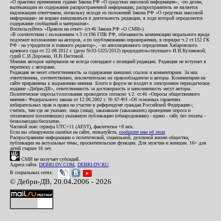
«О практике применения судами Закона РФ «О средствах массовой информации», «по делам,
вытекающим из содержания распространенной информации, распространитель не является
надлежащим ответчиком, поскольку исходя из положений Закона РФ «О средствах массовой
информации» не вправе вмешиваться в деятельность редакции, в ходе которой определяется
содержание сообщений и материалов».
Воспользуйтесь «Правом на ответ» (ст.46 Закона РФ «О СМИ»).
«В соответствии с положением ч.3 ст.196 ГПК РФ, обязанность компенсации морального вреда
подлежит возложению на авторов, а по опубликованию опровержения, в порядке ч.2 ст.152 ГК
РФ - на учредителя и главного редактор», - из апелляционного определения Хабаровского
краевого суда от 22.08.2012 г. (дело №33-5325/2012) председательствующего И.И.Куликовой,
судей С.И.Дорожко, Н.В.Пестовой.
Мнения авторов материалов не всегда совпадают с позицией редакции. Редакция не вступает в
переписку с авторами.
Редакция не несет ответственность за содержание внешних ссылок и комментариев. За них
ответственны, соответственно, исключительно их правообладатели и авторы. Комментарии на
сайте приравнены к выражению мнения. Блоги и форум не входят в электронное периодическое
издание «Дебри-ДВ», ответственность за достоверность и наполняемость несут авторы.
Политические опросы/голосования проводятся согласно ч.2. ст.46 «Опросы общественного
мнения» Федерального закона от 12.06.2002 г. № 67-ФЗ «Об основных гарантиях
избирательных прав и права на участие в референдуме граждан Российской Федерации»;
считать, там где не указано: лицо (лица), заказавшее (заказавших) проведение опроса и
оплатившее (оплативших) указанную публикацию (обнародование) - едино - сайт, без оплаты -
безвозмездно/бесплатно.
Часовой пояс сервера UTC+11 (AEST), фактически +8 мск.
Если вы обнаружили ошибки на сайте, пожалуйста,
сообщите нам об этом
.
Распространение информации о политической, социальной, духовной жизни общества,
публикации на актуальные темы, просветительские функции. Для мужчин и женщин. 16+ для
детей старше 16 лет.
СМИ не получает субсидий.
Адреса сайта:
DEBRI-DV.COM
,
DEBRI-DV.RU
.
В социальных сетях:
© Дебри-ДВ, 20.04.2006 - 2026