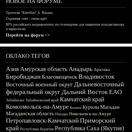
НОВОЕ НА ФОРУМЕ
Трилогия "Китобои" А. Вахова.
Охранник спит - смена идёт
80% российского медиаконтента это телевидение для пациентов психдиспансера
и наркологии.
Перейти на форум >>
ОБЛАКО ТЕГОВ
Азия
Амурская область
Анадырь
Арктика
Биробиджан
Владивосток
Благовещенск
Дальневосточный
Восточный военный округ
федеральный округ
Дальний Восток
ЕАО
Камчатский край
Забайкалье
Забайкальский край
Комсомольск-на-Амуре
Магадан
Курилы
Корякия
Магаданская область
Николаевск-на-Амуре
Находка
Приморский
Петропавловск-Камчатский
край
Республика Саха (Якутия)
Республика Бурятия