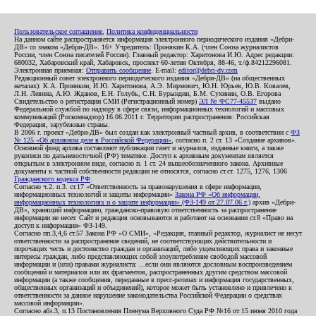
Пользовательское соглашение
,
Политика конфиденциальности
На данном сайте распространяется информация электронного периодического издания «Дебри-
ДВ» со знаком «Дебри-ДВ». 16+ Учредитель: Пронякин К.А. (член Союза журналистов
России, член Союза писателей России). Главный редактор: Харитонова И.Ю. Адрес редакции:
680032, Хабаровский край, Хабаровск, проспект 60-летия Октября, 88-46, т./ф.84212296081.
Электронная приемная:
Отправить сообщение
. E-mail:
editor@debri-dv.com
Редакционный совет электронного периодического издания «Дебри-ДВ» (на общественных
началах): К.А. Пронякин, И.Ю. Харитонова, А.Э. Мирмович, Ю.Н. Юрьев, Ю.В. Ковалев,
Л.Н. Левина, А.Ю. Жданов, Е.Н. Голубь, С.Н. Бурындин, Б.М. Сухинин, О.В. Егорова
Свидетельство о регистрации СМИ (Регистрационный номер)
ЭЛ № ФС77-45537
выдано
Федеральной службой по надзору в сфере связи, информационных технологий и массовых
коммуникаций (Роскомнадзор) 16.06.2011 г. Территория распространения: Российская
Федерация, зарубежные страны.
В 2006 г. проект «Дебри-ДВ» был создан как электронный частный архив, в соответствии с
ФЗ
№ 125 «Об архивном деле в Российской Федерации»
, согласно п. 2 ст. 13 «Создание архивов».
Основной фонд архива составляют публикации газет и журналов, изданные книги, а также
рукописи по дальневосточной (РФ) тематике. Доступ к архивным документам является
открытым в электронном виде, согласно п. 1 ст. 24 вышеобозначенного закона. Архивные
документы к частной собственности редакции не относятся, согласно ст.ст. 1275, 1276, 1306
Гражданского кодекса РФ
.
Согласно ч.2. п.3. ст.17 «Ответственность за правонарушения в сфере информации,
информационных технологий и защиты информации»
Закона РФ «Об информации,
информационных технологиях и о защите информации» (ФЗ-149 от 27.07.06 г.)
архив «Дебри-
ДВ», хранящий информацию, гражданско-правовую ответственность за распространение
информации не несет. Сайт и редакция основываются и работают на основании ст.8 «Право на
доступ к информации» ФЗ-149.
Согласно пп.3,4,6 ст.57 Закона РФ «О СМИ», «Редакция, главный редактор, журналист не несут
ответственности за распространение сведений, не соответствующих действительности и
порочащих честь и достоинство граждан и организаций, либо ущемляющих права и законные
интересы граждан, либо представляющих собой злоупотребление свободой массовой
информации и (или) правами журналиста: ...если они являются дословным воспроизведением
сообщений и материалов или их фрагментов, распространенных другим средством массовой
информации (а также сообщения, переданные в пресс-релизах и информация государственных,
общественных организаций и объединений), которое может быть установлено и привлечено к
ответственности за данное нарушение законодательства Российской Федерации о средствах
массовой информации».
Согласно абз.3, п.13 Постановления Пленума Верховного Суда РФ №16 от 15 июня 2010 года