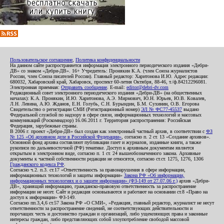
Пользовательское соглашение
,
Политика конфиденциальности
На данном сайте распространяется информация электронного периодического издания «Дебри-
ДВ» со знаком «Дебри-ДВ». 16+ Учредитель: Пронякин К.А. (член Союза журналистов
России, член Союза писателей России). Главный редактор: Харитонова И.Ю. Адрес редакции:
680032, Хабаровский край, Хабаровск, проспект 60-летия Октября, 88-46, т./ф.84212296081.
Электронная приемная:
Отправить сообщение
. E-mail:
editor@debri-dv.com
Редакционный совет электронного периодического издания «Дебри-ДВ» (на общественных
началах): К.А. Пронякин, И.Ю. Харитонова, А.Э. Мирмович, Ю.Н. Юрьев, Ю.В. Ковалев,
Л.Н. Левина, А.Ю. Жданов, Е.Н. Голубь, С.Н. Бурындин, Б.М. Сухинин, О.В. Егорова
Свидетельство о регистрации СМИ (Регистрационный номер)
ЭЛ № ФС77-45537
выдано
Федеральной службой по надзору в сфере связи, информационных технологий и массовых
коммуникаций (Роскомнадзор) 16.06.2011 г. Территория распространения: Российская
Федерация, зарубежные страны.
В 2006 г. проект «Дебри-ДВ» был создан как электронный частный архив, в соответствии с
ФЗ
№ 125 «Об архивном деле в Российской Федерации»
, согласно п. 2 ст. 13 «Создание архивов».
Основной фонд архива составляют публикации газет и журналов, изданные книги, а также
рукописи по дальневосточной (РФ) тематике. Доступ к архивным документам является
открытым в электронном виде, согласно п. 1 ст. 24 вышеобозначенного закона. Архивные
документы к частной собственности редакции не относятся, согласно ст.ст. 1275, 1276, 1306
Гражданского кодекса РФ
.
Согласно ч.2. п.3. ст.17 «Ответственность за правонарушения в сфере информации,
информационных технологий и защиты информации»
Закона РФ «Об информации,
информационных технологиях и о защите информации» (ФЗ-149 от 27.07.06 г.)
архив «Дебри-
ДВ», хранящий информацию, гражданско-правовую ответственность за распространение
информации не несет. Сайт и редакция основываются и работают на основании ст.8 «Право на
доступ к информации» ФЗ-149.
Согласно пп.3,4,6 ст.57 Закона РФ «О СМИ», «Редакция, главный редактор, журналист не несут
ответственности за распространение сведений, не соответствующих действительности и
порочащих честь и достоинство граждан и организаций, либо ущемляющих права и законные
интересы граждан, либо представляющих собой злоупотребление свободой массовой