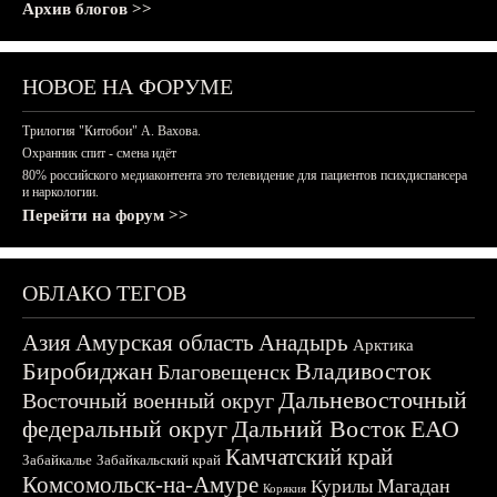
Архив блогов >>
НОВОЕ НА ФОРУМЕ
Трилогия "Китобои" А. Вахова.
Охранник спит - смена идёт
80% российского медиаконтента это телевидение для пациентов психдиспансера
и наркологии.
Перейти на форум >>
ОБЛАКО ТЕГОВ
Азия
Амурская область
Анадырь
Арктика
Биробиджан
Владивосток
Благовещенск
Дальневосточный
Восточный военный округ
федеральный округ
Дальний Восток
ЕАО
Камчатский край
Забайкалье
Забайкальский край
Комсомольск-на-Амуре
Магадан
Курилы
Корякия