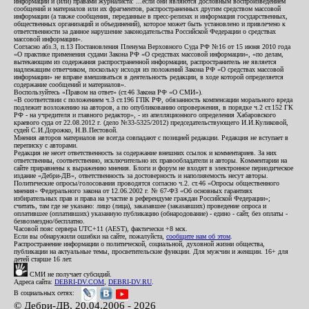
информации и (или) правами журналиста: ...если они являются дословным воспроизведением
сообщений и материалов или их фрагментов, распространенных другим средством массовой
информации (а также сообщения, переданные в пресс-релизах и информация государственных,
общественных организаций и объединений), которое может быть установлено и привлечено к
ответственности за данное нарушение законодательства Российской Федерации о средствах
массовой информации».
Согласно абз.3, п.13 Постановления Пленума Верховного Суда РФ №16 от 15 июня 2010 года
«О практике применения судами Закона РФ «О средствах массовой информации», «по делам,
вытекающим из содержания распространенной информации, распространитель не является
надлежащим ответчиком, поскольку исходя из положений Закона РФ «О средствах массовой
информации» не вправе вмешиваться в деятельность редакции, в ходе которой определяется
содержание сообщений и материалов».
Воспользуйтесь «Правом на ответ» (ст.46 Закона РФ «О СМИ»).
«В соответствии с положением ч.3 ст.196 ГПК РФ, обязанность компенсации морального вреда
подлежит возложению на авторов, а по опубликованию опровержения, в порядке ч.2 ст.152 ГК
РФ - на учредителя и главного редактор», - из апелляционного определения Хабаровского
краевого суда от 22.08.2012 г. (дело №33-5325/2012) председательствующего И.И.Куликовой,
судей С.И.Дорожко, Н.В.Пестовой.
Мнения авторов материалов не всегда совпадают с позицией редакции. Редакция не вступает в
переписку с авторами.
Редакция не несет ответственность за содержание внешних ссылок и комментариев. За них
ответственны, соответственно, исключительно их правообладатели и авторы. Комментарии на
сайте приравнены к выражению мнения. Блоги и форум не входят в электронное периодическое
издание «Дебри-ДВ», ответственность за достоверность и наполняемость несут авторы.
Политические опросы/голосования проводятся согласно ч.2. ст.46 «Опросы общественного
мнения» Федерального закона от 12.06.2002 г. № 67-ФЗ «Об основных гарантиях
избирательных прав и права на участие в референдуме граждан Российской Федерации»;
считать, там где не указано: лицо (лица), заказавшее (заказавших) проведение опроса и
оплатившее (оплативших) указанную публикацию (обнародование) - едино - сайт, без оплаты -
безвозмездно/бесплатно.
Часовой пояс сервера UTC+11 (AEST), фактически +8 мск.
Если вы обнаружили ошибки на сайте, пожалуйста,
сообщите нам об этом
.
Распространение информации о политической, социальной, духовной жизни общества,
публикации на актуальные темы, просветительские функции. Для мужчин и женщин. 16+ для
детей старше 16 лет.
СМИ не получает субсидий.
Адреса сайта:
DEBRI-DV.COM
,
DEBRI-DV.RU
.
В социальных сетях:
© Дебри-ДВ, 20.04.2006 - 2026