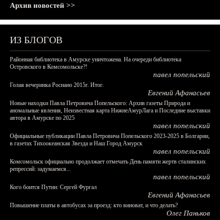
Архив новостей >>
ИЗ БЛОГОВ
Районная библиотека в Амурске уничтожена. На очереди библиотека
Островского в Комсомольске?!
павел попельский
Голая вечеринка Роснано 2015г. Итог.
Евгений Афанасьев
Новые находки Павла Петровича Попельского: Архив газеты Природа и
аномальные явления, Неизвестная карта НижнеАмурЛага и Последние выставки
автора в Амурске по 2025
павел попельский
Официальные публикации Павла Петровича Попельского 2023-2025 в Болгарии,
в газетах Тихоокеанская Звезда и Наш Город Амурск
павел попельский
Комсомольск официально продолжает отмечать День памяти жертв сталинских
репрессий: задумаемся...
павел попельский
Кого боится Путин: Сергей Фургал
Евгений Афанасьев
Повышение платы в автобусах за проезд: кто виноват, и что делать?
Олег Паньков