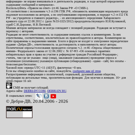
информации» не вправе вмешиваться в деятельность редакции, в ходе которой определяется
содержание сообщений и материалов».
Воспользуйтесь «Правом на ответ» (ст.46 Закона РФ «О СМИ»).
«В соответствии с положением ч.3 ст.196 ГПК РФ, обязанность компенсации морального вреда
подлежит возложению на авторов, а по опубликованию опровержения, в порядке ч.2 ст.152 ГК
РФ - на учредителя и главного редактор», - из апелляционного определения Хабаровского
краевого суда от 22.08.2012 г. (дело №33-5325/2012) председательствующего И.И.Куликовой,
судей С.И.Дорожко, Н.В.Пестовой.
Мнения авторов материалов не всегда совпадают с позицией редакции. Редакция не вступает в
переписку с авторами.
Редакция не несет ответственность за содержание внешних ссылок и комментариев. За них
ответственны, соответственно, исключительно их правообладатели и авторы. Комментарии на
сайте приравнены к выражению мнения. Блоги и форум не входят в электронное периодическое
издание «Дебри-ДВ», ответственность за достоверность и наполняемость несут авторы.
Политические опросы/голосования проводятся согласно ч.2. ст.46 «Опросы общественного
мнения» Федерального закона от 12.06.2002 г. № 67-ФЗ «Об основных гарантиях
избирательных прав и права на участие в референдуме граждан Российской Федерации»;
считать, там где не указано: лицо (лица), заказавшее (заказавших) проведение опроса и
оплатившее (оплативших) указанную публикацию (обнародование) - едино - сайт, без оплаты -
безвозмездно/бесплатно.
Часовой пояс сервера UTC+11 (AEST), фактически +8 мск.
Если вы обнаружили ошибки на сайте, пожалуйста,
сообщите нам об этом
.
Распространение информации о политической, социальной, духовной жизни общества,
публикации на актуальные темы, просветительские функции. Для мужчин и женщин. 16+ для
детей старше 16 лет.
СМИ не получает субсидий.
Адреса сайта:
DEBRI-DV.COM
,
DEBRI-DV.RU
.
В социальных сетях:
© Дебри-ДВ, 20.04.2006 - 2026