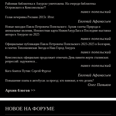
Районная библиотека в Амурске уничтожена. На очереди библиотека
Островского в Комсомольске?!
павел попельский
Голая вечеринка Роснано 2015г. Итог.
Евгений Афанасьев
Новые находки Павла Петровича Попельского: Архив газеты Природа и
аномальные явления, Неизвестная карта НижнеАмурЛага и Последние выставки
автора в Амурске по 2025
павел попельский
Официальные публикации Павла Петровича Попельского 2023-2025 в Болгарии,
в газетах Тихоокеанская Звезда и Наш Город Амурск
павел попельский
Комсомольск официально продолжает отмечать День памяти жертв сталинских
репрессий: задумаемся...
павел попельский
Кого боится Путин: Сергей Фургал
Евгений Афанасьев
Повышение платы в автобусах за проезд: кто виноват, и что делать?
Олег Паньков
Архив блогов >>
НОВОЕ НА ФОРУМЕ