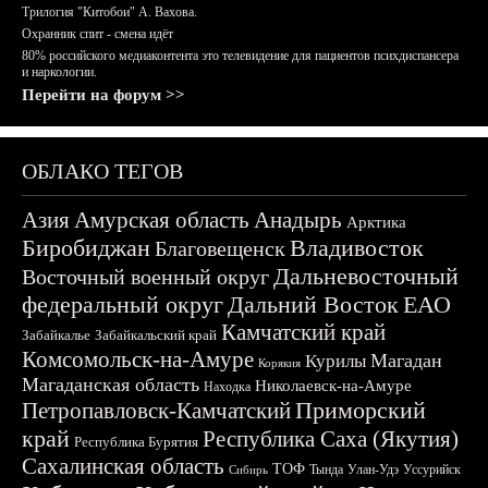
Трилогия "Китобои" А. Вахова.
Охранник спит - смена идёт
80% российского медиаконтента это телевидение для пациентов психдиспансера
и наркологии.
Перейти на форум >>
ОБЛАКО ТЕГОВ
Азия
Амурская область
Анадырь
Арктика
Биробиджан
Владивосток
Благовещенск
Дальневосточный
Восточный военный округ
федеральный округ
Дальний Восток
ЕАО
Камчатский край
Забайкалье
Забайкальский край
Комсомольск-на-Амуре
Магадан
Курилы
Корякия
Магаданская область
Николаевск-на-Амуре
Находка
Приморский
Петропавловск-Камчатский
край
Республика Саха (Якутия)
Республика Бурятия
Сахалинская область
ТОФ
Тында
Улан-Удэ
Уссурийск
Сибирь