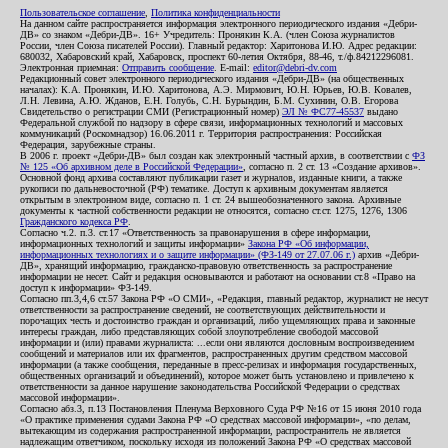
Пользовательское соглашение
,
Политика конфиденциальности
На данном сайте распространяется информация электронного периодического издания «Дебри-
ДВ» со знаком «Дебри-ДВ». 16+ Учредитель: Пронякин К.А. (член Союза журналистов
России, член Союза писателей России). Главный редактор: Харитонова И.Ю. Адрес редакции:
680032, Хабаровский край, Хабаровск, проспект 60-летия Октября, 88-46, т./ф.84212296081.
Электронная приемная:
Отправить сообщение
. E-mail:
editor@debri-dv.com
Редакционный совет электронного периодического издания «Дебри-ДВ» (на общественных
началах): К.А. Пронякин, И.Ю. Харитонова, А.Э. Мирмович, Ю.Н. Юрьев, Ю.В. Ковалев,
Л.Н. Левина, А.Ю. Жданов, Е.Н. Голубь, С.Н. Бурындин, Б.М. Сухинин, О.В. Егорова
Свидетельство о регистрации СМИ (Регистрационный номер)
ЭЛ № ФС77-45537
выдано
Федеральной службой по надзору в сфере связи, информационных технологий и массовых
коммуникаций (Роскомнадзор) 16.06.2011 г. Территория распространения: Российская
Федерация, зарубежные страны.
В 2006 г. проект «Дебри-ДВ» был создан как электронный частный архив, в соответствии с
ФЗ
№ 125 «Об архивном деле в Российской Федерации»
, согласно п. 2 ст. 13 «Создание архивов».
Основной фонд архива составляют публикации газет и журналов, изданные книги, а также
рукописи по дальневосточной (РФ) тематике. Доступ к архивным документам является
открытым в электронном виде, согласно п. 1 ст. 24 вышеобозначенного закона. Архивные
документы к частной собственности редакции не относятся, согласно ст.ст. 1275, 1276, 1306
Гражданского кодекса РФ
.
Согласно ч.2. п.3. ст.17 «Ответственность за правонарушения в сфере информации,
информационных технологий и защиты информации»
Закона РФ «Об информации,
информационных технологиях и о защите информации» (ФЗ-149 от 27.07.06 г.)
архив «Дебри-
ДВ», хранящий информацию, гражданско-правовую ответственность за распространение
информации не несет. Сайт и редакция основываются и работают на основании ст.8 «Право на
доступ к информации» ФЗ-149.
Согласно пп.3,4,6 ст.57 Закона РФ «О СМИ», «Редакция, главный редактор, журналист не несут
ответственности за распространение сведений, не соответствующих действительности и
порочащих честь и достоинство граждан и организаций, либо ущемляющих права и законные
интересы граждан, либо представляющих собой злоупотребление свободой массовой
информации и (или) правами журналиста: ...если они являются дословным воспроизведением
сообщений и материалов или их фрагментов, распространенных другим средством массовой
информации (а также сообщения, переданные в пресс-релизах и информация государственных,
общественных организаций и объединений), которое может быть установлено и привлечено к
ответственности за данное нарушение законодательства Российской Федерации о средствах
массовой информации».
Согласно абз.3, п.13 Постановления Пленума Верховного Суда РФ №16 от 15 июня 2010 года
«О практике применения судами Закона РФ «О средствах массовой информации», «по делам,
вытекающим из содержания распространенной информации, распространитель не является
надлежащим ответчиком, поскольку исходя из положений Закона РФ «О средствах массовой