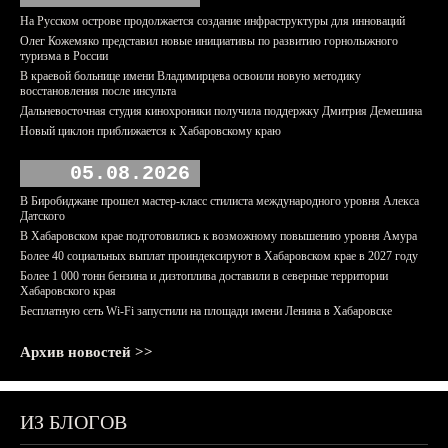
На Русском острове продолжается создание инфраструктуры для инноваций
Олег Кожемяко представил новые инициативы по развитию горнолыжного
туризма в России
В краевой больнице имени Владимирцева освоили новую методику
восстановления после инсульта
Дальневосточная студия кинохроники получила поддержку Дмитрия Демешина
Новый циклон приближается к Хабаровскому краю
05.08.2026
В Биробиджане прошел мастер-класс стилиста международного уровня Алекса
Датского
В Хабаровском крае подготовились к возможному повышению уровня Амура
Более 40 социальных выплат проиндексируют в Хабаровском крае в 2027 году
Более 1 000 тонн бензина и дизтоплива доставили в северные территории
Хабаровского края
Бесплатную сеть Wi-Fi запустили на площади имени Ленина в Хабаровске
Архив новостей >>
ИЗ БЛОГОВ