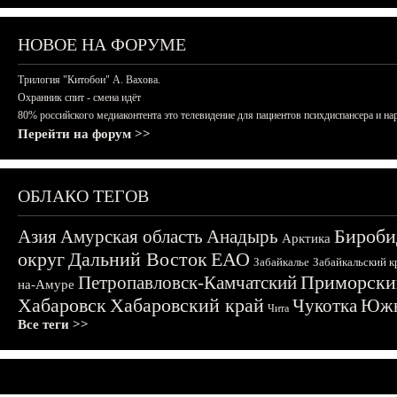
НОВОЕ НА ФОРУМЕ
Трилогия "Китобои" А. Вахова.
Охранник спит - смена идёт
80% российского медиаконтента это телевидение для пациентов психдиспансера и на
Перейти на форум >>
ОБЛАКО ТЕГОВ
Бироби
Азия
Амурская область
Анадырь
Арктика
округ
Дальний Восток
ЕАО
Забайкалье
Забайкальский к
Приморски
Петропавловск-Камчатский
на-Амуре
Хабаровск
Хабаровский край
Чукотка
Южн
Чита
Все теги >>