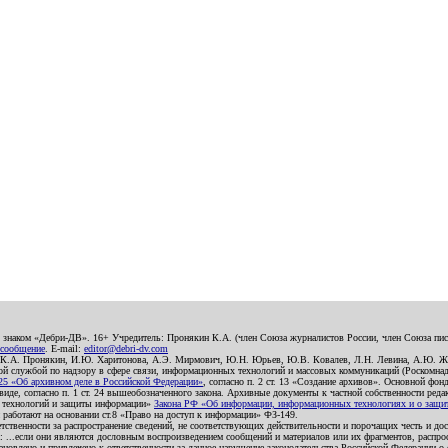
о знаком «Дебри-ДВ». 16+ Учредитель: Пронякин К.А. (член Союза журналистов России, член Союза писа
 сообщение
. E-mail:
editor@debri-dv.com
): К.А. Пронякин, И.Ю. Харитонова, А.Э. Мирмович, Ю.Н. Юрьев, Ю.В. Ковалев, Л.Н. Левина, А.Ю. Ж
 службой по надзору в сфере связи, информационных технологий и массовых коммуникаций (Роскомнадзо
5 «Об архивном деле в Российской Федерации»
, согласно п. 2 ст. 13 «Создание архивов». Основной фон
е, согласно п. 1 ст. 24 вышеобозначенного закона. Архивные документы к частной собственности редакци
ых технологий и защиты информации»
Закона РФ «Об информации, информационных технологиях и о защите
и работают на основании ст.8 «Право на доступ к информации» ФЗ-149.
етственности за распространение сведений, не соответствующих действительности и порочащих честь и д
 ...если они являются дословным воспроизведением сообщений и материалов или их фрагментов, распро
новлено и привлечено к ответственности за данное нарушение законодательства Российской Федерации о