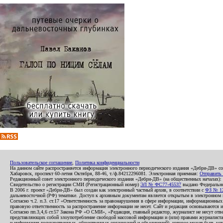
Пользовательское соглашение
,
Политика конфиденциальности
На данном сайте распространяется информация электронного периодического издания «Дебри-ДВ» с
Хабаровск, проспект 60-летия Октября, 88-46, т./ф.84212296081. Электронная приемная:
Отправить
Редакционный совет электронного периодического издания «Дебри-ДВ» (на общественных началах
Свидетельство о регистрации СМИ (Регистрационный номер)
ЭЛ № ФС77-45537
выдано Федеральной
В 2006 г. проект «Дебри-ДВ» был создан как электронный частный архив, в соответствии с
ФЗ № 12
дальневосточной (РФ) тематике. Доступ к архивным документам является открытым в электронном вид
Согласно ч.2. п.3. ст.17 «Ответственность за правонарушения в сфере информации, информационн
правовую ответственность за распространение информации не несет. Сайт и редакция основываются 
Согласно пп.3,4,6 ст.57 Закона РФ «О СМИ», «Редакция, главный редактор, журналист не несут отв
представляющих собой злоупотребление свободой массовой информации и (или) правами журналиста:
и информация государственных, общественных организаций и объединений), которое может быть уста