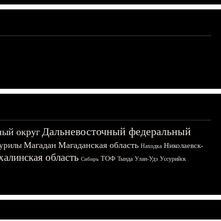
Дальневосточный федеральный
ный округ
Магадан
Магаданская область
урилы
Николаевск-
Находка
халинская область
ТОФ
Тында
Улан-Удэ
Уссурийск
Сибирь