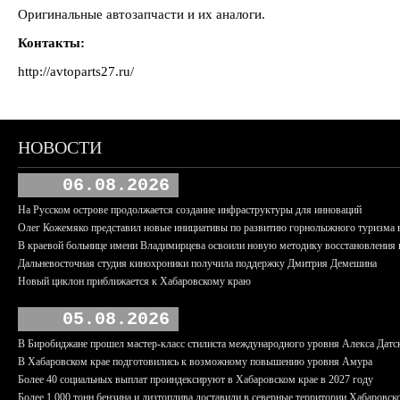
Оригинальные автозапчасти и их аналоги.
Контакты:
http://avtoparts27.ru/
НОВОСТИ
06.08.2026
На Русском острове продолжается создание инфраструктуры для инноваций
Олег Кожемяко представил новые инициативы по развитию горнолыжного туризма 
В краевой больнице имени Владимирцева освоили новую методику восстановления п
Дальневосточная студия кинохроники получила поддержку Дмитрия Демешина
Новый циклон приближается к Хабаровскому краю
05.08.2026
В Биробиджане прошел мастер-класс стилиста международного уровня Алекса Датс
В Хабаровском крае подготовились к возможному повышению уровня Амура
Более 40 социальных выплат проиндексируют в Хабаровском крае в 2027 году
Более 1 000 тонн бензина и дизтоплива доставили в северные территории Хабаровск