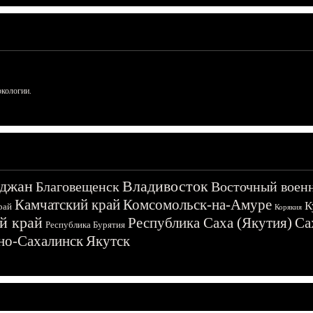
ркологии.
джан
Владивосток
Благовещенск
Восточный воен
Камчатский край
Комсомольск-на-Амуре
К
рай
Корякия
й край
Республика Саха (Якутия)
Са
Республика Бурятия
о-Сахалинск
Якутск