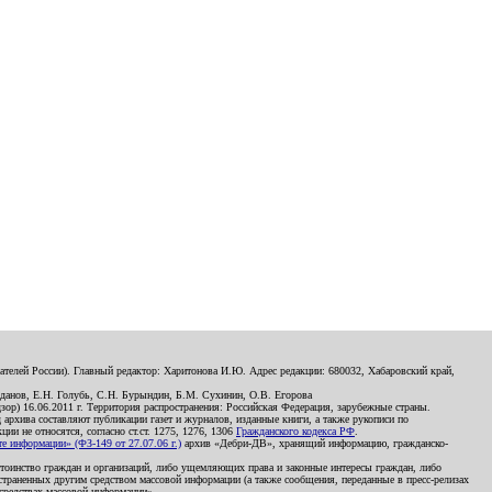
телей России). Главный редактор: Харитонова И.Ю. Адрес редакции: 680032, Хабаровский край,
данов, Е.Н. Голубь, С.Н. Бурындин, Б.М. Сухинин, О.В. Егорова
р) 16.06.2011 г. Территория распространения: Российская Федерация, зарубежные страны.
д архива составляют публикации газет и журналов, изданные книги, а также рукописи по
и не относятся, согласно ст.ст. 1275, 1276, 1306
Гражданского кодекса РФ
.
 информации» (ФЗ-149 от 27.07.06 г.)
архив «Дебри-ДВ», хранящий информацию, гражданско-
остоинство граждан и организаций, либо ущемляющих права и законные интересы граждан, либо
страненных другим средством массовой информации (а также сообщения, переданные в пресс-релизах
 средствах массовой информации».