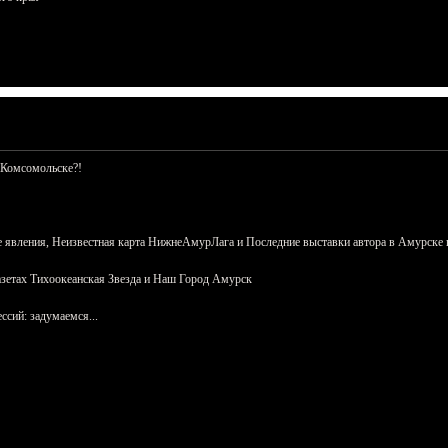
 Комсомольске?!
 явления, Неизвестная карта НижнеАмурЛага и Последние выставки автора в Амурске 
азетах Тихоокеанская Звезда и Наш Город Амурск
сий: задумаемся...