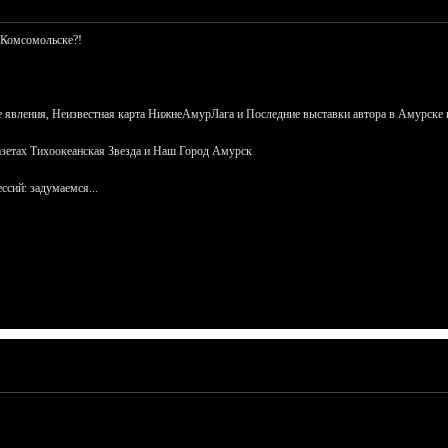
 Комсомольске?!
 явления, Неизвестная карта НижнеАмурЛага и Последние выставки автора в Амурске 
азетах Тихоокеанская Звезда и Наш Город Амурск
сий: задумаемся...