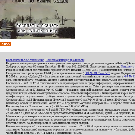
Пользовательское соглашение
,
Политика конфиденциальности
На данном сайте распространяется информация электронного периодического издания «Дебри-ДВ» с
Хабаровск, проспект 60-летия Октября, 88-46, т./ф.84212296081. Электронная приемная:
Отправить
Редакционный совет электронного периодического издания «Дебри-ДВ» (на общественных началах
Свидетельство о регистрации СМИ (Регистрационный номер)
ЭЛ № ФС77-45537
выдано Федеральной
В 2006 г. проект «Дебри-ДВ» был создан как электронный частный архив, в соответствии с
ФЗ № 12
дальневосточной (РФ) тематике. Доступ к архивным документам является открытым в электронном вид
Согласно ч.2. п.3. ст.17 «Ответственность за правонарушения в сфере информации, информационн
правовую ответственность за распространение информации не несет. Сайт и редакция основываются 
Согласно пп.3,4,6 ст.57 Закона РФ «О СМИ», «Редакция, главный редактор, журналист не несут отв
представляющих собой злоупотребление свободой массовой информации и (или) правами журналиста:
и информация государственных, общественных организаций и объединений), которое может быть уста
Согласно абз.3, п.13 Постановления Пленума Верховного Суда РФ №16 от 15 июня 2010 года «О пр
поскольку исходя из положений Закона РФ «О средствах массовой информации» не вправе вмешивать
Воспользуйтесь «Правом на ответ» (ст.46 Закона РФ «О СМИ»).
«В соответствии с положением ч.3 ст.196 ГПК РФ, обязанность компенсации морального вреда подле
22.08.2012 г. (дело №33-5325/2012) председательствующего И.И.Куликовой, судей С.И.Дорожко, Н
Мнения авторов материалов не всегда совпадают с позицией редакции. Редакция не вступает в перепи
Редакция не несет ответственность за содержание внешних ссылок и комментариев. За них ответств
ответственность за достоверность и наполняемость несут авторы.
Политические опросы/голосования проводятся согласно ч.2. ст.46 «Опросы общественного мнения» Фе
заказавшее (заказавших) проведение опроса и оплатившее (оплативших) указанную публикацию (обнаро
Часовой пояс сервера UTC+11 (AEST), фактически +8 мск.