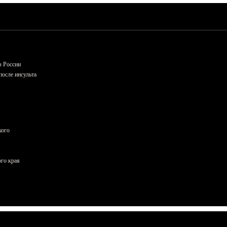
в России
осле инсульта
кого
ого края