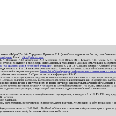
о знаком «Дебри-ДВ». 16+ Учредитель: Пронякин К.А. (член Союза журналистов России, член Союза писа
 сообщение
. E-mail:
editor@debri-dv.com
): К.А. Пронякин, И.Ю. Харитонова, А.Э. Мирмович, Ю.Н. Юрьев, Ю.В. Ковалев, Л.Н. Левина, А.Ю. Ж
 службой по надзору в сфере связи, информационных технологий и массовых коммуникаций (Роскомнадзо
5 «Об архивном деле в Российской Федерации»
, согласно п. 2 ст. 13 «Создание архивов». Основной фон
е, согласно п. 1 ст. 24 вышеобозначенного закона. Архивные документы к частной собственности редакци
ых технологий и защиты информации»
Закона РФ «Об информации, информационных технологиях и о защите
и работают на основании ст.8 «Право на доступ к информации» ФЗ-149.
етственности за распространение сведений, не соответствующих действительности и порочащих честь и д
 ...если они являются дословным воспроизведением сообщений и материалов или их фрагментов, распро
новлено и привлечено к ответственности за данное нарушение законодательства Российской Федерации о
актике применения судами Закона РФ «О средствах массовой информации», «по делам, вытекающим из со
ся в деятельность редакции, в ходе которой определяется содержание сообщений и материалов».
жит возложению на авторов, а по опубликованию опровержения, в порядке ч.2 ст.152 ГК РФ - на учредит
.В.Пестовой.
ску с авторами.
енны, соответственно, исключительно их правообладатели и авторы. Комментарии на сайте приравнены к
дерального закона от 12.06.2002 г. № 67-ФЗ «Об основных гарантиях избирательных прав и права на уча
дование) - едино - сайт, без оплаты - безвозмездно/бесплатно.