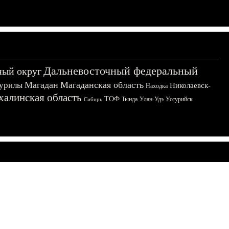
Дальневосточный федеральный
ный округ
Магадан
Магаданская область
урилы
Николаевск-
Находка
халинская область
ТОФ
Тында
Улан-Удэ
Уссурийск
Сибирь