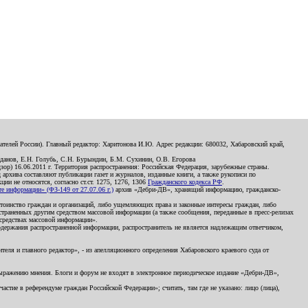
телей России). Главный редактор: Харитонова И.Ю. Адрес редакции: 680032, Хабаровский край,
данов, Е.Н. Голубь, С.Н. Бурындин, Б.М. Сухинин, О.В. Егорова
р) 16.06.2011 г. Территория распространения: Российская Федерация, зарубежные страны.
д архива составляют публикации газет и журналов, изданные книги, а также рукописи по
и не относятся, согласно ст.ст. 1275, 1276, 1306
Гражданского кодекса РФ
.
 информации» (ФЗ-149 от 27.07.06 г.)
архив «Дебри-ДВ», хранящий информацию, гражданско-
остоинство граждан и организаций, либо ущемляющих права и законные интересы граждан, либо
страненных другим средством массовой информации (а также сообщения, переданные в пресс-релизах
 средствах массовой информации».
держания распространенной информации, распространитель не является надлежащим ответчиком,
еля и главного редактор», - из апелляционного определения Хабаровского краевого суда от
 выражению мнения. Блоги и форум не входят в электронное периодическое издание «Дебри-ДВ»,
стие в референдуме граждан Российской Федерации»; считать, там где не указано: лицо (лица),