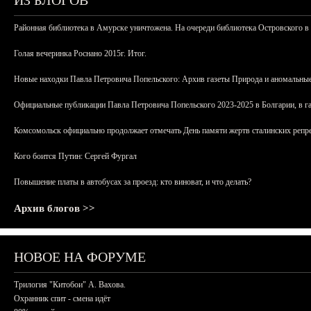
ИЗ БЛОГОВ
Районная библиотека в Амурске уничтожена. На очереди библиотека Островского в
Голая вечеринка Роснано 2015г. Итог.
Новые находки Павла Петровича Попельского: Архив газеты Природа и аномальные
Официальные публикации Павла Петровича Попельского 2023-2025 в Болгарии, в г
Комсомольск официально продолжает отмечать День памяти жертв сталинских репрес
Кого боится Путин: Сергей Фургал
Повышение платы в автобусах за проезд: кто виноват, и что делать?
Архив блогов >>
НОВОЕ НА ФОРУМЕ
Трилогия "Китобои" А. Вахова.
Охранник спит - смена идёт