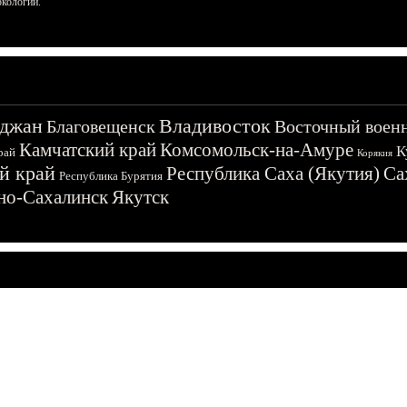
ркологии.
джан
Владивосток
Благовещенск
Восточный воен
Камчатский край
Комсомольск-на-Амуре
К
рай
Корякия
й край
Республика Саха (Якутия)
Са
Республика Бурятия
о-Сахалинск
Якутск