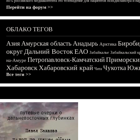
80% российского медиаконтента это телевидение для пациентов психдиспансера и на
Перейти на форум >>
ОБЛАКО ТЕГОВ
Бироби
Азия
Амурская область
Анадырь
Арктика
округ
Дальний Восток
ЕАО
Забайкалье
Забайкальский к
Приморски
Петропавловск-Камчатский
на-Амуре
Хабаровск
Хабаровский край
Чукотка
Южн
Чита
Все теги >>