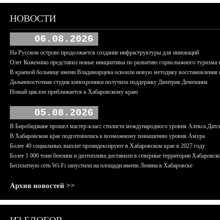
НОВОСТИ
06.08.2026
На Русском острове продолжается создание инфраструктуры для инноваций
Олег Кожемяко представил новые инициативы по развитию горнолыжного туризма 
В краевой больнице имени Владимирцева освоили новую методику восстановления п
Дальневосточная студия кинохроники получила поддержку Дмитрия Демешина
Новый циклон приближается к Хабаровскому краю
05.08.2026
В Биробиджане прошел мастер-класс стилиста международного уровня Алекса Датс
В Хабаровском крае подготовились к возможному повышению уровня Амура
Более 40 социальных выплат проиндексируют в Хабаровском крае в 2027 году
Более 1 000 тонн бензина и дизтоплива доставили в северные территории Хабаровск
Бесплатную сеть Wi-Fi запустили на площади имени Ленина в Хабаровске
Архив новостей >>