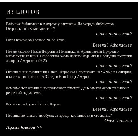
ИЗ БЛОГОВ
Районная библиотека в Амурске уничтожена. На очереди библиотека
Островского в Комсомольске?!
павел попельский
Голая вечеринка Роснано 2015г. Итог.
Евгений Афанасьев
Новые находки Павла Петровича Попельского: Архив газеты Природа и
аномальные явления, Неизвестная карта НижнеАмурЛага и Последние выставки
автора в Амурске по 2025
павел попельский
Официальные публикации Павла Петровича Попельского 2023-2025 в Болгарии,
в газетах Тихоокеанская Звезда и Наш Город Амурск
павел попельский
Комсомольск официально продолжает отмечать День памяти жертв сталинских
репрессий: задумаемся...
павел попельский
Кого боится Путин: Сергей Фургал
Евгений Афанасьев
Повышение платы в автобусах за проезд: кто виноват, и что делать?
Олег Паньков
Архив блогов >>