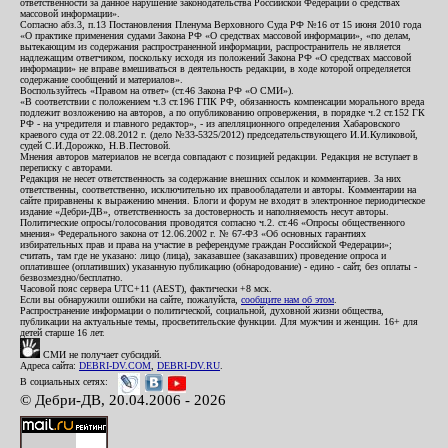
ответственности за данное нарушение законодательства Российской Федерации о средствах
массовой информации».
Согласно абз.3, п.13 Постановления Пленума Верховного Суда РФ №16 от 15 июня 2010 года
«О практике применения судами Закона РФ «О средствах массовой информации», «по делам,
вытекающим из содержания распространенной информации, распространитель не является
надлежащим ответчиком, поскольку исходя из положений Закона РФ «О средствах массовой
информации» не вправе вмешиваться в деятельность редакции, в ходе которой определяется
содержание сообщений и материалов».
Воспользуйтесь «Правом на ответ» (ст.46 Закона РФ «О СМИ»).
«В соответствии с положением ч.3 ст.196 ГПК РФ, обязанность компенсации морального вреда
подлежит возложению на авторов, а по опубликованию опровержения, в порядке ч.2 ст.152 ГК
РФ - на учредителя и главного редактор», - из апелляционного определения Хабаровского
краевого суда от 22.08.2012 г. (дело №33-5325/2012) председательствующего И.И.Куликовой,
судей С.И.Дорожко, Н.В.Пестовой.
Мнения авторов материалов не всегда совпадают с позицией редакции. Редакция не вступает в
переписку с авторами.
Редакция не несет ответственность за содержание внешних ссылок и комментариев. За них
ответственны, соответственно, исключительно их правообладатели и авторы. Комментарии на
сайте приравнены к выражению мнения. Блоги и форум не входят в электронное периодическое
издание «Дебри-ДВ», ответственность за достоверность и наполняемость несут авторы.
Политические опросы/голосования проводятся согласно ч.2. ст.46 «Опросы общественного
мнения» Федерального закона от 12.06.2002 г. № 67-ФЗ «Об основных гарантиях
избирательных прав и права на участие в референдуме граждан Российской Федерации»;
считать, там где не указано: лицо (лица), заказавшее (заказавших) проведение опроса и
оплатившее (оплативших) указанную публикацию (обнародование) - едино - сайт, без оплаты -
безвозмездно/бесплатно.
Часовой пояс сервера UTC+11 (AEST), фактически +8 мск.
Если вы обнаружили ошибки на сайте, пожалуйста,
сообщите нам об этом
.
Распространение информации о политической, социальной, духовной жизни общества,
публикации на актуальные темы, просветительские функции. Для мужчин и женщин. 16+ для
детей старше 16 лет.
СМИ не получает субсидий.
Адреса сайта:
DEBRI-DV.COM
,
DEBRI-DV.RU
.
В социальных сетях:
© Дебри-ДВ, 20.04.2006 - 2026