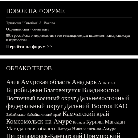
НОВОЕ НА ФОРУМЕ
Трилогия "Китобои" А. Вахова.
Охранник спит - смена идёт
80% российского медиаконтента это телевидение для пациентов психдиспансера
и наркологии.
Перейти на форум >>
ОБЛАКО ТЕГОВ
Азия
Амурская область
Анадырь
Арктика
Биробиджан
Владивосток
Благовещенск
Дальневосточный
Восточный военный округ
федеральный округ
Дальний Восток
ЕАО
Камчатский край
Забайкалье
Забайкальский край
Комсомольск-на-Амуре
Магадан
Курилы
Корякия
Магаданская область
Николаевск-на-Амуре
Находка
Приморский
Петропавловск-Камчатский