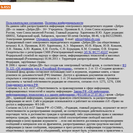
Пользовательское соглашение
,
Политика конфиденциальности
На данном сайте распространяется информация электронного периодического издания «Дебри-
ДВ» со знаком «Дебри-ДВ». 16+ Учредитель: Пронякин К.А. (член Союза журналистов
России, член Союза писателей России). Главный редактор: Харитонова И.Ю. Адрес редакции:
680032, Хабаровский край, Хабаровск, проспект 60-летия Октября, 88-46, т./ф.84212296081.
Электронная приемная:
Отправить сообщение
. E-mail:
editor@debri-dv.com
Редакционный совет электронного периодического издания «Дебри-ДВ» (на общественных
началах): К.А. Пронякин, И.Ю. Харитонова, А.Э. Мирмович, Ю.Н. Юрьев, Ю.В. Ковалев,
Л.Н. Левина, А.Ю. Жданов, Е.Н. Голубь, С.Н. Бурындин, Б.М. Сухинин, О.В. Егорова
Свидетельство о регистрации СМИ (Регистрационный номер)
ЭЛ № ФС77-45537
выдано
Федеральной службой по надзору в сфере связи, информационных технологий и массовых
коммуникаций (Роскомнадзор) 16.06.2011 г. Территория распространения: Российская
Федерация, зарубежные страны.
В 2006 г. проект «Дебри-ДВ» был создан как электронный частный архив, в соответствии с
ФЗ
№ 125 «Об архивном деле в Российской Федерации»
, согласно п. 2 ст. 13 «Создание архивов».
Основной фонд архива составляют публикации газет и журналов, изданные книги, а также
рукописи по дальневосточной (РФ) тематике. Доступ к архивным документам является
открытым в электронном виде, согласно п. 1 ст. 24 вышеобозначенного закона. Архивные
документы к частной собственности редакции не относятся, согласно ст.ст. 1275, 1276, 1306
Гражданского кодекса РФ
.
Согласно ч.2. п.3. ст.17 «Ответственность за правонарушения в сфере информации,
информационных технологий и защиты информации»
Закона РФ «Об информации,
информационных технологиях и о защите информации» (ФЗ-149 от 27.07.06 г.)
архив «Дебри-
ДВ», хранящий информацию, гражданско-правовую ответственность за распространение
информации не несет. Сайт и редакция основываются и работают на основании ст.8 «Право на
доступ к информации» ФЗ-149.
Согласно пп.3,4,6 ст.57 Закона РФ «О СМИ», «Редакция, главный редактор, журналист не несут
ответственности за распространение сведений, не соответствующих действительности и
порочащих честь и достоинство граждан и организаций, либо ущемляющих права и законные
интересы граждан, либо представляющих собой злоупотребление свободой массовой
информации и (или) правами журналиста: ...если они являются дословным воспроизведением
сообщений и материалов или их фрагментов, распространенных другим средством массовой
информации (а также сообщения, переданные в пресс-релизах и информация государственных,
общественных организаций и объединений), которое может быть установлено и привлечено к