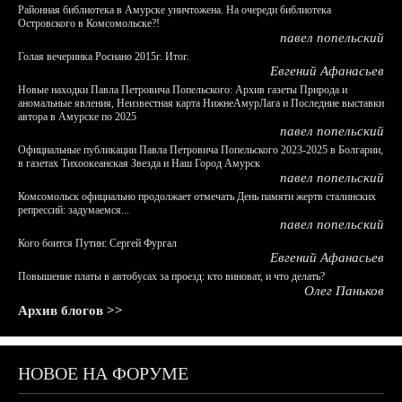
Районная библиотека в Амурске уничтожена. На очереди библиотека
Островского в Комсомольске?!
павел попельский
Голая вечеринка Роснано 2015г. Итог.
Евгений Афанасьев
Новые находки Павла Петровича Попельского: Архив газеты Природа и
аномальные явления, Неизвестная карта НижнеАмурЛага и Последние выставки
автора в Амурске по 2025
павел попельский
Официальные публикации Павла Петровича Попельского 2023-2025 в Болгарии,
в газетах Тихоокеанская Звезда и Наш Город Амурск
павел попельский
Комсомольск официально продолжает отмечать День памяти жертв сталинских
репрессий: задумаемся...
павел попельский
Кого боится Путин: Сергей Фургал
Евгений Афанасьев
Повышение платы в автобусах за проезд: кто виноват, и что делать?
Олег Паньков
Архив блогов >>
НОВОЕ НА ФОРУМЕ