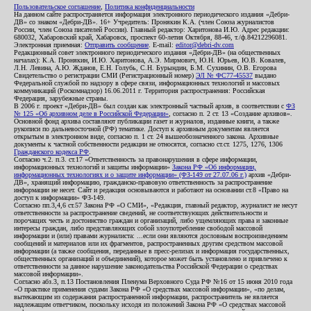
Пользовательское соглашение
,
Политика конфиденциальности
На данном сайте распространяется информация электронного периодического издания «Дебри-
ДВ» со знаком «Дебри-ДВ». 16+ Учредитель: Пронякин К.А. (член Союза журналистов
России, член Союза писателей России). Главный редактор: Харитонова И.Ю. Адрес редакции:
680032, Хабаровский край, Хабаровск, проспект 60-летия Октября, 88-46, т./ф.84212296081.
Электронная приемная:
Отправить сообщение
. E-mail:
editor@debri-dv.com
Редакционный совет электронного периодического издания «Дебри-ДВ» (на общественных
началах): К.А. Пронякин, И.Ю. Харитонова, А.Э. Мирмович, Ю.Н. Юрьев, Ю.В. Ковалев,
Л.Н. Левина, А.Ю. Жданов, Е.Н. Голубь, С.Н. Бурындин, Б.М. Сухинин, О.В. Егорова
Свидетельство о регистрации СМИ (Регистрационный номер)
ЭЛ № ФС77-45537
выдано
Федеральной службой по надзору в сфере связи, информационных технологий и массовых
коммуникаций (Роскомнадзор) 16.06.2011 г. Территория распространения: Российская
Федерация, зарубежные страны.
В 2006 г. проект «Дебри-ДВ» был создан как электронный частный архив, в соответствии с
ФЗ
№ 125 «Об архивном деле в Российской Федерации»
, согласно п. 2 ст. 13 «Создание архивов».
Основной фонд архива составляют публикации газет и журналов, изданные книги, а также
рукописи по дальневосточной (РФ) тематике. Доступ к архивным документам является
открытым в электронном виде, согласно п. 1 ст. 24 вышеобозначенного закона. Архивные
документы к частной собственности редакции не относятся, согласно ст.ст. 1275, 1276, 1306
Гражданского кодекса РФ
.
Согласно ч.2. п.3. ст.17 «Ответственность за правонарушения в сфере информации,
информационных технологий и защиты информации»
Закона РФ «Об информации,
информационных технологиях и о защите информации» (ФЗ-149 от 27.07.06 г.)
архив «Дебри-
ДВ», хранящий информацию, гражданско-правовую ответственность за распространение
информации не несет. Сайт и редакция основываются и работают на основании ст.8 «Право на
доступ к информации» ФЗ-149.
Согласно пп.3,4,6 ст.57 Закона РФ «О СМИ», «Редакция, главный редактор, журналист не несут
ответственности за распространение сведений, не соответствующих действительности и
порочащих честь и достоинство граждан и организаций, либо ущемляющих права и законные
интересы граждан, либо представляющих собой злоупотребление свободой массовой
информации и (или) правами журналиста: ...если они являются дословным воспроизведением
сообщений и материалов или их фрагментов, распространенных другим средством массовой
информации (а также сообщения, переданные в пресс-релизах и информация государственных,
общественных организаций и объединений), которое может быть установлено и привлечено к
ответственности за данное нарушение законодательства Российской Федерации о средствах
массовой информации».
Согласно абз.3, п.13 Постановления Пленума Верховного Суда РФ №16 от 15 июня 2010 года
«О практике применения судами Закона РФ «О средствах массовой информации», «по делам,
вытекающим из содержания распространенной информации, распространитель не является
надлежащим ответчиком, поскольку исходя из положений Закона РФ «О средствах массовой