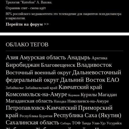
Трилогия "Китобои" А. Вахова.
Охранник спит - смена идёт
80% российского медиаконтента это телевидение для пациентов психдиспансера
и наркологии.
Перейти на форум >>
ОБЛАКО ТЕГОВ
Азия
Амурская область
Анадырь
Арктика
Биробиджан
Владивосток
Благовещенск
Дальневосточный
Восточный военный округ
федеральный округ
Дальний Восток
ЕАО
Камчатский край
Забайкалье
Забайкальский край
Комсомольск-на-Амуре
Магадан
Курилы
Корякия
Магаданская область
Николаевск-на-Амуре
Находка
Приморский
Петропавловск-Камчатский
край
Республика Саха (Якутия)
Республика Бурятия
Сахалинская область
ТОФ
Тында
Улан-Удэ
Уссурийск
Сибирь