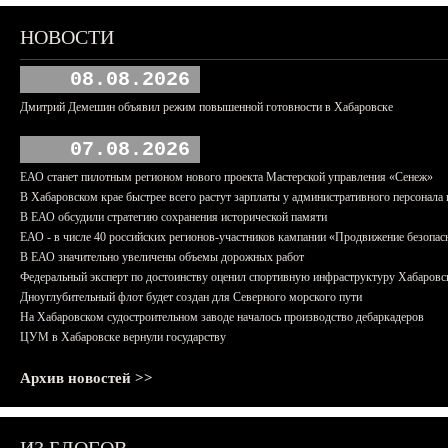
НОВОСТИ
08.08.2026
Дмитрий Демешин объявил режим повышенной готовности в Хабаровске
07.08.2026
ЕАО станет пилотным регионом нового проекта Мастерской управления «Сенеж»
В Хабаровском крае быстрее всего растут зарплаты у административного персонала 
В ЕАО обсудили стратегию сохранения исторической памяти
ЕАО - в числе 40 российских регионов-участников кампании «Продвижение безопас
В ЕАО значительно увеличены объемы дорожных работ
Федеральный эксперт по достоинству оценил спортивную инфраструктуру Хабаровс
Дноуглубительный флот будет создан для Северного морского пути
На Хабаровском судостроительном заводе началось производство дебаркадеров
ЦУМ в Хабаровске вернули государству
Архив новостей >>