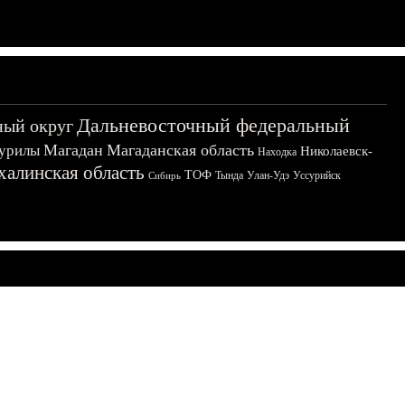
Дальневосточный федеральный
ный округ
Магадан
Магаданская область
урилы
Николаевск-
Находка
халинская область
ТОФ
Тында
Улан-Удэ
Уссурийск
Сибирь