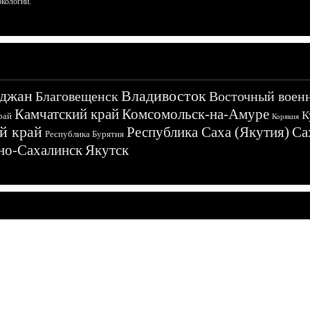
ркологии.
джан
Владивосток
Благовещенск
Восточный воен
Камчатский край
Комсомольск-на-Амуре
К
рай
Корякия
й край
Республика Саха (Якутия)
Са
Республика Бурятия
о-Сахалинск
Якутск