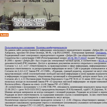
Пользовательское соглашение
,
Политика конфиденциальности
На данном сайте распространяется информация электронного периодического издания «Дебри-ДВ» с
Хабаровск, проспект 60-летия Октября, 88-46, т./ф.84212296081. Электронная приемная:
Отправить
Редакционный совет электронного периодического издания «Дебри-ДВ» (на общественных началах
Свидетельство о регистрации СМИ (Регистрационный номер)
ЭЛ № ФС77-45537
выдано Федеральной
В 2006 г. проект «Дебри-ДВ» был создан как электронный частный архив, в соответствии с
ФЗ № 12
дальневосточной (РФ) тематике. Доступ к архивным документам является открытым в электронном вид
Согласно ч.2. п.3. ст.17 «Ответственность за правонарушения в сфере информации, информационн
правовую ответственность за распространение информации не несет. Сайт и редакция основываются 
Согласно пп.3,4,6 ст.57 Закона РФ «О СМИ», «Редакция, главный редактор, журналист не несут отв
представляющих собой злоупотребление свободой массовой информации и (или) правами журналиста:
и информация государственных, общественных организаций и объединений), которое может быть уста
Согласно абз.3, п.13 Постановления Пленума Верховного Суда РФ №16 от 15 июня 2010 года «О пр
поскольку исходя из положений Закона РФ «О средствах массовой информации» не вправе вмешивать
Воспользуйтесь «Правом на ответ» (ст.46 Закона РФ «О СМИ»).
«В соответствии с положением ч.3 ст.196 ГПК РФ, обязанность компенсации морального вреда подле
22.08.2012 г. (дело №33-5325/2012) председательствующего И.И.Куликовой, судей С.И.Дорожко, Н
Мнения авторов материалов не всегда совпадают с позицией редакции. Редакция не вступает в перепи
Редакция не несет ответственность за содержание внешних ссылок и комментариев. За них ответств
ответственность за достоверность и наполняемость несут авторы.
Политические опросы/голосования проводятся согласно ч.2. ст.46 «Опросы общественного мнения» Фе
заказавшее (заказавших) проведение опроса и оплатившее (оплативших) указанную публикацию (обнаро
Часовой пояс сервера UTC+11 (AEST), фактически +8 мск.