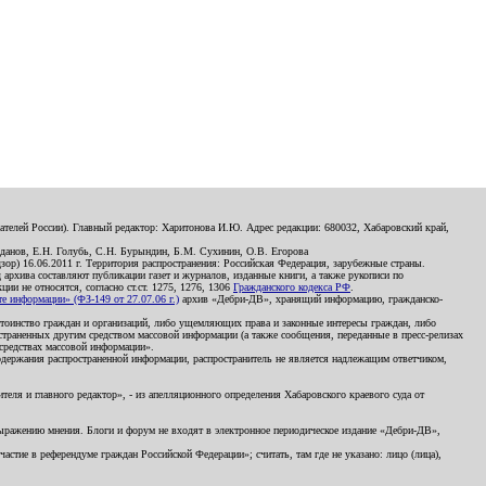
телей России). Главный редактор: Харитонова И.Ю. Адрес редакции: 680032, Хабаровский край,
данов, Е.Н. Голубь, С.Н. Бурындин, Б.М. Сухинин, О.В. Егорова
р) 16.06.2011 г. Территория распространения: Российская Федерация, зарубежные страны.
д архива составляют публикации газет и журналов, изданные книги, а также рукописи по
и не относятся, согласно ст.ст. 1275, 1276, 1306
Гражданского кодекса РФ
.
 информации» (ФЗ-149 от 27.07.06 г.)
архив «Дебри-ДВ», хранящий информацию, гражданско-
остоинство граждан и организаций, либо ущемляющих права и законные интересы граждан, либо
страненных другим средством массовой информации (а также сообщения, переданные в пресс-релизах
 средствах массовой информации».
держания распространенной информации, распространитель не является надлежащим ответчиком,
еля и главного редактор», - из апелляционного определения Хабаровского краевого суда от
 выражению мнения. Блоги и форум не входят в электронное периодическое издание «Дебри-ДВ»,
стие в референдуме граждан Российской Федерации»; считать, там где не указано: лицо (лица),