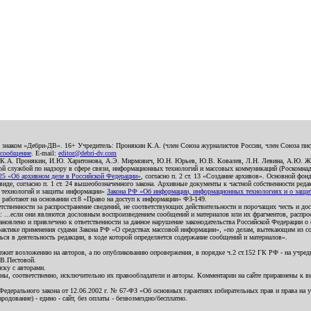
о знаком «Дебри-ДВ». 16+ Учредитель: Пронякин К.А. (член Союза журналистов России, член Союза писа
 сообщение
. E-mail:
editor@debri-dv.com
): К.А. Пронякин, И.Ю. Харитонова, А.Э. Мирмович, Ю.Н. Юрьев, Ю.В. Ковалев, Л.Н. Левина, А.Ю. Ж
 службой по надзору в сфере связи, информационных технологий и массовых коммуникаций (Роскомнадзо
5 «Об архивном деле в Российской Федерации»
, согласно п. 2 ст. 13 «Создание архивов». Основной фон
е, согласно п. 1 ст. 24 вышеобозначенного закона. Архивные документы к частной собственности редакци
ых технологий и защиты информации»
Закона РФ «Об информации, информационных технологиях и о защите
и работают на основании ст.8 «Право на доступ к информации» ФЗ-149.
етственности за распространение сведений, не соответствующих действительности и порочащих честь и д
 ...если они являются дословным воспроизведением сообщений и материалов или их фрагментов, распро
новлено и привлечено к ответственности за данное нарушение законодательства Российской Федерации о
актике применения судами Закона РФ «О средствах массовой информации», «по делам, вытекающим из со
ся в деятельность редакции, в ходе которой определяется содержание сообщений и материалов».
жит возложению на авторов, а по опубликованию опровержения, в порядке ч.2 ст.152 ГК РФ - на учредит
.В.Пестовой.
ску с авторами.
енны, соответственно, исключительно их правообладатели и авторы. Комментарии на сайте приравнены к
дерального закона от 12.06.2002 г. № 67-ФЗ «Об основных гарантиях избирательных прав и права на уча
дование) - едино - сайт, без оплаты - безвозмездно/бесплатно.