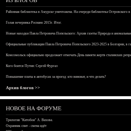
ИЗ БЛОГОВ
Районная библиотека в Амурске уничтожена. На очереди библиотека Островского в
Голая вечеринка Роснано 2015г. Итог.
Новые находки Павла Петровича Попельского: Архив газеты Природа и аномальные
Официальные публикации Павла Петровича Попельского 2023-2025 в Болгарии, в г
Комсомольск официально продолжает отмечать День памяти жертв сталинских репрес
Кого боится Путин: Сергей Фургал
Повышение платы в автобусах за проезд: кто виноват, и что делать?
Архив блогов >>
НОВОЕ НА ФОРУМЕ
Трилогия "Китобои" А. Вахова.
Охранник спит - смена идёт