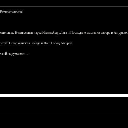
 Комсомольске?!
 явления, Неизвестная карта НижнеАмурЛага и Последние выставки автора в Амурске 
азетах Тихоокеанская Звезда и Наш Город Амурск
сий: задумаемся...