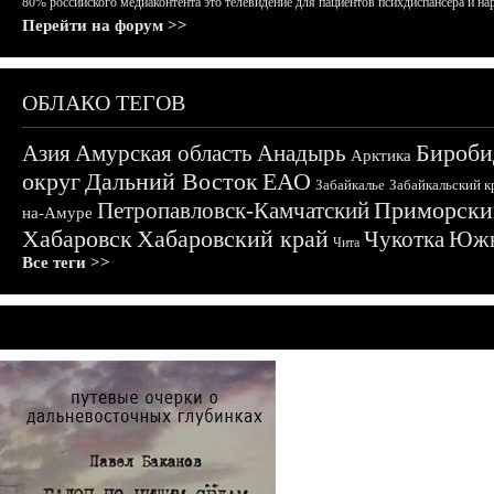
80% российского медиаконтента это телевидение для пациентов психдиспансера и на
Перейти на форум >>
ОБЛАКО ТЕГОВ
Бироби
Азия
Амурская область
Анадырь
Арктика
округ
Дальний Восток
ЕАО
Забайкалье
Забайкальский к
Приморски
Петропавловск-Камчатский
на-Амуре
Хабаровск
Хабаровский край
Чукотка
Южн
Чита
Все теги >>