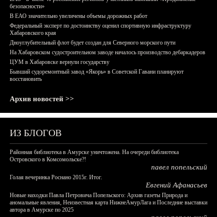
безопасности»
В ЕАО значительно увеличены объемы дорожных работ
Федеральный эксперт по достоинству оценил спортивную инфраструктуру
Хабаровского края
Дноуглубительный флот будет создан для Северного морского пути
На Хабаровском судостроительном заводе началось производство дебаркадеров
ЦУМ в Хабаровске вернули государству
Бывший судоремонтный завод «Якорь» в Советской Гавани планируют
восстановить
Архив новостей >>
ИЗ БЛОГОВ
Районная библиотека в Амурске уничтожена. На очереди библиотека
Островского в Комсомольске?!
павел попельский
Голая вечеринка Роснано 2015г. Итог.
Евгений Афанасьев
Новые находки Павла Петровича Попельского: Архив газеты Природа и
аномальные явления, Неизвестная карта НижнеАмурЛага и Последние выставки
автора в Амурске по 2025