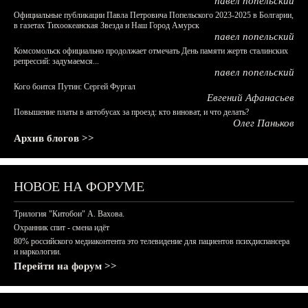
павел попельский
Официальные публикации Павла Петровича Попельского 2023-2025 в Болгарии,
в газетах Тихоокеанская Звезда и Наш Город Амурск
павел попельский
Комсомольск официально продолжает отмечать День памяти жертв сталинских
репрессий: задумаемся...
павел попельский
Кого боится Путин: Сергей Фургал
Евгений Афанасьев
Повышение платы в автобусах за проезд: кто виноват, и что делать?
Олег Паньков
Архив блогов >>
НОВОЕ НА ФОРУМЕ
Трилогия "Китобои" А. Вахова.
Охранник спит - смена идёт
80% российского медиаконтента это телевидение для пациентов психдиспансера
и наркологии.
Перейти на форум >>