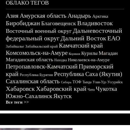
ОБЛАКО ТЕГОВ
Азия
Амурская область
Анадырь
Арктика
Биробиджан
Владивосток
Благовещенск
Дальневосточный
Восточный военный округ
федеральный округ
Дальний Восток
ЕАО
Камчатский край
Забайкалье
Забайкальский край
Комсомольск-на-Амуре
Магадан
Курилы
Корякия
Магаданская область
Николаевск-на-Амуре
Находка
Приморский
Петропавловск-Камчатский
край
Республика Саха (Якутия)
Республика Бурятия
Сахалинская область
ТОФ
Тында
Улан-Удэ
Уссурийск
Сибирь
Хабаровск
Хабаровский край
Чукотка
Чита
Южно-Сахалинск
Якутск
Все теги >>