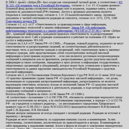
В 2006 г. проект «Дебри-ДВ» был создан как электронный частный архив, в соответствии с
ФЗ
№ 125 «Об архивном деле в Российской Федерации»
, согласно п. 2 ст. 13 «Создание архивов».
Основной фонд архива составляют публикации газет и журналов, изданные книги, а также
рукописи по дальневосточной (РФ) тематике. Доступ к архивным документам является
открытым в электронном виде, согласно п. 1 ст. 24 вышеобозначенного закона. Архивные
документы к частной собственности редакции не относятся, согласно ст.ст. 1275, 1276, 1306
Гражданского кодекса РФ
.
Согласно ч.2. п.3. ст.17 «Ответственность за правонарушения в сфере информации,
информационных технологий и защиты информации»
Закона РФ «Об информации,
информационных технологиях и о защите информации» (ФЗ-149 от 27.07.06 г.)
архив «Дебри-
ДВ», хранящий информацию, гражданско-правовую ответственность за распространение
информации не несет. Сайт и редакция основываются и работают на основании ст.8 «Право на
доступ к информации» ФЗ-149.
Согласно пп.3,4,6 ст.57 Закона РФ «О СМИ», «Редакция, главный редактор, журналист не несут
ответственности за распространение сведений, не соответствующих действительности и
порочащих честь и достоинство граждан и организаций, либо ущемляющих права и законные
интересы граждан, либо представляющих собой злоупотребление свободой массовой
информации и (или) правами журналиста: ...если они являются дословным воспроизведением
сообщений и материалов или их фрагментов, распространенных другим средством массовой
информации (а также сообщения, переданные в пресс-релизах и информация государственных,
общественных организаций и объединений), которое может быть установлено и привлечено к
ответственности за данное нарушение законодательства Российской Федерации о средствах
массовой информации».
Согласно абз.3, п.13 Постановления Пленума Верховного Суда РФ №16 от 15 июня 2010 года
«О практике применения судами Закона РФ «О средствах массовой информации», «по делам,
вытекающим из содержания распространенной информации, распространитель не является
надлежащим ответчиком, поскольку исходя из положений Закона РФ «О средствах массовой
информации» не вправе вмешиваться в деятельность редакции, в ходе которой определяется
содержание сообщений и материалов».
Воспользуйтесь «Правом на ответ» (ст.46 Закона РФ «О СМИ»).
«В соответствии с положением ч.3 ст.196 ГПК РФ, обязанность компенсации морального вреда
подлежит возложению на авторов, а по опубликованию опровержения, в порядке ч.2 ст.152 ГК
РФ - на учредителя и главного редактор», - из апелляционного определения Хабаровского
краевого суда от 22.08.2012 г. (дело №33-5325/2012) председательствующего И.И.Куликовой,
судей С.И.Дорожко, Н.В.Пестовой.
Мнения авторов материалов не всегда совпадают с позицией редакции. Редакция не вступает в
переписку с авторами.
Редакция не несет ответственность за содержание внешних ссылок и комментариев. За них
ответственны, соответственно, исключительно их правообладатели и авторы. Комментарии на
сайте приравнены к выражению мнения. Блоги и форум не входят в электронное периодическое
издание «Дебри-ДВ», ответственность за достоверность и наполняемость несут авторы.