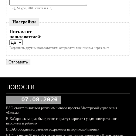
ICQ, Skype, URL сайта и т. д.
Настройки
Письма от
пользователей:
Разрешить другим пользоватялем отправлять мне письма через сайт
НОВОСТИ
07.08.2026
ЕАО станет пилотным регионом нового проекта Мастерской управления
«Сенеж»
В Хабаровском крае быстрее всего растут зарплаты у административного
персонала и рабочих
В ЕАО обсудили стратегию сохранения исторической памяти
ЕАО - в числе 40 российских регионов-участников кампании «Продвижение