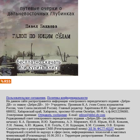
Пользовательское соглашение
,
Политика конфиденциальности
На данном сайте распространяется информация электронного периодического издания «Дебри-
ДВ» со знаком «Дебри-ДВ». 16+ Учредитель: Пронякин К.А. (член Союза журналистов
России, член Союза писателей России). Главный редактор: Харитонова И.Ю. Адрес редакции:
680032, Хабаровский край, Хабаровск, проспект 60-летия Октября, 88-46, т./ф.84212296081.
Электронная приемная:
Отправить сообщение
. E-mail:
editor@debri-dv.com
Редакционный совет электронного периодического издания «Дебри-ДВ» (на общественных
началах): К.А. Пронякин, И.Ю. Харитонова, А.Э. Мирмович, Ю.Н. Юрьев, Ю.В. Ковалев,
Л.Н. Левина, А.Ю. Жданов, Е.Н. Голубь, С.Н. Бурындин, Б.М. Сухинин, О.В. Егорова
Свидетельство о регистрации СМИ (Регистрационный номер)
ЭЛ № ФС77-45537
выдано
Федеральной службой по надзору в сфере связи, информационных технологий и массовых
коммуникаций (Роскомнадзор) 16.06.2011 г. Территория распространения: Российская
Федерация, зарубежные страны.