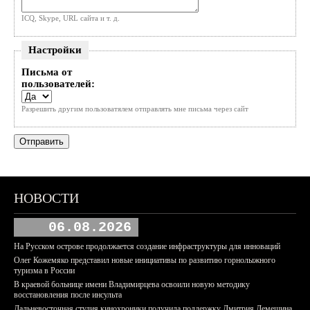
ICQ, Skype, URL сайта и т. д.
Настройки
Письма от
пользователей:
Разрешить другим пользоватялем отправлять мне письма через сайт
НОВОСТИ
06.08.2026
На Русском острове продолжается создание инфраструктуры для инноваций
Олег Кожемяко представил новые инициативы по развитию горнолыжного
туризма в России
В краевой больнице имени Владимирцева освоили новую методику
восстановления после инсульта
Дальневосточная студия кинохроники получила поддержку Дмитрия Демешина