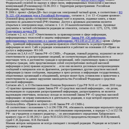
Федеральной службой по надзору в сфере связи, информационных технологий и массовых
коммуникаций (Роскомнадзор) 16.06.2011 г. Территория распространения: Российская
Федерация, зарубежные страны.
В 2006 г. проект «Дебри-ДВ» был создан как электронный частный архив, в соответствии с
ФЗ
№ 125 «Об архивном деле в Российской Федерации»
, согласно п. 2 ст. 13 «Создание архивов».
Основной фонд архива составляют публикации газет и журналов, изданные книги, а также
рукописи по дальневосточной (РФ) тематике. Доступ к архивным документам является
открытым в электронном виде, согласно п. 1 ст. 24 вышеобозначенного закона. Архивные
документы к частной собственности редакции не относятся, согласно ст.ст. 1275, 1276, 1306
Гражданского кодекса РФ
.
Согласно ч.2. п.3. ст.17 «Ответственность за правонарушения в сфере информации,
информационных технологий и защиты информации»
Закона РФ «Об информации,
информационных технологиях и о защите информации» (ФЗ-149 от 27.07.06 г.)
архив «Дебри-
ДВ», хранящий информацию, гражданско-правовую ответственность за распространение
информации не несет. Сайт и редакция основываются и работают на основании ст.8 «Право на
доступ к информации» ФЗ-149.
Согласно пп.3,4,6 ст.57 Закона РФ «О СМИ», «Редакция, главный редактор, журналист не несут
ответственности за распространение сведений, не соответствующих действительности и
порочащих честь и достоинство граждан и организаций, либо ущемляющих права и законные
интересы граждан, либо представляющих собой злоупотребление свободой массовой
информации и (или) правами журналиста: ...если они являются дословным воспроизведением
сообщений и материалов или их фрагментов, распространенных другим средством массовой
информации (а также сообщения, переданные в пресс-релизах и информация государственных,
общественных организаций и объединений), которое может быть установлено и привлечено к
ответственности за данное нарушение законодательства Российской Федерации о средствах
массовой информации».
Согласно абз.3, п.13 Постановления Пленума Верховного Суда РФ №16 от 15 июня 2010 года
«О практике применения судами Закона РФ «О средствах массовой информации», «по делам,
вытекающим из содержания распространенной информации, распространитель не является
надлежащим ответчиком, поскольку исходя из положений Закона РФ «О средствах массовой
информации» не вправе вмешиваться в деятельность редакции, в ходе которой определяется
содержание сообщений и материалов».
Воспользуйтесь «Правом на ответ» (ст.46 Закона РФ «О СМИ»).
«В соответствии с положением ч.3 ст.196 ГПК РФ, обязанность компенсации морального вреда
подлежит возложению на авторов, а по опубликованию опровержения, в порядке ч.2 ст.152 ГК
РФ - на учредителя и главного редактор», - из апелляционного определения Хабаровского
краевого суда от 22.08.2012 г. (дело №33-5325/2012) председательствующего И.И.Куликовой,
судей С.И.Дорожко, Н.В.Пестовой.
Мнения авторов материалов не всегда совпадают с позицией редакции. Редакция не вступает в
переписку с авторами.