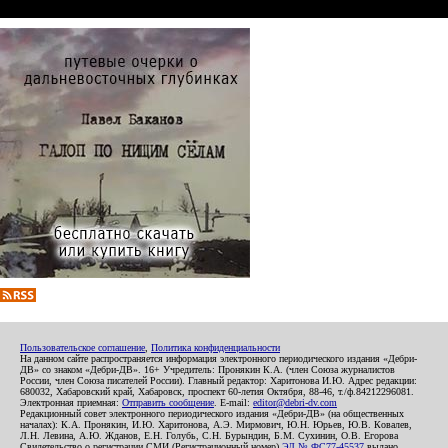
Пользовательское соглашение
,
Политика конфиденциальности
На данном сайте распространяется информация электронного периодического издания «Дебри-
ДВ» со знаком «Дебри-ДВ». 16+ Учредитель: Пронякин К.А. (член Союза журналистов
России, член Союза писателей России). Главный редактор: Харитонова И.Ю. Адрес редакции:
680032, Хабаровский край, Хабаровск, проспект 60-летия Октября, 88-46, т./ф.84212296081.
Электронная приемная:
Отправить сообщение
. E-mail:
editor@debri-dv.com
Редакционный совет электронного периодического издания «Дебри-ДВ» (на общественных
началах): К.А. Пронякин, И.Ю. Харитонова, А.Э. Мирмович, Ю.Н. Юрьев, Ю.В. Ковалев,
Л.Н. Левина, А.Ю. Жданов, Е.Н. Голубь, С.Н. Бурындин, Б.М. Сухинин, О.В. Егорова
Свидетельство о регистрации СМИ (Регистрационный номер)
ЭЛ № ФС77-45537
выдано