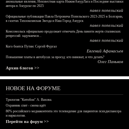
аномальные явления, Неизвестная карта НижнеАмурЛага и Последние выставки
автора в Амурске по 2025
павел попельский
Официальные публикации Павла Петровича Попельского 2023-2025 в Болгарии,
в газетах Тихоокеанская Звезда и Наш Город Амурск
павел попельский
Комсомольск официально продолжает отмечать День памяти жертв сталинских
репрессий: задумаемся...
павел попельский
Кого боится Путин: Сергей Фургал
Евгений Афанасьев
Повышение платы в автобусах за проезд: кто виноват, и что делать?
Олег Паньков
Архив блогов >>
НОВОЕ НА ФОРУМЕ
Трилогия "Китобои" А. Вахова.
Охранник спит - смена идёт
80% российского медиаконтента это телевидение для пациентов психдиспансера
и наркологии.
Перейти на форум >>