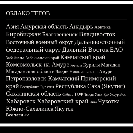
ОБЛАКО ТЕГОВ
Азия
Амурская область
Анадырь
Арктика
Биробиджан
Владивосток
Благовещенск
Дальневосточный
Восточный военный округ
федеральный округ
Дальний Восток
ЕАО
Камчатский край
Забайкалье
Забайкальский край
Комсомольск-на-Амуре
Магадан
Курилы
Корякия
Магаданская область
Николаевск-на-Амуре
Находка
Приморский
Петропавловск-Камчатский
край
Республика Саха (Якутия)
Республика Бурятия
Сахалинская область
ТОФ
Тында
Улан-Удэ
Уссурийск
Сибирь
Хабаровск
Хабаровский край
Чукотка
Чита
Южно-Сахалинск
Якутск
Все теги >>