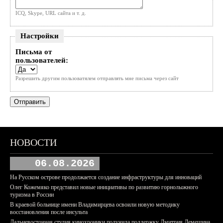
ICQ, Skype, URL сайта и т. д.
Настройки
Письма от
пользователей:
Разрешить другим пользоватялем отправлять мне письма через сайт
НОВОСТИ
06.08.2026
На Русском острове продолжается создание инфраструктуры для инноваций
Олег Кожемяко представил новые инициативы по развитию горнолыжного
туризма в России
В краевой больнице имени Владимирцева освоили новую методику
восстановления после инсульта
Дальневосточная студия кинохроники получила поддержку Дмитрия Демешина