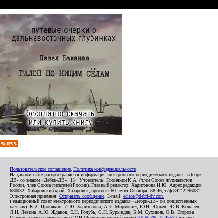
Пользовательское соглашение
,
Политика конфиденциальности
На данном сайте распространяется информация электронного периодического издания «Дебри-
ДВ» со знаком «Дебри-ДВ». 16+ Учредитель: Пронякин К.А. (член Союза журналистов
России, член Союза писателей России). Главный редактор: Харитонова И.Ю. Адрес редакции:
680032, Хабаровский край, Хабаровск, проспект 60-летия Октября, 88-46, т./ф.84212296081.
Электронная приемная:
Отправить сообщение
. E-mail:
editor@debri-dv.com
Редакционный совет электронного периодического издания «Дебри-ДВ» (на общественных
началах): К.А. Пронякин, И.Ю. Харитонова, А.Э. Мирмович, Ю.Н. Юрьев, Ю.В. Ковалев,
Л.Н. Левина, А.Ю. Жданов, Е.Н. Голубь, С.Н. Бурындин, Б.М. Сухинин, О.В. Егорова
Свидетельство о регистрации СМИ (Регистрационный номер)
ЭЛ № ФС77-45537
выдано