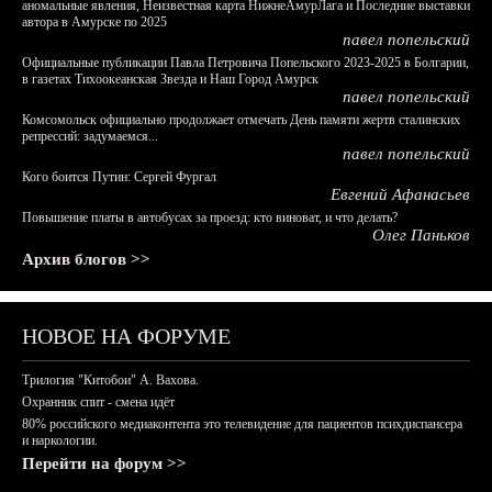
аномальные явления, Неизвестная карта НижнеАмурЛага и Последние выставки
автора в Амурске по 2025
павел попельский
Официальные публикации Павла Петровича Попельского 2023-2025 в Болгарии,
в газетах Тихоокеанская Звезда и Наш Город Амурск
павел попельский
Комсомольск официально продолжает отмечать День памяти жертв сталинских
репрессий: задумаемся...
павел попельский
Кого боится Путин: Сергей Фургал
Евгений Афанасьев
Повышение платы в автобусах за проезд: кто виноват, и что делать?
Олег Паньков
Архив блогов >>
НОВОЕ НА ФОРУМЕ
Трилогия "Китобои" А. Вахова.
Охранник спит - смена идёт
80% российского медиаконтента это телевидение для пациентов психдиспансера
и наркологии.
Перейти на форум >>