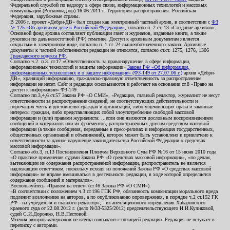
Федеральной службой по надзору в сфере связи, информационных технологий и массовых
коммуникаций (Роскомнадзор) 16.06.2011 г. Территория распространения: Российская
Федерация, зарубежные страны.
В 2006 г. проект «Дебри-ДВ» был создан как электронный частный архив, в соответствии с
ФЗ
№ 125 «Об архивном деле в Российской Федерации»
, согласно п. 2 ст. 13 «Создание архивов».
Основной фонд архива составляют публикации газет и журналов, изданные книги, а также
рукописи по дальневосточной (РФ) тематике. Доступ к архивным документам является
открытым в электронном виде, согласно п. 1 ст. 24 вышеобозначенного закона. Архивные
документы к частной собственности редакции не относятся, согласно ст.ст. 1275, 1276, 1306
Гражданского кодекса РФ
.
Согласно ч.2. п.3. ст.17 «Ответственность за правонарушения в сфере информации,
информационных технологий и защиты информации»
Закона РФ «Об информации,
информационных технологиях и о защите информации» (ФЗ-149 от 27.07.06 г.)
архив «Дебри-
ДВ», хранящий информацию, гражданско-правовую ответственность за распространение
информации не несет. Сайт и редакция основываются и работают на основании ст.8 «Право на
доступ к информации» ФЗ-149.
Согласно пп.3,4,6 ст.57 Закона РФ «О СМИ», «Редакция, главный редактор, журналист не несут
ответственности за распространение сведений, не соответствующих действительности и
порочащих честь и достоинство граждан и организаций, либо ущемляющих права и законные
интересы граждан, либо представляющих собой злоупотребление свободой массовой
информации и (или) правами журналиста: ...если они являются дословным воспроизведением
сообщений и материалов или их фрагментов, распространенных другим средством массовой
информации (а также сообщения, переданные в пресс-релизах и информация государственных,
общественных организаций и объединений), которое может быть установлено и привлечено к
ответственности за данное нарушение законодательства Российской Федерации о средствах
массовой информации».
Согласно абз.3, п.13 Постановления Пленума Верховного Суда РФ №16 от 15 июня 2010 года
«О практике применения судами Закона РФ «О средствах массовой информации», «по делам,
вытекающим из содержания распространенной информации, распространитель не является
надлежащим ответчиком, поскольку исходя из положений Закона РФ «О средствах массовой
информации» не вправе вмешиваться в деятельность редакции, в ходе которой определяется
содержание сообщений и материалов».
Воспользуйтесь «Правом на ответ» (ст.46 Закона РФ «О СМИ»).
«В соответствии с положением ч.3 ст.196 ГПК РФ, обязанность компенсации морального вреда
подлежит возложению на авторов, а по опубликованию опровержения, в порядке ч.2 ст.152 ГК
РФ - на учредителя и главного редактор», - из апелляционного определения Хабаровского
краевого суда от 22.08.2012 г. (дело №33-5325/2012) председательствующего И.И.Куликовой,
судей С.И.Дорожко, Н.В.Пестовой.
Мнения авторов материалов не всегда совпадают с позицией редакции. Редакция не вступает в
переписку с авторами.