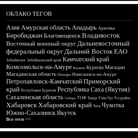
ОБЛАКО ТЕГОВ
Азия
Амурская область
Анадырь
Арктика
Биробиджан
Владивосток
Благовещенск
Дальневосточный
Восточный военный округ
федеральный округ
Дальний Восток
ЕАО
Камчатский край
Забайкалье
Забайкальский край
Комсомольск-на-Амуре
Магадан
Курилы
Корякия
Магаданская область
Николаевск-на-Амуре
Находка
Приморский
Петропавловск-Камчатский
край
Республика Саха (Якутия)
Республика Бурятия
Сахалинская область
ТОФ
Тында
Улан-Удэ
Уссурийск
Сибирь
Хабаровск
Хабаровский край
Чукотка
Чита
Южно-Сахалинск
Якутск
Все теги >>