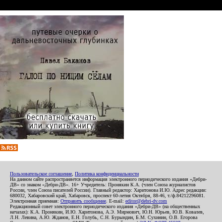
Пользовательское соглашение
,
Политика конфиденциальности
На данном сайте распространяется информация электронного периодического издания «Дебри-
ДВ» со знаком «Дебри-ДВ». 16+ Учредитель: Пронякин К.А. (член Союза журналистов
России, член Союза писателей России). Главный редактор: Харитонова И.Ю. Адрес редакции:
680032, Хабаровский край, Хабаровск, проспект 60-летия Октября, 88-46, т./ф.84212296081.
Электронная приемная:
Отправить сообщение
. E-mail:
editor@debri-dv.com
Редакционный совет электронного периодического издания «Дебри-ДВ» (на общественных
началах): К.А. Пронякин, И.Ю. Харитонова, А.Э. Мирмович, Ю.Н. Юрьев, Ю.В. Ковалев,
Л.Н. Левина, А.Ю. Жданов, Е.Н. Голубь, С.Н. Бурындин, Б.М. Сухинин, О.В. Егорова