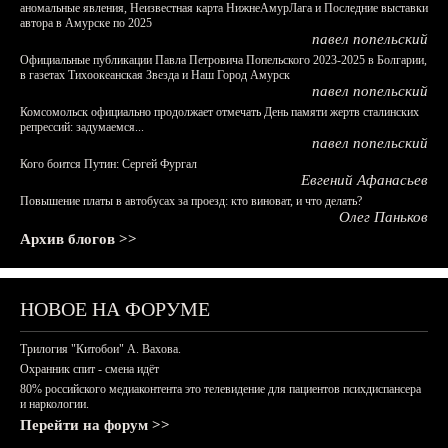
аномальные явления, Неизвестная карта НижнеАмурЛага и Последние выставки
автора в Амурске по 2025
павел попельский
Официальные публикации Павла Петровича Попельского 2023-2025 в Болгарии,
в газетах Тихоокеанская Звезда и Наш Город Амурск
павел попельский
Комсомольск официально продолжает отмечать День памяти жертв сталинских
репрессий: задумаемся...
павел попельский
Кого боится Путин: Сергей Фургал
Евгений Афанасьев
Повышение платы в автобусах за проезд: кто виноват, и что делать?
Олег Паньков
Архив блогов >>
НОВОЕ НА ФОРУМЕ
Трилогия "Китобои" А. Вахова.
Охранник спит - смена идёт
80% российского медиаконтента это телевидение для пациентов психдиспансера
и наркологии.
Перейти на форум >>