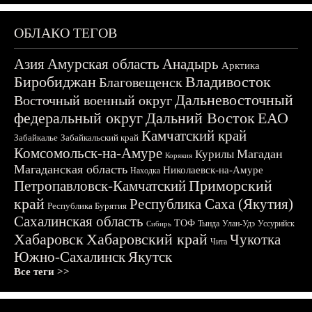
ОБЛАКО ТЕГОВ
Азия
Амурская область
Анадырь
Арктика
Биробиджан
Владивосток
Благовещенск
Дальневосточный
Восточный военный округ
федеральный округ
Дальний Восток
ЕАО
Камчатский край
Забайкалье
Забайкальский край
Комсомольск-на-Амуре
Магадан
Курилы
Корякия
Магаданская область
Николаевск-на-Амуре
Находка
Приморский
Петропавловск-Камчатский
край
Республика Саха (Якутия)
Республика Бурятия
Сахалинская область
ТОФ
Тында
Улан-Удэ
Уссурийск
Сибирь
Хабаровск
Хабаровский край
Чукотка
Чита
Южно-Сахалинск
Якутск
Все теги >>