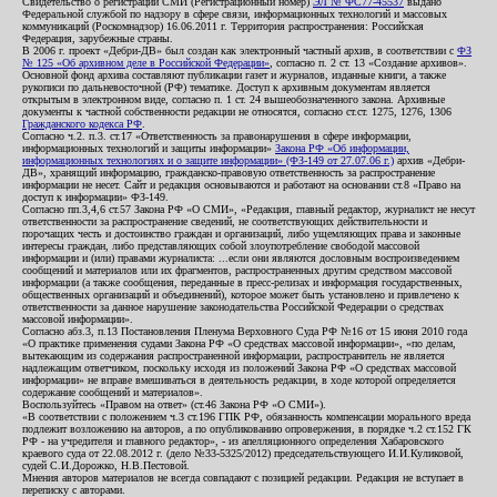
Свидетельство о регистрации СМИ (Регистрационный номер)
ЭЛ № ФС77-45537
выдано
Федеральной службой по надзору в сфере связи, информационных технологий и массовых
коммуникаций (Роскомнадзор) 16.06.2011 г. Территория распространения: Российская
Федерация, зарубежные страны.
В 2006 г. проект «Дебри-ДВ» был создан как электронный частный архив, в соответствии с
ФЗ
№ 125 «Об архивном деле в Российской Федерации»
, согласно п. 2 ст. 13 «Создание архивов».
Основной фонд архива составляют публикации газет и журналов, изданные книги, а также
рукописи по дальневосточной (РФ) тематике. Доступ к архивным документам является
открытым в электронном виде, согласно п. 1 ст. 24 вышеобозначенного закона. Архивные
документы к частной собственности редакции не относятся, согласно ст.ст. 1275, 1276, 1306
Гражданского кодекса РФ
.
Согласно ч.2. п.3. ст.17 «Ответственность за правонарушения в сфере информации,
информационных технологий и защиты информации»
Закона РФ «Об информации,
информационных технологиях и о защите информации» (ФЗ-149 от 27.07.06 г.)
архив «Дебри-
ДВ», хранящий информацию, гражданско-правовую ответственность за распространение
информации не несет. Сайт и редакция основываются и работают на основании ст.8 «Право на
доступ к информации» ФЗ-149.
Согласно пп.3,4,6 ст.57 Закона РФ «О СМИ», «Редакция, главный редактор, журналист не несут
ответственности за распространение сведений, не соответствующих действительности и
порочащих честь и достоинство граждан и организаций, либо ущемляющих права и законные
интересы граждан, либо представляющих собой злоупотребление свободой массовой
информации и (или) правами журналиста: ...если они являются дословным воспроизведением
сообщений и материалов или их фрагментов, распространенных другим средством массовой
информации (а также сообщения, переданные в пресс-релизах и информация государственных,
общественных организаций и объединений), которое может быть установлено и привлечено к
ответственности за данное нарушение законодательства Российской Федерации о средствах
массовой информации».
Согласно абз.3, п.13 Постановления Пленума Верховного Суда РФ №16 от 15 июня 2010 года
«О практике применения судами Закона РФ «О средствах массовой информации», «по делам,
вытекающим из содержания распространенной информации, распространитель не является
надлежащим ответчиком, поскольку исходя из положений Закона РФ «О средствах массовой
информации» не вправе вмешиваться в деятельность редакции, в ходе которой определяется
содержание сообщений и материалов».
Воспользуйтесь «Правом на ответ» (ст.46 Закона РФ «О СМИ»).
«В соответствии с положением ч.3 ст.196 ГПК РФ, обязанность компенсации морального вреда
подлежит возложению на авторов, а по опубликованию опровержения, в порядке ч.2 ст.152 ГК
РФ - на учредителя и главного редактор», - из апелляционного определения Хабаровского
краевого суда от 22.08.2012 г. (дело №33-5325/2012) председательствующего И.И.Куликовой,
судей С.И.Дорожко, Н.В.Пестовой.
Мнения авторов материалов не всегда совпадают с позицией редакции. Редакция не вступает в
переписку с авторами.