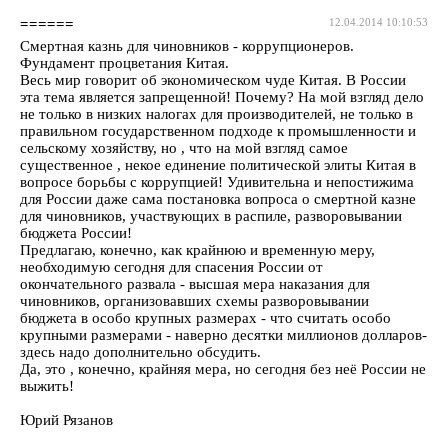
======
12.04.2014 10:10:53
Смертная казнь для чиновников - коррупционеров.
Фундамент процветания Китая.
Весь мир говорит об экономическом чуде Китая. В России
эта тема является запрещенной! Почему? На мой взгляд дело
не только в низких налогах для производителей, не только в
правильном государственном подходе к промышленности и
сельскому хозяйству, но , что на мой взгляд самое
существенное , некое единение политической элиты Китая в
вопросе борьбы с коррупцией! Удивительна и непостижима
для России даже сама постановка вопроса о смертной казне
для чиновников, участвующих в распиле, разворовывании
бюджета России!
Предлагаю, конечно, как крайнюю и временную меру,
необходимую сегодня для спасения России от
окончательного развала - высшая мера наказания для
чиновников, организовавших схемы разворовывании
бюджета в особо крупных размерах - что считать особо
крупными размерами - наверно десятки миллионов долларов-
здесь надо дополнительно обсудить.
Да, это , конечно, крайняя мера, но сегодня без неё России не
выжить!
Юрий Рязанов