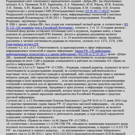
Редакционный совет электронного периодического издания «Дебри-ДВ» (на общественных
началах): К.А. Пронякин, И.Ю. Харитонова, А.Э. Мирмович, Ю.Н. Юрьев, Ю.В. Ковалев,
Л.Н. Левина, А.Ю. Жданов, Е.Н. Голубь, С.Н. Бурындин, Б.М. Сухинин, О.В. Егорова
Свидетельство о регистрации СМИ (Регистрационный номер)
ЭЛ № ФС77-45537
выдано
Федеральной службой по надзору в сфере связи, информационных технологий и массовых
коммуникаций (Роскомнадзор) 16.06.2011 г. Территория распространения: Российская
Федерация, зарубежные страны.
В 2006 г. проект «Дебри-ДВ» был создан как электронный частный архив, в соответствии с
ФЗ
№ 125 «Об архивном деле в Российской Федерации»
, согласно п. 2 ст. 13 «Создание архивов».
Основной фонд архива составляют публикации газет и журналов, изданные книги, а также
рукописи по дальневосточной (РФ) тематике. Доступ к архивным документам является
открытым в электронном виде, согласно п. 1 ст. 24 вышеобозначенного закона. Архивные
документы к частной собственности редакции не относятся, согласно ст.ст. 1275, 1276, 1306
Гражданского кодекса РФ
.
Согласно ч.2. п.3. ст.17 «Ответственность за правонарушения в сфере информации,
информационных технологий и защиты информации»
Закона РФ «Об информации,
информационных технологиях и о защите информации» (ФЗ-149 от 27.07.06 г.)
архив «Дебри-
ДВ», хранящий информацию, гражданско-правовую ответственность за распространение
информации не несет. Сайт и редакция основываются и работают на основании ст.8 «Право на
доступ к информации» ФЗ-149.
Согласно пп.3,4,6 ст.57 Закона РФ «О СМИ», «Редакция, главный редактор, журналист не несут
ответственности за распространение сведений, не соответствующих действительности и
порочащих честь и достоинство граждан и организаций, либо ущемляющих права и законные
интересы граждан, либо представляющих собой злоупотребление свободой массовой
информации и (или) правами журналиста: ...если они являются дословным воспроизведением
сообщений и материалов или их фрагментов, распространенных другим средством массовой
информации (а также сообщения, переданные в пресс-релизах и информация государственных,
общественных организаций и объединений), которое может быть установлено и привлечено к
ответственности за данное нарушение законодательства Российской Федерации о средствах
массовой информации».
Согласно абз.3, п.13 Постановления Пленума Верховного Суда РФ №16 от 15 июня 2010 года
«О практике применения судами Закона РФ «О средствах массовой информации», «по делам,
вытекающим из содержания распространенной информации, распространитель не является
надлежащим ответчиком, поскольку исходя из положений Закона РФ «О средствах массовой
информации» не вправе вмешиваться в деятельность редакции, в ходе которой определяется
содержание сообщений и материалов».
Воспользуйтесь «Правом на ответ» (ст.46 Закона РФ «О СМИ»).
«В соответствии с положением ч.3 ст.196 ГПК РФ, обязанность компенсации морального вреда
подлежит возложению на авторов, а по опубликованию опровержения, в порядке ч.2 ст.152 ГК
РФ - на учредителя и главного редактор», - из апелляционного определения Хабаровского
краевого суда от 22.08.2012 г. (дело №33-5325/2012) председательствующего И.И.Куликовой,