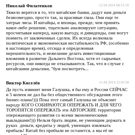
Николай Филатенков
12.04.2014 06:51:16
Тяжело верится в то, что китайские банки, дадут нам деньги
безвозмездно, просто так, за красивые глаза. Они еще те
хитрые лисы. И китайцы, и японцы, прежде, чем принять
какое-либо решение, тщательно анализируют ситуацию,
просчитывая наперед, какую выгоду, и дивиденды, они могут
поиметь от заключенных сделок. Их всегда волновала
политическая и экономическая нестабильность РФ, (особенно
в настоящее время), отсюда и определенная
нерешительность, и нежелание делать инвестиционные
вложения в развитие Дальнего Востока, хотя от сырьевых
ресурсов, они никогда не отказываются. Так, что в случае с
китайскими деньгами, "бум посмотреть...
Виктор Киселёв
11.04.2014 22:03:58
Да пусть извинит меня Галушка, я бы ему и России СЕЙЧАС
и 5 копеек не дал бы без общественного обсуждения этого
бизнес-плана!))) Пока этот самый Галушка не объяснит
народу КОГО СОБИРАЮТСЯ ОПЕРЕЖАТЬ И ДЛЯ ЧЕГО
ТОРОПЯТСЯ ОПЕРЕЖАТЬ эти АВТОРСКИЕ территории
опережающего развития со всеми экономическими
выкладками!))) Нельзя брать людям, не умеющим держать в
руках деньги, кредиты у людей, умеющих извлекать
прибыль! Китай без прибыли не останется, а мы её не