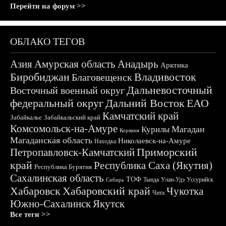
Перейти на форум >>
ОБЛАКО ТЕГОВ
Азия
Амурская область
Анадырь
Арктика
Биробиджан
Владивосток
Благовещенск
Дальневосточный
Восточный военный округ
федеральный округ
Дальний Восток
ЕАО
Камчатский край
Забайкалье
Забайкальский край
Комсомольск-на-Амуре
Магадан
Курилы
Корякия
Магаданская область
Николаевск-на-Амуре
Находка
Приморский
Петропавловск-Камчатский
край
Республика Саха (Якутия)
Республика Бурятия
Сахалинская область
ТОФ
Тында
Улан-Удэ
Уссурийск
Сибирь
Хабаровск
Хабаровский край
Чукотка
Чита
Южно-Сахалинск
Якутск
Все теги >>