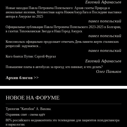
Евгений Афанасьев
Новые находки Павла Петровича Попельского: Архив газеты Природа и
аномальные явления, Неизвестная карта НижнеАмурЛага и Последние выставки
автора в Амурске по 2025
павел попельский
Официальные публикации Павла Петровича Попельского 2023-2025 в Болгарии,
в газетах Тихоокеанская Звезда и Наш Город Амурск
павел попельский
Комсомольск официально продолжает отмечать День памяти жертв сталинских
репрессий: задумаемся...
павел попельский
Кого боится Путин: Сергей Фургал
Евгений Афанасьев
Повышение платы в автобусах за проезд: кто виноват, и что делать?
Олег Паньков
Архив блогов >>
НОВОЕ НА ФОРУМЕ
Трилогия "Китобои" А. Вахова.
Охранник спит - смена идёт
80% российского медиаконтента это телевидение для пациентов психдиспансера
и наркологии.