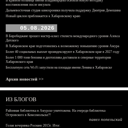
В краевой больнице имени Владимирцева освоили новую методику
восстановления после инсульта
Дальневосточная студия кинохроники получила поддержку Дмитрия Демешина
Новый циклон приближается к Хабаровскому краю
05.08.2026
В Биробиджане прошел мастер-класс стилиста международного уровня Алекса
Датского
В Хабаровском крае подготовились к возможному повышению уровня Амура
Более 40 социальных выплат проиндексируют в Хабаровском крае в 2027 году
Более 1 000 тонн бензина и дизтоплива доставили в северные территории
Хабаровского края
Бесплатную сеть Wi-Fi запустили на площади имени Ленина в Хабаровске
Архив новостей >>
ИЗ БЛОГОВ
Районная библиотека в Амурске уничтожена. На очереди библиотека
Островского в Комсомольске?!
павел попельский
Голая вечеринка Роснано 2015г. Итог.