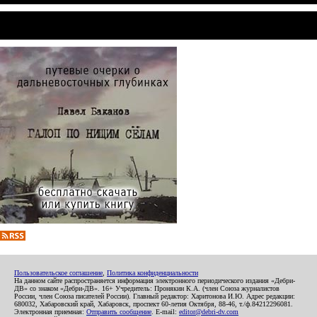
Пользовательское соглашение
,
Политика конфиденциальности
На данном сайте распространяется информация электронного периодического издания «Дебри-
ДВ» со знаком «Дебри-ДВ». 16+ Учредитель: Пронякин К.А. (член Союза журналистов
России, член Союза писателей России). Главный редактор: Харитонова И.Ю. Адрес редакции:
680032, Хабаровский край, Хабаровск, проспект 60-летия Октября, 88-46, т./ф.84212296081.
Электронная приемная:
Отправить сообщение
. E-mail:
editor@debri-dv.com