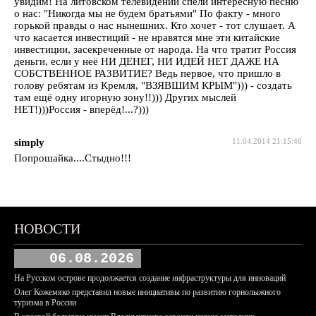
увидим! На литовском телевидении спели интересную песню
о нас: "Никогда мы не будем братьями" По факту - много
горькой правды о нас нынешних. Кто хочет - тот слушает. А
что касается инвестиций - не нравятся мне эти китайские
инвестиции, засекреченные от народа. На что тратит Россия
деньги, если у неё НИ ДЕНЕГ, НИ ИДЕЙ НЕТ ДАЖЕ НА
СОБСТВЕННОЕ РАЗВИТИЕ? Ведь первое, что пришло в
голову ребятам из Кремля, "ВЗЯВШИМ КРЫМ"))) - создать
там ещё одну игорную зону!!))) Других мыслей
НЕТ!)))Россия - вперёд!...?)))
simply
11.04.2014 21:15:46
Попрошайка....Стыдно!!!
НОВОСТИ
06.08.2026
На Русском острове продолжается создание инфраструктуры для инноваций
Олег Кожемяко представил новые инициативы по развитию горнолыжного
туризма в России