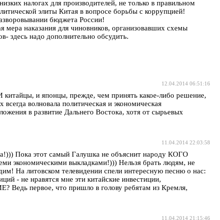
низких налогах для производителей, не только в правильном
олитической элиты Китая в вопросе борьбы с коррупцией!
разворовывании бюджета России!
ая мера наказания для чиновников, организовавших схемы
в- здесь надо дополнительно обсудить.
12.04.2014 06:51:16
 И китайцы, и японцы, прежде, чем принять какое-либо решение,
х всегда волновала политическая и экономическая
ложения в развитие Дальнего Востока, хотя от сырьевых
11.04.2014 22:03:58
на!))) Пока этот самый Галушка не объяснит народу КОГО
ономическими выкладками!))) Нельзя брать людям, не
дим! На литовском телевидении спели интересную песню о нас:
иций - не нравятся мне эти китайские инвестиции,
 Ведь первое, что пришло в голову ребятам из Кремля,
11.04.2014 21:15:46