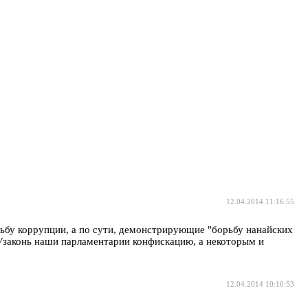
12.04.2014 11:16:55
орьбу коррупции, а по сути, демонстрирующие "борьбу нанайских
. Узаконь наши парламентарии конфискацию, а некоторым и
12.04.2014 10:10:53