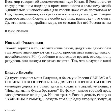
Весь мир говорит об экономическом чуде Китая. В России эта те
государственном подходе к промышленности и сельскому хозяйст
Удивительна и непостижима для России даже сама постановка в
Предлагаю, конечно, как крайнюю и временную меру, необходим
разворовывании бюджета в особо крупных размерах - что счита
Да, это , конечно, крайняя мера, но сегодня без неё России не в
Юрий Рязанов
Николай Филатенков
Тяжело верится в то, что китайские банки, дадут нам деньги без
тщательно анализируют ситуацию, просчитывая наперед, какую в
нестабильность РФ, (особенно в настоящее время), отсюда и оп
ресурсов, они никогда не отказываются. Так, что в случае с кит
Виктор Киселёв
Да пусть извинит меня Галушка, я бы ему и России СЕЙЧАС и 5
СОБИРАЮТСЯ ОПЕРЕЖАТЬ И ДЛЯ ЧЕГО ТОРОПЯТСЯ ОПЕРЕЖАТЬ э
умеющим держать в руках деньги, кредиты у людей, умеющих из
"Никогда мы не будем братьями" По факту - много горькой правд
засекреченные от народа. На что тратит Россия деньги, есл
"ВЗЯВШИМ КРЫМ"))) - создать там ещё одну игорную зону!!))) Д
simply