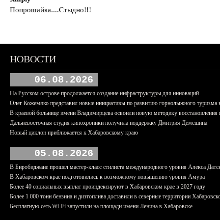
Попрошайка....Стыдно!!!
НОВОСТИ
06.08.2026
На Русском острове продолжается создание инфраструктуры для инноваций
Олег Кожемяко представил новые инициативы по развитию горнолыжного туризма 
В краевой больнице имени Владимирцева освоили новую методику восстановления п
Дальневосточная студия кинохроники получила поддержку Дмитрия Демешина
Новый циклон приближается к Хабаровскому краю
05.08.2026
В Биробиджане прошел мастер-класс стилиста международного уровня Алекса Датс
В Хабаровском крае подготовились к возможному повышению уровня Амура
Более 40 социальных выплат проиндексируют в Хабаровском крае в 2027 году
Более 1 000 тонн бензина и дизтоплива доставили в северные территории Хабаровск
Бесплатную сеть Wi-Fi запустили на площади имени Ленина в Хабаровске