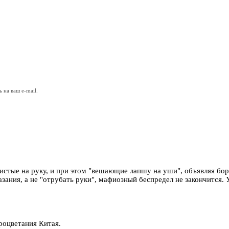
на ваш e-mail.
ечистые на руку, и при этом "вешающие лапшу на уши", объявляя б
казания, а не "отрубать руки", мафиозный беспредел не закончится
роцветания Китая.