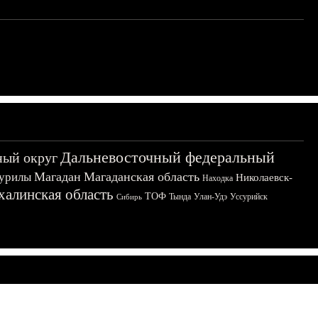
Дальневосточный федеральный
ный округ
Магадан
Магаданская область
урилы
Николаевск-
Находка
халинская область
ТОФ
Тында
Улан-Удэ
Уссурийск
Сибирь