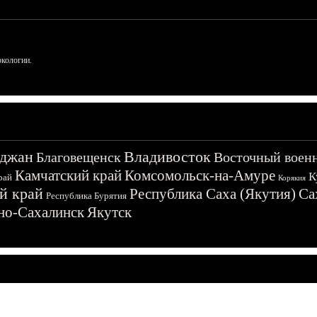
ркологии.
джан
Владивосток
Благовещенск
Восточный воен
Камчатский край
Комсомольск-на-Амуре
К
рай
Корякия
й край
Республика Саха (Якутия)
Са
Республика Бурятия
о-Сахалинск
Якутск