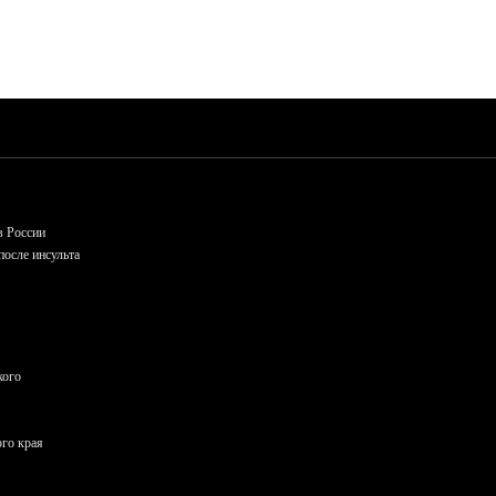
в России
осле инсульта
кого
ого края