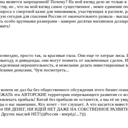
ма является запрещенной! Почему? На мой взгляд дело не только в 
ву, но , что на мой взгляд самое существенное , некое единение п
опроса о смертной казне для чиновников, участвующих в распиле, 
ую сегодня для спасения России от окончательного развала - высш
ть особо крупными размерами - наверно десятки миллионов долларо
ыжить!
возмездно, просто так, за красивые глаза. Они еще те хитрые лисы.
ыгоду, и дивиденды, они могут поиметь от заключенных сделок. И
ределенная нерешительность, и нежелание делать инвестиционные в
айскими деньгами, "бум посмотреть...
 копеек не дал бы без общественного обсуждения этого бизнес-пла
ти АВТОРСКИЕ территории опережающего развития со всеми эк
влекать прибыль! Китай без прибыли не останется, а мы её не уви
ы о нас нынешних. Кто хочет - тот слушает. А что касается инвест
и у неё НИ ДЕНЕГ, НИ ИДЕЙ НЕТ ДАЖЕ НА СОБСТВЕННОЕ РАЗВИТИЕ?
ругих мыслей НЕТ!)))Россия - вперёд!...?)))