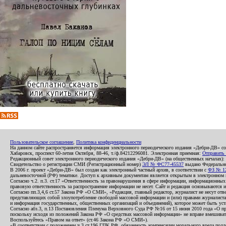
Пользовательское соглашение
,
Политика конфиденциальности
На данном сайте распространяется информация электронного периодического издания «Дебри-ДВ» с
Хабаровск, проспект 60-летия Октября, 88-46, т./ф.84212296081. Электронная приемная:
Отправить
Редакционный совет электронного периодического издания «Дебри-ДВ» (на общественных началах
Свидетельство о регистрации СМИ (Регистрационный номер)
ЭЛ № ФС77-45537
выдано Федеральной
В 2006 г. проект «Дебри-ДВ» был создан как электронный частный архив, в соответствии с
ФЗ № 12
дальневосточной (РФ) тематике. Доступ к архивным документам является открытым в электронном вид
Согласно ч.2. п.3. ст.17 «Ответственность за правонарушения в сфере информации, информационн
правовую ответственность за распространение информации не несет. Сайт и редакция основываются 
Согласно пп.3,4,6 ст.57 Закона РФ «О СМИ», «Редакция, главный редактор, журналист не несут отв
представляющих собой злоупотребление свободой массовой информации и (или) правами журналиста:
и информация государственных, общественных организаций и объединений), которое может быть уста
Согласно абз.3, п.13 Постановления Пленума Верховного Суда РФ №16 от 15 июня 2010 года «О пр
поскольку исходя из положений Закона РФ «О средствах массовой информации» не вправе вмешивать
Воспользуйтесь «Правом на ответ» (ст.46 Закона РФ «О СМИ»).
«В соответствии с положением ч.3 ст.196 ГПК РФ, обязанность компенсации морального вреда подле