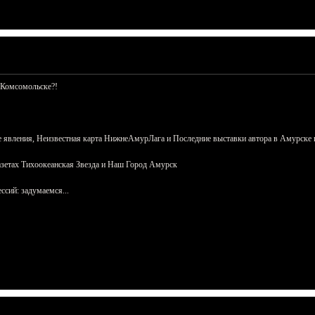
 Комсомольске?!
 явления, Неизвестная карта НижнеАмурЛага и Последние выставки автора в Амурске 
азетах Тихоокеанская Звезда и Наш Город Амурск
сий: задумаемся...