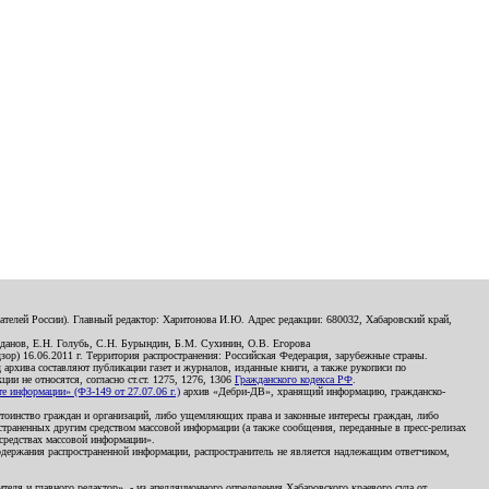
телей России). Главный редактор: Харитонова И.Ю. Адрес редакции: 680032, Хабаровский край,
данов, Е.Н. Голубь, С.Н. Бурындин, Б.М. Сухинин, О.В. Егорова
р) 16.06.2011 г. Территория распространения: Российская Федерация, зарубежные страны.
д архива составляют публикации газет и журналов, изданные книги, а также рукописи по
и не относятся, согласно ст.ст. 1275, 1276, 1306
Гражданского кодекса РФ
.
 информации» (ФЗ-149 от 27.07.06 г.)
архив «Дебри-ДВ», хранящий информацию, гражданско-
остоинство граждан и организаций, либо ущемляющих права и законные интересы граждан, либо
страненных другим средством массовой информации (а также сообщения, переданные в пресс-релизах
 средствах массовой информации».
держания распространенной информации, распространитель не является надлежащим ответчиком,
еля и главного редактор», - из апелляционного определения Хабаровского краевого суда от