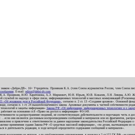
о знаком «Дебри-ДВ». 16+ Учредитель: Пронякин К.А. (член Союза журналистов России, член Союза писа
 сообщение
. E-mail:
editor@debri-dv.com
): К.А. Пронякин, И.Ю. Харитонова, А.Э. Мирмович, Ю.Н. Юрьев, Ю.В. Ковалев, Л.Н. Левина, А.Ю. Ж
 службой по надзору в сфере связи, информационных технологий и массовых коммуникаций (Роскомнадзо
5 «Об архивном деле в Российской Федерации»
, согласно п. 2 ст. 13 «Создание архивов». Основной фон
е, согласно п. 1 ст. 24 вышеобозначенного закона. Архивные документы к частной собственности редакци
ых технологий и защиты информации»
Закона РФ «Об информации, информационных технологиях и о защите
и работают на основании ст.8 «Право на доступ к информации» ФЗ-149.
етственности за распространение сведений, не соответствующих действительности и порочащих честь и д
 ...если они являются дословным воспроизведением сообщений и материалов или их фрагментов, распро
новлено и привлечено к ответственности за данное нарушение законодательства Российской Федерации о
актике применения судами Закона РФ «О средствах массовой информации», «по делам, вытекающим из со
ся в деятельность редакции, в ходе которой определяется содержание сообщений и материалов».
жит возложению на авторов, а по опубликованию опровержения, в порядке ч.2 ст.152 ГК РФ - на учредит