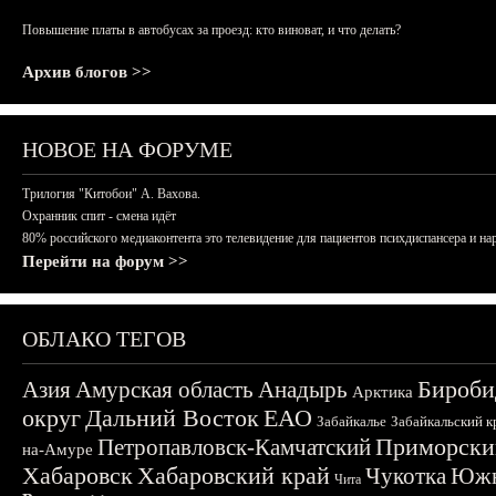
Повышение платы в автобусах за проезд: кто виноват, и что делать?
Архив блогов >>
НОВОЕ НА ФОРУМЕ
Трилогия "Китобои" А. Вахова.
Охранник спит - смена идёт
80% российского медиаконтента это телевидение для пациентов психдиспансера и на
Перейти на форум >>
ОБЛАКО ТЕГОВ
Бироби
Азия
Амурская область
Анадырь
Арктика
округ
Дальний Восток
ЕАО
Забайкалье
Забайкальский к
Приморски
Петропавловск-Камчатский
на-Амуре
Хабаровск
Хабаровский край
Чукотка
Южн
Чита