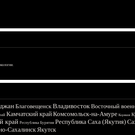
ркологии.
джан
Владивосток
Благовещенск
Восточный воен
Камчатский край
Комсомольск-на-Амуре
К
рай
Корякия
й край
Республика Саха (Якутия)
Са
Республика Бурятия
о-Сахалинск
Якутск