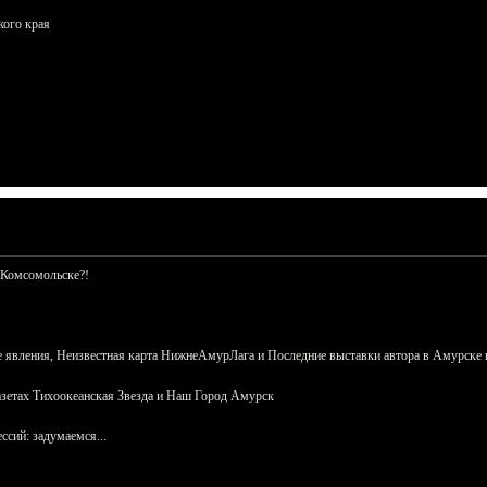
кого края
 Комсомольске?!
 явления, Неизвестная карта НижнеАмурЛага и Последние выставки автора в Амурске 
азетах Тихоокеанская Звезда и Наш Город Амурск
сий: задумаемся...