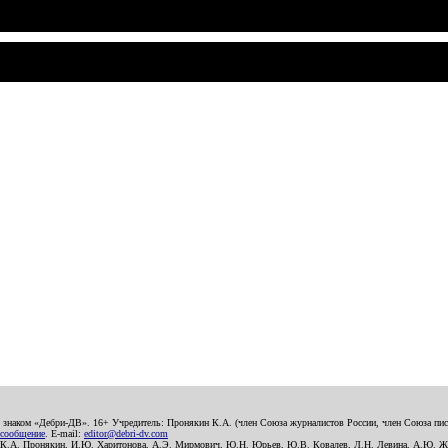
о знаком «Дебри-ДВ». 16+ Учредитель: Пронякин К.А. (член Союза журналистов России, член Союза писа
 сообщение
. E-mail:
editor@debri-dv.com
): К.А. Пронякин, И.Ю. Харитонова, А.Э. Мирмович, Ю.Н. Юрьев, Ю.В. Ковалев, Л.Н. Левина, А.Ю. Ж