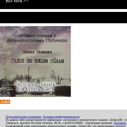
Все теги >>
Пользовательское соглашение
,
Политика конфиденциальности
На данном сайте распространяется информация электронного периодического издания «Дебри-ДВ» с
Хабаровск, проспект 60-летия Октября, 88-46, т./ф.84212296081. Электронная приемная:
Отправить
Редакционный совет электронного периодического издания «Дебри-ДВ» (на общественных началах