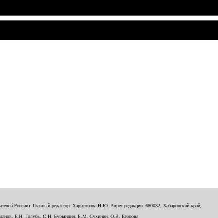
телей России). Главный редактор: Харитонова И.Ю. Адрес редакции: 680032, Хабаровский край,
данов, Е.Н. Голубь, С.Н. Бурындин, Б.М. Сухинин, О.В. Егорова