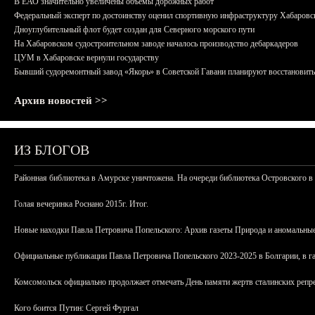
В ЕАО значительно увеличены объемы дорожных работ
Федеральный эксперт по достоинству оценил спортивную инфраструктуру Хабаровс
Дноуглубительный флот будет создан для Северного морского пути
На Хабаровском судостроительном заводе началось производство дебаркадеров
ЦУМ в Хабаровске вернули государству
Бывший судоремонтный завод «Якорь» в Советской Гавани планируют восстановить
Архив новостей >>
ИЗ БЛОГОВ
Районная библиотека в Амурске уничтожена. На очереди библиотека Островского в
Голая вечеринка Роснано 2015г. Итог.
Новые находки Павла Петровича Попельского: Архив газеты Природа и аномальные
Официальные публикации Павла Петровича Попельского 2023-2025 в Болгарии, в г
Комсомольск официально продолжает отмечать День памяти жертв сталинских репрес
Кого боится Путин: Сергей Фургал