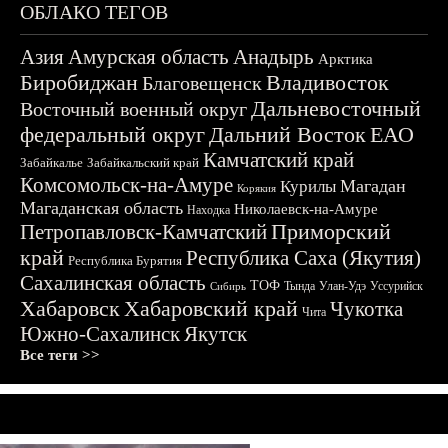
ОБЛАКО ТЕГОВ
Азия
Амурская область
Анадырь
Арктика
Биробиджан
Владивосток
Благовещенск
Дальневосточный
Восточный военный округ
федеральный округ
Дальний Восток
ЕАО
Камчатский край
Забайкалье
Забайкальский край
Комсомольск-на-Амуре
Магадан
Курилы
Корякия
Магаданская область
Николаевск-на-Амуре
Находка
Приморский
Петропавловск-Камчатский
край
Республика Саха (Якутия)
Республика Бурятия
Сахалинская область
ТОФ
Тында
Улан-Удэ
Уссурийск
Сибирь
Хабаровск
Хабаровский край
Чукотка
Чита
Южно-Сахалинск
Якутск
Все теги >>