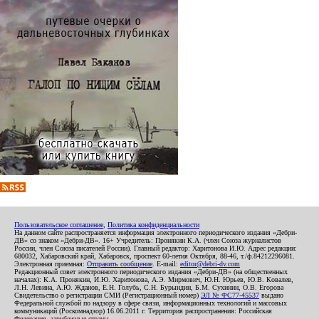
Пользовательское соглашение
,
Политика конфиденциальности
На данном сайте распространяется информация электронного периодического издания «Дебри-
ДВ» со знаком «Дебри-ДВ». 16+ Учредитель: Пронякин К.А. (член Союза журналистов
России, член Союза писателей России). Главный редактор: Харитонова И.Ю. Адрес редакции:
680032, Хабаровский край, Хабаровск, проспект 60-летия Октября, 88-46, т./ф.84212296081.
Электронная приемная:
Отправить сообщение
. E-mail:
editor@debri-dv.com
Редакционный совет электронного периодического издания «Дебри-ДВ» (на общественных
началах): К.А. Пронякин, И.Ю. Харитонова, А.Э. Мирмович, Ю.Н. Юрьев, Ю.В. Ковалев,
Л.Н. Левина, А.Ю. Жданов, Е.Н. Голубь, С.Н. Бурындин, Б.М. Сухинин, О.В. Егорова
Свидетельство о регистрации СМИ (Регистрационный номер)
ЭЛ № ФС77-45537
выдано
Федеральной службой по надзору в сфере связи, информационных технологий и массовых
коммуникаций (Роскомнадзор) 16.06.2011 г. Территория распространения: Российская
Федерация, зарубежные страны.