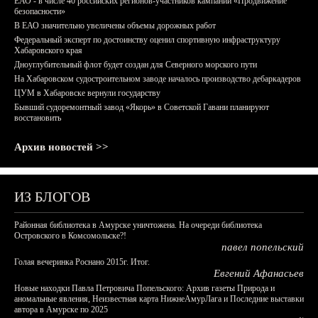
ЕАО - в числе 40 российских регионов-участников кампании «Продвижение
безопасности»
В ЕАО значительно увеличены объемы дорожных работ
Федеральный эксперт по достоинству оценил спортивную инфраструктуру
Хабаровского края
Дноуглубительный флот будет создан для Северного морского пути
На Хабаровском судостроительном заводе началось производство дебаркадеров
ЦУМ в Хабаровске вернули государству
Бывший судоремонтный завод «Якорь» в Советской Гавани планируют
восстановить
Архив новостей >>
ИЗ БЛОГОВ
Районная библиотека в Амурске уничтожена. На очереди библиотека
Островского в Комсомольске?!
павел попельский
Голая вечеринка Роснано 2015г. Итог.
Евгений Афанасьев
Новые находки Павла Петровича Попельского: Архив газеты Природа и
аномальные явления, Неизвестная карта НижнеАмурЛага и Последние выставки
автора в Амурске по 2025