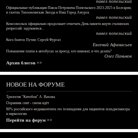
павел попельский
Официальные публикации Павла Петровича Попельского 2023-2025 в Болгарии,
в газетах Тихоокеанская Звезда и Наш Город Амурск
павел попельский
Комсомольск официально продолжает отмечать День памяти жертв сталинских
репрессий: задумаемся...
павел попельский
Кого боится Путин: Сергей Фургал
Евгений Афанасьев
Повышение платы в автобусах за проезд: кто виноват, и что делать?
Олег Паньков
Архив блогов >>
НОВОЕ НА ФОРУМЕ
Трилогия "Китобои" А. Вахова.
Охранник спит - смена идёт
80% российского медиаконтента это телевидение для пациентов психдиспансера
и наркологии.
Перейти на форум >>