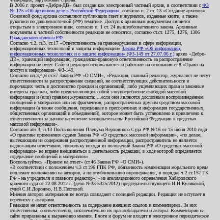
В 2006 г. проект «Дебри-ДВ» был создан как электронный частный архив, в соответствии с
ФЗ
№ 125 «Об архивном деле в Российской Федерации»
, согласно п. 2 ст. 13 «Создание архивов».
Основной фонд архива составляют публикации газет и журналов, изданные книги, а также
рукописи по дальневосточной (РФ) тематике. Доступ к архивным документам является
открытым в электронном виде, согласно п. 1 ст. 24 вышеобозначенного закона. Архивные
документы к частной собственности редакции не относятся, согласно ст.ст. 1275, 1276, 1306
Гражданского кодекса РФ
.
Согласно ч.2. п.3. ст.17 «Ответственность за правонарушения в сфере информации,
информационных технологий и защиты информации»
Закона РФ «Об информации,
информационных технологиях и о защите информации» (ФЗ-149 от 27.07.06 г.)
архив «Дебри-
ДВ», хранящий информацию, гражданско-правовую ответственность за распространение
информации не несет. Сайт и редакция основываются и работают на основании ст.8 «Право на
доступ к информации» ФЗ-149.
Согласно пп.3,4,6 ст.57 Закона РФ «О СМИ», «Редакция, главный редактор, журналист не несут
ответственности за распространение сведений, не соответствующих действительности и
порочащих честь и достоинство граждан и организаций, либо ущемляющих права и законные
интересы граждан, либо представляющих собой злоупотребление свободой массовой
информации и (или) правами журналиста: ...если они являются дословным воспроизведением
сообщений и материалов или их фрагментов, распространенных другим средством массовой
информации (а также сообщения, переданные в пресс-релизах и информация государственных,
общественных организаций и объединений), которое может быть установлено и привлечено к
ответственности за данное нарушение законодательства Российской Федерации о средствах
массовой информации».
Согласно абз.3, п.13 Постановления Пленума Верховного Суда РФ №16 от 15 июня 2010 года
«О практике применения судами Закона РФ «О средствах массовой информации», «по делам,
вытекающим из содержания распространенной информации, распространитель не является
надлежащим ответчиком, поскольку исходя из положений Закона РФ «О средствах массовой
информации» не вправе вмешиваться в деятельность редакции, в ходе которой определяется
содержание сообщений и материалов».
Воспользуйтесь «Правом на ответ» (ст.46 Закона РФ «О СМИ»).
«В соответствии с положением ч.3 ст.196 ГПК РФ, обязанность компенсации морального вреда
подлежит возложению на авторов, а по опубликованию опровержения, в порядке ч.2 ст.152 ГК
РФ - на учредителя и главного редактор», - из апелляционного определения Хабаровского
краевого суда от 22.08.2012 г. (дело №33-5325/2012) председательствующего И.И.Куликовой,
судей С.И.Дорожко, Н.В.Пестовой.
Мнения авторов материалов не всегда совпадают с позицией редакции. Редакция не вступает в
переписку с авторами.
Редакция не несет ответственность за содержание внешних ссылок и комментариев. За них
ответственны, соответственно, исключительно их правообладатели и авторы. Комментарии на
сайте приравнены к выражению мнения. Блоги и форум не входят в электронное периодическое