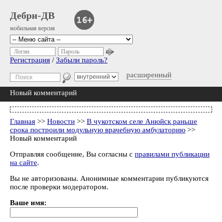
Дебри-ДВ
мобильная версия
Логин
Пароль
Регистрация
/
Забыли пароль?
расширенный
Новый комментарий
Главная
>>
Новости
>>
В чукотском селе Анюйск раньше
срока построили модульную врачебную амбулаторию
>>
Новый комментарий
Отправляя сообщение, Вы согласны с
правилами публикации
на сайте
.
Вы не авторизованы. Анонимные комментарии публикуются
после проверки модератором.
Ваше имя: