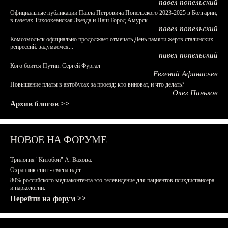
павел попельский
Официальные публикации Павла Петровича Попельского 2023-2025 в Болгарии,
в газетах Тихоокеанская Звезда и Наш Город Амурск
павел попельский
Комсомольск официально продолжает отмечать День памяти жертв сталинских
репрессий: задумаемся...
павел попельский
Кого боится Путин: Сергей Фургал
Евгений Афанасьев
Повышение платы в автобусах за проезд: кто виноват, и что делать?
Олег Паньков
Архив блогов >>
НОВОЕ НА ФОРУМЕ
Трилогия "Китобои" А. Вахова.
Охранник спит - смена идёт
80% российского медиаконтента это телевидение для пациентов психдиспансера
и наркологии.
Перейти на форум >>