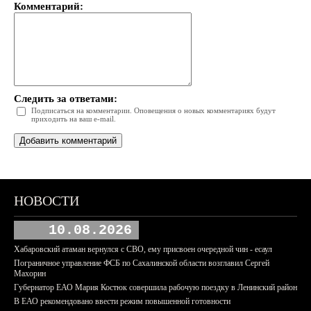
Комментарий:
Следить за ответами:
Подписаться на комментарии. Оповещения о новых комментариях будут
приходить на ваш e-mail.
НОВОСТИ
10.08.2026
Хабаровский атаман вернулся с СВО, ему присвоен очередной чин - есаул
Пограничное управление ФСБ по Сахалинской области возглавил Сергей
Махорин
Губернатор ЕАО Мария Костюк совершила рабочую поездку в Ленинский район
В ЕАО рекомендовано ввести режим повышенной готовности