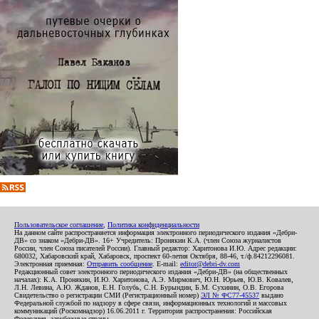
Пользовательское соглашение
,
Политика конфиденциальности
На данном сайте распространяется информация электронного периодического издания «Дебри-
ДВ» со знаком «Дебри-ДВ». 16+ Учредитель: Пронякин К.А. (член Союза журналистов
России, член Союза писателей России). Главный редактор: Харитонова И.Ю. Адрес редакции:
680032, Хабаровский край, Хабаровск, проспект 60-летия Октября, 88-46, т./ф.84212296081.
Электронная приемная:
Отправить сообщение
. E-mail:
editor@debri-dv.com
Редакционный совет электронного периодического издания «Дебри-ДВ» (на общественных
началах): К.А. Пронякин, И.Ю. Харитонова, А.Э. Мирмович, Ю.Н. Юрьев, Ю.В. Ковалев,
Л.Н. Левина, А.Ю. Жданов, Е.Н. Голубь, С.Н. Бурындин, Б.М. Сухинин, О.В. Егорова
Свидетельство о регистрации СМИ (Регистрационный номер)
ЭЛ № ФС77-45537
выдано
Федеральной службой по надзору в сфере связи, информационных технологий и массовых
коммуникаций (Роскомнадзор) 16.06.2011 г. Территория распространения: Российская
Федерация, зарубежные страны.