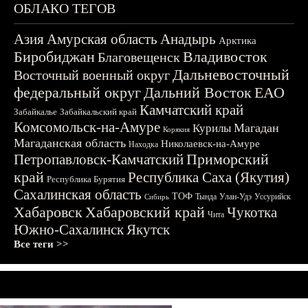
ОБЛАКО ТЕГОВ
Азия
Амурская область
Анадырь
Арктика
Биробиджан
Владивосток
Благовещенск
Дальневосточный
Восточный военный округ
федеральный округ
Дальний Восток
ЕАО
Камчатский край
Забайкалье
Забайкальский край
Комсомольск-на-Амуре
Магадан
Курилы
Корякия
Магаданская область
Николаевск-на-Амуре
Находка
Приморский
Петропавловск-Камчатский
край
Республика Саха (Якутия)
Республика Бурятия
Сахалинская область
ТОФ
Тында
Улан-Удэ
Уссурийск
Сибирь
Хабаровск
Хабаровский край
Чукотка
Чита
Южно-Сахалинск
Якутск
Все теги >>