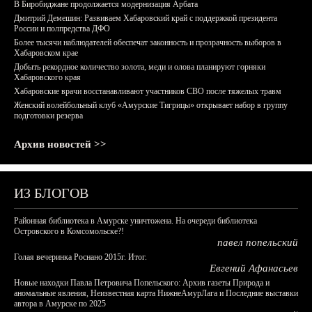
В Биробиджане продолжается модернизация Арбата
Дмитрий Демешин: Развиваем Хабаровский край с поддержкой президента
России и полпредства ДФО
Более тысячи наблюдателей обеспечат законность и прозрачность выборов в
Хабаровском крае
Добыть рекордное количество золота, меди и олова планируют горняки
Хабаровского края
Хабаровские врачи восстанавливают участников СВО после тяжелых травм
Женский волейбольный клуб «Амурские Тигрицы» открывает набор в группу
подготовки резерва
Архив новостей >>
ИЗ БЛОГОВ
Районная библиотека в Амурске уничтожена. На очереди библиотека
Островского в Комсомольске?!
павел попельский
Голая вечеринка Роснано 2015г. Итог.
Евгений Афанасьев
Новые находки Павла Петровича Попельского: Архив газеты Природа и
аномальные явления, Неизвестная карта НижнеАмурЛага и Последние выставки
автора в Амурске по 2025