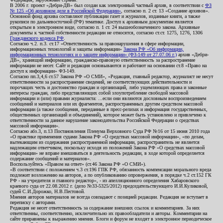
В 2006 г. проект «Дебри-ДВ» был создан как электронный частный архив, в соответствии с
ФЗ
№ 125 «Об архивном деле в Российской Федерации»
, согласно п. 2 ст. 13 «Создание архивов».
Основной фонд архива составляют публикации газет и журналов, изданные книги, а также
рукописи по дальневосточной (РФ) тематике. Доступ к архивным документам является
открытым в электронном виде, согласно п. 1 ст. 24 вышеобозначенного закона. Архивные
документы к частной собственности редакции не относятся, согласно ст.ст. 1275, 1276, 1306
Гражданского кодекса РФ
.
Согласно ч.2. п.3. ст.17 «Ответственность за правонарушения в сфере информации,
информационных технологий и защиты информации»
Закона РФ «Об информации,
информационных технологиях и о защите информации» (ФЗ-149 от 27.07.06 г.)
архив «Дебри-
ДВ», хранящий информацию, гражданско-правовую ответственность за распространение
информации не несет. Сайт и редакция основываются и работают на основании ст.8 «Право на
доступ к информации» ФЗ-149.
Согласно пп.3,4,6 ст.57 Закона РФ «О СМИ», «Редакция, главный редактор, журналист не несут
ответственности за распространение сведений, не соответствующих действительности и
порочащих честь и достоинство граждан и организаций, либо ущемляющих права и законные
интересы граждан, либо представляющих собой злоупотребление свободой массовой
информации и (или) правами журналиста: ...если они являются дословным воспроизведением
сообщений и материалов или их фрагментов, распространенных другим средством массовой
информации (а также сообщения, переданные в пресс-релизах и информация государственных,
общественных организаций и объединений), которое может быть установлено и привлечено к
ответственности за данное нарушение законодательства Российской Федерации о средствах
массовой информации».
Согласно абз.3, п.13 Постановления Пленума Верховного Суда РФ №16 от 15 июня 2010 года
«О практике применения судами Закона РФ «О средствах массовой информации», «по делам,
вытекающим из содержания распространенной информации, распространитель не является
надлежащим ответчиком, поскольку исходя из положений Закона РФ «О средствах массовой
информации» не вправе вмешиваться в деятельность редакции, в ходе которой определяется
содержание сообщений и материалов».
Воспользуйтесь «Правом на ответ» (ст.46 Закона РФ «О СМИ»).
«В соответствии с положением ч.3 ст.196 ГПК РФ, обязанность компенсации морального вреда
подлежит возложению на авторов, а по опубликованию опровержения, в порядке ч.2 ст.152 ГК
РФ - на учредителя и главного редактор», - из апелляционного определения Хабаровского
краевого суда от 22.08.2012 г. (дело №33-5325/2012) председательствующего И.И.Куликовой,
судей С.И.Дорожко, Н.В.Пестовой.
Мнения авторов материалов не всегда совпадают с позицией редакции. Редакция не вступает в
переписку с авторами.
Редакция не несет ответственность за содержание внешних ссылок и комментариев. За них
ответственны, соответственно, исключительно их правообладатели и авторы. Комментарии на
сайте приравнены к выражению мнения. Блоги и форум не входят в электронное периодическое