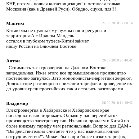
КНР, потом - полная китаеницизация! и останеся только
Московия (как в Древней Руси). Обидно, сцуки, пля!!!
Максим
27.09.2010 02:00:16
Китаю мы не нужны-ему нужны наши ресурсы и
территория.А с Ираном Мендель
остался в глубоком тухесе-Китай займет
нишу России на Ближнем Востоке.
Антон
26.09.2010 23:40:41
Стоимость электроэнергии на Дальном Востоке
запредельная. Из-за этого все промышленное производтво
постепенно загнулось.Зато монополисты-энергетики жиреют.
Долголетние разговоры о снижении тарифов и приведение их
до уровня среднероссийских так и остались разговорами.
Владимир
26.09.2010 14:19:42
Электроэнергия в Хабаровске и Хабаровском крае
последовательно дорожает. Однако у нас переизбыток
производства электроэнергии. Излишки продаем в Китай по
более низкому тарифу чем региональный. Вопрос для ДАМ -
"Вы действительно считаете что у нас взаимовыгодное
сотрудничество?". Может быть при более низких тарифах,