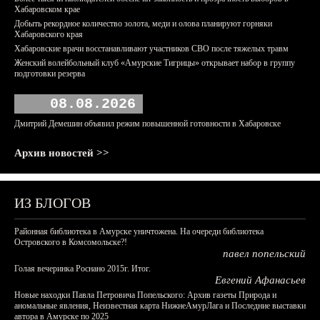
Хабаровском крае
Добыть рекордное количество золота, меди и олова планируют горняки
Хабаровского края
Хабаровские врачи восстанавливают участников СВО после тяжелых травм
Женский волейбольный клуб «Амурские Тигрицы» открывает набор в группу
подготовки резерва
08.08.2026
Дмитрий Демешин объявил режим повышенной готовности в Хабаровске
Архив новостей >>
ИЗ БЛОГОВ
Районная библиотека в Амурске уничтожена. На очереди библиотека
Островского в Комсомольске?!
павел попельский
Голая вечеринка Роснано 2015г. Итог.
Евгений Афанасьев
Новые находки Павла Петровича Попельского: Архив газеты Природа и
аномальные явления, Неизвестная карта НижнеАмурЛага и Последние выставки
автора в Амурске по 2025