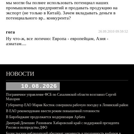
мы могли бы полнее использовать потенциал наших
промышленных предприятий и продавать продукцию на
экспорт (не только в Китай). Зачем вкладывать деньги в
потенциального вр.. конкурента?
гога
26.09.2010 09:59:52
Ну что-ж, все логично: Европа - европейцам, Азия -
азиатам....
НОВОСТИ
10.08.2026
Пограничное управление ФСБ по Сахалинской области возглавил Сергей
Махорин
Губернатор ЕАО Мария Костюк совершила рабочую поездку в Ленинский район
В ЕАО рекомендовано ввести режим повышенной готовности
В Биробиджане продолжается модернизация Арбата
Дмитрий Демешин: Развиваем Хабаровский край с поддержкой президента
России и полпредства ДФО
Более тысячи наблюдателей обеспечат законность и прозрачность выборов в