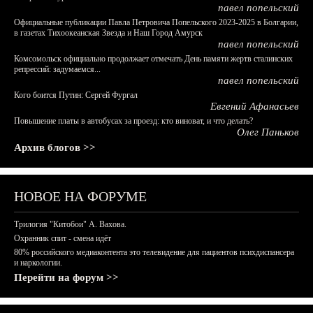
павел попельский
Официальные публикации Павла Петровича Попельского 2023-2025 в Болгарии,
в газетах Тихоокеанская Звезда и Наш Город Амурск
павел попельский
Комсомольск официально продолжает отмечать День памяти жертв сталинских
репрессий: задумаемся...
павел попельский
Кого боится Путин: Сергей Фургал
Евгений Афанасьев
Повышение платы в автобусах за проезд: кто виноват, и что делать?
Олег Паньков
Архив блогов >>
НОВОЕ НА ФОРУМЕ
Трилогия "Китобои" А. Вахова.
Охранник спит - смена идёт
80% российского медиаконтента это телевидение для пациентов психдиспансера
и наркологии.
Перейти на форум >>