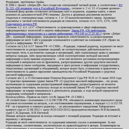
Федерация, зарубежные страны.
В 2006 г. проект «Дебри-ДВ» был создан как электронный частный архив, в соответствии с
ФЗ
№ 125 «Об архивном деле в Российской Федерации»
, согласно п. 2 ст. 13 «Создание архивов».
Основной фонд архива составляют публикации газет и журналов, изданные книги, а также
рукописи по дальневосточной (РФ) тематике. Доступ к архивным документам является
открытым в электронном виде, согласно п. 1 ст. 24 вышеобозначенного закона. Архивные
документы к частной собственности редакции не относятся, согласно ст.ст. 1275, 1276, 1306
Гражданского кодекса РФ
.
Согласно ч.2. п.3. ст.17 «Ответственность за правонарушения в сфере информации,
информационных технологий и защиты информации»
Закона РФ «Об информации,
информационных технологиях и о защите информации» (ФЗ-149 от 27.07.06 г.)
архив «Дебри-
ДВ», хранящий информацию, гражданско-правовую ответственность за распространение
информации не несет. Сайт и редакция основываются и работают на основании ст.8 «Право на
доступ к информации» ФЗ-149.
Согласно пп.3,4,6 ст.57 Закона РФ «О СМИ», «Редакция, главный редактор, журналист не несут
ответственности за распространение сведений, не соответствующих действительности и
порочащих честь и достоинство граждан и организаций, либо ущемляющих права и законные
интересы граждан, либо представляющих собой злоупотребление свободой массовой
информации и (или) правами журналиста: ...если они являются дословным воспроизведением
сообщений и материалов или их фрагментов, распространенных другим средством массовой
информации (а также сообщения, переданные в пресс-релизах и информация государственных,
общественных организаций и объединений), которое может быть установлено и привлечено к
ответственности за данное нарушение законодательства Российской Федерации о средствах
массовой информации».
Согласно абз.3, п.13 Постановления Пленума Верховного Суда РФ №16 от 15 июня 2010 года
«О практике применения судами Закона РФ «О средствах массовой информации», «по делам,
вытекающим из содержания распространенной информации, распространитель не является
надлежащим ответчиком, поскольку исходя из положений Закона РФ «О средствах массовой
информации» не вправе вмешиваться в деятельность редакции, в ходе которой определяется
содержание сообщений и материалов».
Воспользуйтесь «Правом на ответ» (ст.46 Закона РФ «О СМИ»).
«В соответствии с положением ч.3 ст.196 ГПК РФ, обязанность компенсации морального вреда
подлежит возложению на авторов, а по опубликованию опровержения, в порядке ч.2 ст.152 ГК
РФ - на учредителя и главного редактор», - из апелляционного определения Хабаровского
краевого суда от 22.08.2012 г. (дело №33-5325/2012) председательствующего И.И.Куликовой,
судей С.И.Дорожко, Н.В.Пестовой.
Мнения авторов материалов не всегда совпадают с позицией редакции. Редакция не вступает в
переписку с авторами.
Редакция не несет ответственность за содержание внешних ссылок и комментариев. За них
ответственны, соответственно, исключительно их правообладатели и авторы. Комментарии на
сайте приравнены к выражению мнения. Блоги и форум не входят в электронное периодическое