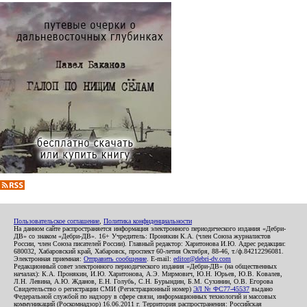
Пользовательское соглашение
,
Политика конфиденциальности
На данном сайте распространяется информация электронного периодического издания «Дебри-
ДВ» со знаком «Дебри-ДВ». 16+ Учредитель: Пронякин К.А. (член Союза журналистов
России, член Союза писателей России). Главный редактор: Харитонова И.Ю. Адрес редакции:
680032, Хабаровский край, Хабаровск, проспект 60-летия Октября, 88-46, т./ф.84212296081.
Электронная приемная:
Отправить сообщение
. E-mail:
editor@debri-dv.com
Редакционный совет электронного периодического издания «Дебри-ДВ» (на общественных
началах): К.А. Пронякин, И.Ю. Харитонова, А.Э. Мирмович, Ю.Н. Юрьев, Ю.В. Ковалев,
Л.Н. Левина, А.Ю. Жданов, Е.Н. Голубь, С.Н. Бурындин, Б.М. Сухинин, О.В. Егорова
Свидетельство о регистрации СМИ (Регистрационный номер)
ЭЛ № ФС77-45537
выдано
Федеральной службой по надзору в сфере связи, информационных технологий и массовых
коммуникаций (Роскомнадзор) 16.06.2011 г. Территория распространения: Российская