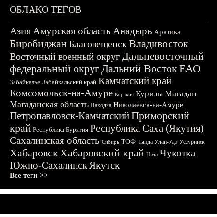
ОБЛАКО ТЕГОВ
Азия
Амурская область
Анадырь
Арктика
Биробиджан
Владивосток
Благовещенск
Дальневосточный
Восточный военный округ
федеральный округ
Дальний Восток
ЕАО
Камчатский край
Забайкалье
Забайкальский край
Комсомольск-на-Амуре
Магадан
Курилы
Корякия
Магаданская область
Николаевск-на-Амуре
Находка
Приморский
Петропавловск-Камчатский
край
Республика Саха (Якутия)
Республика Бурятия
Сахалинская область
ТОФ
Тында
Улан-Удэ
Уссурийск
Сибирь
Хабаровск
Хабаровский край
Чукотка
Чита
Южно-Сахалинск
Якутск
Все теги >>