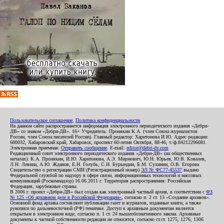
Пользовательское соглашение
,
Политика конфиденциальности
На данном сайте распространяется информация электронного периодического издания «Дебри-
ДВ» со знаком «Дебри-ДВ». 16+ Учредитель: Пронякин К.А. (член Союза журналистов
России, член Союза писателей России). Главный редактор: Харитонова И.Ю. Адрес редакции:
680032, Хабаровский край, Хабаровск, проспект 60-летия Октября, 88-46, т./ф.84212296081.
Электронная приемная:
Отправить сообщение
. E-mail:
editor@debri-dv.com
Редакционный совет электронного периодического издания «Дебри-ДВ» (на общественных
началах): К.А. Пронякин, И.Ю. Харитонова, А.Э. Мирмович, Ю.Н. Юрьев, Ю.В. Ковалев,
Л.Н. Левина, А.Ю. Жданов, Е.Н. Голубь, С.Н. Бурындин, Б.М. Сухинин, О.В. Егорова
Свидетельство о регистрации СМИ (Регистрационный номер)
ЭЛ № ФС77-45537
выдано
Федеральной службой по надзору в сфере связи, информационных технологий и массовых
коммуникаций (Роскомнадзор) 16.06.2011 г. Территория распространения: Российская
Федерация, зарубежные страны.
В 2006 г. проект «Дебри-ДВ» был создан как электронный частный архив, в соответствии с
ФЗ
№ 125 «Об архивном деле в Российской Федерации»
, согласно п. 2 ст. 13 «Создание архивов».
Основной фонд архива составляют публикации газет и журналов, изданные книги, а также
рукописи по дальневосточной (РФ) тематике. Доступ к архивным документам является
открытым в электронном виде, согласно п. 1 ст. 24 вышеобозначенного закона. Архивные
документы к частной собственности редакции не относятся, согласно ст.ст. 1275, 1276, 1306