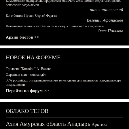
Комсомольск официально продолжает отмечать День памяти жертв сталинских
репрессий: задумаемся...
павел попельский
Кого боится Путин: Сергей Фургал
Евгений Афанасьев
Повышение платы в автобусах за проезд: кто виноват, и что делать?
Олег Паньков
Архив блогов >>
НОВОЕ НА ФОРУМЕ
Трилогия "Китобои" А. Вахова.
Охранник спит - смена идёт
80% российского медиаконтента это телевидение для пациентов психдиспансера
и наркологии.
Перейти на форум >>
ОБЛАКО ТЕГОВ
Азия
Амурская область
Анадырь
Арктика