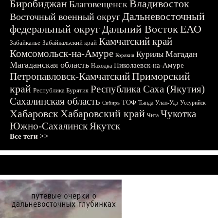
Биробиджан
Владивосток
Благовещенск
Дальневосточный
Восточный военный округ
федеральный округ
Дальний Восток
ЕАО
Камчатский край
Забайкалье
Забайкальский край
Комсомольск-на-Амуре
Магадан
Курилы
Корякия
Магаданская область
Николаевск-на-Амуре
Находка
Приморский
Петропавловск-Камчатский
край
Республика Саха (Якутия)
Республика Бурятия
Сахалинская область
ТОФ
Тында
Улан-Удэ
Уссурийск
Сибирь
Хабаровск
Хабаровский край
Чукотка
Чита
Южно-Сахалинск
Якутск
Все теги >>