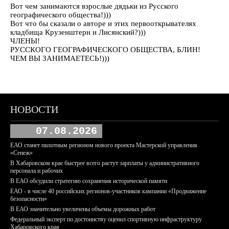
Вот чем занимаются взрослые дядьки из Русского
географического общества!)))
Вот что бы сказали о авторе и этих первооткрывателях
кладбища Крузенштерн и Лисянский?)))
ЧЛЕНЫ!
РУССКОГО ГЕОГРАФИЧЕСКОГО ОБЩЕСТВА, БЛИН!
ЧЕМ ВЫ ЗАНИМАЕТЕСЬ!)))
НОВОСТИ
07.08.2026
ЕАО станет пилотным регионом нового проекта Мастерской управления
«Сенеж»
В Хабаровском крае быстрее всего растут зарплаты у административного
персонала и рабочих
В ЕАО обсудили стратегию сохранения исторической памяти
ЕАО - в числе 40 российских регионов-участников кампании «Продвижение
безопасности»
В ЕАО значительно увеличены объемы дорожных работ
Федеральный эксперт по достоинству оценил спортивную инфраструктуру
Хабаровского края