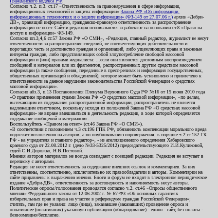
Гражданского кодекса РФ
.
Согласно ч.2. п.3. ст.17 «Ответственность за правонарушения в сфере информации,
информационных технологий и защиты информации»
Закона РФ «Об информации,
информационных технологиях и о защите информации» (ФЗ-149 от 27.07.06 г.)
архив «Дебри-
ДВ», хранящий информацию, гражданско-правовую ответственность за распространение
информации не несет. Сайт и редакция основываются и работают на основании ст.8 «Право на
доступ к информации» ФЗ-149.
Согласно пп.3,4,6 ст.57 Закона РФ «О СМИ», «Редакция, главный редактор, журналист не несут
ответственности за распространение сведений, не соответствующих действительности и
порочащих честь и достоинство граждан и организаций, либо ущемляющих права и законные
интересы граждан, либо представляющих собой злоупотребление свободой массовой
информации и (или) правами журналиста: ...если они являются дословным воспроизведением
сообщений и материалов или их фрагментов, распространенных другим средством массовой
информации (а также сообщения, переданные в пресс-релизах и информация государственных,
общественных организаций и объединений), которое может быть установлено и привлечено к
ответственности за данное нарушение законодательства Российской Федерации о средствах
массовой информации».
Согласно абз.3, п.13 Постановления Пленума Верховного Суда РФ №16 от 15 июня 2010 года
«О практике применения судами Закона РФ «О средствах массовой информации», «по делам,
вытекающим из содержания распространенной информации, распространитель не является
надлежащим ответчиком, поскольку исходя из положений Закона РФ «О средствах массовой
информации» не вправе вмешиваться в деятельность редакции, в ходе которой определяется
содержание сообщений и материалов».
Воспользуйтесь «Правом на ответ» (ст.46 Закона РФ «О СМИ»).
«В соответствии с положением ч.3 ст.196 ГПК РФ, обязанность компенсации морального вреда
подлежит возложению на авторов, а по опубликованию опровержения, в порядке ч.2 ст.152 ГК
РФ - на учредителя и главного редактор», - из апелляционного определения Хабаровского
краевого суда от 22.08.2012 г. (дело №33-5325/2012) председательствующего И.И.Куликовой,
судей С.И.Дорожко, Н.В.Пестовой.
Мнения авторов материалов не всегда совпадают с позицией редакции. Редакция не вступает в
переписку с авторами.
Редакция не несет ответственность за содержание внешних ссылок и комментариев. За них
ответственны, соответственно, исключительно их правообладатели и авторы. Комментарии на
сайте приравнены к выражению мнения. Блоги и форум не входят в электронное периодическое
издание «Дебри-ДВ», ответственность за достоверность и наполняемость несут авторы.
Политические опросы/голосования проводятся согласно ч.2. ст.46 «Опросы общественного
мнения» Федерального закона от 12.06.2002 г. № 67-ФЗ «Об основных гарантиях
избирательных прав и права на участие в референдуме граждан Российской Федерации»;
считать, там где не указано: лицо (лица), заказавшее (заказавших) проведение опроса и
оплатившее (оплативших) указанную публикацию (обнародование) - едино - сайт, без оплаты -
безвозмездно/бесплатно.