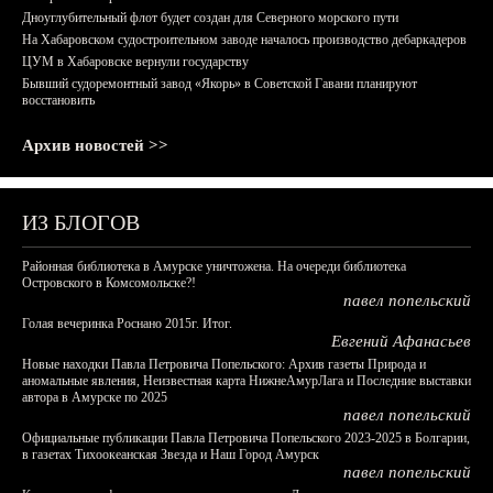
Дноуглубительный флот будет создан для Северного морского пути
На Хабаровском судостроительном заводе началось производство дебаркадеров
ЦУМ в Хабаровске вернули государству
Бывший судоремонтный завод «Якорь» в Советской Гавани планируют
восстановить
Архив новостей >>
ИЗ БЛОГОВ
Районная библиотека в Амурске уничтожена. На очереди библиотека
Островского в Комсомольске?!
павел попельский
Голая вечеринка Роснано 2015г. Итог.
Евгений Афанасьев
Новые находки Павла Петровича Попельского: Архив газеты Природа и
аномальные явления, Неизвестная карта НижнеАмурЛага и Последние выставки
автора в Амурске по 2025
павел попельский
Официальные публикации Павла Петровича Попельского 2023-2025 в Болгарии,
в газетах Тихоокеанская Звезда и Наш Город Амурск
павел попельский