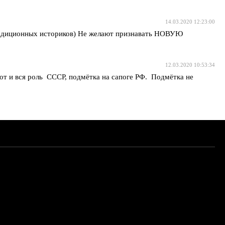
14.03.2020 12:23:00
традиционных историков) Не желают признавать НОВУЮ
12.03.2020 10:53:34
вот и вся роль СССР, подмётка на сапоге РФ. Подмётка не