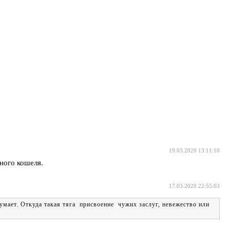
19.03.2020 13:11:10
ного кошеля.
17.03.2020 22:55:03
умает. Откуда такая тяга присвоение чужих заслуг, невежество или