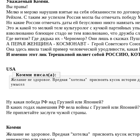
Уважаемый Комми.
Вы правы!
Мелко и мерзко нарушив взятые на себя обязанности по догов
Рейхом. С таким же успехом Россия могла бы отмечать победу 
Но какие России отмечать даты ей безусловно никто навязать не
Это ж какой то мелкий теле культуролог с кучкой партийных уп
взволнованно блеющее стадо не тем взволновано, что дружба с
Где витязи? Где дядька их - Черномор? Они лишь в сказках Пушк
А ПЕРАЯ ЖЕНЩИНА - КОСМОНАВТ - Герой Советского Союза
Она здесь явила такой пример человеческой уродливости, какая 
И именно этот лик Терешковой являет собой РОССИЮ
USA
Комми
Желание не здоровое. Вредная "хотелка" присвоить кусок истории д
умысел
Ну какая победа РФ над Грузией или Японией?
В каких годах нынешняя РФ вела войны с Грузией или Японией?
Не приплетайте заслуги чужой страны.
Комми
Желание не здоровое. Вредная "хотелка" присвоить кусок истор
невежество или умысел