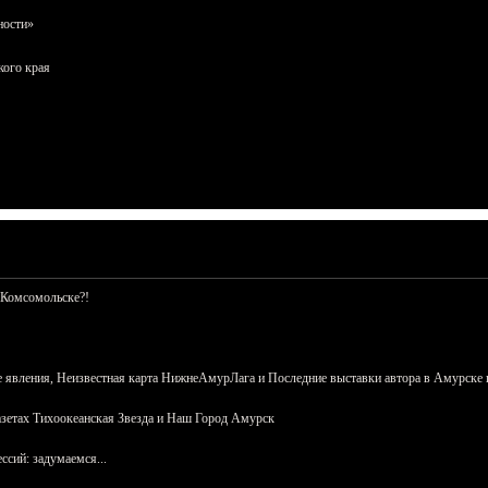
ности»
кого края
 Комсомольске?!
 явления, Неизвестная карта НижнеАмурЛага и Последние выставки автора в Амурске 
азетах Тихоокеанская Звезда и Наш Город Амурск
сий: задумаемся...