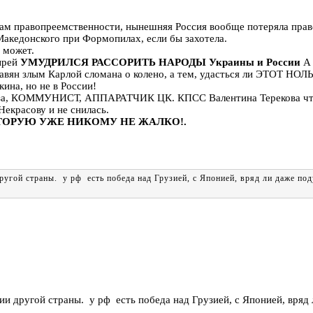
орам правопреемственности, нынешняя Россия вообще потеряла пра
Македонского при Формопилах, если бы захотела.
 может.
ырей
УМУДРИЛСЯ РАССОРИТЬ НАРОДЫ Украины и России
А 
лавян злым Карлой сломана о колено, а тем, удасться ли ЭТОТ НО
ина, но не в России!
, КОММУНИСТ, АППАРАТЧИК ЦК. КПСС Валентина Терекова что
Некрасову и не снилась.
, КОТОРУЮ УЖЕ НИКОМУ НЕ ЖАЛКО!.
ругой страны. у рф есть победа над Грузией, с Японией, вряд ли даже под
ии другой страны. у рф есть победа над Грузией, с Японией, вряд 