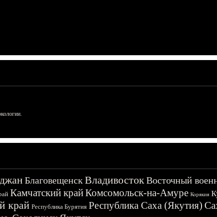
ркологии.
джан
Владивосток
Благовещенск
Восточный воен
Камчатский край
Комсомольск-на-Амуре
К
рай
Корякия
й край
Республика Саха (Якутия)
Са
Республика Бурятия