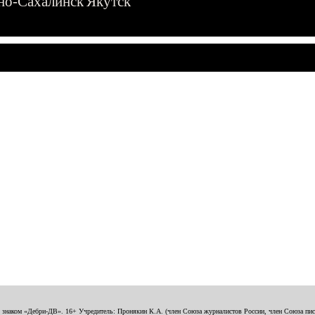
о-Сахалинск
Якутск
о знаком «Дебри-ДВ». 16+ Учредитель: Пронякин К.А. (член Союза журналистов России, член Союза писа