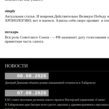
simply
Актуальная статья. И вовремя.Действительно Великую Победу 
ХРОНОЛОГИЮ, вот и маемся. Азиаты себя скоро проявят в оче
пескарь
Вся роль Советского Союза - -- РФ назначает дату голосования
приметная часть сапога.
НОВОСТИ
08.08.2026
Дмитрий Демешин объявил режим повышенной готовности в Хабаровске
07.08.2026
ЕАО станет пилотным регионом нового проекта Мастерской управления «Сенеж»
В Хабаровском крае быстрее всего растут зарплаты у административного персонала 