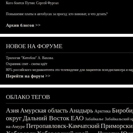
Кого боится Путин: Сергей Фургал
Повышение платы в автобусах за проезд: кто виноват, и что делать?
Архив блогов >>
НОВОЕ НА ФОРУМЕ
Трилогия "Китобои" А. Вахова.
Охранник спит - смена идёт
80% российского медиаконтента это телевидение для пациентов психдиспансера и на
Перейти на форум >>
ОБЛАКО ТЕГОВ
Бироби
Азия
Амурская область
Анадырь
Арктика
округ
Дальний Восток
ЕАО
Забайкалье
Забайкальский к
Приморски
Петропавловск-Камчатский
на-Амуре