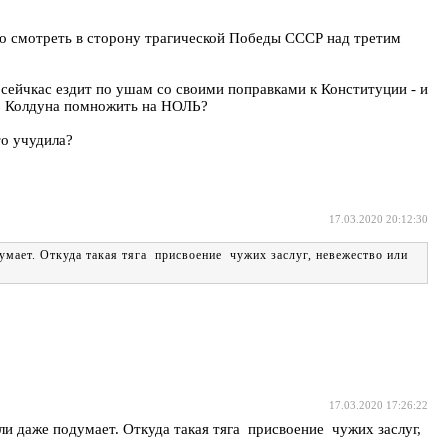
во смотреть в сторону трагической Победы СССР над третим
сейчкас ездит по ушам со своими поправками к Конституции - и
ЛЬ Колдуна помножить на НОЛЬ?
 учудила?
17.03.2020 20:12:30
умает. Откуда такая тяга присвоение чужих заслуг, невежество или
17.03.2020 17:26:22
ли даже подумает. Откуда такая тяга присвоение чужих заслуг,