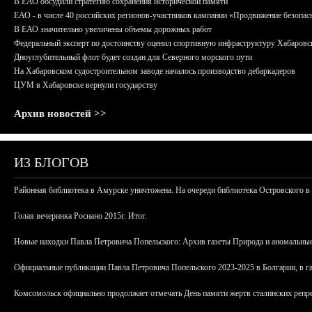
В ЕАО обсудили стратегию сохранения исторической памяти
ЕАО - в числе 40 российских регионов-участников кампании «Продвижение безопас
В ЕАО значительно увеличены объемы дорожных работ
Федеральный эксперт по достоинству оценил спортивную инфраструктуру Хабаровс
Дноуглубительный флот будет создан для Северного морского пути
На Хабаровском судостроительном заводе началось производство дебаркадеров
ЦУМ в Хабаровске вернули государству
Архив новостей >>
ИЗ БЛОГОВ
Районная библиотека в Амурске уничтожена. На очереди библиотека Островского в
Голая вечеринка Роснано 2015г. Итог.
Новые находки Павла Петровича Попельского: Архив газеты Природа и аномальные
Официальные публикации Павла Петровича Попельского 2023-2025 в Болгарии, в г
Комсомольск официально продолжает отмечать День памяти жертв сталинских репрес