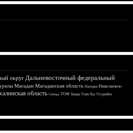
Дальневосточный федеральный
ный округ
Магадан
Магаданская область
урилы
Николаевск-
Находка
халинская область
ТОФ
Тында
Улан-Удэ
Уссурийск
Сибирь