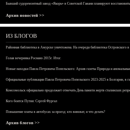
Бывший судоремонтный завод «Якорь» в Советской Гавани планируют восстановить
Архив новостей >>
ИЗ БЛОГОВ
Районная библиотека в Амурске уничтожена. На очереди библиотека Островского в
Голая вечеринка Роснано 2015г. Итог.
Новые находки Павла Петровича Попельского: Архив газеты Природа и аномальные
Официальные публикации Павла Петровича Попельского 2023-2025 в Болгарии, в г
Комсомольск официально продолжает отмечать День памяти жертв сталинских репрес
Кого боится Путин: Сергей Фургал
Повышение платы в автобусах за проезд: кто виноват, и что делать?
Архив блогов >>