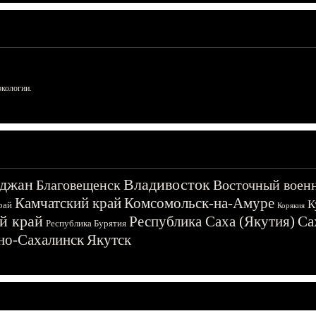
ркологии.
джан
Владивосток
Благовещенск
Восточный воен
Камчатский край
Комсомольск-на-Амуре
К
рай
Корякия
й край
Республика Саха (Якутия)
Са
Республика Бурятия
о-Сахалинск
Якутск