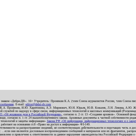
о знаком «Дебри-ДВ». 16+ Учредитель: Пронякин К.А. (член Союза журналистов России, член Союза писа
 сообщение
. E-mail:
editor@debri-dv.com
): К.А. Пронякин, И.Ю. Харитонова, А.Э. Мирмович, Ю.Н. Юрьев, Ю.В. Ковалев, Л.Н. Левина, А.Ю. Ж
 службой по надзору в сфере связи, информационных технологий и массовых коммуникаций (Роскомнадзо
5 «Об архивном деле в Российской Федерации»
, согласно п. 2 ст. 13 «Создание архивов». Основной фон
е, согласно п. 1 ст. 24 вышеобозначенного закона. Архивные документы к частной собственности редакци
ых технологий и защиты информации»
Закона РФ «Об информации, информационных технологиях и о защите
и работают на основании ст.8 «Право на доступ к информации» ФЗ-149.
етственности за распространение сведений, не соответствующих действительности и порочащих честь и д
 ...если они являются дословным воспроизведением сообщений и материалов или их фрагментов, распро
новлено и привлечено к ответственности за данное нарушение законодательства Российской Федерации о