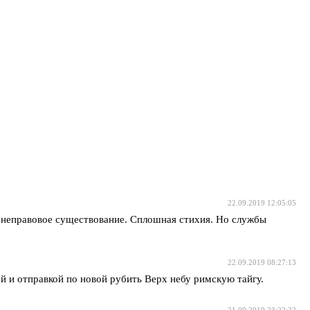
22.09.2019 12:05:05
в неправовое существование. Сплошная стихия. Но службы
22.09.2019 08:27:13
й и отправкой по новой рубить Верх небу римскую тайгу.
21.09.2019 23:22:22