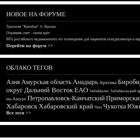
НОВОЕ НА ФОРУМЕ
Трилогия "Китобои" А. Вахова.
Охранник спит - смена идёт
80% российского медиаконтента это телевидение для пациентов психдиспансера и на
Перейти на форум >>
ОБЛАКО ТЕГОВ
Бироби
Азия
Амурская область
Анадырь
Арктика
округ
Дальний Восток
ЕАО
Забайкалье
Забайкальский к
Приморски
Петропавловск-Камчатский
на-Амуре
Хабаровск
Хабаровский край
Чукотка
Южн
Чита
Все теги >>