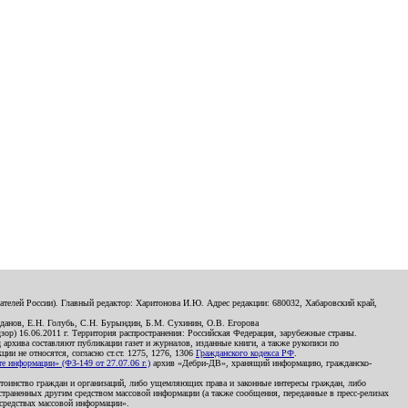
телей России). Главный редактор: Харитонова И.Ю. Адрес редакции: 680032, Хабаровский край,
данов, Е.Н. Голубь, С.Н. Бурындин, Б.М. Сухинин, О.В. Егорова
р) 16.06.2011 г. Территория распространения: Российская Федерация, зарубежные страны.
д архива составляют публикации газет и журналов, изданные книги, а также рукописи по
и не относятся, согласно ст.ст. 1275, 1276, 1306
Гражданского кодекса РФ
.
 информации» (ФЗ-149 от 27.07.06 г.)
архив «Дебри-ДВ», хранящий информацию, гражданско-
остоинство граждан и организаций, либо ущемляющих права и законные интересы граждан, либо
страненных другим средством массовой информации (а также сообщения, переданные в пресс-релизах
 средствах массовой информации».