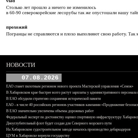
vlad
Столько лет прошло а ничего не изменилось
в 60-90 северокорейские лесорубы так же опустошали нашу тайг
прохожий
Погранцы не справляются и плохо выполняют свою работу. Так 
НОВОСТИ
07.08.2026
ЕАО станет пилотным регионом нового проекта Мастерской управления «Сенеж»
В Хабаровском крае быстрее всего растут зарплаты у административного персонала 
В ЕАО обсудили стратегию сохранения исторической памяти
ЕАО - в числе 40 российских регионов-участников кампании «Продвижение безопас
В ЕАО значительно увеличены объемы дорожных работ
Федеральный эксперт по достоинству оценил спортивную инфраструктуру Хабаровс
Дноуглубительный флот будет создан для Северного морского пути
На Хабаровском судостроительном заводе началось производство дебаркадеров
ЦУМ в Хабаровске вернули государству