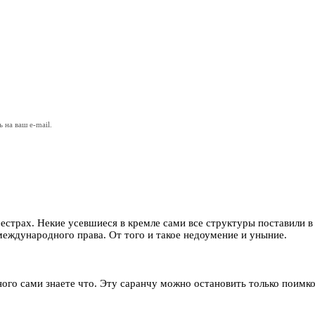
на ваш e-mail.
еестрах. Некие усевшиеся в кремле сами все структуры поставили 
международного права. От того и такое недоумение и уныние.
ого сами знаете что. Эту саранчу можно остановить только поимко