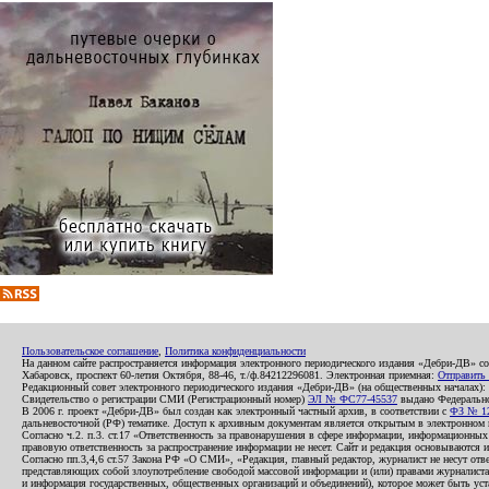
Пользовательское соглашение
,
Политика конфиденциальности
На данном сайте распространяется информация электронного периодического издания «Дебри-ДВ» с
Хабаровск, проспект 60-летия Октября, 88-46, т./ф.84212296081. Электронная приемная:
Отправить
Редакционный совет электронного периодического издания «Дебри-ДВ» (на общественных началах
Свидетельство о регистрации СМИ (Регистрационный номер)
ЭЛ № ФС77-45537
выдано Федеральной
В 2006 г. проект «Дебри-ДВ» был создан как электронный частный архив, в соответствии с
ФЗ № 12
дальневосточной (РФ) тематике. Доступ к архивным документам является открытым в электронном вид
Согласно ч.2. п.3. ст.17 «Ответственность за правонарушения в сфере информации, информационн
правовую ответственность за распространение информации не несет. Сайт и редакция основываются 
Согласно пп.3,4,6 ст.57 Закона РФ «О СМИ», «Редакция, главный редактор, журналист не несут отв
представляющих собой злоупотребление свободой массовой информации и (или) правами журналиста:
и информация государственных, общественных организаций и объединений), которое может быть уста