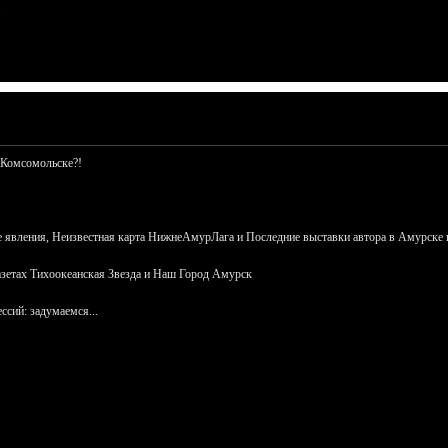
 Комсомольске?!
 явления, Неизвестная карта НижнеАмурЛага и Последние выставки автора в Амурске 
азетах Тихоокеанская Звезда и Наш Город Амурск
сий: задумаемся...