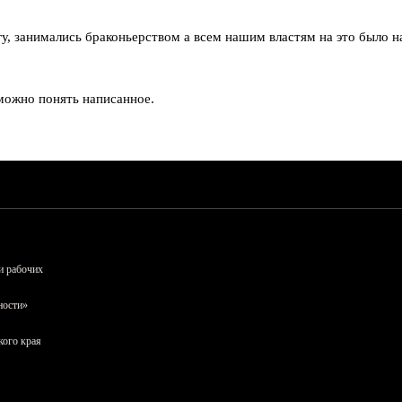
у, занимались браконьерством а всем нашим властям на это было н
можно понять написанное.
и рабочих
ности»
кого края