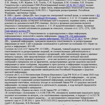
Л.Н. Левина, А.Ю. Жданов, Е.Н. Голубь, С.Н. Бурындин, Б.М. Сухинин, О.В. Егорова
Свидетельство о регистрации СМИ (Регистрационный номер)
ЭЛ № ФС77-45537
выдано
Федеральной службой по надзору в сфере связи, информационных технологий и массовых
коммуникаций (Роскомнадзор) 16.06.2011 г. Территория распространения: Российская
Федерация, зарубежные страны.
В 2006 г. проект «Дебри-ДВ» был создан как электронный частный архив, в соответствии с
ФЗ
№ 125 «Об архивном деле в Российской Федерации»
, согласно п. 2 ст. 13 «Создание архивов».
Основной фонд архива составляют публикации газет и журналов, изданные книги, а также
рукописи по дальневосточной (РФ) тематике. Доступ к архивным документам является
открытым в электронном виде, согласно п. 1 ст. 24 вышеобозначенного закона. Архивные
документы к частной собственности редакции не относятся, согласно ст.ст. 1275, 1276, 1306
Гражданского кодекса РФ
.
Согласно ч.2. п.3. ст.17 «Ответственность за правонарушения в сфере информации,
информационных технологий и защиты информации»
Закона РФ «Об информации,
информационных технологиях и о защите информации» (ФЗ-149 от 27.07.06 г.)
архив «Дебри-
ДВ», хранящий информацию, гражданско-правовую ответственность за распространение
информации не несет. Сайт и редакция основываются и работают на основании ст.8 «Право на
доступ к информации» ФЗ-149.
Согласно пп.3,4,6 ст.57 Закона РФ «О СМИ», «Редакция, главный редактор, журналист не несут
ответственности за распространение сведений, не соответствующих действительности и
порочащих честь и достоинство граждан и организаций, либо ущемляющих права и законные
интересы граждан, либо представляющих собой злоупотребление свободой массовой
информации и (или) правами журналиста: ...если они являются дословным воспроизведением
сообщений и материалов или их фрагментов, распространенных другим средством массовой
информации (а также сообщения, переданные в пресс-релизах и информация государственных,
общественных организаций и объединений), которое может быть установлено и привлечено к
ответственности за данное нарушение законодательства Российской Федерации о средствах
массовой информации».
Согласно абз.3, п.13 Постановления Пленума Верховного Суда РФ №16 от 15 июня 2010 года
«О практике применения судами Закона РФ «О средствах массовой информации», «по делам,
вытекающим из содержания распространенной информации, распространитель не является
надлежащим ответчиком, поскольку исходя из положений Закона РФ «О средствах массовой
информации» не вправе вмешиваться в деятельность редакции, в ходе которой определяется
содержание сообщений и материалов».
Воспользуйтесь «Правом на ответ» (ст.46 Закона РФ «О СМИ»).
«В соответствии с положением ч.3 ст.196 ГПК РФ, обязанность компенсации морального вреда
подлежит возложению на авторов, а по опубликованию опровержения, в порядке ч.2 ст.152 ГК
РФ - на учредителя и главного редактор», - из апелляционного определения Хабаровского
краевого суда от 22.08.2012 г. (дело №33-5325/2012) председательствующего И.И.Куликовой,
судей С.И.Дорожко, Н.В.Пестовой.