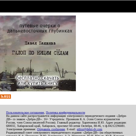
Пользовательское соглашение
,
Политика конфиденциальности
На данном сайте распространяется информация электронного периодического издания «Дебри-
ДВ» со знаком «Дебри-ДВ». 16+ Учредитель: Пронякин К.А. (член Союза журналистов
России, член Союза писателей России). Главный редактор: Харитонова И.Ю. Адрес редакции:
680032, Хабаровский край, Хабаровск, проспект 60-летия Октября, 88-46, т./ф.84212296081.
Электронная приемная:
Отправить сообщение
. E-mail:
editor@debri-dv.com
Редакционный совет электронного периодического издания «Дебри-ДВ» (на общественных
началах): К.А. Пронякин, И.Ю. Харитонова, А.Э. Мирмович, Ю.Н. Юрьев, Ю.В. Ковалев,