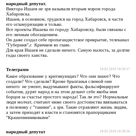
народный депутат
,
Виктора Ишаев не зря называли вторым мэром города
Хабаровска.
Ишаев, в основном, трудился на город Хабаровск, в части
его огламуризации и только.
Все проекты Ишаева по городу Хабаровску, были связаны с
его личным обогащением.
Он даже создал себе пропагандистское прикрытие, телеканал
"Губерния",с Крючком во главе.
Для края Ишаев не сделали ничего. Самую малость, за долгие
годы своего ханства.
Телеграмм
18.02.2019 10:59:17
Какое образование у критикующих? Что они знают? Что
создали? Что сделали? Кроме брызганья слюной они
ничего не умеют, выдумывают факты, фальсифицируют
события, дурят народ и на этом делают себе якобы имя
борцов за счастье простого народа! Так ли это? Нормальные
люди молчат, считают ниже своего достоинства ввязываться
в полемику с "такими", а зря. Такие отравляют жизнь людям,
а затем приходят к власти и становятся прапорщиками
"Крашенинниковыми"
народный депутат
18.02.2019 10:39:56