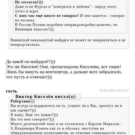
Не согласен!)))
Даже если Фургал и "поигрался в любовь" - народ этого
хотел и ждал.
С ним так ещё никто не говорил!
И мне кажется - говорил
по чесноку.
В России Путина подобное неправдоподобно,конечно, но
Ванинцам повезло!))).
Ванинский навальнутый майдаун не может не покривляться и не
поюродствовать.
Да какой он майдаун!?)))
Это же Киселев! Они, пропагандоны Киселевы, все такие!
Лишь бы кинуть на вентилятор, а дальше кого забрызгало,
тот пусть и отвечает)))
гость
16.02.2019 16:03:37
Виктор Киселёв
Робертино
)))
Вы всегда оглядываетесь на то, узнают ли о Вас, прочтут ли и
как оценят?)))
Я вижу, Вам это важно?)))
Вы это мне говорите?)))
Много десятилетий тому я не согласился с Карлом Марксом...
А Владимира Ильича как то и обозвал, выступив на
общедевизионном политзанятии, не отменяя гениальности этого