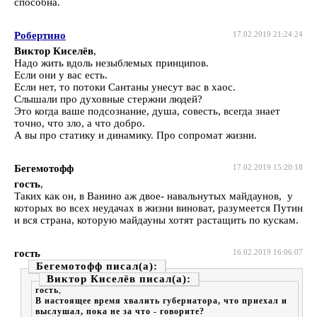
способна.
Робертино
17.02.2019 21:24:24
Виктор Киселёв
,
Надо жить вдоль незыблемых принципов.
Если они у вас есть.
Если нет, то потоки Сантаны унесут вас в хаос.
Слышали про духовные стержни людей?
Это когда ваше подсознание, душа, совесть, всегда знает
точно, что зло, а что добро.
А вы про статику и динамику. Про сопромат жизни.
Бегемотофф
17.02.2019 15:20:18
гость
,
Таких как он, в Ванино аж двое- навальнутых майдаунов, у
которых во всех неудачах в жизни виноват, разумеется Путин
и вся страна, которую майдауны хотят растащить по кускам.
гость
16.02.2019 16:06:07
Бегемотофф
Виктор Киселёв
гость
,
В настоящее время хвалить губернатора, что приехал и
выслушал, пока не за что - говорите?