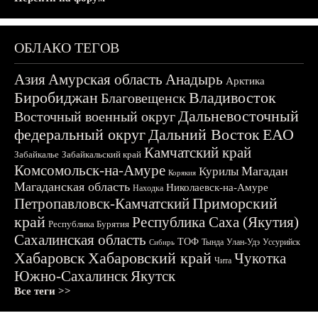
ОБЛАКО ТЕГОВ
Азия
Амурская область
Анадырь
Арктика
Биробиджан
Владивосток
Благовещенск
Дальневосточный
Восточный военный округ
федеральный округ
Дальний Восток
ЕАО
Камчатский край
Забайкалье
Забайкальский край
Комсомольск-на-Амуре
Магадан
Курилы
Корякия
Магаданская область
Николаевск-на-Амуре
Находка
Приморский
Петропавловск-Камчатский
край
Республика Саха (Якутия)
Республика Бурятия
Сахалинская область
ТОФ
Тында
Улан-Удэ
Уссурийск
Сибирь
Хабаровск
Хабаровский край
Чукотка
Чита
Южно-Сахалинск
Якутск
Все теги >>