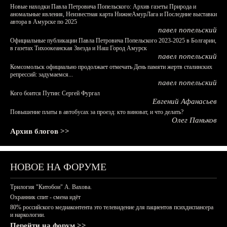
Новые находки Павла Петровича Попельского: Архив газеты Природа и
аномальные явления, Неизвестная карта НижнеАмурЛага и Последние выставки
автора в Амурске по 2025
павел попельский
Официальные публикации Павла Петровича Попельского 2023-2025 в Болгарии,
в газетах Тихоокеанская Звезда и Наш Город Амурск
павел попельский
Комсомольск официально продолжает отмечать День памяти жертв сталинских
репрессий: задумаемся...
павел попельский
Кого боится Путин: Сергей Фургал
Евгений Афанасьев
Повышение платы в автобусах за проезд: кто виноват, и что делать?
Олег Паньков
Архив блогов >>
НОВОЕ НА ФОРУМЕ
Трилогия "Китобои" А. Вахова.
Охранник спит - смена идёт
80% российского медиаконтента это телевидение для пациентов психдиспансера
и наркологии.
Перейти на форум >>