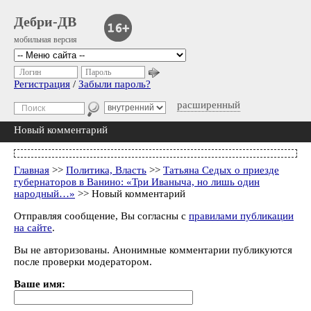
Дебри-ДВ
мобильная версия
Логин
Пароль
Регистрация
/
Забыли пароль?
расширенный
Новый комментарий
Главная
>>
Политика, Власть
>>
Татьяна Седых о приезде
губернаторов в Ванино: «Три Иваныча, но лишь один
народный…»
>> Новый комментарий
Отправляя сообщение, Вы согласны с
правилами публикации
на сайте
.
Вы не авторизованы. Анонимные комментарии публикуются
после проверки модератором.
Ваше имя: