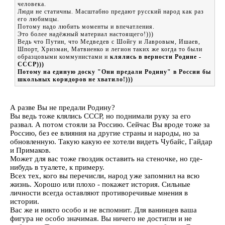
человека.
Люди не статичны. Масштабно предают русский народ как раз
его любимцы.
Потому надо любить моменты и впечатления.
Это более надёжный материал настоящего!)))
Ведь что Путин, что Медведев с Шойгу и Лавровым, Ишаев,
Шпорт, Хризман, Матвиенко и легион таких же когда то были
образцовыми коммунистами и
клялись в верности Родине -
СССР)))
Потому на единую доску "Они предали Родину" в России бы
школьных коридоров не хватило!)))
А разве Вы не предали Родину?
Вы ведь тоже клялись СССР, но поднимали руку за его
развал. А потом стояли за Россию. Сейчас Вы вроде тоже за
Россию, без ее влияния на другие страны и народы, но за
обновленную. Такую какую ее хотели видеть Чубайс, Гайдар
и Примаков.
Может для вас тоже гвоздик оставить на стеночке, но где-
нибудь в туалете, к примеру.
Всех тех, кого вы перечисли, народ уже запомнил на всю
жизнь. Хорошо или плохо - покажет история. Сильные
личности всегда оставляют противоречивые мнения в
истории.
Вас же и никто особо и не вспомнит. Для ванинцев ваша
фигура не особо значимая. Вы ничего не достигли и не