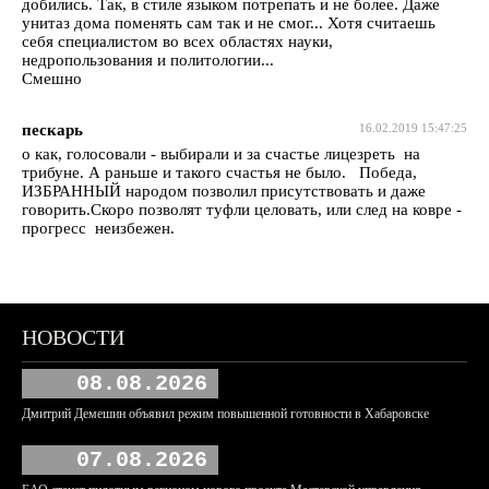
добились. Так, в стиле языком потрепать и не более. Даже
унитаз дома поменять сам так и не смог... Хотя считаешь
себя специалистом во всех областях науки,
недропользования и политологии...
Смешно
пескарь
16.02.2019 15:47:25
о как, голосовали - выбирали и за счастье лицезреть на
трибуне. А раньше и такого счастья не было. Победа,
ИЗБРАННЫЙ народом позволил присутствовать и даже
говорить.Скоро позволят туфли целовать, или след на ковре -
прогресс неизбежен.
НОВОСТИ
08.08.2026
Дмитрий Демешин объявил режим повышенной готовности в Хабаровске
07.08.2026