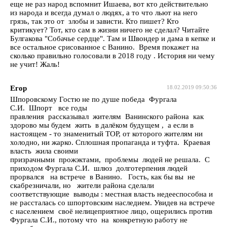
еще не раз народ вспомнит Ишаева, вот кто действительно
из народа и всегда думал о людях, а то что льют на него
грязь, так это от злобы и зависти. Кто пишет? Кто
критикует? Тот, кто сам в жизни ничего не сделал? Читайте
Булгакова "Собачье сердце". Там и Швондер и дама в кепке и
все остальное срисованное с Ванино. Время покажет на
сколько правильно голосовали в 2018 году . История ни чему
не учит! Жаль!
Егор
18.02.2019 09:50:36
Шпоровскому Гостю не по душе победа Фургала
С.И. Шпорт все годы
правления рассказывал жителям Ванинского района как
здорово мы будем жить в далёком будущем , а если в
настоящем - то знаменитый ТОР, от которого жителям ни
холодно, ни жарко. Сплошная пропаганда и туфта. Краевая
власть жила своими
призрачными прожэктами, проблемы людей не решала. С
приходом Фургала С.И. шлюз долготерпения людей
прорвался на встрече в Ванино. Гость, как бы вы не
скабрезничали, но жители района сделали
соответствующие выводы : местная власть недееспособна и
не рассталась со шпортовским наследием. Увидев на встрече
с населением своё нелицеприятное лицо, ощерились против
Фургала С.И., потому что на конкретную работу не