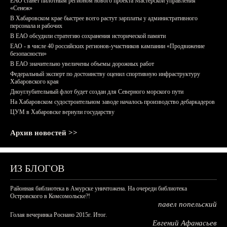
ЕАО станет пилотным регионом нового проекта Мастерской управления
«Сенеж»
В Хабаровском крае быстрее всего растут зарплаты у административного
персонала и рабочих
В ЕАО обсудили стратегию сохранения исторической памяти
ЕАО - в числе 40 российских регионов-участников кампании «Продвижение
безопасности»
В ЕАО значительно увеличены объемы дорожных работ
Федеральный эксперт по достоинству оценил спортивную инфраструктуру
Хабаровского края
Дноуглубительный флот будет создан для Северного морского пути
На Хабаровском судостроительном заводе началось производство дебаркадеров
ЦУМ в Хабаровске вернули государству
Архив новостей >>
ИЗ БЛОГОВ
Районная библиотека в Амурске уничтожена. На очереди библиотека
Островского в Комсомольске?!
павел попельский
Голая вечеринка Роснано 2015г. Итог.
Евгений Афанасьев