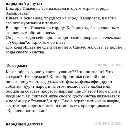
народный депутат
,
Виктора Ишаев не зря называли вторым мэром города
Хабаровска.
Ишаев, в основном, трудился на город Хабаровск, в части
его огламуризации и только.
Все проекты Ишаева по городу Хабаровску, были связаны с
его личным обогащением.
Он даже создал себе пропагандистское прикрытие, телеканал
"Губерния",с Крючком во главе.
Для края Ишаев не сделали ничего. Самую малость, за долгие
годы своего ханства.
Телеграмм
18.02.2019 10:59:17
Какое образование у критикующих? Что они знают? Что
создали? Что сделали? Кроме брызганья слюной они
ничего не умеют, выдумывают факты, фальсифицируют
события, дурят народ и на этом делают себе якобы имя
борцов за счастье простого народа! Так ли это? Нормальные
люди молчат, считают ниже своего достоинства ввязываться
в полемику с "такими", а зря. Такие отравляют жизнь людям,
а затем приходят к власти и становятся прапорщиками
"Крашенинниковыми"
народный депутат
18.02.2019 10:39:56