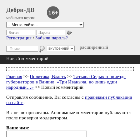
Дебри-ДВ
мобильная версия
Логин
Пароль
Регистрация
/
Забыли пароль?
расширенный
Новый комментарий
Главная
>>
Политика, Власть
>>
Татьяна Седых о приезде
губернаторов в Ванино: «Три Иваныча, но лишь один
народный…»
>> Новый комментарий
Отправляя сообщение, Вы согласны с
правилами публикации
на сайте
.
Вы не авторизованы. Анонимные комментарии публикуются
после проверки модератором.
Ваше имя: