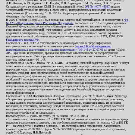
Л.Н. Левина, А.Ю. Жданов, Е.Н. Голубь, С.Н. Бурындин, Б.М. Сухинин, О.В. Егорова
Свидетельство о регистрации СМИ (Регистрационный номер)
ЭЛ № ФС77-45537
выдано
Федеральной службой по надзору в сфере связи, информационных технологий и массовых
коммуникаций (Роскомнадзор) 16.06.2011 г. Территория распространения: Российская
Федерация, зарубежные страны.
В 2006 г. проект «Дебри-ДВ» был создан как электронный частный архив, в соответствии с
ФЗ
№ 125 «Об архивном деле в Российской Федерации»
, согласно п. 2 ст. 13 «Создание архивов».
Основной фонд архива составляют публикации газет и журналов, изданные книги, а также
рукописи по дальневосточной (РФ) тематике. Доступ к архивным документам является
открытым в электронном виде, согласно п. 1 ст. 24 вышеобозначенного закона. Архивные
документы к частной собственности редакции не относятся, согласно ст.ст. 1275, 1276, 1306
Гражданского кодекса РФ
.
Согласно ч.2. п.3. ст.17 «Ответственность за правонарушения в сфере информации,
информационных технологий и защиты информации»
Закона РФ «Об информации,
информационных технологиях и о защите информации» (ФЗ-149 от 27.07.06 г.)
архив «Дебри-
ДВ», хранящий информацию, гражданско-правовую ответственность за распространение
информации не несет. Сайт и редакция основываются и работают на основании ст.8 «Право на
доступ к информации» ФЗ-149.
Согласно пп.3,4,6 ст.57 Закона РФ «О СМИ», «Редакция, главный редактор, журналист не несут
ответственности за распространение сведений, не соответствующих действительности и
порочащих честь и достоинство граждан и организаций, либо ущемляющих права и законные
интересы граждан, либо представляющих собой злоупотребление свободой массовой
информации и (или) правами журналиста: ...если они являются дословным воспроизведением
сообщений и материалов или их фрагментов, распространенных другим средством массовой
информации (а также сообщения, переданные в пресс-релизах и информация государственных,
общественных организаций и объединений), которое может быть установлено и привлечено к
ответственности за данное нарушение законодательства Российской Федерации о средствах
массовой информации».
Согласно абз.3, п.13 Постановления Пленума Верховного Суда РФ №16 от 15 июня 2010 года
«О практике применения судами Закона РФ «О средствах массовой информации», «по делам,
вытекающим из содержания распространенной информации, распространитель не является
надлежащим ответчиком, поскольку исходя из положений Закона РФ «О средствах массовой
информации» не вправе вмешиваться в деятельность редакции, в ходе которой определяется
содержание сообщений и материалов».
Воспользуйтесь «Правом на ответ» (ст.46 Закона РФ «О СМИ»).
«В соответствии с положением ч.3 ст.196 ГПК РФ, обязанность компенсации морального вреда
подлежит возложению на авторов, а по опубликованию опровержения, в порядке ч.2 ст.152 ГК
РФ - на учредителя и главного редактор», - из апелляционного определения Хабаровского
краевого суда от 22.08.2012 г. (дело №33-5325/2012) председательствующего И.И.Куликовой,
судей С.И.Дорожко, Н.В.Пестовой.