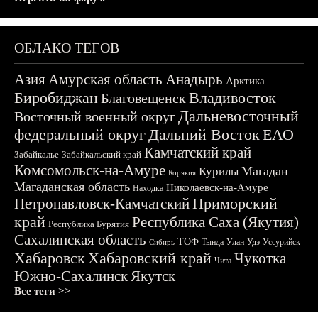
ОБЛАКО ТЕГОВ
Азия
Амурская область
Анадырь
Арктика
Биробиджан
Владивосток
Благовещенск
Дальневосточный
Восточный военный округ
федеральный округ
Дальний Восток
ЕАО
Камчатский край
Забайкалье
Забайкальский край
Комсомольск-на-Амуре
Магадан
Курилы
Корякия
Магаданская область
Николаевск-на-Амуре
Находка
Приморский
Петропавловск-Камчатский
край
Республика Саха (Якутия)
Республика Бурятия
Сахалинская область
ТОФ
Тында
Улан-Удэ
Уссурийск
Сибирь
Хабаровск
Хабаровский край
Чукотка
Чита
Южно-Сахалинск
Якутск
Все теги >>