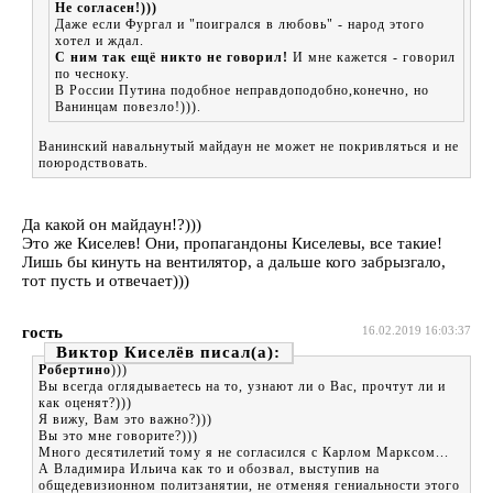
Не согласен!)))
Даже если Фургал и "поигрался в любовь" - народ этого
хотел и ждал.
С ним так ещё никто не говорил!
И мне кажется - говорил
по чесноку.
В России Путина подобное неправдоподобно,конечно, но
Ванинцам повезло!))).
Ванинский навальнутый майдаун не может не покривляться и не
поюродствовать.
Да какой он майдаун!?)))
Это же Киселев! Они, пропагандоны Киселевы, все такие!
Лишь бы кинуть на вентилятор, а дальше кого забрызгало,
тот пусть и отвечает)))
гость
16.02.2019 16:03:37
Виктор Киселёв
Робертино
)))
Вы всегда оглядываетесь на то, узнают ли о Вас, прочтут ли и
как оценят?)))
Я вижу, Вам это важно?)))
Вы это мне говорите?)))
Много десятилетий тому я не согласился с Карлом Марксом...
А Владимира Ильича как то и обозвал, выступив на
общедевизионном политзанятии, не отменяя гениальности этого