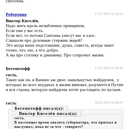
способна.
Робертино
17.02.2019 21:24:24
Виктор Киселёв
,
Надо жить вдоль незыблемых принципов.
Если они у вас есть.
Если нет, то потоки Сантаны унесут вас в хаос.
Слышали про духовные стержни людей?
Это когда ваше подсознание, душа, совесть, всегда знает
точно, что зло, а что добро.
А вы про статику и динамику. Про сопромат жизни.
Бегемотофф
17.02.2019 15:20:18
гость
,
Таких как он, в Ванино аж двое- навальнутых майдаунов, у
которых во всех неудачах в жизни виноват, разумеется Путин
и вся страна, которую майдауны хотят растащить по кускам.
гость
16.02.2019 16:06:07
Бегемотофф
Виктор Киселёв
гость
,
В настоящее время хвалить губернатора, что приехал и
выслушал, пока не за что - говорите?