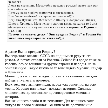
человека.
Люди не статичны. Масштабно предают русский народ как раз
его любимцы.
Потому надо любить моменты и впечатления.
Это более надёжный материал настоящего!)))
Ведь что Путин, что Медведев с Шойгу и Лавровым, Ишаев,
Шпорт, Хризман, Матвиенко и легион таких же когда то были
образцовыми коммунистами и
клялись в верности Родине -
СССР)))
Потому на единую доску "Они предали Родину" в России бы
школьных коридоров не хватило!)))
А разве Вы не предали Родину?
Вы ведь тоже клялись СССР, но поднимали руку за его
развал. А потом стояли за Россию. Сейчас Вы вроде тоже за
Россию, без ее влияния на другие страны и народы, но за
обновленную. Такую какую ее хотели видеть Чубайс, Гайдар
и Примаков.
Может для вас тоже гвоздик оставить на стеночке, но где-
нибудь в туалете, к примеру.
Всех тех, кого вы перечисли, народ уже запомнил на всю
жизнь. Хорошо или плохо - покажет история. Сильные
личности всегда оставляют противоречивые мнения в
истории.
Вас же и никто особо и не вспомнит. Для ванинцев ваша
фигура не особо значимая. Вы ничего не достигли и не