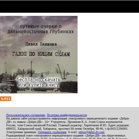
Пользовательское соглашение
,
Политика конфиденциальности
На данном сайте распространяется информация электронного периодического издания «Дебри-
ДВ» со знаком «Дебри-ДВ». 16+ Учредитель: Пронякин К.А. (член Союза журналистов
России, член Союза писателей России). Главный редактор: Харитонова И.Ю. Адрес редакции:
680032, Хабаровский край, Хабаровск, проспект 60-летия Октября, 88-46, т./ф.84212296081.
Электронная приемная:
Отправить сообщение
. E-mail:
editor@debri-dv.com
Редакционный совет электронного периодического издания «Дебри-ДВ» (на общественных
началах): К.А. Пронякин, И.Ю. Харитонова, А.Э. Мирмович, Ю.Н. Юрьев, Ю.В. Ковалев,