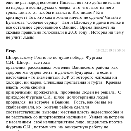
еще не раз народ вспомнит Ишаева, вот кто действительно
из народа и всегда думал о людях, а то что льют на него
грязь, так это от злобы и зависти. Кто пишет? Кто
критикует? Тот, кто сам в жизни ничего не сделал? Читайте
Булгакова "Собачье сердце". Там и Швондер и дама в кепке и
все остальное срисованное с Ванино. Время покажет на
сколько правильно голосовали в 2018 году . История ни чему
не учит! Жаль!
Егор
18.02.2019 09:50:36
Шпоровскому Гостю не по душе победа Фургала
С.И. Шпорт все годы
правления рассказывал жителям Ванинского района как
здорово мы будем жить в далёком будущем , а если в
настоящем - то знаменитый ТОР, от которого жителям ни
холодно, ни жарко. Сплошная пропаганда и туфта. Краевая
власть жила своими
призрачными прожэктами, проблемы людей не решала. С
приходом Фургала С.И. шлюз долготерпения людей
прорвался на встрече в Ванино. Гость, как бы вы не
скабрезничали, но жители района сделали
соответствующие выводы : местная власть недееспособна и
не рассталась со шпортовским наследием. Увидев на встрече
с населением своё нелицеприятное лицо, ощерились против
Фургала С.И., потому что на конкретную работу не