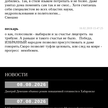
добились. Так, в стиле языком потрепать и не более. Даже
унитаз дома поменять сам так и не смог... Хотя считаешь
себя специалистом во всех областях науки,
недропользования и политологии...
Смешно
пескарь
16.02.2019 15:47:25
о как, голосовали - выбирали и за счастье лицезреть на
трибуне. А раньше и такого счастья не было. Победа,
ИЗБРАННЫЙ народом позволил присутствовать и даже
говорить.Скоро позволят туфли целовать, или след на ковре -
прогресс неизбежен.
НОВОСТИ
08.08.2026
Дмитрий Демешин объявил режим повышенной готовности в Хабаровске
07.08.2026