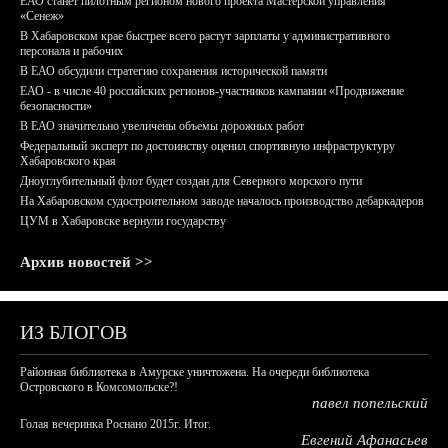
ЕАО станет пилотным регионом нового проекта Мастерской управления
«Сенеж»
В Хабаровском крае быстрее всего растут зарплаты у административного
персонала и рабочих
В ЕАО обсудили стратегию сохранения исторической памяти
ЕАО - в числе 40 российских регионов-участников кампании «Продвижение
безопасности»
В ЕАО значительно увеличены объемы дорожных работ
Федеральный эксперт по достоинству оценил спортивную инфраструктуру
Хабаровского края
Дноуглубительный флот будет создан для Северного морского пути
На Хабаровском судостроительном заводе началось производство дебаркадеров
ЦУМ в Хабаровске вернули государству
Архив новостей >>
ИЗ БЛОГОВ
Районная библиотека в Амурске уничтожена. На очереди библиотека
Островского в Комсомольске?!
павел попельский
Голая вечеринка Роснано 2015г. Итог.
Евгений Афанасьев