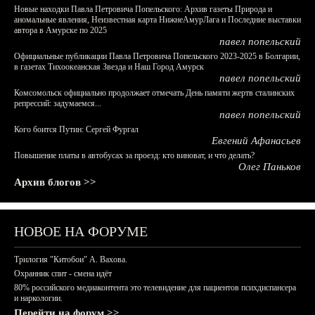
Новые находки Павла Петровича Попельского: Архив газеты Природа и
аномальные явления, Неизвестная карта НижнеАмурЛага и Последние выставки
автора в Амурске по 2025
павел попельский
Официальные публикации Павла Петровича Попельского 2023-2025 в Болгарии,
в газетах Тихоокеанская Звезда и Наш Город Амурск
павел попельский
Комсомольск официально продолжает отмечать День памяти жертв сталинских
репрессий: задумаемся...
павел попельский
Кого боится Путин: Сергей Фургал
Евгений Афанасьев
Повышение платы в автобусах за проезд: кто виноват, и что делать?
Олег Паньков
Архив блогов >>
НОВОЕ НА ФОРУМЕ
Трилогия "Китобои" А. Вахова.
Охранник спит - смена идёт
80% российского медиаконтента это телевидение для пациентов психдиспансера
и наркологии.
Перейти на форум >>