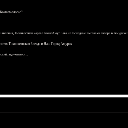
 Комсомольске?!
 явления, Неизвестная карта НижнеАмурЛага и Последние выставки автора в Амурске 
азетах Тихоокеанская Звезда и Наш Город Амурск
сий: задумаемся...