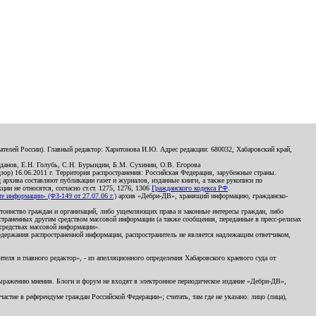
телей России). Главный редактор: Харитонова И.Ю. Адрес редакции: 680032, Хабаровский край,
данов, Е.Н. Голубь, С.Н. Бурындин, Б.М. Сухинин, О.В. Егорова
р) 16.06.2011 г. Территория распространения: Российская Федерация, зарубежные страны.
д архива составляют публикации газет и журналов, изданные книги, а также рукописи по
и не относятся, согласно ст.ст. 1275, 1276, 1306
Гражданского кодекса РФ
.
 информации» (ФЗ-149 от 27.07.06 г.)
архив «Дебри-ДВ», хранящий информацию, гражданско-
остоинство граждан и организаций, либо ущемляющих права и законные интересы граждан, либо
страненных другим средством массовой информации (а также сообщения, переданные в пресс-релизах
 средствах массовой информации».
держания распространенной информации, распространитель не является надлежащим ответчиком,
еля и главного редактор», - из апелляционного определения Хабаровского краевого суда от
 выражению мнения. Блоги и форум не входят в электронное периодическое издание «Дебри-ДВ»,
стие в референдуме граждан Российской Федерации»; считать, там где не указано: лицо (лица),