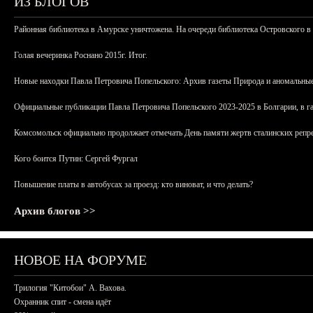
ИЗ БЛОГОВ
Районная библиотека в Амурске уничтожена. На очереди библиотека Островского в
Голая вечеринка Роснано 2015г. Итог.
Новые находки Павла Петровича Попельского: Архив газеты Природа и аномальные
Официальные публикации Павла Петровича Попельского 2023-2025 в Болгарии, в г
Комсомольск официально продолжает отмечать День памяти жертв сталинских репрес
Кого боится Путин: Сергей Фургал
Повышение платы в автобусах за проезд: кто виноват, и что делать?
Архив блогов >>
НОВОЕ НА ФОРУМЕ
Трилогия "Китобои" А. Вахова.
Охранник спит - смена идёт