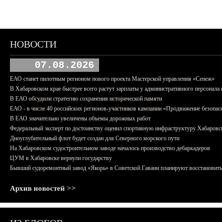
НОВОСТИ
07.08.2026
ЕАО станет пилотным регионом нового проекта Мастерской управления «Сенеж»
В Хабаровском крае быстрее всего растут зарплаты у административного персонала 
В ЕАО обсудили стратегию сохранения исторической памяти
ЕАО - в числе 40 российских регионов-участников кампании «Продвижение безопас
В ЕАО значительно увеличены объемы дорожных работ
Федеральный эксперт по достоинству оценил спортивную инфраструктуру Хабаровс
Дноуглубительный флот будет создан для Северного морского пути
На Хабаровском судостроительном заводе началось производство дебаркадеров
ЦУМ в Хабаровске вернули государству
Бывший судоремонтный завод «Якорь» в Советской Гавани планируют восстановить
Архив новостей >>