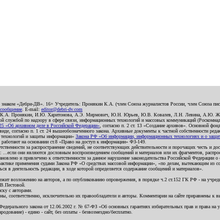
о знаком «Дебри-ДВ». 16+ Учредитель: Пронякин К.А. (член Союза журналистов России, член Союза писа
 сообщение
. E-mail:
editor@debri-dv.com
): К.А. Пронякин, И.Ю. Харитонова, А.Э. Мирмович, Ю.Н. Юрьев, Ю.В. Ковалев, Л.Н. Левина, А.Ю. Ж
 службой по надзору в сфере связи, информационных технологий и массовых коммуникаций (Роскомнадзо
5 «Об архивном деле в Российской Федерации»
, согласно п. 2 ст. 13 «Создание архивов». Основной фон
е, согласно п. 1 ст. 24 вышеобозначенного закона. Архивные документы к частной собственности редакци
ых технологий и защиты информации»
Закона РФ «Об информации, информационных технологиях и о защите
и работают на основании ст.8 «Право на доступ к информации» ФЗ-149.
етственности за распространение сведений, не соответствующих действительности и порочащих честь и д
 ...если они являются дословным воспроизведением сообщений и материалов или их фрагментов, распро
новлено и привлечено к ответственности за данное нарушение законодательства Российской Федерации о
актике применения судами Закона РФ «О средствах массовой информации», «по делам, вытекающим из со
ся в деятельность редакции, в ходе которой определяется содержание сообщений и материалов».
жит возложению на авторов, а по опубликованию опровержения, в порядке ч.2 ст.152 ГК РФ - на учредит
.В.Пестовой.
ску с авторами.
енны, соответственно, исключительно их правообладатели и авторы. Комментарии на сайте приравнены к
дерального закона от 12.06.2002 г. № 67-ФЗ «Об основных гарантиях избирательных прав и права на уча
дование) - едино - сайт, без оплаты - безвозмездно/бесплатно.