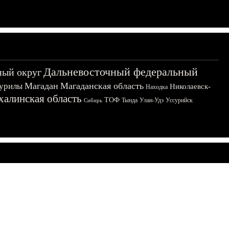
Дальневосточный федеральный
ный округ
Магадан
Магаданская область
урилы
Николаевск-
Находка
халинская область
ТОФ
Тында
Улан-Удэ
Уссурийск
Сибирь