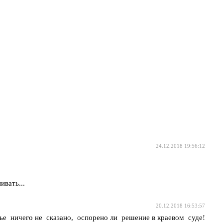
24.12.2018 19:56:12
ивать...
20.12.2018 16:53:57
ье ничего не сказано, оспорено ли решение в краевом суде!