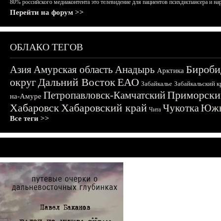
80% российского медиаконтента это телевидение для пациентов психдиспансера и на
Перейти на форум >>
ОБЛАКО ТЕГОВ
Бироби
Азия
Амурская область
Анадырь
Арктика
округ
Дальний Восток
ЕАО
Забайкалье
Забайкальский к
Приморски
Петропавловск-Камчатский
на-Амуре
Хабаровск
Хабаровский край
Чукотка
Южн
Чита
Все теги >>