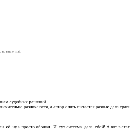
на ваш e-mail.
нием судебных решений.
начительно различаются, а автор опять пытается разные дела сравн
 её ну ь просто обожал. И тут система дала сбой! А вот в стат