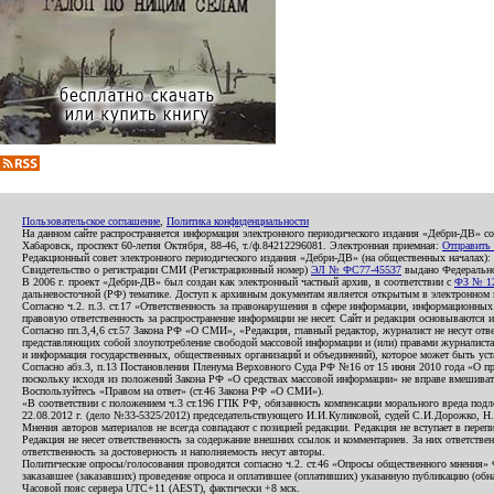
Пользовательское соглашение
,
Политика конфиденциальности
На данном сайте распространяется информация электронного периодического издания «Дебри-ДВ» с
Хабаровск, проспект 60-летия Октября, 88-46, т./ф.84212296081. Электронная приемная:
Отправить
Редакционный совет электронного периодического издания «Дебри-ДВ» (на общественных началах
Свидетельство о регистрации СМИ (Регистрационный номер)
ЭЛ № ФС77-45537
выдано Федеральной
В 2006 г. проект «Дебри-ДВ» был создан как электронный частный архив, в соответствии с
ФЗ № 12
дальневосточной (РФ) тематике. Доступ к архивным документам является открытым в электронном вид
Согласно ч.2. п.3. ст.17 «Ответственность за правонарушения в сфере информации, информационн
правовую ответственность за распространение информации не несет. Сайт и редакция основываются 
Согласно пп.3,4,6 ст.57 Закона РФ «О СМИ», «Редакция, главный редактор, журналист не несут отв
представляющих собой злоупотребление свободой массовой информации и (или) правами журналиста:
и информация государственных, общественных организаций и объединений), которое может быть уста
Согласно абз.3, п.13 Постановления Пленума Верховного Суда РФ №16 от 15 июня 2010 года «О пр
поскольку исходя из положений Закона РФ «О средствах массовой информации» не вправе вмешивать
Воспользуйтесь «Правом на ответ» (ст.46 Закона РФ «О СМИ»).
«В соответствии с положением ч.3 ст.196 ГПК РФ, обязанность компенсации морального вреда подле
22.08.2012 г. (дело №33-5325/2012) председательствующего И.И.Куликовой, судей С.И.Дорожко, Н
Мнения авторов материалов не всегда совпадают с позицией редакции. Редакция не вступает в перепи
Редакция не несет ответственность за содержание внешних ссылок и комментариев. За них ответств
ответственность за достоверность и наполняемость несут авторы.
Политические опросы/голосования проводятся согласно ч.2. ст.46 «Опросы общественного мнения» Фе
заказавшее (заказавших) проведение опроса и оплатившее (оплативших) указанную публикацию (обнаро
Часовой пояс сервера UTC+11 (AEST), фактически +8 мск.