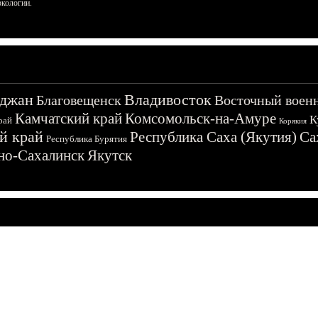
ркологии.
джан
Владивосток
Благовещенск
Восточный воен
Камчатский край
Комсомольск-на-Амуре
К
рай
Корякия
й край
Республика Саха (Якутия)
Са
Республика Бурятия
о-Сахалинск
Якутск