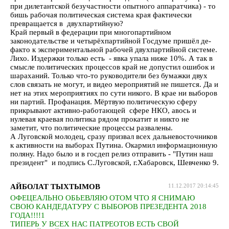
при дилетантской безучастности опытного аппаратчика) - то
бишь рабочая политическая система края фактически
превращается в двухпартийную?
Край первый в федерации при многопартийном
законодательстве и четырёхпартийной Госдуме пришёл де-
факто к экспериментальной рабочей двухпартийной системе.
Лихо. Издержки только есть - явка упала ниже 10%. А так в
смысле политических процессов край не допустил ошибок и
шараханий. Только что-то руководители без бумажки двух
слов связать не могут, и видео мероприятий не пишется. Да и
нет на этих мероприятиях по сути никого. В крае ни выборов
ни партий. Профанация. Мёртвую политическую сферу
прикрывают активно-работающей сфере НКО, авось и
нулевая краевая политика рядом прокатит и никто не
заметит, что политические процессы развалены.
А Луговской молодец, сразу призвал всех дальневосточников
к активности на выборах Путина. Окармил информационную
поляну. Надо было и в госдеп релиз отправить - "Путин наш
президент" и подпись С.Луговской, г.Хабаровск, Шевченко 9.
АЙБОЛАТ ТЫХТЫМОВ
11.12.2017 20:14:45
ОФЕЦЕАЛЬНО ОБЬЕВЛЯЮ ОТОМ ЧТО Я СНИМАЮ
СВОЮ КАНДЕДАТУРУ С ВЫБОРОВ ПРЕЗЕДЕНТА 2018
ГОДА!!!!1
ТИПЕРЬ У ВСЕХ НАС ПАТРЕОТОВ ЕСТЬ СВОЙ