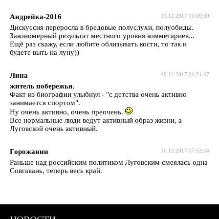
Андрейка-2016
11.12.2017 10:09:59
Дискуссия переросла в бредовые полуслухи, полуобиды.
Закономерный результат местного уровня комметариев...
Ещё раз скажу, если любите облизывать кости, то так и
будете выть на луну))
Лина
10.12.2017 21:21:47
житель побережья
,
Факт из биографии улыбнул - "с детства очень активно
занимается спортом".
Ну очень активно, очень преочень.
Все нормальные люди ведут активный образ жизни, а
Луговской очень активный.
Горожанин
10.12.2017 17:52:24
Раньше над российским политиком Луговским смеялась одна
Совгавань, теперь весь край.