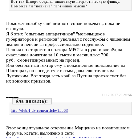
Вот так Шпорт оседлал ишаевскую патриотическую фишку.
Поможет ли "новизна" партийной мысли?
Поможет колобку ещё немного сопли пожевать, пока не
выпнули.
Я б этих "опытных аппаратчиков" "могильщиков
губернаторов и регионов" увольнял с госслужбы с лишением
звания и пенсии за профессионально содеянное.
Пенсия по старости в полтора МРОТа в руки и вперёд на
счастливое дожитие за 10 тысяч в месяц плюс 700
руб. смонетизированных на проезд.
Или бесплатный гектар ему в пожизненное пользование на
Шантарах, по соседству с истым дальневосточником
Луговским. Вот тогда весь край за Путина проголосует без
их вонючих призывов.
_____
11.12.2017 20:36:56
бла
http://debri-dv.com/article/15563
Этот концептуальное откровение Марценко на позапрошлом
форуме, кстати, выложено в сети