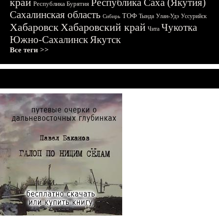
край
Республика Саха (Якутия)
Республика Бурятия
Сахалинская область
ТОФ
Тында
Улан-Удэ
Уссурийск
Сибирь
Хабаровск
Хабаровский край
Чукотка
Чита
Южно-Сахалинск
Якутск
Все теги >>