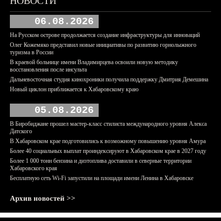
НОВОСТИ
06.08.2026
На Русском острове продолжается создание инфраструктуры для инноваций
Олег Кожемяко представил новые инициативы по развитию горнолыжного
туризма в России
В краевой больнице имени Владимирцева освоили новую методику
восстановления после инсульта
Дальневосточная студия кинохроники получила поддержку Дмитрия Демешина
Новый циклон приближается к Хабаровскому краю
05.08.2026
В Биробиджане прошел мастер-класс стилиста международного уровня Алекса
Датского
В Хабаровском крае подготовились к возможному повышению уровня Амура
Более 40 социальных выплат проиндексируют в Хабаровском крае в 2027 году
Более 1 000 тонн бензина и дизтоплива доставили в северные территории
Хабаровского края
Бесплатную сеть Wi-Fi запустили на площади имени Ленина в Хабаровске
Архив новостей >>