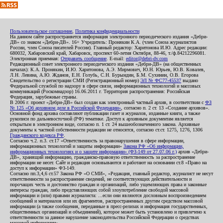
Пользовательское соглашение
,
Политика конфиденциальности
На данном сайте распространяется информация электронного периодического издания «Дебри-
ДВ» со знаком «Дебри-ДВ». 16+ Учредитель: Пронякин К.А. (член Союза журналистов
России, член Союза писателей России). Главный редактор: Харитонова И.Ю. Адрес редакции:
680032, Хабаровский край, Хабаровск, проспект 60-летия Октября, 88-46, т./ф.84212296081.
Электронная приемная:
Отправить сообщение
. E-mail:
editor@debri-dv.com
Редакционный совет электронного периодического издания «Дебри-ДВ» (на общественных
началах): К.А. Пронякин, И.Ю. Харитонова, А.Э. Мирмович, Ю.Н. Юрьев, Ю.В. Ковалев,
Л.Н. Левина, А.Ю. Жданов, Е.Н. Голубь, С.Н. Бурындин, Б.М. Сухинин, О.В. Егорова
Свидетельство о регистрации СМИ (Регистрационный номер)
ЭЛ № ФС77-45537
выдано
Федеральной службой по надзору в сфере связи, информационных технологий и массовых
коммуникаций (Роскомнадзор) 16.06.2011 г. Территория распространения: Российская
Федерация, зарубежные страны.
В 2006 г. проект «Дебри-ДВ» был создан как электронный частный архив, в соответствии с
ФЗ
№ 125 «Об архивном деле в Российской Федерации»
, согласно п. 2 ст. 13 «Создание архивов».
Основной фонд архива составляют публикации газет и журналов, изданные книги, а также
рукописи по дальневосточной (РФ) тематике. Доступ к архивным документам является
открытым в электронном виде, согласно п. 1 ст. 24 вышеобозначенного закона. Архивные
документы к частной собственности редакции не относятся, согласно ст.ст. 1275, 1276, 1306
Гражданского кодекса РФ
.
Согласно ч.2. п.3. ст.17 «Ответственность за правонарушения в сфере информации,
информационных технологий и защиты информации»
Закона РФ «Об информации,
информационных технологиях и о защите информации» (ФЗ-149 от 27.07.06 г.)
архив «Дебри-
ДВ», хранящий информацию, гражданско-правовую ответственность за распространение
информации не несет. Сайт и редакция основываются и работают на основании ст.8 «Право на
доступ к информации» ФЗ-149.
Согласно пп.3,4,6 ст.57 Закона РФ «О СМИ», «Редакция, главный редактор, журналист не несут
ответственности за распространение сведений, не соответствующих действительности и
порочащих честь и достоинство граждан и организаций, либо ущемляющих права и законные
интересы граждан, либо представляющих собой злоупотребление свободой массовой
информации и (или) правами журналиста: ...если они являются дословным воспроизведением
сообщений и материалов или их фрагментов, распространенных другим средством массовой
информации (а также сообщения, переданные в пресс-релизах и информация государственных,
общественных организаций и объединений), которое может быть установлено и привлечено к
ответственности за данное нарушение законодательства Российской Федерации о средствах
массовой информации».