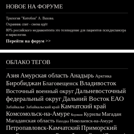
НОВОЕ НА ФОРУМЕ
Трилогия "Китобои" А. Вахова.
Охранник спит - смена идёт
80% российского медиаконтента это телевидение для пациентов психдиспансера
и наркологии.
Перейти на форум >>
ОБЛАКО ТЕГОВ
Азия
Амурская область
Анадырь
Арктика
Биробиджан
Владивосток
Благовещенск
Дальневосточный
Восточный военный округ
федеральный округ
Дальний Восток
ЕАО
Камчатский край
Забайкалье
Забайкальский край
Комсомольск-на-Амуре
Магадан
Курилы
Корякия
Магаданская область
Николаевск-на-Амуре
Находка
Приморский
Петропавловск-Камчатский