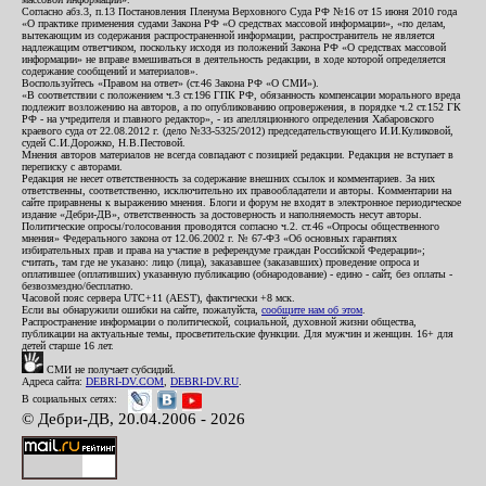
Согласно абз.3, п.13 Постановления Пленума Верховного Суда РФ №16 от 15 июня 2010 года
«О практике применения судами Закона РФ «О средствах массовой информации», «по делам,
вытекающим из содержания распространенной информации, распространитель не является
надлежащим ответчиком, поскольку исходя из положений Закона РФ «О средствах массовой
информации» не вправе вмешиваться в деятельность редакции, в ходе которой определяется
содержание сообщений и материалов».
Воспользуйтесь «Правом на ответ» (ст.46 Закона РФ «О СМИ»).
«В соответствии с положением ч.3 ст.196 ГПК РФ, обязанность компенсации морального вреда
подлежит возложению на авторов, а по опубликованию опровержения, в порядке ч.2 ст.152 ГК
РФ - на учредителя и главного редактор», - из апелляционного определения Хабаровского
краевого суда от 22.08.2012 г. (дело №33-5325/2012) председательствующего И.И.Куликовой,
судей С.И.Дорожко, Н.В.Пестовой.
Мнения авторов материалов не всегда совпадают с позицией редакции. Редакция не вступает в
переписку с авторами.
Редакция не несет ответственность за содержание внешних ссылок и комментариев. За них
ответственны, соответственно, исключительно их правообладатели и авторы. Комментарии на
сайте приравнены к выражению мнения. Блоги и форум не входят в электронное периодическое
издание «Дебри-ДВ», ответственность за достоверность и наполняемость несут авторы.
Политические опросы/голосования проводятся согласно ч.2. ст.46 «Опросы общественного
мнения» Федерального закона от 12.06.2002 г. № 67-ФЗ «Об основных гарантиях
избирательных прав и права на участие в референдуме граждан Российской Федерации»;
считать, там где не указано: лицо (лица), заказавшее (заказавших) проведение опроса и
оплатившее (оплативших) указанную публикацию (обнародование) - едино - сайт, без оплаты -
безвозмездно/бесплатно.
Часовой пояс сервера UTC+11 (AEST), фактически +8 мск.
Если вы обнаружили ошибки на сайте, пожалуйста,
сообщите нам об этом
.
Распространение информации о политической, социальной, духовной жизни общества,
публикации на актуальные темы, просветительские функции. Для мужчин и женщин. 16+ для
детей старше 16 лет.
СМИ не получает субсидий.
Адреса сайта:
DEBRI-DV.COM
,
DEBRI-DV.RU
.
В социальных сетях:
© Дебри-ДВ, 20.04.2006 - 2026