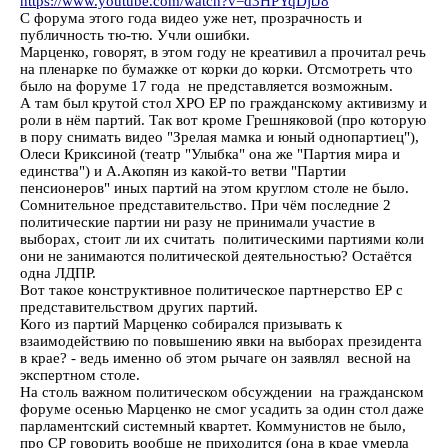
https://www.youtube.com/watch?v=d3HPYqDjtJ8
С форума этого года видео уже нет, прозрачность и
публичность тю-тю. Учли ошибки.
Марценко, говорят, в этом году не креативил а прочитал речь
на пленарке по бумажке от корки до корки. Отсмотреть что
было на форуме 17 года не представляется возможным.
А там был крутой стол ХРО ЕР по гражданскому активизму и
роли в нём партий. Так вот кроме Грешняковой (про которую
в пору снимать видео "Зрелая мамка и юный однопартиец"),
Олеси Криксиной (театр "Улыбка" она же "Партия мира и
единства") и А.Акопян из какой-то ветви "Партии
пенсионеров" иных партий на этом круглом столе не было.
Сомнительное представительство. При чём последние 2
политические партии ни разу не принимали участие в
выборах, стоит ли их считать политическими партиями коли
они не занимаются политической деятельностью? Остаётся
одна ЛДПР.
Вот такое конструктивное политическое партнерство ЕР с
представительством других партий.
Кого из партий Марценко собирался призывать к
взаимодействию по повышению явки на выборах президента
в крае? - ведь именно об этом рычаге он заявлял весной на
экспертном столе.
На столь важном политическом обсуждении на гражданском
форуме осенью Марценко не смог усадить за один стол даже
парламентский системный квартет. Коммунистов не было,
про СР говорить вообще не приходится (она в крае умерла