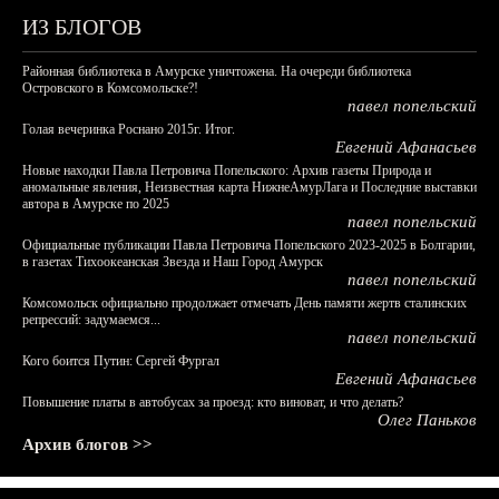
ИЗ БЛОГОВ
Районная библиотека в Амурске уничтожена. На очереди библиотека
Островского в Комсомольске?!
павел попельский
Голая вечеринка Роснано 2015г. Итог.
Евгений Афанасьев
Новые находки Павла Петровича Попельского: Архив газеты Природа и
аномальные явления, Неизвестная карта НижнеАмурЛага и Последние выставки
автора в Амурске по 2025
павел попельский
Официальные публикации Павла Петровича Попельского 2023-2025 в Болгарии,
в газетах Тихоокеанская Звезда и Наш Город Амурск
павел попельский
Комсомольск официально продолжает отмечать День памяти жертв сталинских
репрессий: задумаемся...
павел попельский
Кого боится Путин: Сергей Фургал
Евгений Афанасьев
Повышение платы в автобусах за проезд: кто виноват, и что делать?
Олег Паньков
Архив блогов >>