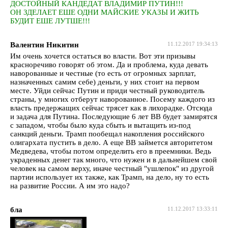
ДОСТОЙНЫЙ КАНДЕДАТ ВЛАДИМИР ПУТИН!!!
ОН ЗДЕЛАЕТ ЕШЕ ОДНИ МАЙСКИЕ УКАЗЫ И ЖИТЬ
БУДИТ ЕШЕ ЛУТШЕ!!!
Валентин Никитин
11.12.2017 19:34:13
Им очень хочется остаться во власти. Вот эти призывы
красноречиво говорят об этом. Да и проблема, куда девать
наворованные и честные (то есть от огромных зарплат,
назначенных самим себе) деньги, у них стоит на первом
месте. Уйди сейчас Путин и приди честный руководитель
страны, у многих отберут наворованное. Посему каждого из
власть предержащих сейчас трясет как в лихорадке. Отсюда
и задача для Путина. Последующие 6 лет ВВ будет замирятся
с западом, чтобы было куда сбыть и вытащить из-под
санкций деньги. Трамп пообещал накопления российского
олигархата пустить в дело. А еще ВВ займется авторитетом
Медведева, чтобы потом определить его в преемники. Ведь
украденных денег так много, что нужен и в дальнейшем свой
человек на самом верху, иначе честный "ушлепок" из другой
партии использует их также, как Трамп, на дело, ну то есть
на развитие России. А им это надо?
бла
11.12.2017 13:33:11