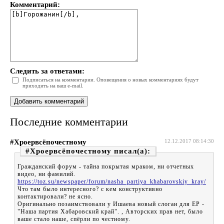
Комментарий:
Следить за ответами:
Подписаться на комментарии. Оповещения о новых комментариях будут
приходить на ваш e-mail.
Последние комментарии
#Хроервсёпочестному
12.12.2017 08:14:30
#Хроервсёпочестному
Гражданский форум - тайна покрытая мраком, ни отчетных
видео, ни фамилий.
https://toz.su/newspaper/forum/nasha_partiya_khabarovskiy_kray/
Что там было интересного? с кем конструктивно
контактировали? не ясно.
Оригинально позаимствовали у Ишаева новый слоган для ЕР -
"Наша партия Хабаровский край". , Авторских прав нет, было
ваше стало наше, спёрли по честному.