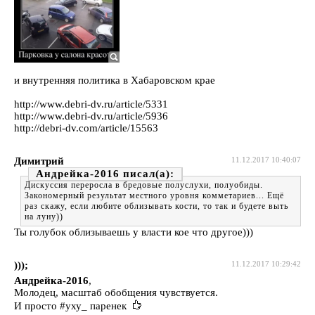
и внутренняя политика в Хабаровском крае
http://www.debri-dv.ru/article/5331
http://www.debri-dv.ru/article/5936
http://debri-dv.com/article/15563
Димитрий
11.12.2017 10:40:07
Андрейка-2016
Дискуссия переросла в бредовые полуслухи, полуобиды.
Закономерный результат местного уровня комметариев... Ещё
раз скажу, если любите облизывать кости, то так и будете выть
на луну))
Ты голубок облизываешь у власти кое что другое)))
)));
11.12.2017 10:29:42
Андрейка-2016
,
Молодец, масштаб обобщения чувствуется.
И просто #уху_ паренек