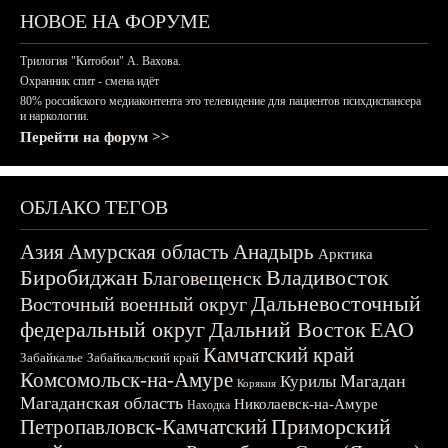
НОВОЕ НА ФОРУМЕ
Трилогия "Китобои" А. Вахова.
Охранник спит - смена идёт
80% российского медиаконтента это телевидение для пациентов психдиспансера
и наркологии.
Перейти на форум >>
ОБЛАКО ТЕГОВ
Азия
Амурская область
Анадырь
Арктика
Биробиджан
Владивосток
Благовещенск
Дальневосточный
Восточный военный округ
федеральный округ
Дальний Восток
ЕАО
Камчатский край
Забайкалье
Забайкальский край
Комсомольск-на-Амуре
Магадан
Курилы
Корякия
Магаданская область
Николаевск-на-Амуре
Находка
Приморский
Петропавловск-Камчатский