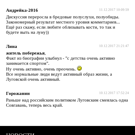
Андрейка-2016
11.12.2017 10:09:59
Дискуссия переросла в бредовые полуслухи, полуобиды.
Закономерный результат местного уровня комметариев...
Ещё раз скажу, если любите облизывать кости, то так и
будете выть на луну))
Лина
10.12.2017 21:21:47
житель побережья
,
Факт из биографии улыбнул - "с детства очень активно
занимается спортом".
Ну очень активно, очень преочень.
Все нормальные люди ведут активный образ жизни, а
Луговской очень активный.
Горожанин
10.12.2017 17:52:24
Раньше над российским политиком Луговским смеялась одна
Совгавань, теперь весь край.