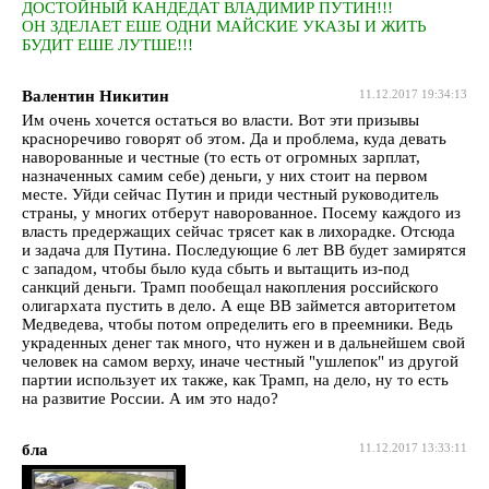
ДОСТОЙНЫЙ КАНДЕДАТ ВЛАДИМИР ПУТИН!!!
ОН ЗДЕЛАЕТ ЕШЕ ОДНИ МАЙСКИЕ УКАЗЫ И ЖИТЬ
БУДИТ ЕШЕ ЛУТШЕ!!!
Валентин Никитин
11.12.2017 19:34:13
Им очень хочется остаться во власти. Вот эти призывы
красноречиво говорят об этом. Да и проблема, куда девать
наворованные и честные (то есть от огромных зарплат,
назначенных самим себе) деньги, у них стоит на первом
месте. Уйди сейчас Путин и приди честный руководитель
страны, у многих отберут наворованное. Посему каждого из
власть предержащих сейчас трясет как в лихорадке. Отсюда
и задача для Путина. Последующие 6 лет ВВ будет замирятся
с западом, чтобы было куда сбыть и вытащить из-под
санкций деньги. Трамп пообещал накопления российского
олигархата пустить в дело. А еще ВВ займется авторитетом
Медведева, чтобы потом определить его в преемники. Ведь
украденных денег так много, что нужен и в дальнейшем свой
человек на самом верху, иначе честный "ушлепок" из другой
партии использует их также, как Трамп, на дело, ну то есть
на развитие России. А им это надо?
бла
11.12.2017 13:33:11