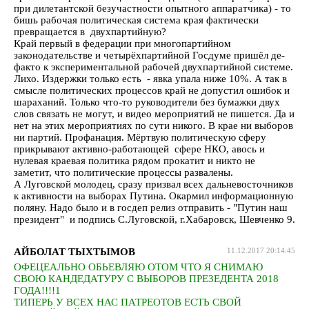
при дилетантской безучастности опытного аппаратчика) - то
бишь рабочая политическая система края фактически
превращается в двухпартийную?
Край первый в федерации при многопартийном
законодательстве и четырёхпартийной Госдуме пришёл де-
факто к экспериментальной рабочей двухпартийной системе.
Лихо. Издержки только есть - явка упала ниже 10%. А так в
смысле политических процессов край не допустил ошибок и
шараханий. Только что-то руководители без бумажки двух
слов связать не могут, и видео мероприятий не пишется. Да и
нет на этих мероприятиях по сути никого. В крае ни выборов
ни партий. Профанация. Мёртвую политическую сферу
прикрывают активно-работающей сфере НКО, авось и
нулевая краевая политика рядом прокатит и никто не
заметит, что политические процессы развалены.
А Луговской молодец, сразу призвал всех дальневосточников
к активности на выборах Путина. Окармил информационную
поляну. Надо было и в госдеп релиз отправить - "Путин наш
президент" и подпись С.Луговской, г.Хабаровск, Шевченко 9.
АЙБОЛАТ ТЫХТЫМОВ
11.12.2017 20:14:45
ОФЕЦЕАЛЬНО ОБЬЕВЛЯЮ ОТОМ ЧТО Я СНИМАЮ
СВОЮ КАНДЕДАТУРУ С ВЫБОРОВ ПРЕЗЕДЕНТА 2018
ГОДА!!!!1
ТИПЕРЬ У ВСЕХ НАС ПАТРЕОТОВ ЕСТЬ СВОЙ