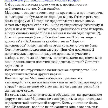
https://www.youtube.com/watch?v=d3HPYqDjtJ8
С форума этого года видео уже нет, прозрачность и
публичность тю-тю. Учли ошибки.
Марценко, говорят, в этом году не креативил а прочитал речь
на пленарке по бумажке от корки до корки. Отсмотреть что
было на форуме 17 года не представляется возможным.
А там был крутой стол ХРО ЕР по гражданскому активизму и
роли в нём партий. Так вот кроме Грешняковой (про которую
в пору снимать видео "Зрелая мамка и юный однопартиец"),
Олеси Криксиной (театр "Улыбка" она же "Партия мира и
единства") и А.Акопян из какой-то ветви "Партии
пенсионеров" иных партий на этом круглом столе не было.
Сомнительное представительство. При чём последние 2
политические партии ни разу не принимали участие в
выборах, стоит ли их считать политическими партиями коли
они не занимаются политической деятельностью? Остаётся
одна ЛДПР.
Вот такое конструктивное политическое партнерство ЕР с
представительством других партий.
Кого из партий Марценко собирался призывать к
взаимодействию по повышению явки на выборах президента
в крае? - ведь именно об этом рычаге он заявлял весной на
экспертном столе.
На столь важном политическом обсуждении на гражданском
форуме осенью Марценко не смог усадить за один стол даже
парламентский системный квартет. Коммунистов не было,
про СР говорить вообще не приходится (она в крае умерла