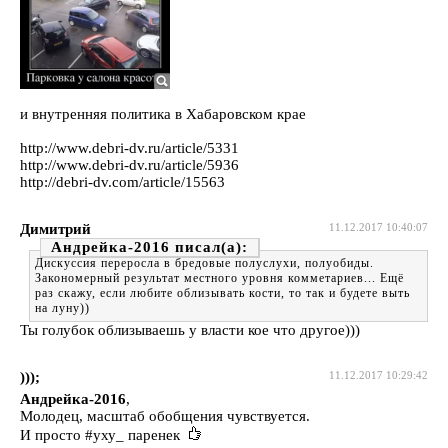
и внутренняя политика в Хабаровском крае
http://www.debri-dv.ru/article/5331
http://www.debri-dv.ru/article/5936
http://debri-dv.com/article/15563
Димитрий
11.12.2017 10:40:07
Андрейка-2016
Дискуссия переросла в бредовые полуслухи, полуобиды.
Закономерный результат местного уровня комметариев... Ещё
раз скажу, если любите облизывать кости, то так и будете выть
на луну))
Ты голубок облизываешь у власти кое что другое)))
)));
11.12.2017 10:29:42
Андрейка-2016
,
Молодец, масштаб обобщения чувствуется.
И просто #уху_ паренек