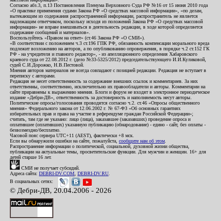
Согласно абз.3, п.13 Постановления Пленума Верховного Суда РФ №16 от 15 июня 2010 года
«О практике применения судами Закона РФ «О средствах массовой информации», «по делам,
вытекающим из содержания распространенной информации, распространитель не является
надлежащим ответчиком, поскольку исходя из положений Закона РФ «О средствах массовой
информации» не вправе вмешиваться в деятельность редакции, в ходе которой определяется
содержание сообщений и материалов».
Воспользуйтесь «Правом на ответ» (ст.46 Закона РФ «О СМИ»).
«В соответствии с положением ч.3 ст.196 ГПК РФ, обязанность компенсации морального вреда
подлежит возложению на авторов, а по опубликованию опровержения, в порядке ч.2 ст.152 ГК
РФ - на учредителя и главного редактор», - из апелляционного определения Хабаровского
краевого суда от 22.08.2012 г. (дело №33-5325/2012) председательствующего И.И.Куликовой,
судей С.И.Дорожко, Н.В.Пестовой.
Мнения авторов материалов не всегда совпадают с позицией редакции. Редакция не вступает в
переписку с авторами.
Редакция не несет ответственность за содержание внешних ссылок и комментариев. За них
ответственны, соответственно, исключительно их правообладатели и авторы. Комментарии на
сайте приравнены к выражению мнения. Блоги и форум не входят в электронное периодическое
издание «Дебри-ДВ», ответственность за достоверность и наполняемость несут авторы.
Политические опросы/голосования проводятся согласно ч.2. ст.46 «Опросы общественного
мнения» Федерального закона от 12.06.2002 г. № 67-ФЗ «Об основных гарантиях
избирательных прав и права на участие в референдуме граждан Российской Федерации»;
считать, там где не указано: лицо (лица), заказавшее (заказавших) проведение опроса и
оплатившее (оплативших) указанную публикацию (обнародование) - едино - сайт, без оплаты -
безвозмездно/бесплатно.
Часовой пояс сервера UTC+11 (AEST), фактически +8 мск.
Если вы обнаружили ошибки на сайте, пожалуйста,
сообщите нам об этом
.
Распространение информации о политической, социальной, духовной жизни общества,
публикации на актуальные темы, просветительские функции. Для мужчин и женщин. 16+ для
детей старше 16 лет.
СМИ не получает субсидий.
Адреса сайта:
DEBRI-DV.COM
,
DEBRI-DV.RU
.
В социальных сетях:
© Дебри-ДВ, 20.04.2006 - 2026