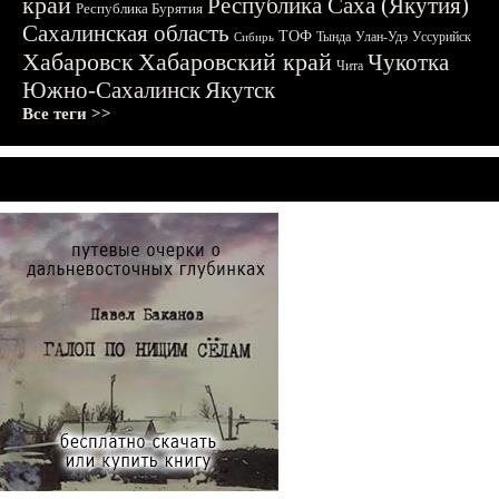
край
Республика Саха (Якутия)
Республика Бурятия
Сахалинская область
ТОФ
Тында
Улан-Удэ
Уссурийск
Сибирь
Хабаровск
Хабаровский край
Чукотка
Чита
Южно-Сахалинск
Якутск
Все теги >>