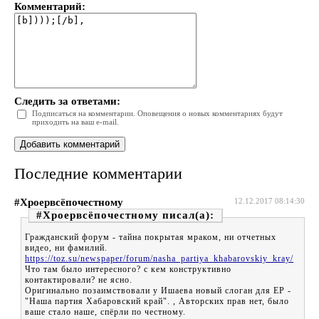
Комментарий:
Следить за ответами:
Подписаться на комментарии. Оповещения о новых комментариях будут
приходить на ваш e-mail.
Последние комментарии
#Хроервсёпочестному
12.12.2017 08:14:30
#Хроервсёпочестному
Гражданский форум - тайна покрытая мраком, ни отчетных
видео, ни фамилий.
https://toz.su/newspaper/forum/nasha_partiya_khabarovskiy_kray/
Что там было интересного? с кем конструктивно
контактировали? не ясно.
Оригинально позаимствовали у Ишаева новый слоган для ЕР -
"Наша партия Хабаровский край". , Авторских прав нет, было
ваше стало наше, спёрли по честному.