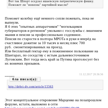
Вот так Шпорт оседлал ишаевскую патриотическую фишку.
Поможет ли "новизна" партийной мысли?
Поможет колобку ещё немного сопли пожевать, пока не
выпнули.
Я б этих "опытных аппаратчиков" "могильщиков
губернаторов и регионов" увольнял с госслужбы с лишением
звания и пенсии за профессионально содеянное.
Пенсия по старости в полтора МРОТа в руки и вперёд на
счастливое дожитие за 10 тысяч в месяц плюс 700
руб. смонетизированных на проезд.
Или бесплатный гектар ему в пожизненное пользование на
Шантарах, по соседству с истым дальневосточником
Луговским. Вот тогда весь край за Путина проголосует без
их вонючих призывов.
_____
11.12.2017 20:36:56
бла
http://debri-dv.com/article/15563
Этот концептуальное откровение Марценко на позапрошлом
форуме, кстати, выложено в сети