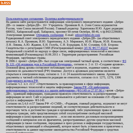
Пользовательское соглашение
,
Политика конфиденциальности
На данном сайте распространяется информация электронного периодического издания «Дебри-
ДВ» со знаком «Дебри-ДВ». 16+ Учредитель: Пронякин К.А. (член Союза журналистов
России, член Союза писателей России). Главный редактор: Харитонова И.Ю. Адрес редакции:
680032, Хабаровский край, Хабаровск, проспект 60-летия Октября, 88-46, т./ф.84212296081.
Электронная приемная:
Отправить сообщение
. E-mail:
editor@debri-dv.com
Редакционный совет электронного периодического издания «Дебри-ДВ» (на общественных
началах): К.А. Пронякин, И.Ю. Харитонова, А.Э. Мирмович, Ю.Н. Юрьев, Ю.В. Ковалев,
Л.Н. Левина, А.Ю. Жданов, Е.Н. Голубь, С.Н. Бурындин, Б.М. Сухинин, О.В. Егорова
Свидетельство о регистрации СМИ (Регистрационный номер)
ЭЛ № ФС77-45537
выдано
Федеральной службой по надзору в сфере связи, информационных технологий и массовых
коммуникаций (Роскомнадзор) 16.06.2011 г. Территория распространения: Российская
Федерация, зарубежные страны.
В 2006 г. проект «Дебри-ДВ» был создан как электронный частный архив, в соответствии с
ФЗ
№ 125 «Об архивном деле в Российской Федерации»
, согласно п. 2 ст. 13 «Создание архивов».
Основной фонд архива составляют публикации газет и журналов, изданные книги, а также
рукописи по дальневосточной (РФ) тематике. Доступ к архивным документам является
открытым в электронном виде, согласно п. 1 ст. 24 вышеобозначенного закона. Архивные
документы к частной собственности редакции не относятся, согласно ст.ст. 1275, 1276, 1306
Гражданского кодекса РФ
.
Согласно ч.2. п.3. ст.17 «Ответственность за правонарушения в сфере информации,
информационных технологий и защиты информации»
Закона РФ «Об информации,
информационных технологиях и о защите информации» (ФЗ-149 от 27.07.06 г.)
архив «Дебри-
ДВ», хранящий информацию, гражданско-правовую ответственность за распространение
информации не несет. Сайт и редакция основываются и работают на основании ст.8 «Право на
доступ к информации» ФЗ-149.
Согласно пп.3,4,6 ст.57 Закона РФ «О СМИ», «Редакция, главный редактор, журналист не несут
ответственности за распространение сведений, не соответствующих действительности и
порочащих честь и достоинство граждан и организаций, либо ущемляющих права и законные
интересы граждан, либо представляющих собой злоупотребление свободой массовой
информации и (или) правами журналиста: ...если они являются дословным воспроизведением
сообщений и материалов или их фрагментов, распространенных другим средством массовой
информации (а также сообщения, переданные в пресс-релизах и информация государственных,
общественных организаций и объединений), которое может быть установлено и привлечено к
ответственности за данное нарушение законодательства Российской Федерации о средствах
массовой информации».