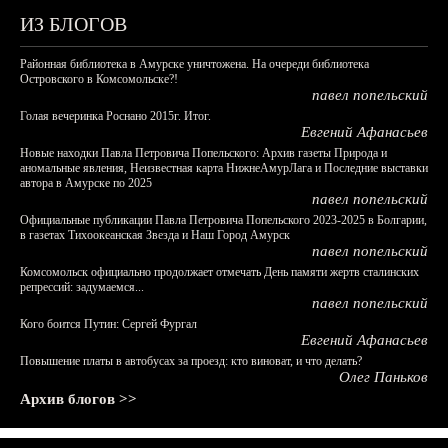
ИЗ БЛОГОВ
Районная библиотека в Амурске уничтожена. На очереди библиотека
Островского в Комсомольске?!
павел попельский
Голая вечеринка Роснано 2015г. Итог.
Евгений Афанасьев
Новые находки Павла Петровича Попельского: Архив газеты Природа и
аномальные явления, Неизвестная карта НижнеАмурЛага и Последние выставки
автора в Амурске по 2025
павел попельский
Официальные публикации Павла Петровича Попельского 2023-2025 в Болгарии,
в газетах Тихоокеанская Звезда и Наш Город Амурск
павел попельский
Комсомольск официально продолжает отмечать День памяти жертв сталинских
репрессий: задумаемся...
павел попельский
Кого боится Путин: Сергей Фургал
Евгений Афанасьев
Повышение платы в автобусах за проезд: кто виноват, и что делать?
Олег Паньков
Архив блогов >>