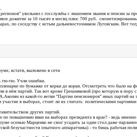
.
 регионов" увольнял с госслужбы с лишением звания и пенсии за п
ивое дожитие за 10 тысяч в месяц плюс 700 руб. смонетизированны
рах, по соседству с истым дальневосточником Луговским. Вот тогд
уме, кстати, выложено в сети
ь тю-тю. Учли ошибки.
на пленарке по бумажке от корки до корки. Отсмотреть что было на
ли в нём партий. Так вот кроме Грешняковой (про которую в пору 
 А.Акопян из какой-то ветви "Партии пенсионеров" иных партий на 
и участие в выборах, стоит ли их считать политическими партиями
тавительством других партий.
 по повышению явки на выборах президента в крае? - ведь именно 
уме осенью Марценко не смог усадить за один стол даже парламен
тской безучастности опытного аппаратчика) - то бишь рабочая пол