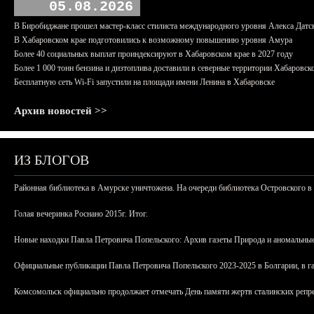
05.08.2026
В Биробиджане прошел мастер-класс стилиста международного уровня Алекса Датс
В Хабаровском крае подготовились к возможному повышению уровня Амура
Более 40 социальных выплат проиндексируют в Хабаровском крае в 2027 году
Более 1 000 тонн бензина и дизтоплива доставили в северные территории Хабаровск
Бесплатную сеть Wi-Fi запустили на площади имени Ленина в Хабаровске
Архив новостей >>
ИЗ БЛОГОВ
Районная библиотека в Амурске уничтожена. На очереди библиотека Островского в
Голая вечеринка Роснано 2015г. Итог.
Новые находки Павла Петровича Попельского: Архив газеты Природа и аномальные
Официальные публикации Павла Петровича Попельского 2023-2025 в Болгарии, в г
Комсомольск официально продолжает отмечать День памяти жертв сталинских репрес