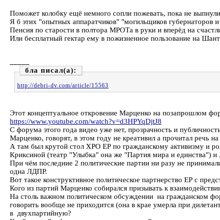
Поможет колобку ещё немного сопли пожевать, пока не выпнули
Я б этих "опытных аппаратчиков" "могильщиков губернаторов и
Пенсия по старости в полтора МРОТа в руки и вперёд на счастл
Или бесплатный гектар ему в пожизненное пользование на Шанта
_____
бла
http://debri-dv.com/article/15563
Этот концептуальное откровение Марценко на позапрошлом фор
https://www.youtube.com/watch?v=d3HPYqDjtJ8
С форума этого года видео уже нет, прозрачность и публичност
Марценко, говорят, в этом году не креативил а прочитал речь 
А там был крутой стол ХРО ЕР по гражданскому активизму и ро
Криксиной (театр "Улыбка" она же "Партия мира и единства") и
При чём последние 2 политические партии ни разу не принимал
одна ЛДПР.
Вот такое конструктивное политическое партнерство ЕР с предс
Кого из партий Марценко собирался призывать к взаимодействию
На столь важном политическом обсуждении на гражданском фор
говорить вообще не приходится (она в крае умерла при дилетан
в двухпартийную?