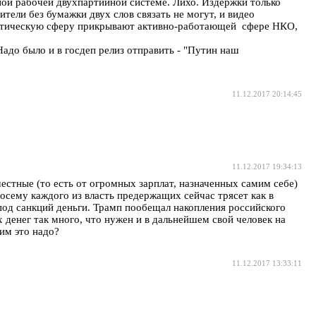
ой рабочей двухпартийной системе. Лихо. Издержки только
тели без бумажки двух слов связать не могут, и видео
олитическую сферу прикрывают активно-работающей сфере НКО,
адо было и в госдеп релиз отправить - "Путин наш
11.12.2017 20:14:45
11.12.2017 19:34:13
честные (то есть от огромных зарплат, назначенных самим себе)
осему каждого из власть предержащих сейчас трясет как в
под санкций деньги. Трамп пообещал накопления российского
 денег так много, что нужен и в дальнейшем свой человек на
 им это надо?
11.12.2017 13:33:11