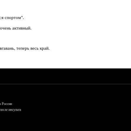
ся спортом".
 очень активный.
авань, теперь весь край.
в России
осле инсульта