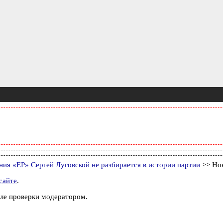
ния «ЕР» Сергей Луговской не разбирается в истории партии
>> Но
сайте
.
ле проверки модератором.