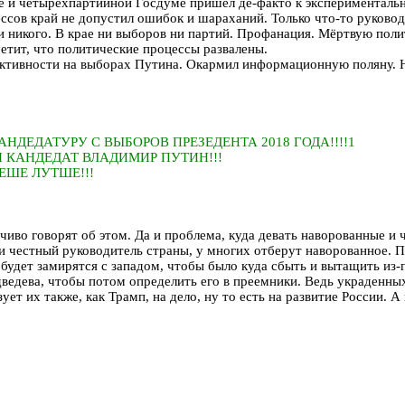
е и четырёхпартийной Госдуме пришёл де-факто к экспериментальн
ссов край не допустил ошибок и шараханий. Только что-то руководи
ути никого. В крае ни выборов ни партий. Профанация. Мёртвую п
аметит, что политические процессы развалены.
 активности на выборах Путина. Окармил информационную поляну. Н
ДЕДАТУРУ С ВЫБОРОВ ПРЕЗЕДЕНТА 2018 ГОДА!!!!1
Й КАНДЕДАТ ВЛАДИМИР ПУТИН!!!
ЕШЕ ЛУТШЕ!!!
чиво говорят об этом. Да и проблема, куда девать наворованные и 
ди честный руководитель страны, у многих отберут наворованное. П
будет замирятся с западом, чтобы было куда сбыть и вытащить из-
ведева, чтобы потом определить его в преемники. Ведь украденных
ет их также, как Трамп, на дело, ну то есть на развитие России. А