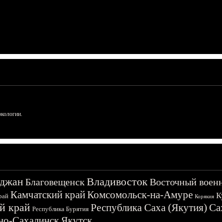
ркологии.
джан
Владивосток
Благовещенск
Восточный воен
Камчатский край
Комсомольск-на-Амуре
К
рай
Корякия
й край
Республика Саха (Якутия)
Са
Республика Бурятия
о-Сахалинск
Якутск