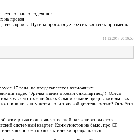
рофессионально содеянное.
х на проезд.
а весь край за Путина проголосует без их вонючих призывов.
11.12.2017 20:36:56
 форуме 17 года не представляется возможным.
снимать видео "Зрелая мамка и юный однопартиец"), Олеси
этом круглом столе не было. Сомнительное представительство.
 коли они не занимаются политической деятельностью? Остаётся
об этом рычаге он заявлял весной на экспертном столе.
тский системный квартет. Коммунистов не было, про СР
итическая система края фактически превращается