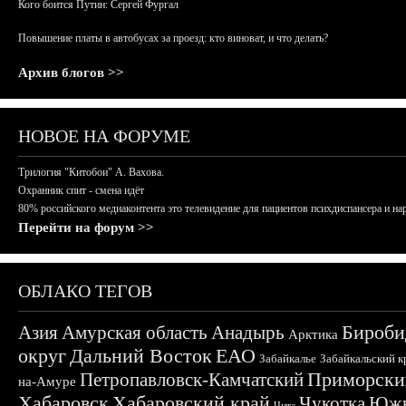
Кого боится Путин: Сергей Фургал
Повышение платы в автобусах за проезд: кто виноват, и что делать?
Архив блогов >>
НОВОЕ НА ФОРУМЕ
Трилогия "Китобои" А. Вахова.
Охранник спит - смена идёт
80% российского медиаконтента это телевидение для пациентов психдиспансера и на
Перейти на форум >>
ОБЛАКО ТЕГОВ
Бироби
Азия
Амурская область
Анадырь
Арктика
округ
Дальний Восток
ЕАО
Забайкалье
Забайкальский к
Приморски
Петропавловск-Камчатский
на-Амуре
Хабаровск
Хабаровский край
Чукотка
Южн