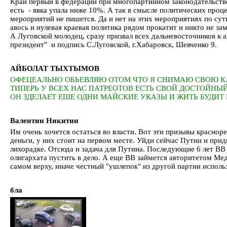
Край первый в федерации при многопартийном законодательств
есть - явка упала ниже 10%. А так в смысле политических проце
мероприятий не пишется. Да и нет на этих мероприятиях по с
авось и нулевая краевая политика рядом прокатит и никто не з
А Луговской молодец, сразу призвал всех дальневосточников к
президент" и подпись С.Луговской, г.Хабаровск, Шевченко 9.
АЙБОЛАТ ТЫХТЫМОВ
ОФЕЦЕАЛЬНО ОБЬЕВЛЯЮ ОТОМ ЧТО Я СНИМАЮ СВОЮ КАН
ТИПЕРЬ У ВСЕХ НАС ПАТРЕОТОВ ЕСТЬ СВОЙ ДОСТОЙНЫ
ОН ЗДЕЛАЕТ ЕШЕ ОДНИ МАЙСКИЕ УКАЗЫ И ЖИТЬ БУДИТ 
Валентин Никитин
Им очень хочется остаться во власти. Вот эти призывы красноре
деньги, у них стоит на первом месте. Уйди сейчас Путин и при
лихорадке. Отсюда и задача для Путина. Последующие 6 лет ВВ 
олигархата пустить в дело. А еще ВВ займется авторитетом Мед
самом верху, иначе честный "ушлепок" из другой партии использу
бла