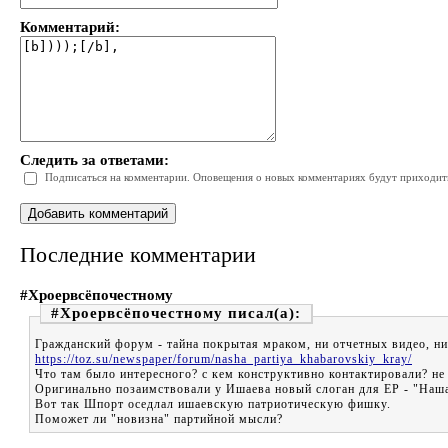
Комментарий:
Следить за ответами:
Подписаться на комментарии. Оповещения о новых комментариях будут приходить 
Последние комментарии
#Хроервсёпочестному
#Хроервсёпочестному
Гражданский форум - тайна покрытая мраком, ни отчетных видео, н
https://toz.su/newspaper/forum/nasha_partiya_khabarovskiy_kray/
Что там было интересного? с кем конструктивно контактировали? не
Оригинально позаимствовали у Ишаева новый слоган для ЕР - "Наша 
Вот так Шпорт оседлал ишаевскую патриотическую фишку.
Поможет ли "новизна" партийной мысли?