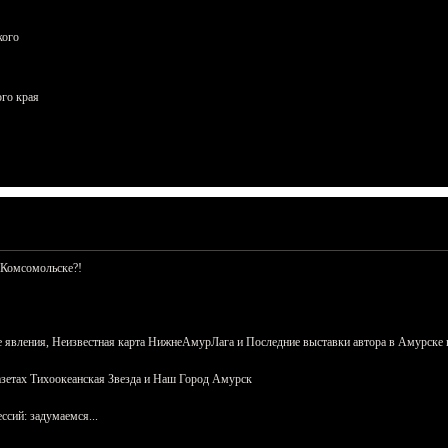
кого
ого края
 Комсомольске?!
 явления, Неизвестная карта НижнеАмурЛага и Последние выставки автора в Амурске 
азетах Тихоокеанская Звезда и Наш Город Амурск
сий: задумаемся...