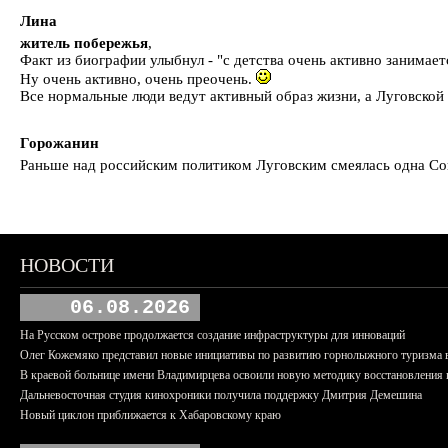
Лина
житель побережья
,
Факт из биографии улыбнул - "с детства очень активно занимает
Ну очень активно, очень преочень.
Все нормальные люди ведут активный образ жизни, а Луговской
Горожанин
Раньше над российским политиком Луговским смеялась одна Совг
НОВОСТИ
06.08.2026
На Русском острове продолжается создание инфраструктуры для инноваций
Олег Кожемяко представил новые инициативы по развитию горнолыжного туризма 
В краевой больнице имени Владимирцева освоили новую методику восстановления п
Дальневосточная студия кинохроники получила поддержку Дмитрия Демешина
Новый циклон приближается к Хабаровскому краю