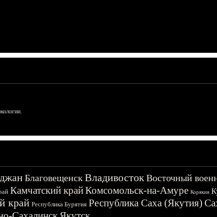
ркологии.
джан
Владивосток
Благовещенск
Восточный воен
Камчатский край
Комсомольск-на-Амуре
К
рай
Корякия
й край
Республика Саха (Якутия)
Са
Республика Бурятия
о-Сахалинск
Якутск