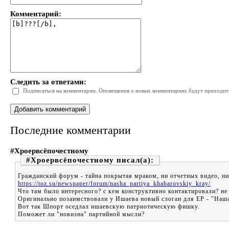
Комментарий:
Следить за ответами:
Подписаться на комментарии. Оповещения о новых комментариях будут приходить 
Последние комментарии
#Хроервсёпочестному
#Хроервсёпочестному
Гражданский форум - тайна покрытая мраком, ни отчетных видео, н
https://toz.su/newspaper/forum/nasha_partiya_khabarovskiy_kray/
Что там было интересного? с кем конструктивно контактировали? не
Оригинально позаимствовали у Ишаева новый слоган для ЕР - "Наша 
Вот так Шпорт оседлал ишаевскую патриотическую фишку.
Поможет ли "новизна" партийной мысли?