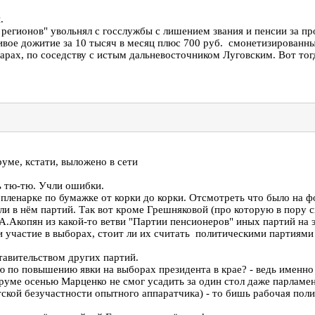
.
 регионов" увольнял с госслужбы с лишением звания и пенсии за п
ивое дожитие за 10 тысяч в месяц плюс 700 руб. смонетизированны
рах, по соседству с истым дальневосточником Луговским. Вот тогд
уме, кстати, выложено в сети
ь тю-тю. Учли ошибки.
на пленарке по бумажке от корки до корки. Отсмотреть что было на
ли в нём партий. Так вот кроме Грешняковой (про которую в пору 
 А.Акопян из какой-то ветви "Партии пенсионеров" иных партий на 
и участие в выборах, стоит ли их считать политическими партиями
тавительством других партий.
 по повышению явки на выборах президента в крае? - ведь именно 
уме осенью Марценко не смог усадить за один стол даже парламен
тской безучастности опытного аппаратчика) - то бишь рабочая пол