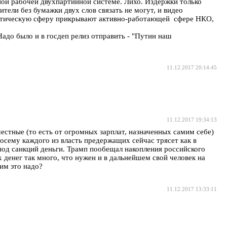
ой рабочей двухпартийной системе. Лихо. Издержки только
тели без бумажки двух слов связать не могут, и видео
олитическую сферу прикрывают активно-работающей сфере НКО,
адо было и в госдеп релиз отправить - "Путин наш
11.12.2017 20:14:45
11.12.2017 19:34:13
честные (то есть от огромных зарплат, назначенных самим себе)
осему каждого из власть предержащих сейчас трясет как в
под санкций деньги. Трамп пообещал накопления российского
 денег так много, что нужен и в дальнейшем свой человек на
 им это надо?
11.12.2017 13:33:11