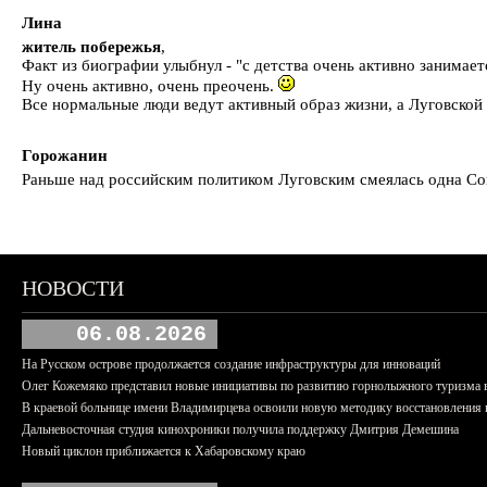
Лина
житель побережья
,
Факт из биографии улыбнул - "с детства очень активно занимает
Ну очень активно, очень преочень.
Все нормальные люди ведут активный образ жизни, а Луговской
Горожанин
Раньше над российским политиком Луговским смеялась одна Совг
НОВОСТИ
06.08.2026
На Русском острове продолжается создание инфраструктуры для инноваций
Олег Кожемяко представил новые инициативы по развитию горнолыжного туризма 
В краевой больнице имени Владимирцева освоили новую методику восстановления п
Дальневосточная студия кинохроники получила поддержку Дмитрия Демешина
Новый циклон приближается к Хабаровскому краю