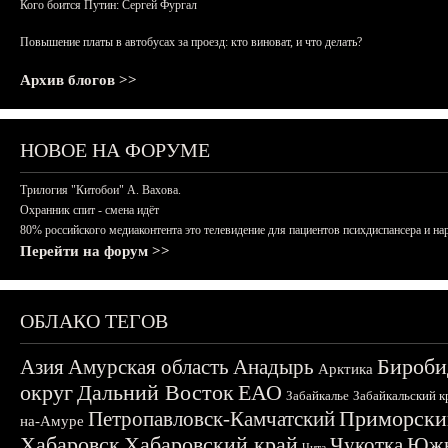
Кого боится Путин: Сергей Фургал
Повышение платы в автобусах за проезд: кто виноват, и что делать?
Архив блогов >>
НОВОЕ НА ФОРУМЕ
Трилогия "Китобои" А. Вахова.
Охранник спит - смена идёт
80% российского медиаконтента это телевидение для пациентов психдиспансера и на
Перейти на форум >>
ОБЛАКО ТЕГОВ
Бироби
Азия
Амурская область
Анадырь
Арктика
округ
Дальний Восток
ЕАО
Забайкалье
Забайкальский к
Приморски
Петропавловск-Камчатский
на-Амуре
Хабаровск
Хабаровский край
Чукотка
Южн