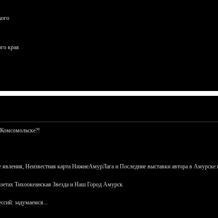
кого
ого края
 Комсомольске?!
 явления, Неизвестная карта НижнеАмурЛага и Последние выставки автора в Амурске 
азетах Тихоокеанская Звезда и Наш Город Амурск
сий: задумаемся...