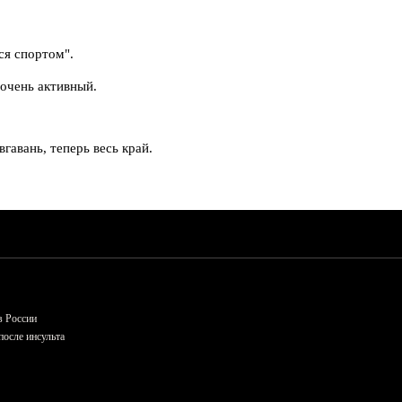
ся спортом".
 очень активный.
авань, теперь весь край.
в России
осле инсульта