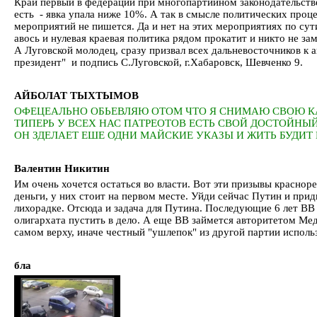
Край первый в федерации при многопартийном законодательств
есть - явка упала ниже 10%. А так в смысле политических проце
мероприятий не пишется. Да и нет на этих мероприятиях по с
авось и нулевая краевая политика рядом прокатит и никто не з
А Луговской молодец, сразу призвал всех дальневосточников к
президент" и подпись С.Луговской, г.Хабаровск, Шевченко 9.
АЙБОЛАТ ТЫХТЫМОВ
ОФЕЦЕАЛЬНО ОБЬЕВЛЯЮ ОТОМ ЧТО Я СНИМАЮ СВОЮ КАН
ТИПЕРЬ У ВСЕХ НАС ПАТРЕОТОВ ЕСТЬ СВОЙ ДОСТОЙНЫ
ОН ЗДЕЛАЕТ ЕШЕ ОДНИ МАЙСКИЕ УКАЗЫ И ЖИТЬ БУДИТ 
Валентин Никитин
Им очень хочется остаться во власти. Вот эти призывы красноре
деньги, у них стоит на первом месте. Уйди сейчас Путин и при
лихорадке. Отсюда и задача для Путина. Последующие 6 лет ВВ 
олигархата пустить в дело. А еще ВВ займется авторитетом Мед
самом верху, иначе честный "ушлепок" из другой партии использу
бла