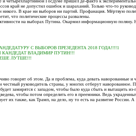
е и четырёхпартийной Госдуме пришёл де-факто к экспериментальн
ссов край не допустил ошибок и шараханий. Только что-то руководи
ути никого. В крае ни выборов ни партий. Профанация. Мёртвую п
аметит, что политические процессы развалены.
 активности на выборах Путина. Окармил информационную поляну. Н
ДЕДАТУРУ С ВЫБОРОВ ПРЕЗЕДЕНТА 2018 ГОДА!!!!1
Й КАНДЕДАТ ВЛАДИМИР ПУТИН!!!
ЕШЕ ЛУТШЕ!!!
чиво говорят об этом. Да и проблема, куда девать наворованные и 
ди честный руководитель страны, у многих отберут наворованное. П
будет замирятся с западом, чтобы было куда сбыть и вытащить из-
ведева, чтобы потом определить его в преемники. Ведь украденных
ет их также, как Трамп, на дело, ну то есть на развитие России. А