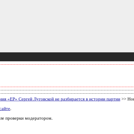
ния «ЕР» Сергей Луговской не разбирается в истории партии
>> Но
сайте
.
ле проверки модератором.