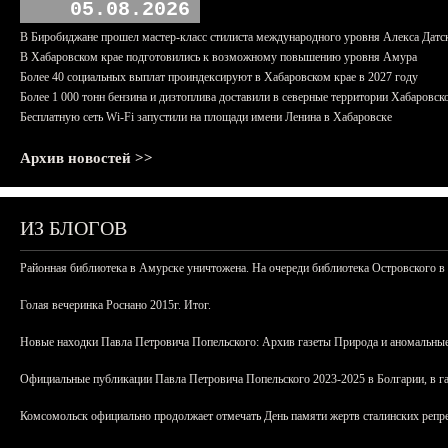
05.08.2026
В Биробиджане прошел мастер-класс стилиста международного уровня Алекса Датс
В Хабаровском крае подготовились к возможному повышению уровня Амура
Более 40 социальных выплат проиндексируют в Хабаровском крае в 2027 году
Более 1 000 тонн бензина и дизтоплива доставили в северные территории Хабаровск
Бесплатную сеть Wi-Fi запустили на площади имени Ленина в Хабаровске
Архив новостей >>
ИЗ БЛОГОВ
Районная библиотека в Амурске уничтожена. На очереди библиотека Островского в
Голая вечеринка Роснано 2015г. Итог.
Новые находки Павла Петровича Попельского: Архив газеты Природа и аномальные
Официальные публикации Павла Петровича Попельского 2023-2025 в Болгарии, в г
Комсомольск официально продолжает отмечать День памяти жертв сталинских репрес