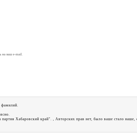
на ваш e-mail.
и фамилий.
 ясно.
партия Хабаровский край". , Авторских прав нет, было ваше стало наше, 