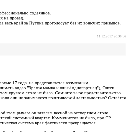
рофессионально содеянное.
х на проезд.
а весь край за Путина проголосует без их вонючих призывов.
11.12.2017 20:36:56
 форуме 17 года не представляется возможным.
снимать видео "Зрелая мамка и юный однопартиец"), Олеси
этом круглом столе не было. Сомнительное представительство.
 коли они не занимаются политической деятельностью? Остаётся
об этом рычаге он заявлял весной на экспертном столе.
тский системный квартет. Коммунистов не было, про СР
итическая система края фактически превращается