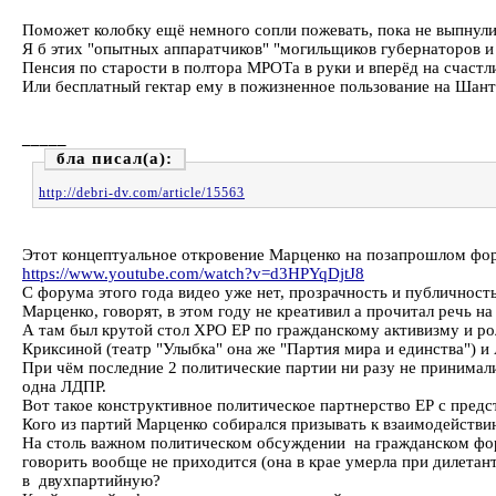
Поможет колобку ещё немного сопли пожевать, пока не выпнули
Я б этих "опытных аппаратчиков" "могильщиков губернаторов и
Пенсия по старости в полтора МРОТа в руки и вперёд на счастл
Или бесплатный гектар ему в пожизненное пользование на Шанта
_____
бла
http://debri-dv.com/article/15563
Этот концептуальное откровение Марценко на позапрошлом фор
https://www.youtube.com/watch?v=d3HPYqDjtJ8
С форума этого года видео уже нет, прозрачность и публичност
Марценко, говорят, в этом году не креативил а прочитал речь 
А там был крутой стол ХРО ЕР по гражданскому активизму и ро
Криксиной (театр "Улыбка" она же "Партия мира и единства") и
При чём последние 2 политические партии ни разу не принимал
одна ЛДПР.
Вот такое конструктивное политическое партнерство ЕР с предс
Кого из партий Марценко собирался призывать к взаимодействию
На столь важном политическом обсуждении на гражданском фор
говорить вообще не приходится (она в крае умерла при дилетан
в двухпартийную?