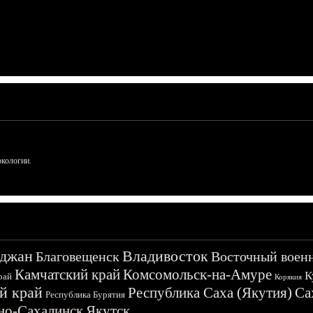
ркологии.
джан
Владивосток
Благовещенск
Восточный воен
Камчатский край
Комсомольск-на-Амуре
К
рай
Корякия
й край
Республика Саха (Якутия)
Са
Республика Бурятия
о-Сахалинск
Якутск