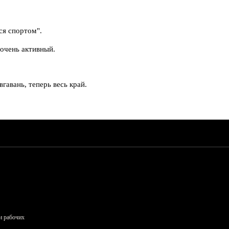
ся спортом".
 очень активный.
авань, теперь весь край.
и рабочих