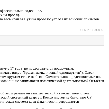
рофессионально содеянное.
х на проезд.
а весь край за Путина проголосует без их вонючих призывов.
11.12.2017 20:36:56
 форуме 17 года не представляется возможным.
снимать видео "Зрелая мамка и юный однопартиец"), Олеси
этом круглом столе не было. Сомнительное представительство.
 коли они не занимаются политической деятельностью? Остаётся
об этом рычаге он заявлял весной на экспертном столе.
тский системный квартет. Коммунистов не было, про СР
итическая система края фактически превращается