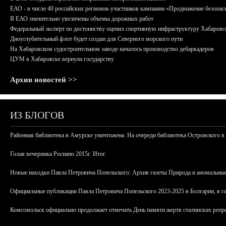
ЕАО - в числе 40 российских регионов-участников кампании «Продвижение безопас
В ЕАО значительно увеличены объемы дорожных работ
Федеральный эксперт по достоинству оценил спортивную инфраструктуру Хабаровс
Дноуглубительный флот будет создан для Северного морского пути
На Хабаровском судостроительном заводе началось производство дебаркадеров
ЦУМ в Хабаровске вернули государству
Архив новостей >>
ИЗ БЛОГОВ
Районная библиотека в Амурске уничтожена. На очереди библиотека Островского в
Голая вечеринка Роснано 2015г. Итог.
Новые находки Павла Петровича Попельского: Архив газеты Природа и аномальные
Официальные публикации Павла Петровича Попельского 2023-2025 в Болгарии, в г
Комсомольск официально продолжает отмечать День памяти жертв сталинских репрес