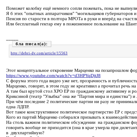
Поможет колобку ещё немного сопли пожевать, пока не выпнули
Я б этих "опытных аппаратчиков" "могильщиков губернаторов и
Пенсия по старости в полтора МРОТа в руки и вперёд на счастл
Или бесплатный гектар ему в пожизненное пользование на Шанта
_____
бла
http://debri-dv.com/article/15563
Этот концептуальное откровение Марценко на позапрошлом фор
https://www.youtube.com/watch?v=d3HPYqDjtJ8
С форума этого года видео уже нет, прозрачность и публичност
Марценко, говорят, в этом году не креативил а прочитал речь 
А там был крутой стол ХРО ЕР по гражданскому активизму и ро
Криксиной (театр "Улыбка" она же "Партия мира и единства") и
При чём последние 2 политические партии ни разу не принимал
одна ЛДПР.
Вот такое конструктивное политическое партнерство ЕР с предс
Кого из партий Марценко собирался призывать к взаимодействию
На столь важном политическом обсуждении на гражданском фор
говорить вообще не приходится (она в крае умерла при дилетан
в двухпартийную?