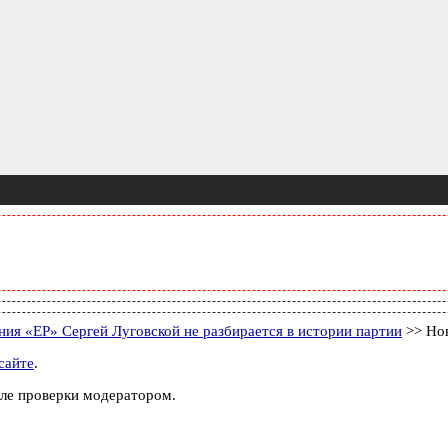
ния «ЕР» Сергей Луговской не разбирается в истории партии
>> Но
сайте
.
ле проверки модератором.