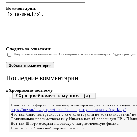
Комментарий:
Следить за ответами:
Подписаться на комментарии. Оповещения о новых комментариях будут приходить 
Последние комментарии
#Хроервсёпочестному
#Хроервсёпочестному
Гражданский форум - тайна покрытая мраком, ни отчетных видео, н
https://toz.su/newspaper/forum/nasha_partiya_khabarovskiy_kray/
Что там было интересного? с кем конструктивно контактировали? не
Оригинально позаимствовали у Ишаева новый слоган для ЕР - "Наша 
Вот так Шпорт оседлал ишаевскую патриотическую фишку.
Поможет ли "новизна" партийной мысли?