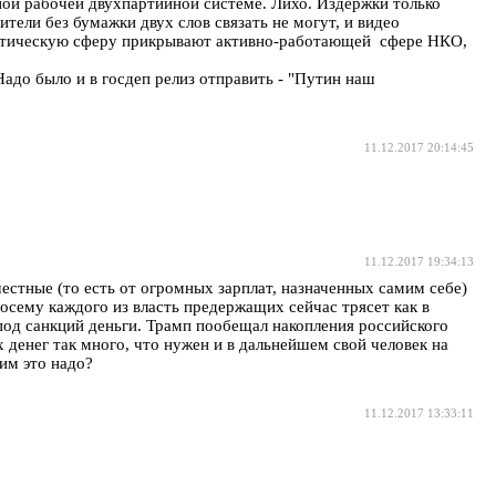
ой рабочей двухпартийной системе. Лихо. Издержки только
тели без бумажки двух слов связать не могут, и видео
олитическую сферу прикрывают активно-работающей сфере НКО,
адо было и в госдеп релиз отправить - "Путин наш
11.12.2017 20:14:45
11.12.2017 19:34:13
честные (то есть от огромных зарплат, назначенных самим себе)
осему каждого из власть предержащих сейчас трясет как в
под санкций деньги. Трамп пообещал накопления российского
 денег так много, что нужен и в дальнейшем свой человек на
 им это надо?
11.12.2017 13:33:11