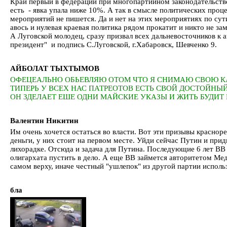
Край первый в федерации при многопартийном законодательств
есть - явка упала ниже 10%. А так в смысле политических проце
мероприятий не пишется. Да и нет на этих мероприятиях по с
авось и нулевая краевая политика рядом прокатит и никто не з
А Луговской молодец, сразу призвал всех дальневосточников к
президент" и подпись С.Луговской, г.Хабаровск, Шевченко 9.
АЙБОЛАТ ТЫХТЫМОВ
ОФЕЦЕАЛЬНО ОБЬЕВЛЯЮ ОТОМ ЧТО Я СНИМАЮ СВОЮ КАН
ТИПЕРЬ У ВСЕХ НАС ПАТРЕОТОВ ЕСТЬ СВОЙ ДОСТОЙНЫ
ОН ЗДЕЛАЕТ ЕШЕ ОДНИ МАЙСКИЕ УКАЗЫ И ЖИТЬ БУДИТ 
Валентин Никитин
Им очень хочется остаться во власти. Вот эти призывы красноре
деньги, у них стоит на первом месте. Уйди сейчас Путин и при
лихорадке. Отсюда и задача для Путина. Последующие 6 лет ВВ 
олигархата пустить в дело. А еще ВВ займется авторитетом Мед
самом верху, иначе честный "ушлепок" из другой партии использу
бла