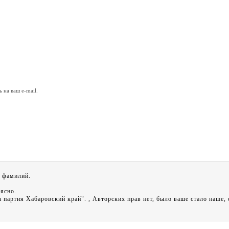
на ваш e-mail.
и фамилий.
 ясно.
партия Хабаровский край". , Авторских прав нет, было ваше стало наше, 