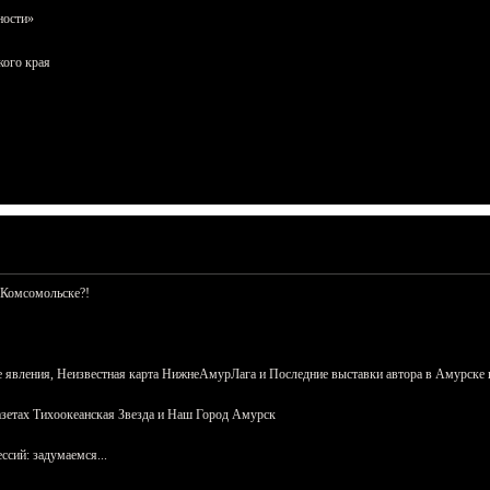
ности»
кого края
 Комсомольске?!
 явления, Неизвестная карта НижнеАмурЛага и Последние выставки автора в Амурске 
азетах Тихоокеанская Звезда и Наш Город Амурск
сий: задумаемся...