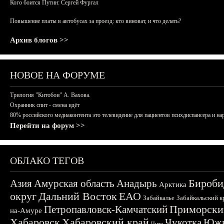
Кого боится Путин: Сергей Фургал
Повышение платы в автобусах за проезд: кто виноват, и что делать?
Архив блогов >>
НОВОЕ НА ФОРУМЕ
Трилогия "Китобои" А. Вахова.
Охранник спит - смена идёт
80% российского медиаконтента это телевидение для пациентов психдиспансера и на
Перейти на форум >>
ОБЛАКО ТЕГОВ
Бироби
Азия
Амурская область
Анадырь
Арктика
округ
Дальний Восток
ЕАО
Забайкалье
Забайкальский к
Приморски
Петропавловск-Камчатский
на-Амуре
Хабаровск
Хабаровский край
Чукотка
Южн