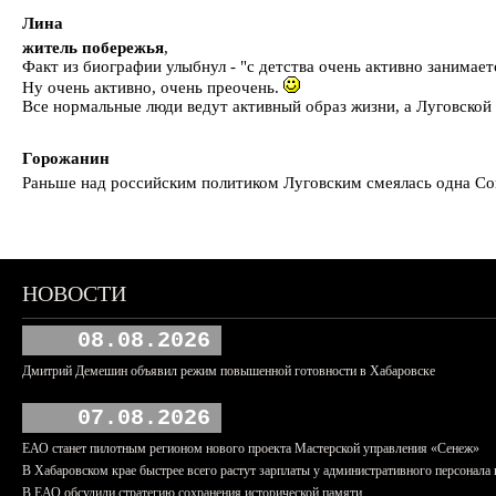
Лина
житель побережья
,
Факт из биографии улыбнул - "с детства очень активно занимает
Ну очень активно, очень преочень.
Все нормальные люди ведут активный образ жизни, а Луговской
Горожанин
Раньше над российским политиком Луговским смеялась одна Совг
НОВОСТИ
08.08.2026
Дмитрий Демешин объявил режим повышенной готовности в Хабаровске
07.08.2026
ЕАО станет пилотным регионом нового проекта Мастерской управления «Сенеж»
В Хабаровском крае быстрее всего растут зарплаты у административного персонала 
В ЕАО обсудили стратегию сохранения исторической памяти