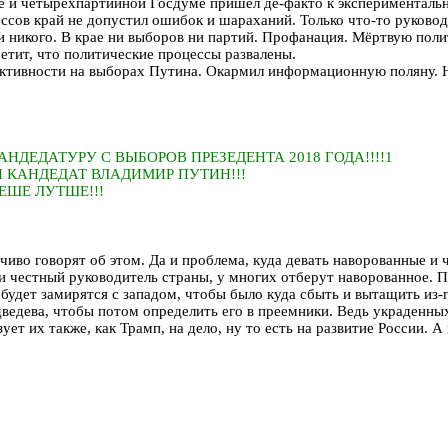
е и четырёхпартийной Госдуме пришёл де-факто к экспериментальн
ссов край не допустил ошибок и шараханий. Только что-то руководи
ути никого. В крае ни выборов ни партий. Профанация. Мёртвую п
аметит, что политические процессы развалены.
 активности на выборах Путина. Окармил информационную поляну. Н
ДЕДАТУРУ С ВЫБОРОВ ПРЕЗЕДЕНТА 2018 ГОДА!!!!1
Й КАНДЕДАТ ВЛАДИМИР ПУТИН!!!
ЕШЕ ЛУТШЕ!!!
чиво говорят об этом. Да и проблема, куда девать наворованные и 
ди честный руководитель страны, у многих отберут наворованное. П
будет замирятся с западом, чтобы было куда сбыть и вытащить из-
ведева, чтобы потом определить его в преемники. Ведь украденных
ет их также, как Трамп, на дело, ну то есть на развитие России. А