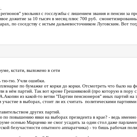
.
 регионов" увольнял с госслужбы с лишением звания и пенсии за п
ивое дожитие за 10 тысяч в месяц плюс 700 руб. смонетизированны
рах, по соседству с истым дальневосточником Луговским. Вот тогд
уме, кстати, выложено в сети
ь тю-тю. Учли ошибки.
на пленарке по бумажке от корки до корки. Отсмотреть что было на
ли в нём партий. Так вот кроме Грешняковой (про которую в пору 
 А.Акопян из какой-то ветви "Партии пенсионеров" иных партий на 
и участие в выборах, стоит ли их считать политическими партиями
тавительством других партий.
 по повышению явки на выборах президента в крае? - ведь именно 
уме осенью Марценко не смог усадить за один стол даже парламен
тской безучастности опытного аппаратчика) - то бишь рабочая пол