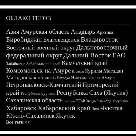
ОБЛАКО ТЕГОВ
Азия
Амурская область
Анадырь
Арктика
Биробиджан
Владивосток
Благовещенск
Дальневосточный
Восточный военный округ
федеральный округ
Дальний Восток
ЕАО
Камчатский край
Забайкалье
Забайкальский край
Комсомольск-на-Амуре
Магадан
Курилы
Корякия
Магаданская область
Николаевск-на-Амуре
Находка
Приморский
Петропавловск-Камчатский
край
Республика Саха (Якутия)
Республика Бурятия
Сахалинская область
ТОФ
Тында
Улан-Удэ
Уссурийск
Сибирь
Хабаровск
Хабаровский край
Чукотка
Чита
Южно-Сахалинск
Якутск
Все теги >>