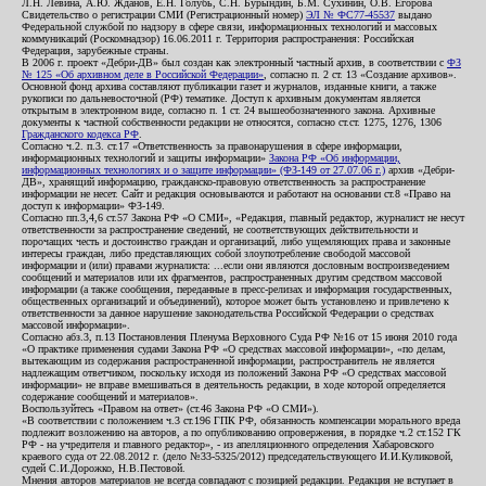
Л.Н. Левина, А.Ю. Жданов, Е.Н. Голубь, С.Н. Бурындин, Б.М. Сухинин, О.В. Егорова
Свидетельство о регистрации СМИ (Регистрационный номер)
ЭЛ № ФС77-45537
выдано
Федеральной службой по надзору в сфере связи, информационных технологий и массовых
коммуникаций (Роскомнадзор) 16.06.2011 г. Территория распространения: Российская
Федерация, зарубежные страны.
В 2006 г. проект «Дебри-ДВ» был создан как электронный частный архив, в соответствии с
ФЗ
№ 125 «Об архивном деле в Российской Федерации»
, согласно п. 2 ст. 13 «Создание архивов».
Основной фонд архива составляют публикации газет и журналов, изданные книги, а также
рукописи по дальневосточной (РФ) тематике. Доступ к архивным документам является
открытым в электронном виде, согласно п. 1 ст. 24 вышеобозначенного закона. Архивные
документы к частной собственности редакции не относятся, согласно ст.ст. 1275, 1276, 1306
Гражданского кодекса РФ
.
Согласно ч.2. п.3. ст.17 «Ответственность за правонарушения в сфере информации,
информационных технологий и защиты информации»
Закона РФ «Об информации,
информационных технологиях и о защите информации» (ФЗ-149 от 27.07.06 г.)
архив «Дебри-
ДВ», хранящий информацию, гражданско-правовую ответственность за распространение
информации не несет. Сайт и редакция основываются и работают на основании ст.8 «Право на
доступ к информации» ФЗ-149.
Согласно пп.3,4,6 ст.57 Закона РФ «О СМИ», «Редакция, главный редактор, журналист не несут
ответственности за распространение сведений, не соответствующих действительности и
порочащих честь и достоинство граждан и организаций, либо ущемляющих права и законные
интересы граждан, либо представляющих собой злоупотребление свободой массовой
информации и (или) правами журналиста: ...если они являются дословным воспроизведением
сообщений и материалов или их фрагментов, распространенных другим средством массовой
информации (а также сообщения, переданные в пресс-релизах и информация государственных,
общественных организаций и объединений), которое может быть установлено и привлечено к
ответственности за данное нарушение законодательства Российской Федерации о средствах
массовой информации».
Согласно абз.3, п.13 Постановления Пленума Верховного Суда РФ №16 от 15 июня 2010 года
«О практике применения судами Закона РФ «О средствах массовой информации», «по делам,
вытекающим из содержания распространенной информации, распространитель не является
надлежащим ответчиком, поскольку исходя из положений Закона РФ «О средствах массовой
информации» не вправе вмешиваться в деятельность редакции, в ходе которой определяется
содержание сообщений и материалов».
Воспользуйтесь «Правом на ответ» (ст.46 Закона РФ «О СМИ»).
«В соответствии с положением ч.3 ст.196 ГПК РФ, обязанность компенсации морального вреда
подлежит возложению на авторов, а по опубликованию опровержения, в порядке ч.2 ст.152 ГК
РФ - на учредителя и главного редактор», - из апелляционного определения Хабаровского
краевого суда от 22.08.2012 г. (дело №33-5325/2012) председательствующего И.И.Куликовой,
судей С.И.Дорожко, Н.В.Пестовой.
Мнения авторов материалов не всегда совпадают с позицией редакции. Редакция не вступает в