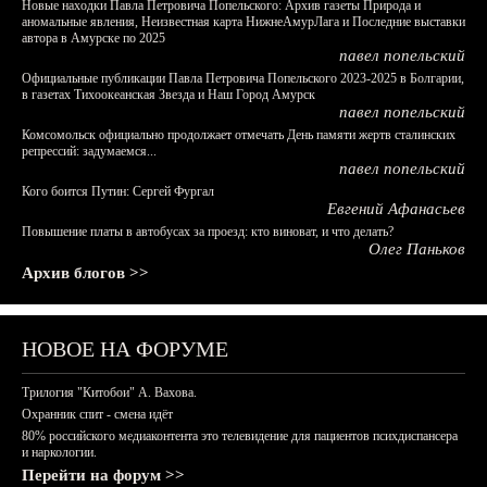
Новые находки Павла Петровича Попельского: Архив газеты Природа и
аномальные явления, Неизвестная карта НижнеАмурЛага и Последние выставки
автора в Амурске по 2025
павел попельский
Официальные публикации Павла Петровича Попельского 2023-2025 в Болгарии,
в газетах Тихоокеанская Звезда и Наш Город Амурск
павел попельский
Комсомольск официально продолжает отмечать День памяти жертв сталинских
репрессий: задумаемся...
павел попельский
Кого боится Путин: Сергей Фургал
Евгений Афанасьев
Повышение платы в автобусах за проезд: кто виноват, и что делать?
Олег Паньков
Архив блогов >>
НОВОЕ НА ФОРУМЕ
Трилогия "Китобои" А. Вахова.
Охранник спит - смена идёт
80% российского медиаконтента это телевидение для пациентов психдиспансера
и наркологии.
Перейти на форум >>