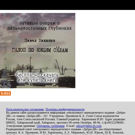
Пользовательское соглашение
,
Политика конфиденциальности
На данном сайте распространяется информация электронного периодического издания «Дебри-
ДВ» со знаком «Дебри-ДВ». 16+ Учредитель: Пронякин К.А. (член Союза журналистов
России, член Союза писателей России). Главный редактор: Харитонова И.Ю. Адрес редакции:
680032, Хабаровский край, Хабаровск, проспект 60-летия Октября, 88-46, т./ф.84212296081.
Электронная приемная:
Отправить сообщение
. E-mail:
editor@debri-dv.com
Редакционный совет электронного периодического издания «Дебри-ДВ» (на общественных
началах): К.А. Пронякин, И.Ю. Харитонова, А.Э. Мирмович, Ю.Н. Юрьев, Ю.В. Ковалев,