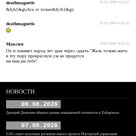
deathmagnetic
05.03.2009 14:03:47
&lt;h1&gt;Ага эт точно&lt;/h1&gt;
deathmagnetic
05.03.2009 14:02:52
Максим
20.02.2009 18:42:35
Ох и заживет народ лет эдак через -дцать."Жаль только-жить
в эту пору прекрасную уж не придется
ни мне,ни тебе"
НОВОСТИ
08.08.2026
Дмитрий Демешин объявил режим повышенной готовности в Хабаровске
07.08.2026
ЕАО станет пилотным регионом нового проекта Мастерской управления