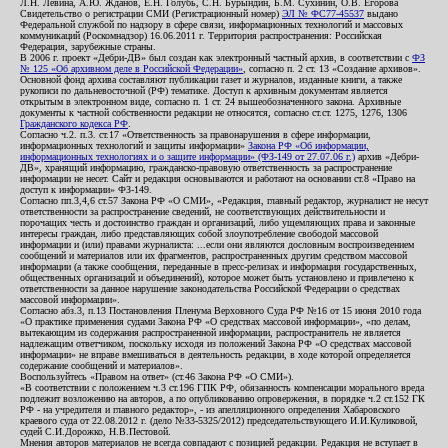
Л.Н. Левина, А.Ю. Жданов, Е.Н. Голубь, С.Н. Бурындин, Б.М. Сухинин, О.В. Егорова
Свидетельство о регистрации СМИ (Регистрационный номер)
ЭЛ № ФС77-45537
выдано
Федеральной службой по надзору в сфере связи, информационных технологий и массовых
коммуникаций (Роскомнадзор) 16.06.2011 г. Территория распространения: Российская
Федерация, зарубежные страны.
В 2006 г. проект «Дебри-ДВ» был создан как электронный частный архив, в соответствии с
ФЗ
№ 125 «Об архивном деле в Российской Федерации»
, согласно п. 2 ст. 13 «Создание архивов».
Основной фонд архива составляют публикации газет и журналов, изданные книги, а также
рукописи по дальневосточной (РФ) тематике. Доступ к архивным документам является
открытым в электронном виде, согласно п. 1 ст. 24 вышеобозначенного закона. Архивные
документы к частной собственности редакции не относятся, согласно ст.ст. 1275, 1276, 1306
Гражданского кодекса РФ
.
Согласно ч.2. п.3. ст.17 «Ответственность за правонарушения в сфере информации,
информационных технологий и защиты информации»
Закона РФ «Об информации,
информационных технологиях и о защите информации» (ФЗ-149 от 27.07.06 г.)
архив «Дебри-
ДВ», хранящий информацию, гражданско-правовую ответственность за распространение
информации не несет. Сайт и редакция основываются и работают на основании ст.8 «Право на
доступ к информации» ФЗ-149.
Согласно пп.3,4,6 ст.57 Закона РФ «О СМИ», «Редакция, главный редактор, журналист не несут
ответственности за распространение сведений, не соответствующих действительности и
порочащих честь и достоинство граждан и организаций, либо ущемляющих права и законные
интересы граждан, либо представляющих собой злоупотребление свободой массовой
информации и (или) правами журналиста: ...если они являются дословным воспроизведением
сообщений и материалов или их фрагментов, распространенных другим средством массовой
информации (а также сообщения, переданные в пресс-релизах и информация государственных,
общественных организаций и объединений), которое может быть установлено и привлечено к
ответственности за данное нарушение законодательства Российской Федерации о средствах
массовой информации».
Согласно абз.3, п.13 Постановления Пленума Верховного Суда РФ №16 от 15 июня 2010 года
«О практике применения судами Закона РФ «О средствах массовой информации», «по делам,
вытекающим из содержания распространенной информации, распространитель не является
надлежащим ответчиком, поскольку исходя из положений Закона РФ «О средствах массовой
информации» не вправе вмешиваться в деятельность редакции, в ходе которой определяется
содержание сообщений и материалов».
Воспользуйтесь «Правом на ответ» (ст.46 Закона РФ «О СМИ»).
«В соответствии с положением ч.3 ст.196 ГПК РФ, обязанность компенсации морального вреда
подлежит возложению на авторов, а по опубликованию опровержения, в порядке ч.2 ст.152 ГК
РФ - на учредителя и главного редактор», - из апелляционного определения Хабаровского
краевого суда от 22.08.2012 г. (дело №33-5325/2012) председательствующего И.И.Куликовой,
судей С.И.Дорожко, Н.В.Пестовой.
Мнения авторов материалов не всегда совпадают с позицией редакции. Редакция не вступает в