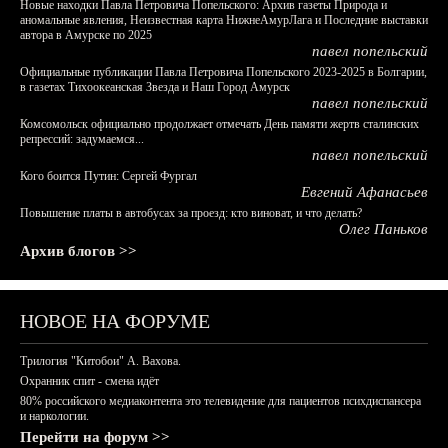
Новые находки Павла Петровича Попельского: Архив газеты Природа и
аномальные явления, Неизвестная карта НижнеАмурЛага и Последние выставки
автора в Амурске по 2025
павел попельский
Официальные публикации Павла Петровича Попельского 2023-2025 в Болгарии,
в газетах Тихоокеанская Звезда и Наш Город Амурск
павел попельский
Комсомольск официально продолжает отмечать День памяти жертв сталинских
репрессий: задумаемся...
павел попельский
Кого боится Путин: Сергей Фургал
Евгений Афанасьев
Повышение платы в автобусах за проезд: кто виноват, и что делать?
Олег Паньков
Архив блогов >>
НОВОЕ НА ФОРУМЕ
Трилогия "Китобои" А. Вахова.
Охранник спит - смена идёт
80% российского медиаконтента это телевидение для пациентов психдиспансера
и наркологии.
Перейти на форум >>