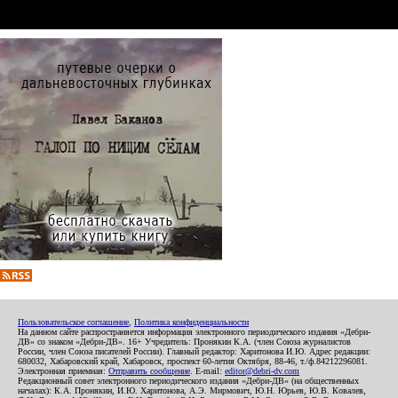
Пользовательское соглашение
,
Политика конфиденциальности
На данном сайте распространяется информация электронного периодического издания «Дебри-
ДВ» со знаком «Дебри-ДВ». 16+ Учредитель: Пронякин К.А. (член Союза журналистов
России, член Союза писателей России). Главный редактор: Харитонова И.Ю. Адрес редакции:
680032, Хабаровский край, Хабаровск, проспект 60-летия Октября, 88-46, т./ф.84212296081.
Электронная приемная:
Отправить сообщение
. E-mail:
editor@debri-dv.com
Редакционный совет электронного периодического издания «Дебри-ДВ» (на общественных
началах): К.А. Пронякин, И.Ю. Харитонова, А.Э. Мирмович, Ю.Н. Юрьев, Ю.В. Ковалев,