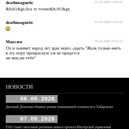
deathmagnetic
05.03.2009 14:03:47
&lt;h1&gt;Ага эт точно&lt;/h1&gt;
deathmagnetic
05.03.2009 14:02:52
Максим
20.02.2009 18:42:35
Ох и заживет народ лет эдак через -дцать."Жаль только-жить
в эту пору прекрасную уж не придется
ни мне,ни тебе"
НОВОСТИ
08.08.2026
Дмитрий Демешин объявил режим повышенной готовности в Хабаровске
07.08.2026
ЕАО станет пилотным регионом нового проекта Мастерской управления