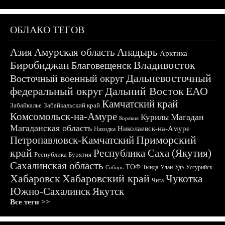
ОБЛАКО ТЕГОВ
Азия
Амурская область
Анадырь
Арктика
Биробиджан
Владивосток
Благовещенск
Дальневосточный
Восточный военный округ
федеральный округ
Дальний Восток
ЕАО
Камчатский край
Забайкалье
Забайкальский край
Комсомольск-на-Амуре
Магадан
Курилы
Корякия
Магаданская область
Николаевск-на-Амуре
Находка
Приморский
Петропавловск-Камчатский
край
Республика Саха (Якутия)
Республика Бурятия
Сахалинская область
ТОФ
Тында
Улан-Удэ
Уссурийск
Сибирь
Хабаровск
Хабаровский край
Чукотка
Чита
Южно-Сахалинск
Якутск
Все теги >>