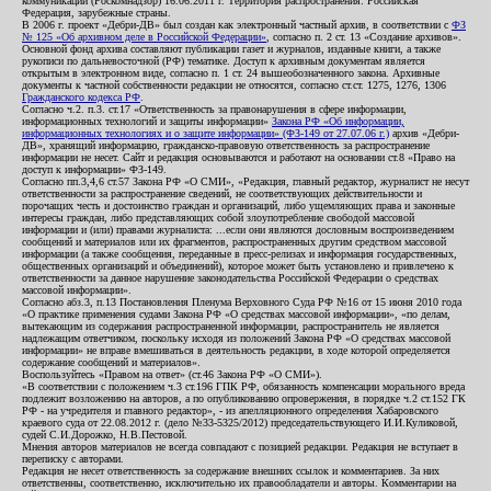
коммуникаций (Роскомнадзор) 16.06.2011 г. Территория распространения: Российская
Федерация, зарубежные страны.
В 2006 г. проект «Дебри-ДВ» был создан как электронный частный архив, в соответствии с
ФЗ
№ 125 «Об архивном деле в Российской Федерации»
, согласно п. 2 ст. 13 «Создание архивов».
Основной фонд архива составляют публикации газет и журналов, изданные книги, а также
рукописи по дальневосточной (РФ) тематике. Доступ к архивным документам является
открытым в электронном виде, согласно п. 1 ст. 24 вышеобозначенного закона. Архивные
документы к частной собственности редакции не относятся, согласно ст.ст. 1275, 1276, 1306
Гражданского кодекса РФ
.
Согласно ч.2. п.3. ст.17 «Ответственность за правонарушения в сфере информации,
информационных технологий и защиты информации»
Закона РФ «Об информации,
информационных технологиях и о защите информации» (ФЗ-149 от 27.07.06 г.)
архив «Дебри-
ДВ», хранящий информацию, гражданско-правовую ответственность за распространение
информации не несет. Сайт и редакция основываются и работают на основании ст.8 «Право на
доступ к информации» ФЗ-149.
Согласно пп.3,4,6 ст.57 Закона РФ «О СМИ», «Редакция, главный редактор, журналист не несут
ответственности за распространение сведений, не соответствующих действительности и
порочащих честь и достоинство граждан и организаций, либо ущемляющих права и законные
интересы граждан, либо представляющих собой злоупотребление свободой массовой
информации и (или) правами журналиста: ...если они являются дословным воспроизведением
сообщений и материалов или их фрагментов, распространенных другим средством массовой
информации (а также сообщения, переданные в пресс-релизах и информация государственных,
общественных организаций и объединений), которое может быть установлено и привлечено к
ответственности за данное нарушение законодательства Российской Федерации о средствах
массовой информации».
Согласно абз.3, п.13 Постановления Пленума Верховного Суда РФ №16 от 15 июня 2010 года
«О практике применения судами Закона РФ «О средствах массовой информации», «по делам,
вытекающим из содержания распространенной информации, распространитель не является
надлежащим ответчиком, поскольку исходя из положений Закона РФ «О средствах массовой
информации» не вправе вмешиваться в деятельность редакции, в ходе которой определяется
содержание сообщений и материалов».
Воспользуйтесь «Правом на ответ» (ст.46 Закона РФ «О СМИ»).
«В соответствии с положением ч.3 ст.196 ГПК РФ, обязанность компенсации морального вреда
подлежит возложению на авторов, а по опубликованию опровержения, в порядке ч.2 ст.152 ГК
РФ - на учредителя и главного редактор», - из апелляционного определения Хабаровского
краевого суда от 22.08.2012 г. (дело №33-5325/2012) председательствующего И.И.Куликовой,
судей С.И.Дорожко, Н.В.Пестовой.
Мнения авторов материалов не всегда совпадают с позицией редакции. Редакция не вступает в
переписку с авторами.
Редакция не несет ответственность за содержание внешних ссылок и комментариев. За них
ответственны, соответственно, исключительно их правообладатели и авторы. Комментарии на