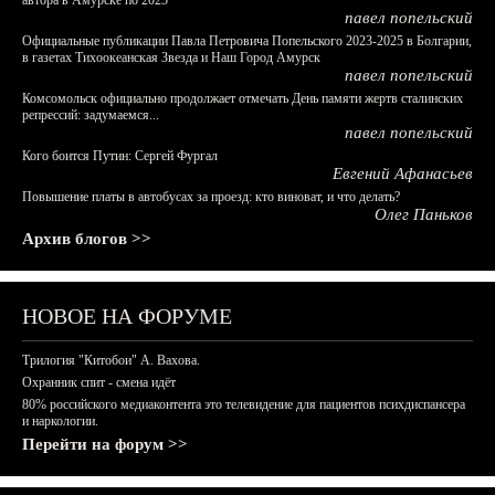
автора в Амурске по 2025
павел попельский
Официальные публикации Павла Петровича Попельского 2023-2025 в Болгарии,
в газетах Тихоокеанская Звезда и Наш Город Амурск
павел попельский
Комсомольск официально продолжает отмечать День памяти жертв сталинских
репрессий: задумаемся...
павел попельский
Кого боится Путин: Сергей Фургал
Евгений Афанасьев
Повышение платы в автобусах за проезд: кто виноват, и что делать?
Олег Паньков
Архив блогов >>
НОВОЕ НА ФОРУМЕ
Трилогия "Китобои" А. Вахова.
Охранник спит - смена идёт
80% российского медиаконтента это телевидение для пациентов психдиспансера
и наркологии.
Перейти на форум >>