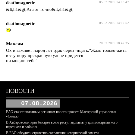
deathmagnetic
05.03.2009 14:03:47
&lt;h1&gt;Ага эт точно&lt;/h1&gt;
deathmagnetic
05.03.2009 14:02:52
Максим
20.02.2009 18:42:35
Ох и заживет народ лет эдак через -дцать."Жаль только-жить
в эту пору прекрасную уж не придется
ни мне,ни тебе"
НОВОСТИ
07.08.2026
ЕАО станет пилотным регионом нового проекта Мастерской управления
«Сенеж»
В Хабаровском крае быстрее всего растут зарплаты у административного
персонала и рабочих
В ЕАО обсудили стратегию сохранения исторической памяти