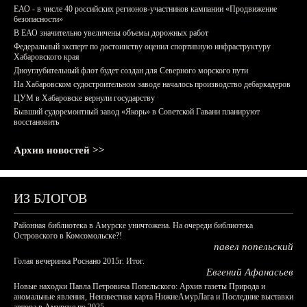
ЕАО - в числе 40 российских регионов-участников кампании «Продвижение
безопасности»
В ЕАО значительно увеличены объемы дорожных работ
Федеральный эксперт по достоинству оценил спортивную инфраструктуру
Хабаровского края
Дноуглубительный флот будет создан для Северного морского пути
На Хабаровском судостроительном заводе началось производство дебаркадеров
ЦУМ в Хабаровске вернули государству
Бывший судоремонтный завод «Якорь» в Советской Гавани планируют
восстановить
Архив новостей >>
ИЗ БЛОГОВ
Районная библиотека в Амурске уничтожена. На очереди библиотека
Островского в Комсомольске?!
павел попельский
Голая вечеринка Роснано 2015г. Итог.
Евгений Афанасьев
Новые находки Павла Петровича Попельского: Архив газеты Природа и
аномальные явления, Неизвестная карта НижнеАмурЛага и Последние выставки