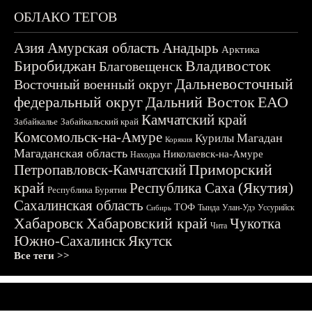
ОБЛАКО ТЕГОВ
Азия
Амурская область
Анадырь
Арктика
Биробиджан
Владивосток
Благовещенск
Дальневосточный
Восточный военный округ
федеральный округ
Дальний Восток
ЕАО
Камчатский край
Забайкалье
Забайкальский край
Комсомольск-на-Амуре
Магадан
Курилы
Корякия
Магаданская область
Николаевск-на-Амуре
Находка
Приморский
Петропавловск-Камчатский
край
Республика Саха (Якутия)
Республика Бурятия
Сахалинская область
ТОФ
Тында
Улан-Удэ
Уссурийск
Сибирь
Хабаровск
Хабаровский край
Чукотка
Чита
Южно-Сахалинск
Якутск
Все теги >>