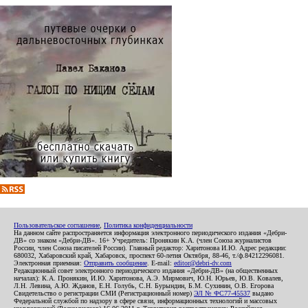
Пользовательское соглашение
,
Политика конфиденциальности
На данном сайте распространяется информация электронного периодического издания «Дебри-
ДВ» со знаком «Дебри-ДВ». 16+ Учредитель: Пронякин К.А. (член Союза журналистов
России, член Союза писателей России). Главный редактор: Харитонова И.Ю. Адрес редакции:
680032, Хабаровский край, Хабаровск, проспект 60-летия Октября, 88-46, т./ф.84212296081.
Электронная приемная:
Отправить сообщение
. E-mail:
editor@debri-dv.com
Редакционный совет электронного периодического издания «Дебри-ДВ» (на общественных
началах): К.А. Пронякин, И.Ю. Харитонова, А.Э. Мирмович, Ю.Н. Юрьев, Ю.В. Ковалев,
Л.Н. Левина, А.Ю. Жданов, Е.Н. Голубь, С.Н. Бурындин, Б.М. Сухинин, О.В. Егорова
Свидетельство о регистрации СМИ (Регистрационный номер)
ЭЛ № ФС77-45537
выдано
Федеральной службой по надзору в сфере связи, информационных технологий и массовых