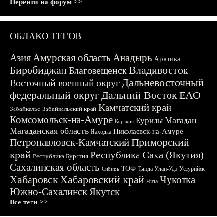
Перейти на форум >>
ОБЛАКО ТЕГОВ
Азия
Амурская область
Анадырь
Арктика
Биробиджан
Владивосток
Благовещенск
Дальневосточный
Восточный военный округ
федеральный округ
Дальний Восток
ЕАО
Камчатский край
Забайкалье
Забайкальский край
Комсомольск-на-Амуре
Магадан
Курилы
Корякия
Магаданская область
Николаевск-на-Амуре
Находка
Приморский
Петропавловск-Камчатский
край
Республика Саха (Якутия)
Республика Бурятия
Сахалинская область
ТОФ
Тында
Улан-Удэ
Уссурийск
Сибирь
Хабаровск
Хабаровский край
Чукотка
Чита
Южно-Сахалинск
Якутск
Все теги >>