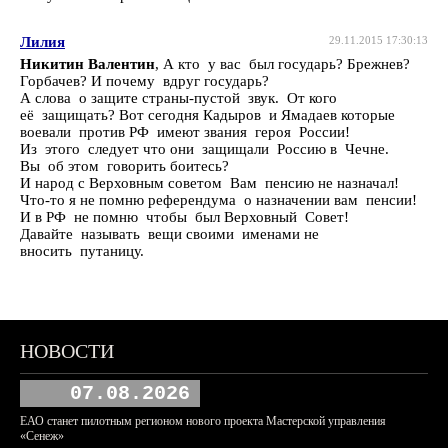
Лилия
29.11.2015 17:30:13
Никитин Валентин
, А кто у вас был государь? Брежнев?
Горбачев? И почему вдруг государь?
А слова о защите страны-пустой звук. От кого
её защищать? Вот сегодня Кадыров и Ямадаев которые
воевали против РФ имеют звания героя России!
Из этого следует что они защищали Россию в Чечне.
Вы об этом говорить боитесь?
И народ с Верховным советом Вам пенсию не назначал!
Что-то я не помню референдума о назначении вам пенсии!
И в РФ не помню чтобы был Верховный Совет!
Давайте называть вещи своими именами не
вносить путаницу.
НОВОСТИ
07.08.2026
ЕАО станет пилотным регионом нового проекта Мастерской управления
«Сенеж»