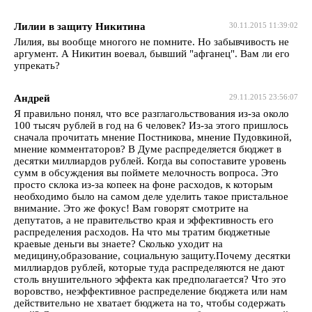
Лилии в защиту Никитина
30.11.2015 11:39:02
Лилия, вы вообще многого не помните. Но забывчивость не
аргумент. А Никитин воевал, бывший "афганец". Вам ли его
упрекать?
Андрей
29.11.2015 23:56:07
Я правильно понял, что все разглагольствования из-за около
100 тысяч рублей в год на 6 человек? Из-за этого пришлось
сначала прочитать мнение Постникова, мнение Пудовкиной,
мнение комментаторов? В Думе распределяется бюджет в
десятки миллиардов рублей. Когда вы сопоставите уровень
сумм в обсуждения вы поймете мелочность вопроса. Это
просто склока из-за копеек на фоне расходов, к которым
необходимо было на самом деле уделить такое пристальное
внимание. Это же фокус! Вам говорят смотрите на
депутатов, а не правительство края и эффективность его
распределения расходов. На что мы тратим бюджетные
краевые деньги вы знаете? Сколько уходит на
медицину,образование, социальную защиту.Почему десятки
миллиардов рублей, которые туда распределяются не дают
столь внушительного эффекта как предполагается? Что это
воровство, неэффективное распределение бюджета или нам
действительно не хватает бюджета на то, чтобы содержать