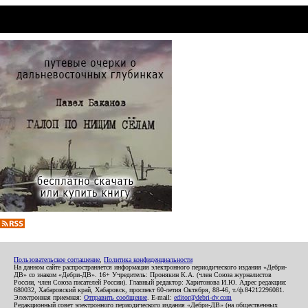
Пользовательское соглашение
,
Политика конфиденциальности
На данном сайте распространяется информация электронного периодического издания «Дебри-
ДВ» со знаком «Дебри-ДВ». 16+ Учредитель: Пронякин К.А. (член Союза журналистов
России, член Союза писателей России). Главный редактор: Харитонова И.Ю. Адрес редакции:
680032, Хабаровский край, Хабаровск, проспект 60-летия Октября, 88-46, т./ф.84212296081.
Электронная приемная:
Отправить сообщение
. E-mail:
editor@debri-dv.com
Редакционный совет электронного периодического издания «Дебри-ДВ» (на общественных