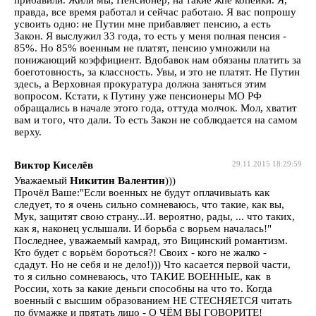
правда, все время работал и сейчас работаю. Я вас попрошу
усвоить одно: не Путин мне прибавляет пенсию, а есть
Закон. Я выслужил 33 года, то есть у меня полная пенсия -
85%. Но 85% военным не платят, пенсию умножили на
понижающий коэффициент. Вдобавок нам обязаны платить за
боеготовность, за классность. Увы, и это не платят. Не Путин
здесь, а Верховная прокуратура должна заняться этим
вопросом. Кстати, к Путину уже пенсионеры МО РФ
обращались в начале этого года, оттуда молчок. Мол, хватит
вам и того, что дали. То есть Закон не соблюдается на самом
верху.
Виктор Киселёв
29.11.2015 18:29:59
Уважаемый
Никитин Валентин
)))
Прочёл Ваше:"Если военных не будут оплачивыать как
следует, то я очень сильно сомневаюсь, что такие, как вы,
Мук, защитят свою страну...И. вероятно, рады, ... что таких,
как я, наконец услышали. И борьба с ворьем началась!"
Последнее, уважаемый камрад, это Вицинский романтизм.
Кто будет с ворьём бороться?! Своих - кого не жалко -
сдадут. Но не себя и не дело!))) Что касается первой части,
то я сильно сомневаюсь, что ТАКИЕ ВОЕННЫЕ, как в
России, хоть за какие деньги способны на что то. Когда
военный с высшим образованием НЕ СТЕСНЯЕТСЯ читать
по бумажке и прятать лицо - О ЧЁМ ВЫ ГОВОРИТЕ!