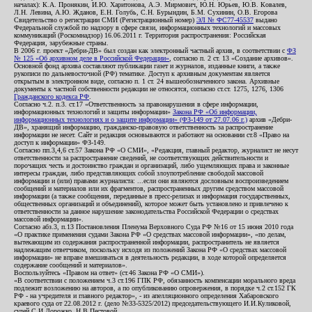
началах): К.А. Пронякин, И.Ю. Харитонова, А.Э. Мирмович, Ю.Н. Юрьев, Ю.В. Ковалев,
Л.Н. Левина, А.Ю. Жданов, Е.Н. Голубь, С.Н. Бурындин, Б.М. Сухинин, О.В. Егорова
Свидетельство о регистрации СМИ (Регистрационный номер)
ЭЛ № ФС77-45537
выдано
Федеральной службой по надзору в сфере связи, информационных технологий и массовых
коммуникаций (Роскомнадзор) 16.06.2011 г. Территория распространения: Российская
Федерация, зарубежные страны.
В 2006 г. проект «Дебри-ДВ» был создан как электронный частный архив, в соответствии с
ФЗ
№ 125 «Об архивном деле в Российской Федерации»
, согласно п. 2 ст. 13 «Создание архивов».
Основной фонд архива составляют публикации газет и журналов, изданные книги, а также
рукописи по дальневосточной (РФ) тематике. Доступ к архивным документам является
открытым в электронном виде, согласно п. 1 ст. 24 вышеобозначенного закона. Архивные
документы к частной собственности редакции не относятся, согласно ст.ст. 1275, 1276, 1306
Гражданского кодекса РФ
.
Согласно ч.2. п.3. ст.17 «Ответственность за правонарушения в сфере информации,
информационных технологий и защиты информации»
Закона РФ «Об информации,
информационных технологиях и о защите информации» (ФЗ-149 от 27.07.06 г.)
архив «Дебри-
ДВ», хранящий информацию, гражданско-правовую ответственность за распространение
информации не несет. Сайт и редакция основываются и работают на основании ст.8 «Право на
доступ к информации» ФЗ-149.
Согласно пп.3,4,6 ст.57 Закона РФ «О СМИ», «Редакция, главный редактор, журналист не несут
ответственности за распространение сведений, не соответствующих действительности и
порочащих честь и достоинство граждан и организаций, либо ущемляющих права и законные
интересы граждан, либо представляющих собой злоупотребление свободой массовой
информации и (или) правами журналиста: ...если они являются дословным воспроизведением
сообщений и материалов или их фрагментов, распространенных другим средством массовой
информации (а также сообщения, переданные в пресс-релизах и информация государственных,
общественных организаций и объединений), которое может быть установлено и привлечено к
ответственности за данное нарушение законодательства Российской Федерации о средствах
массовой информации».
Согласно абз.3, п.13 Постановления Пленума Верховного Суда РФ №16 от 15 июня 2010 года
«О практике применения судами Закона РФ «О средствах массовой информации», «по делам,
вытекающим из содержания распространенной информации, распространитель не является
надлежащим ответчиком, поскольку исходя из положений Закона РФ «О средствах массовой
информации» не вправе вмешиваться в деятельность редакции, в ходе которой определяется
содержание сообщений и материалов».
Воспользуйтесь «Правом на ответ» (ст.46 Закона РФ «О СМИ»).
«В соответствии с положением ч.3 ст.196 ГПК РФ, обязанность компенсации морального вреда
подлежит возложению на авторов, а по опубликованию опровержения, в порядке ч.2 ст.152 ГК
РФ - на учредителя и главного редактор», - из апелляционного определения Хабаровского
краевого суда от 22.08.2012 г. (дело №33-5325/2012) председательствующего И.И.Куликовой,
судей С.И.Дорожко, Н.В.Пестовой.