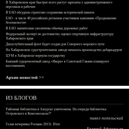
В Хабаровском крае быстрее всего растут зарплаты у административного
персонала и рабочих
В ЕАО обсудили стратегию сохранения исторической памяти
ЕАО - в числе 40 российских регионов-участников кампании «Продвижение
безопасности»
В ЕАО значительно увеличены объемы дорожных работ
Федеральный эксперт по достоинству оценил спортивную инфраструктуру
Хабаровского края
Дноуглубительный флот будет создан для Северного морского пути
На Хабаровском судостроительном заводе началось производство дебаркадеров
ЦУМ в Хабаровске вернули государству
Бывший судоремонтный завод «Якорь» в Советской Гавани планируют
восстановить
Архив новостей >>
ИЗ БЛОГОВ
Районная библиотека в Амурске уничтожена. На очереди библиотека
Островского в Комсомольске?!
павел попельский
Голая вечеринка Роснано 2015г. Итог.
Евгений Афанасьев