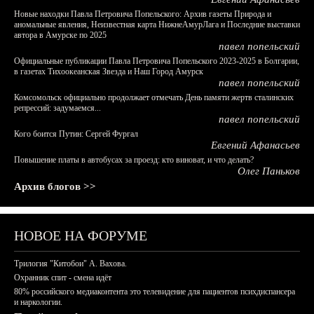
Новые находки Павла Петровича Попельского: Архив газеты Природа и
аномальные явления, Неизвестная карта НижнеАмурЛага и Последние выставки
автора в Амурске по 2025
павел попельский
Официальные публикации Павла Петровича Попельского 2023-2025 в Болгарии,
в газетах Тихоокеанская Звезда и Наш Город Амурск
павел попельский
Комсомольск официально продолжает отмечать День памяти жертв сталинских
репрессий: задумаемся...
павел попельский
Кого боится Путин: Сергей Фургал
Евгений Афанасьев
Повышение платы в автобусах за проезд: кто виноват, и что делать?
Олег Паньков
Архив блогов >>
НОВОЕ НА ФОРУМЕ
Трилогия "Китобои" А. Вахова.
Охранник спит - смена идёт
80% российского медиаконтента это телевидение для пациентов психдиспансера
и наркологии.