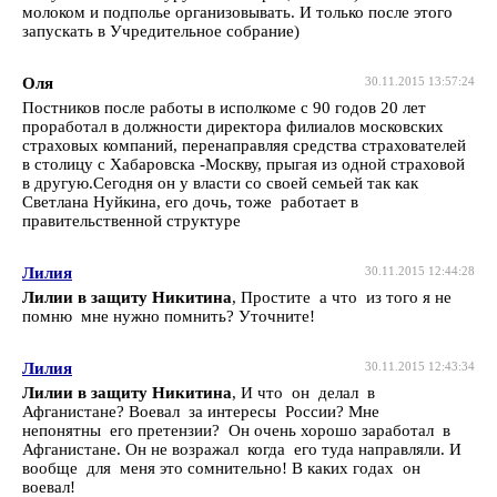
молоком и подполье организовывать. И только после этого
запускать в Учредительное собрание)
Оля
30.11.2015 13:57:24
Постников после работы в исполкоме с 90 годов 20 лет
проработал в должности директора филиалов московских
страховых компаний, перенаправляя средства страхователей
в столицу с Хабаровска -Москву, прыгая из одной страховой
в другую.Сегодня он у власти со своей семьей так как
Светлана Нуйкина, его дочь, тоже работает в
правительственной структуре
Лилия
30.11.2015 12:44:28
Лилии в защиту Никитина
, Простите а что из того я не
помню мне нужно помнить? Уточните!
Лилия
30.11.2015 12:43:34
Лилии в защиту Никитина
, И что он делал в
Афганистане? Воевал за интересы России? Мне
непонятны его претензии? Он очень хорошо заработал в
Афганистане. Он не возражал когда его туда направляли. И
вообще для меня это сомнительно! В каких годах он
воевал!