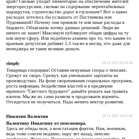
край? Сколько уходит элементарно на обеспечение жителей
энергоресурсами, сколько на содержание нерентабильных
маршрутов, строительство дорог в глухомане? Вот о каких
расходах хотелось бы услышать от Постникова или
Пудовкиной? Почему они приняли те или иные расходы в
бюджете. Объяснили логику данных решений. Люди же
ничего не знают! Максимум публикуют общие цифры на ту
или иную сферу. Или подобную ахинею про то, что каким-то
краевым депутатам добявят 1,5 тысяч в месяц, что даже для
менеджера не такие великие деньги.
simply
29.11.2015 22:05:26
Товарищи спорщики! Оставим ненужные споры о пенсиях.
Срежут их скоро. Срежут, как уменьшают зарплаты на
производствах. На фоне сворачивания социальных программ,
роста инфляции, бездействия властей и в предверии
мрачного "Светлого будущего" давайте решать как травить
клопов. Мы же их сами развели и продолжаем кормить.
Отсидеться не получиться. Надо менять вектор развития.
Никитин Валентин
29.11.2015 19:47:45
Валентину Никитину от пенсионера
,
Здесь не обиды мои, а констатация фактов. Нам, военным,
ведь тоже совсем недавно, пару лет назад, пенсию
прибавили. Жили мы, Пенсионер, на такие жпе копейки. Я,