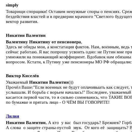
simply
Товарищи спорщики! Оставим ненужные споры о пенсиях. Срежу
бездействия властей и в предверии мрачного "Светлого будущег
вектор развития.
Никитин Валентин
Валентину Никитину от пенсионера
,
Здесь не обиды мои, а констатация фактов. Нам, военным, ведь 
сейчас работаю. Я вас попрошу усвоить одно: не Путин мне приб
умножили на понижающий коэффициент. Вдобавок нам обязаны пла
вопросом. Кстати, к Путину уже пенсионеры МО РФ обращались в 
Виктор Киселёв
Уважаемый
Никитин Валентин
)))
Прочёл Ваше:"Если военных не будут оплачивыать как следует, то 
услышали. И борьба с ворьем началась!" Последнее, уважаемый к
касается первой части, то я сильно сомневаюсь, что ТАКИЕ В
по бумажке и прятать лицо - О ЧЁМ ВЫ ГОВОРИТЕ!
Лилия
Никитин Валентин
, А кто у вас был государь? Брежнев? Гор
А слова о защите страны-пустой звук. От кого её защищать? 