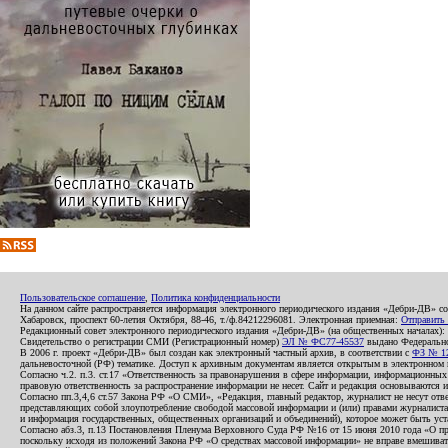
Пользовательское соглашение
,
Политика конфиденциальности
На данном сайте распространяется информация электронного периодического издания «Дебри-ДВ» с
Хабаровск, проспект 60-летия Октября, 88-46, т./ф.84212296081. Электронная приемная:
Отправить
Редакционный совет электронного периодического издания «Дебри-ДВ» (на общественных началах
Свидетельство о регистрации СМИ (Регистрационный номер)
ЭЛ № ФС77-45537
выдано Федеральной
В 2006 г. проект «Дебри-ДВ» был создан как электронный частный архив, в соответствии с
ФЗ № 12
дальневосточной (РФ) тематике. Доступ к архивным документам является открытым в электронном вид
Согласно ч.2. п.3. ст.17 «Ответственность за правонарушения в сфере информации, информационн
правовую ответственность за распространение информации не несет. Сайт и редакция основываются 
Согласно пп.3,4,6 ст.57 Закона РФ «О СМИ», «Редакция, главный редактор, журналист не несут отв
представляющих собой злоупотребление свободой массовой информации и (или) правами журналиста:
и информация государственных, общественных организаций и объединений), которое может быть уста
Согласно абз.3, п.13 Постановления Пленума Верховного Суда РФ №16 от 15 июня 2010 года «О пр
поскольку исходя из положений Закона РФ «О средствах массовой информации» не вправе вмешивать