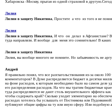
Хабаровска -Москву, прыгая из одной страховой в другую.Сегодн
Лилия
Лилии в защиту Никитина
, Простите а что из того я не по
Лилия
Лилии в защиту Никитина
, И что он делал в Афганистане? 
туда направляли. И вообще для меня это сомнительно! В каких 
Лилии в защиту Никитина
Лилия, вы вообще многого не помните. Но забывчивость не аргу
Андрей
Я правильно понял, что все разглагольствования из-за около 10
комментаторов? В Думе распределяется бюджет в десятки миллиа
на фоне расходов, к которым необходимо было на самом деле уд
его распределения расходов. На что мы тратим бюджетные крае
туда распределяются не дают столь внушительного эффекта как 
чтобы содержать край? Сколько уходит элементарно на обеспеч
расходах хотелось бы услышать от Постникова или Пудовкиной
публикуют общие цифры на ту или иную сферу. Или подобную ахи