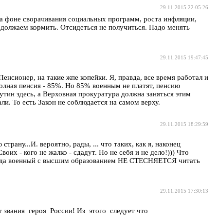
29.11.2015 22:05:26
а фоне сворачивания социальных программ, роста инфляции,
родолжаем кормить. Отсидеться не получиться. Надо менять
29.11.2015 19:47:45
енсионер, на такие жпе копейки. Я, правда, все время работал и
полная пенсия - 85%. Но 85% военным не платят, пенсию
утин здесь, а Верховная прокуратура должна заняться этим
ли. То есть Закон не соблюдается на самом верху.
29.11.2015 18:29:59
рану...И. вероятно, рады, ... что таких, как я, наконец
их - кого не жалко - сдадут. Но не себя и не дело!))) Что
 Когда военный с высшим образованием НЕ СТЕСНЯЕТСЯ читать
29.11.2015 17:30:13
 звания героя России! Из этого следует что