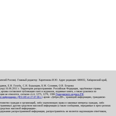
телей России). Главный редактор: Харитонова И.Ю. Адрес редакции: 680032, Хабаровский край,
данов, Е.Н. Голубь, С.Н. Бурындин, Б.М. Сухинин, О.В. Егорова
р) 16.06.2011 г. Территория распространения: Российская Федерация, зарубежные страны.
д архива составляют публикации газет и журналов, изданные книги, а также рукописи по
и не относятся, согласно ст.ст. 1275, 1276, 1306
Гражданского кодекса РФ
.
 информации» (ФЗ-149 от 27.07.06 г.)
архив «Дебри-ДВ», хранящий информацию, гражданско-
остоинство граждан и организаций, либо ущемляющих права и законные интересы граждан, либо
страненных другим средством массовой информации (а также сообщения, переданные в пресс-релизах
 средствах массовой информации».
держания распространенной информации, распространитель не является надлежащим ответчиком,