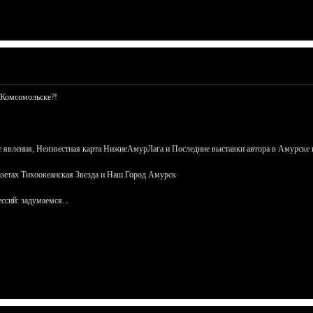
 Комсомольске?!
 явления, Неизвестная карта НижнеАмурЛага и Последние выставки автора в Амурске 
азетах Тихоокеанская Звезда и Наш Город Амурск
сий: задумаемся...