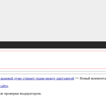
 краевой думе стирает грани между партэлитой
>> Новый коммент
сайте
.
ле проверки модератором.