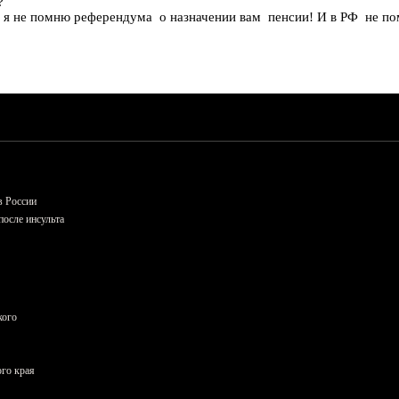
?
о я не помню референдума о назначении вам пенсии! И в РФ не 
в России
осле инсульта
кого
ого края