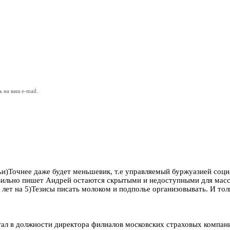
на ваш e-mail.
мьи)Точнее даже будет меньшевик, т.е управляемый буржуазией со
равильно пишет Андрей остаются скрытыми и недоступными для мас
лет на 5)Тезисы писать молоком и подполье организовывать. И толь
тал в должности директора филиалов московских страховых компани