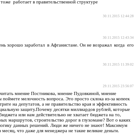
, тоже работает в правительственной структуре
30.11.2015 12:44:28
30.11.2015 12:43:34
нь хорошо заработал в Афганистане. Он не возражал когда его
30.11.2015 11:39:02
29.11.2015 23:56:07
прочитать мнение Постникова, мнение Пудовкиной, мнение
 поймете мелочность вопроса. Это просто склока из-за копеек
рите на депутатов, а не правительство края и эффективность
оциальную защиту.Почему десятки миллиардов рублей, которые
бюджета или нам действительно не хватает бюджета на то,
ных маршрутов, строительство дорог в глухомане? Вот о каких
логику данных решений. Люди же ничего не знают! Максимум
месяц, что даже для менеджера не такие великие деньги.