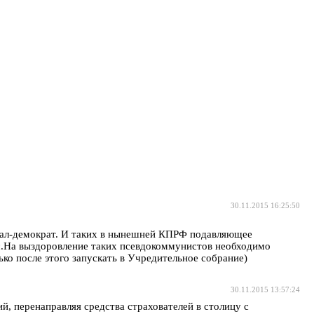
30.11.2015 16:25:50
циал-демократ. И таких в нынешней КПРФ подавляющее
с.На выздоровление таких псевдокоммунистов необходимо
ко после этого запускать в Учредительное собрание)
30.11.2015 13:57:24
й, перенаправляя средства страхователей в столицу с