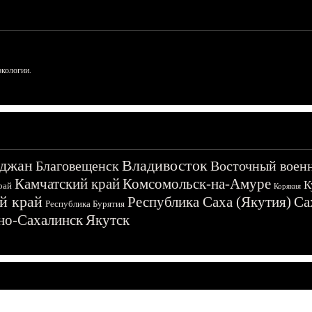
ркологии.
джан
Владивосток
Благовещенск
Восточный воен
Камчатский край
Комсомольск-на-Амуре
К
рай
Корякия
й край
Республика Саха (Якутия)
Са
Республика Бурятия
о-Сахалинск
Якутск