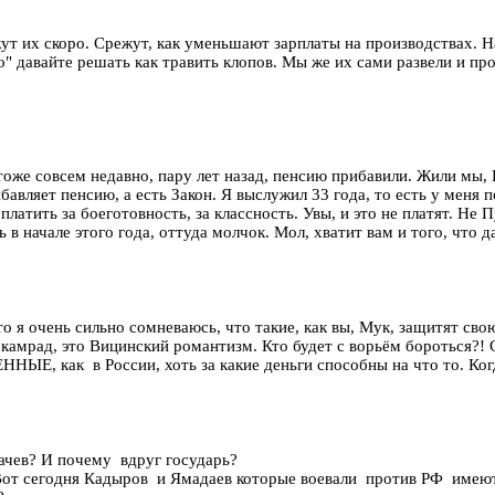
т их скоро. Срежут, как уменьшают зарплаты на производствах. Н
о" давайте решать как травить клопов. Мы же их сами развели и п
тоже совсем недавно, пару лет назад, пенсию прибавили. Жили мы, П
авляет пенсию, а есть Закон. Я выслужил 33 года, то есть у меня 
тить за боеготовность, за классность. Увы, и это не платят. Не П
начале этого года, оттуда молчок. Мол, хватит вам и того, что да
я очень сильно сомневаюсь, что такие, как вы, Мук, защитят свою ст
амрад, это Вицинский романтизм. Кто будет с ворьём бороться?! Сво
ОЕННЫЕ, как в России, хоть за какие деньги способны на что то.
бачев? И почему вдруг государь?
Вот сегодня Кадыров и Ямадаев которые воевали против РФ имеют