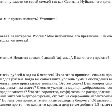
я он у власти со своей семьей так как Светлана Нуйкина, его дочь
мню мне нужно помнить? Уточните!
Воевал за интересы России? Мне непонятны его претензии? Он оче
годах он воевал!
мент. А Никитин воевал, бывший "афганец". Вам ли его упрекать?
0 тысяч рублей в год на 6 человек? Из-за этого пришлось сначала 
рдов рублей. Когда вы сопоставите уровень сумм в обсуждения вы
елить такое пристальное внимание. Это же фокус! Вам говорят смот
вые деньги вы знаете? Сколько уходит на медицину,образование, с
предполагается? Что это воровство, неэффективное распределение 
ение жителей энергоресурсами, сколько на содержание нерентабиль
? Почему они приняли те или иные расходы в бюджете. Объяснили 
нею про то, что каким-то краевым депутатам добявят 1,5 тысяч в 