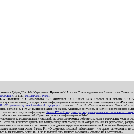
о знаком «Дебри-ДВ». 16+ Учредитель: Пронякин К.А. (член Союза журналистов России, член Союза писа
 сообщение
. E-mail:
editor@debri-dv.com
): К.А. Пронякин, И.Ю. Харитонова, А.Э. Мирмович, Ю.Н. Юрьев, Ю.В. Ковалев, Л.Н. Левина, А.Ю. Ж
 службой по надзору в сфере связи, информационных технологий и массовых коммуникаций (Роскомнадзо
5 «Об архивном деле в Российской Федерации»
, согласно п. 2 ст. 13 «Создание архивов». Основной фон
е, согласно п. 1 ст. 24 вышеобозначенного закона. Архивные документы к частной собственности редакци
ых технологий и защиты информации»
Закона РФ «Об информации, информационных технологиях и о защите
и работают на основании ст.8 «Право на доступ к информации» ФЗ-149.
етственности за распространение сведений, не соответствующих действительности и порочащих честь и д
 ...если они являются дословным воспроизведением сообщений и материалов или их фрагментов, распро
новлено и привлечено к ответственности за данное нарушение законодательства Российской Федерации о
актике применения судами Закона РФ «О средствах массовой информации», «по делам, вытекающим из со
ся в деятельность редакции, в ходе которой определяется содержание сообщений и материалов».