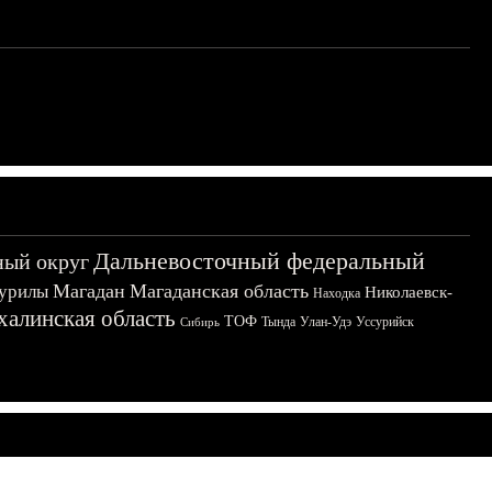
Дальневосточный федеральный
ный округ
Магадан
Магаданская область
урилы
Николаевск-
Находка
халинская область
ТОФ
Тында
Улан-Удэ
Уссурийск
Сибирь