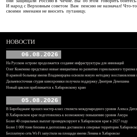
они защищали Россию в Чечне. Вы об этом говорить боитесь
И народ с Верховным советом Вам пенсию не назначал! Что-т
своими именами не вносить путаницу.
НОВОСТИ
06.08.2026
На Русском острове продолжается создание инфраструктуры для инноваций
Олег Кожемяко представил новые инициативы по развитию горнолыжного туризма 
В краевой больнице имени Владимирцева освоили новую методику восстановления п
Дальневосточная студия кинохроники получила поддержку Дмитрия Демешина
Новый циклон приближается к Хабаровскому краю
05.08.2026
В Биробиджане прошел мастер-класс стилиста международного уровня Алекса Датс
В Хабаровском крае подготовились к возможному повышению уровня Амура
Более 40 социальных выплат проиндексируют в Хабаровском крае в 2027 году
Более 1 000 тонн бензина и дизтоплива доставили в северные территории Хабаровск
Бесплатную сеть Wi-Fi запустили на площади имени Ленина в Хабаровске