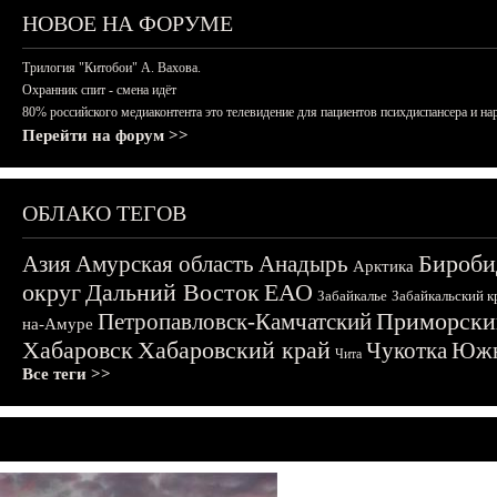
НОВОЕ НА ФОРУМЕ
Трилогия "Китобои" А. Вахова.
Охранник спит - смена идёт
80% российского медиаконтента это телевидение для пациентов психдиспансера и на
Перейти на форум >>
ОБЛАКО ТЕГОВ
Бироби
Азия
Амурская область
Анадырь
Арктика
округ
Дальний Восток
ЕАО
Забайкалье
Забайкальский к
Приморски
Петропавловск-Камчатский
на-Амуре
Хабаровск
Хабаровский край
Чукотка
Южн
Чита
Все теги >>