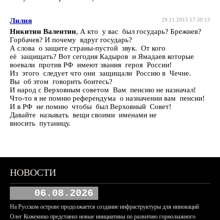
Лилия
29.11.2015 17:30:13
Никитин Валентин
, А кто у вас был государь? Брежнев?
Горбачев? И почему вдруг государь?
А слова о защите страны-пустой звук. От кого
её защищать? Вот сегодня Кадыров и Ямадаев которые
воевали против РФ имеют звания героя России!
Из этого следует что они защищали Россию в Чечне.
Вы об этом говорить боитесь?
И народ с Верховным советом Вам пенсию не назначал!
Что-то я не помню референдума о назначении вам пенсии!
И в РФ не помню чтобы был Верховный Совет!
Давайте называть вещи своими именами не
вносить путаницу.
НОВОСТИ
06.08.2026
На Русском острове продолжается создание инфраструктуры для инноваций
Олег Кожемяко представил новые инициативы по развитию горнолыжного