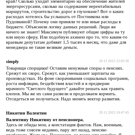
край? Сколько уходит элементарно на обеспечение жителей
энергоресурсами, сколько на содержание нерентабильных
маршрутов, строительство дорог в глухомане? Вот о каких
расходах хотелось бы услышать от Постникова или
Пудовкиной? Почему они приняли те или иные расходы в
бюджете. Объяснили логику данных решений. Люди же
ничего не знают! Максимум публикуют общие цифры на ту
или иную сферу. Или подобную ахинею про то, что каким-то
краевым депутатам добявят 1,5 тысяч в месяц, что даже для
менеджера не такие великие деньги.
simply
29.11.2015 22:05:26
Товарищи спорщики! Оставим ненужные споры о пенсиях.
Срежут их скоро. Срежут, как уменьшают зарплаты на
производствах. На фоне сворачивания социальных программ,
роста инфляции, бездействия властей и в предверии
мрачного "Светлого будущего" давайте решать как травить
клопов. Мы же их сами развели и продолжаем кормить.
Отсидеться не получиться. Надо менять вектор развития.
Никитин Валентин
29.11.2015 19:47:45
Валентину Никитину от пенсионера
,
Здесь не обиды мои, а констатация фактов. Нам, военным,
ведь тоже совсем недавно, пару лет назад, пенсию
прибавили. Жили мы, Пенсионер, на такие жпе копейки. Я,