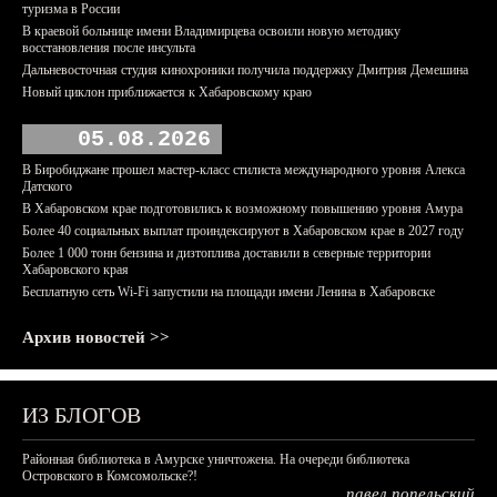
туризма в России
В краевой больнице имени Владимирцева освоили новую методику
восстановления после инсульта
Дальневосточная студия кинохроники получила поддержку Дмитрия Демешина
Новый циклон приближается к Хабаровскому краю
05.08.2026
В Биробиджане прошел мастер-класс стилиста международного уровня Алекса
Датского
В Хабаровском крае подготовились к возможному повышению уровня Амура
Более 40 социальных выплат проиндексируют в Хабаровском крае в 2027 году
Более 1 000 тонн бензина и дизтоплива доставили в северные территории
Хабаровского края
Бесплатную сеть Wi-Fi запустили на площади имени Ленина в Хабаровске
Архив новостей >>
ИЗ БЛОГОВ
Районная библиотека в Амурске уничтожена. На очереди библиотека
Островского в Комсомольске?!
павел попельский