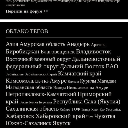
80% российского медиаконтента это телевидение для пациентов психдиспансера
и наркологии.
Перейти на форум >>
ОБЛАКО ТЕГОВ
Азия
Амурская область
Анадырь
Арктика
Биробиджан
Владивосток
Благовещенск
Дальневосточный
Восточный военный округ
федеральный округ
Дальний Восток
ЕАО
Камчатский край
Забайкалье
Забайкальский край
Комсомольск-на-Амуре
Магадан
Курилы
Корякия
Магаданская область
Николаевск-на-Амуре
Находка
Приморский
Петропавловск-Камчатский
край
Республика Саха (Якутия)
Республика Бурятия
Сахалинская область
ТОФ
Тында
Улан-Удэ
Уссурийск
Сибирь
Хабаровск
Хабаровский край
Чукотка
Чита
Южно-Сахалинск
Якутск