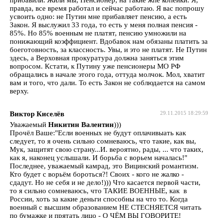
правда, все время работал и сейчас работаю. Я вас попрошу
усвоить одно: не Путин мне прибавляет пенсию, а есть
Закон. Я выслужил 33 года, то есть у меня полная пенсия -
85%. Но 85% военным не платят, пенсию умножили на
понижающий коэффициент. Вдобавок нам обязаны платить за
боеготовность, за классность. Увы, и это не платят. Не Путин
здесь, а Верховная прокуратура должна заняться этим
вопросом. Кстати, к Путину уже пенсионеры МО РФ
обращались в начале этого года, оттуда молчок. Мол, хватит
вам и того, что дали. То есть Закон не соблюдается на самом
верху.
Виктор Киселёв
29.11.2015 18:29:59
Уважаемый
Никитин Валентин
)))
Прочёл Ваше:"Если военных не будут оплачивыать как
следует, то я очень сильно сомневаюсь, что такие, как вы,
Мук, защитят свою страну...И. вероятно, рады, ... что таких,
как я, наконец услышали. И борьба с ворьем началась!"
Последнее, уважаемый камрад, это Вицинский романтизм.
Кто будет с ворьём бороться?! Своих - кого не жалко -
сдадут. Но не себя и не дело!))) Что касается первой части,
то я сильно сомневаюсь, что ТАКИЕ ВОЕННЫЕ, как в
России, хоть за какие деньги способны на что то. Когда
военный с высшим образованием НЕ СТЕСНЯЕТСЯ читать
по бумажке и прятать лицо - О ЧЁМ ВЫ ГОВОРИТЕ!