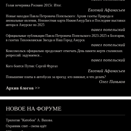
Голая вечеринка Роснано 2015г. Итог.
Евгений Афанасьев
Новые находки Павла Петровича Попельского: Архив газеты Природа и
аномальные явления, Неизвестная карта НижнеАмурЛага и Последние выставки
автора в Амурске по 2025
павел попельский
Официальные публикации Павла Петровича Попельского 2023-2025 в Болгарии,
в газетах Тихоокеанская Звезда и Наш Город Амурск
павел попельский
Комсомольск официально продолжает отмечать День памяти жертв сталинских
репрессий: задумаемся...
павел попельский
Кого боится Путин: Сергей Фургал
Евгений Афанасьев
Повышение платы в автобусах за проезд: кто виноват, и что делать?
Олег Паньков
Архив блогов >>
НОВОЕ НА ФОРУМЕ
Трилогия "Китобои" А. Вахова.
Охранник спит - смена идёт