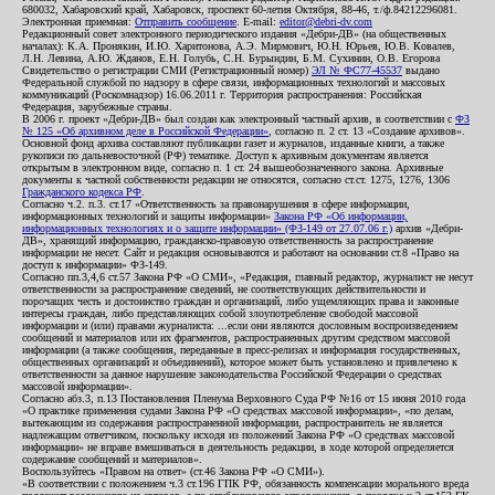
680032, Хабаровский край, Хабаровск, проспект 60-летия Октября, 88-46, т./ф.84212296081.
Электронная приемная:
Отправить сообщение
. E-mail:
editor@debri-dv.com
Редакционный совет электронного периодического издания «Дебри-ДВ» (на общественных
началах): К.А. Пронякин, И.Ю. Харитонова, А.Э. Мирмович, Ю.Н. Юрьев, Ю.В. Ковалев,
Л.Н. Левина, А.Ю. Жданов, Е.Н. Голубь, С.Н. Бурындин, Б.М. Сухинин, О.В. Егорова
Свидетельство о регистрации СМИ (Регистрационный номер)
ЭЛ № ФС77-45537
выдано
Федеральной службой по надзору в сфере связи, информационных технологий и массовых
коммуникаций (Роскомнадзор) 16.06.2011 г. Территория распространения: Российская
Федерация, зарубежные страны.
В 2006 г. проект «Дебри-ДВ» был создан как электронный частный архив, в соответствии с
ФЗ
№ 125 «Об архивном деле в Российской Федерации»
, согласно п. 2 ст. 13 «Создание архивов».
Основной фонд архива составляют публикации газет и журналов, изданные книги, а также
рукописи по дальневосточной (РФ) тематике. Доступ к архивным документам является
открытым в электронном виде, согласно п. 1 ст. 24 вышеобозначенного закона. Архивные
документы к частной собственности редакции не относятся, согласно ст.ст. 1275, 1276, 1306
Гражданского кодекса РФ
.
Согласно ч.2. п.3. ст.17 «Ответственность за правонарушения в сфере информации,
информационных технологий и защиты информации»
Закона РФ «Об информации,
информационных технологиях и о защите информации» (ФЗ-149 от 27.07.06 г.)
архив «Дебри-
ДВ», хранящий информацию, гражданско-правовую ответственность за распространение
информации не несет. Сайт и редакция основываются и работают на основании ст.8 «Право на
доступ к информации» ФЗ-149.
Согласно пп.3,4,6 ст.57 Закона РФ «О СМИ», «Редакция, главный редактор, журналист не несут
ответственности за распространение сведений, не соответствующих действительности и
порочащих честь и достоинство граждан и организаций, либо ущемляющих права и законные
интересы граждан, либо представляющих собой злоупотребление свободой массовой
информации и (или) правами журналиста: ...если они являются дословным воспроизведением
сообщений и материалов или их фрагментов, распространенных другим средством массовой
информации (а также сообщения, переданные в пресс-релизах и информация государственных,
общественных организаций и объединений), которое может быть установлено и привлечено к
ответственности за данное нарушение законодательства Российской Федерации о средствах
массовой информации».
Согласно абз.3, п.13 Постановления Пленума Верховного Суда РФ №16 от 15 июня 2010 года
«О практике применения судами Закона РФ «О средствах массовой информации», «по делам,
вытекающим из содержания распространенной информации, распространитель не является
надлежащим ответчиком, поскольку исходя из положений Закона РФ «О средствах массовой
информации» не вправе вмешиваться в деятельность редакции, в ходе которой определяется
содержание сообщений и материалов».
Воспользуйтесь «Правом на ответ» (ст.46 Закона РФ «О СМИ»).
«В соответствии с положением ч.3 ст.196 ГПК РФ, обязанность компенсации морального вреда