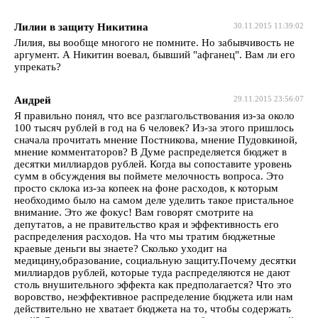
Лилии в защиту Никитина
30.11.2015 11:39:02
Лилия, вы вообще многого не помните. Но забывчивость не
аргумент. А Никитин воевал, бывший "афганец". Вам ли его
упрекать?
Андрей
29.11.2015 23:56:07
Я правильно понял, что все разглагольствования из-за около
100 тысяч рублей в год на 6 человек? Из-за этого пришлось
сначала прочитать мнение Постникова, мнение Пудовкиной,
мнение комментаторов? В Думе распределяется бюджет в
десятки миллиардов рублей. Когда вы сопоставите уровень
сумм в обсуждения вы поймете мелочность вопроса. Это
просто склока из-за копеек на фоне расходов, к которым
необходимо было на самом деле уделить такое пристальное
внимание. Это же фокус! Вам говорят смотрите на
депутатов, а не правительство края и эффективность его
распределения расходов. На что мы тратим бюджетные
краевые деньги вы знаете? Сколько уходит на
медицину,образование, социальную защиту.Почему десятки
миллиардов рублей, которые туда распределяются не дают
столь внушительного эффекта как предполагается? Что это
воровство, неэффективное распределение бюджета или нам
действительно не хватает бюджета на то, чтобы содержать