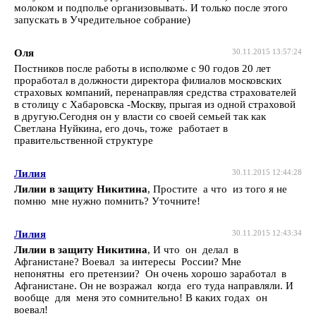
молоком и подполье организовывать. И только после этого
запускать в Учредительное собрание)
Оля
30.11.2015 13:57:24
Постников после работы в исполкоме с 90 годов 20 лет
проработал в должности директора филиалов московских
страховых компаний, перенаправляя средства страхователей
в столицу с Хабаровска -Москву, прыгая из одной страховой
в другую.Сегодня он у власти со своей семьей так как
Светлана Нуйкина, его дочь, тоже работает в
правительственной структуре
Лилия
30.11.2015 12:44:28
Лилии в защиту Никитина
, Простите а что из того я не
помню мне нужно помнить? Уточните!
Лилия
30.11.2015 12:43:34
Лилии в защиту Никитина
, И что он делал в
Афганистане? Воевал за интересы России? Мне
непонятны его претензии? Он очень хорошо заработал в
Афганистане. Он не возражал когда его туда направляли. И
вообще для меня это сомнительно! В каких годах он
воевал!