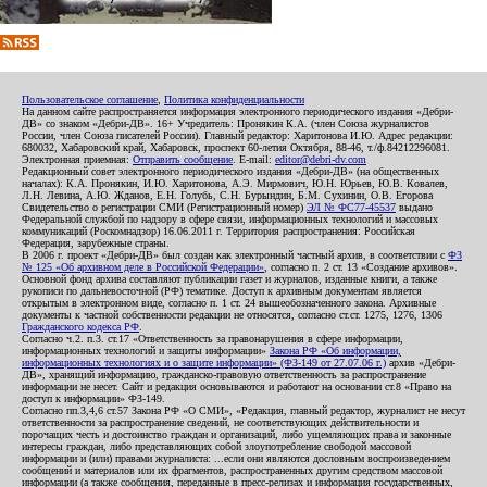
Пользовательское соглашение
,
Политика конфиденциальности
На данном сайте распространяется информация электронного периодического издания «Дебри-
ДВ» со знаком «Дебри-ДВ». 16+ Учредитель: Пронякин К.А. (член Союза журналистов
России, член Союза писателей России). Главный редактор: Харитонова И.Ю. Адрес редакции:
680032, Хабаровский край, Хабаровск, проспект 60-летия Октября, 88-46, т./ф.84212296081.
Электронная приемная:
Отправить сообщение
. E-mail:
editor@debri-dv.com
Редакционный совет электронного периодического издания «Дебри-ДВ» (на общественных
началах): К.А. Пронякин, И.Ю. Харитонова, А.Э. Мирмович, Ю.Н. Юрьев, Ю.В. Ковалев,
Л.Н. Левина, А.Ю. Жданов, Е.Н. Голубь, С.Н. Бурындин, Б.М. Сухинин, О.В. Егорова
Свидетельство о регистрации СМИ (Регистрационный номер)
ЭЛ № ФС77-45537
выдано
Федеральной службой по надзору в сфере связи, информационных технологий и массовых
коммуникаций (Роскомнадзор) 16.06.2011 г. Территория распространения: Российская
Федерация, зарубежные страны.
В 2006 г. проект «Дебри-ДВ» был создан как электронный частный архив, в соответствии с
ФЗ
№ 125 «Об архивном деле в Российской Федерации»
, согласно п. 2 ст. 13 «Создание архивов».
Основной фонд архива составляют публикации газет и журналов, изданные книги, а также
рукописи по дальневосточной (РФ) тематике. Доступ к архивным документам является
открытым в электронном виде, согласно п. 1 ст. 24 вышеобозначенного закона. Архивные
документы к частной собственности редакции не относятся, согласно ст.ст. 1275, 1276, 1306
Гражданского кодекса РФ
.
Согласно ч.2. п.3. ст.17 «Ответственность за правонарушения в сфере информации,
информационных технологий и защиты информации»
Закона РФ «Об информации,
информационных технологиях и о защите информации» (ФЗ-149 от 27.07.06 г.)
архив «Дебри-
ДВ», хранящий информацию, гражданско-правовую ответственность за распространение
информации не несет. Сайт и редакция основываются и работают на основании ст.8 «Право на
доступ к информации» ФЗ-149.
Согласно пп.3,4,6 ст.57 Закона РФ «О СМИ», «Редакция, главный редактор, журналист не несут
ответственности за распространение сведений, не соответствующих действительности и
порочащих честь и достоинство граждан и организаций, либо ущемляющих права и законные
интересы граждан, либо представляющих собой злоупотребление свободой массовой
информации и (или) правами журналиста: ...если они являются дословным воспроизведением
сообщений и материалов или их фрагментов, распространенных другим средством массовой
информации (а также сообщения, переданные в пресс-релизах и информация государственных,