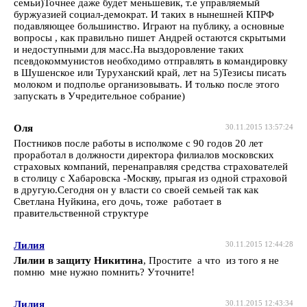
семьи)Точнее даже будет меньшевик, т.е управляемый
буржуазией социал-демократ. И таких в нынешней КПРФ
подавляющее большинство. Играют на публику, а основные
вопросы , как правильно пишет Андрей остаются скрытыми
и недоступными для масс.На выздоровление таких
псевдокоммунистов необходимо отправлять в командировку
в Шушенское или Туруханский край, лет на 5)Тезисы писать
молоком и подполье организовывать. И только после этого
запускать в Учредительное собрание)
Оля
30.11.2015 13:57:24
Постников после работы в исполкоме с 90 годов 20 лет
проработал в должности директора филиалов московских
страховых компаний, перенаправляя средства страхователей
в столицу с Хабаровска -Москву, прыгая из одной страховой
в другую.Сегодня он у власти со своей семьей так как
Светлана Нуйкина, его дочь, тоже работает в
правительственной структуре
Лилия
30.11.2015 12:44:28
Лилии в защиту Никитина
, Простите а что из того я не
помню мне нужно помнить? Уточните!
Лилия
30.11.2015 12:43:34