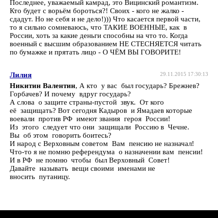
Последнее, уважаемый камрад, это Вицинский романтизм.
Кто будет с ворьём бороться?! Своих - кого не жалко -
сдадут. Но не себя и не дело!))) Что касается первой части,
то я сильно сомневаюсь, что ТАКИЕ ВОЕННЫЕ, как в
России, хоть за какие деньги способны на что то. Когда
военный с высшим образованием НЕ СТЕСНЯЕТСЯ читать
по бумажке и прятать лицо - О ЧЁМ ВЫ ГОВОРИТЕ!
Лилия
29.11.2015 17:30:13
Никитин Валентин
, А кто у вас был государь? Брежнев?
Горбачев? И почему вдруг государь?
А слова о защите страны-пустой звук. От кого
её защищать? Вот сегодня Кадыров и Ямадаев которые
воевали против РФ имеют звания героя России!
Из этого следует что они защищали Россию в Чечне.
Вы об этом говорить боитесь?
И народ с Верховным советом Вам пенсию не назначал!
Что-то я не помню референдума о назначении вам пенсии!
И в РФ не помню чтобы был Верховный Совет!
Давайте называть вещи своими именами не
вносить путаницу.