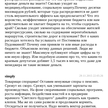
краевые деньги вы знаете? Сколько уходит на
медицину,образование, социальную защиту.Почему десятки
миллиардов рублей, которые туда распределяются не дают
столь внушительного эффекта как предполагается? Что это
воровство, неэффективное распределение бюджета или нам
действительно не хватает бюджета на то, чтобы содержать
край? Сколько уходит элементарно на обеспечение жителей
энергоресурсами, сколько на содержание нерентабильных
маршрутов, строительство дорог в глухомане? Вот о каких
расходах хотелось бы услышать от Постникова или
Пудовкиной? Почему они приняли те или иные расходы в
бюджете. Объяснили логику данных решений. Люди же
ничего не знают! Максимум публикуют общие цифры на ту
или иную сферу. Или подобную ахинею про то, что каким-то
краевым депутатам добявят 1,5 тысяч в месяц, что даже для
менеджера не такие великие деньги.
simply
29.11.2015 22:05:26
Товарищи спорщики! Оставим ненужные споры о пенсиях.
Срежут их скоро. Срежут, как уменьшают зарплаты на
производствах. На фоне сворачивания социальных программ,
роста инфляции, бездействия властей и в предверии
мрачного "Светлого будущего" давайте решать как травить
клопов. Мы же их сами развели и продолжаем кормить.
Отсидеться не получиться. Надо менять вектор развития.