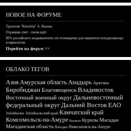
НОВОЕ НА ФОРУМЕ
Трилогия "Китобои" А. Вахова.
Охранник спит - смена идёт
80% российского медиаконтента это телевидение для пациентов психдиспансера
и наркологии.
Перейти на форум >>
ОБЛАКО ТЕГОВ
Азия
Амурская область
Анадырь
Арктика
Биробиджан
Владивосток
Благовещенск
Дальневосточный
Восточный военный округ
федеральный округ
Дальний Восток
ЕАО
Камчатский край
Забайкалье
Забайкальский край
Комсомольск-на-Амуре
Магадан
Курилы
Корякия
Магаданская область
Николаевск-на-Амуре
Находка