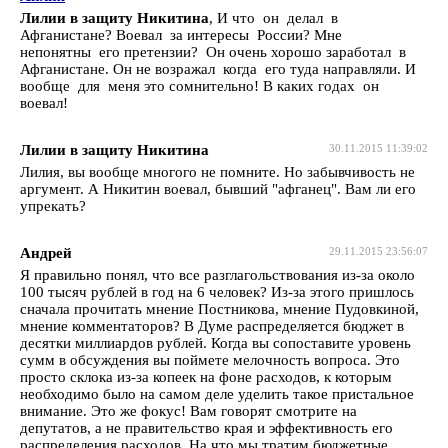
Лилии в защиту Никитина
, И что он делал в
Афганистане? Воевал за интересы России? Мне
непонятны его претензии? Он очень хорошо заработал в
Афганистане. Он не возражал когда его туда направляли. И
вообще для меня это сомнительно! В каких годах он
воевал!
Лилии в защиту Никитина
30.11.2015 11:39:02
Лилия, вы вообще многого не помните. Но забывчивость не
аргумент. А Никитин воевал, бывший "афганец". Вам ли его
упрекать?
Андрей
29.11.2015 23:56:07
Я правильно понял, что все разглагольствования из-за около
100 тысяч рублей в год на 6 человек? Из-за этого пришлось
сначала прочитать мнение Постникова, мнение Пудовкиной,
мнение комментаторов? В Думе распределяется бюджет в
десятки миллиардов рублей. Когда вы сопоставите уровень
сумм в обсуждения вы поймете мелочность вопроса. Это
просто склока из-за копеек на фоне расходов, к которым
необходимо было на самом деле уделить такое пристальное
внимание. Это же фокус! Вам говорят смотрите на
депутатов, а не правительство края и эффективность его
распределения расходов. На что мы тратим бюджетные