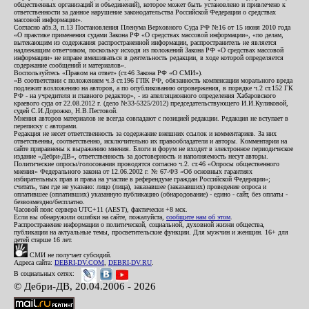
общественных организаций и объединений), которое может быть установлено и привлечено к
ответственности за данное нарушение законодательства Российской Федерации о средствах
массовой информации».
Согласно абз.3, п.13 Постановления Пленума Верховного Суда РФ №16 от 15 июня 2010 года
«О практике применения судами Закона РФ «О средствах массовой информации», «по делам,
вытекающим из содержания распространенной информации, распространитель не является
надлежащим ответчиком, поскольку исходя из положений Закона РФ «О средствах массовой
информации» не вправе вмешиваться в деятельность редакции, в ходе которой определяется
содержание сообщений и материалов».
Воспользуйтесь «Правом на ответ» (ст.46 Закона РФ «О СМИ»).
«В соответствии с положением ч.3 ст.196 ГПК РФ, обязанность компенсации морального вреда
подлежит возложению на авторов, а по опубликованию опровержения, в порядке ч.2 ст.152 ГК
РФ - на учредителя и главного редактор», - из апелляционного определения Хабаровского
краевого суда от 22.08.2012 г. (дело №33-5325/2012) председательствующего И.И.Куликовой,
судей С.И.Дорожко, Н.В.Пестовой.
Мнения авторов материалов не всегда совпадают с позицией редакции. Редакция не вступает в
переписку с авторами.
Редакция не несет ответственность за содержание внешних ссылок и комментариев. За них
ответственны, соответственно, исключительно их правообладатели и авторы. Комментарии на
сайте приравнены к выражению мнения. Блоги и форум не входят в электронное периодическое
издание «Дебри-ДВ», ответственность за достоверность и наполняемость несут авторы.
Политические опросы/голосования проводятся согласно ч.2. ст.46 «Опросы общественного
мнения» Федерального закона от 12.06.2002 г. № 67-ФЗ «Об основных гарантиях
избирательных прав и права на участие в референдуме граждан Российской Федерации»;
считать, там где не указано: лицо (лица), заказавшее (заказавших) проведение опроса и
оплатившее (оплативших) указанную публикацию (обнародование) - едино - сайт, без оплаты -
безвозмездно/бесплатно.
Часовой пояс сервера UTC+11 (AEST), фактически +8 мск.
Если вы обнаружили ошибки на сайте, пожалуйста,
сообщите нам об этом
.
Распространение информации о политической, социальной, духовной жизни общества,
публикации на актуальные темы, просветительские функции. Для мужчин и женщин. 16+ для
детей старше 16 лет.
СМИ не получает субсидий.
Адреса сайта:
DEBRI-DV.COM
,
DEBRI-DV.RU
.
В социальных сетях:
© Дебри-ДВ, 20.04.2006 - 2026