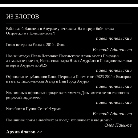
ИЗ БЛОГОВ
Районная библиотека в Амурске уничтожена. На очереди библиотека
Островского в Комсомольске?!
павел попельский
Голая вечеринка Роснано 2015г. Итог.
Евгений Афанасьев
Новые находки Павла Петровича Попельского: Архив газеты Природа и
аномальные явления, Неизвестная карта НижнеАмурЛага и Последние выставки
автора в Амурске по 2025
павел попельский
Официальные публикации Павла Петровича Попельского 2023-2025 в Болгарии,
в газетах Тихоокеанская Звезда и Наш Город Амурск
павел попельский
Комсомольск официально продолжает отмечать День памяти жертв сталинских
репрессий: задумаемся...
павел попельский
Кого боится Путин: Сергей Фургал
Евгений Афанасьев
Повышение платы в автобусах за проезд: кто виноват, и что делать?
Олег Паньков
Архив блогов >>