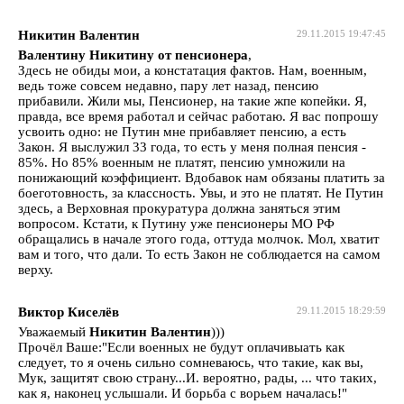
Никитин Валентин
29.11.2015 19:47:45
Валентину Никитину от пенсионера
,
Здесь не обиды мои, а констатация фактов. Нам, военным,
ведь тоже совсем недавно, пару лет назад, пенсию
прибавили. Жили мы, Пенсионер, на такие жпе копейки. Я,
правда, все время работал и сейчас работаю. Я вас попрошу
усвоить одно: не Путин мне прибавляет пенсию, а есть
Закон. Я выслужил 33 года, то есть у меня полная пенсия -
85%. Но 85% военным не платят, пенсию умножили на
понижающий коэффициент. Вдобавок нам обязаны платить за
боеготовность, за классность. Увы, и это не платят. Не Путин
здесь, а Верховная прокуратура должна заняться этим
вопросом. Кстати, к Путину уже пенсионеры МО РФ
обращались в начале этого года, оттуда молчок. Мол, хватит
вам и того, что дали. То есть Закон не соблюдается на самом
верху.
Виктор Киселёв
29.11.2015 18:29:59
Уважаемый
Никитин Валентин
)))
Прочёл Ваше:"Если военных не будут оплачивыать как
следует, то я очень сильно сомневаюсь, что такие, как вы,
Мук, защитят свою страну...И. вероятно, рады, ... что таких,
как я, наконец услышали. И борьба с ворьем началась!"