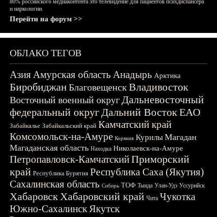
80% российского медиаконтента это телевидение для пациентов психдиспансера
и наркологии.
Перейти на форум >>
ОБЛАКО ТЕГОВ
Азия
Амурская область
Анадырь
Арктика
Биробиджан
Владивосток
Благовещенск
Дальневосточный
Восточный военный округ
федеральный округ
Дальний Восток
ЕАО
Камчатский край
Забайкалье
Забайкальский край
Комсомольск-на-Амуре
Магадан
Курилы
Корякия
Магаданская область
Николаевск-на-Амуре
Находка
Приморский
Петропавловск-Камчатский
край
Республика Саха (Якутия)
Республика Бурятия
Сахалинская область
ТОФ
Тында
Улан-Удэ
Уссурийск
Сибирь
Хабаровск
Хабаровский край
Чукотка
Чита
Южно-Сахалинск
Якутск