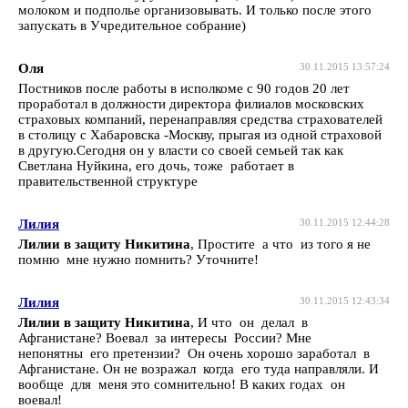
молоком и подполье организовывать. И только после этого
запускать в Учредительное собрание)
Оля
30.11.2015 13:57:24
Постников после работы в исполкоме с 90 годов 20 лет
проработал в должности директора филиалов московских
страховых компаний, перенаправляя средства страхователей
в столицу с Хабаровска -Москву, прыгая из одной страховой
в другую.Сегодня он у власти со своей семьей так как
Светлана Нуйкина, его дочь, тоже работает в
правительственной структуре
Лилия
30.11.2015 12:44:28
Лилии в защиту Никитина
, Простите а что из того я не
помню мне нужно помнить? Уточните!
Лилия
30.11.2015 12:43:34
Лилии в защиту Никитина
, И что он делал в
Афганистане? Воевал за интересы России? Мне
непонятны его претензии? Он очень хорошо заработал в
Афганистане. Он не возражал когда его туда направляли. И
вообще для меня это сомнительно! В каких годах он
воевал!