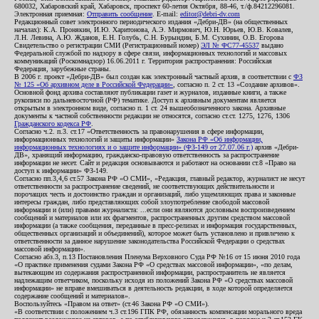
680032, Хабаровский край, Хабаровск, проспект 60-летия Октября, 88-46, т./ф.84212296081.
Электронная приемная:
Отправить сообщение
. E-mail:
editor@debri-dv.com
Редакционный совет электронного периодического издания «Дебри-ДВ» (на общественных
началах): К.А. Пронякин, И.Ю. Харитонова, А.Э. Мирмович, Ю.Н. Юрьев, Ю.В. Ковалев,
Л.Н. Левина, А.Ю. Жданов, Е.Н. Голубь, С.Н. Бурындин, Б.М. Сухинин, О.В. Егорова
Свидетельство о регистрации СМИ (Регистрационный номер)
ЭЛ № ФС77-45537
выдано
Федеральной службой по надзору в сфере связи, информационных технологий и массовых
коммуникаций (Роскомнадзор) 16.06.2011 г. Территория распространения: Российская
Федерация, зарубежные страны.
В 2006 г. проект «Дебри-ДВ» был создан как электронный частный архив, в соответствии с
ФЗ
№ 125 «Об архивном деле в Российской Федерации»
, согласно п. 2 ст. 13 «Создание архивов».
Основной фонд архива составляют публикации газет и журналов, изданные книги, а также
рукописи по дальневосточной (РФ) тематике. Доступ к архивным документам является
открытым в электронном виде, согласно п. 1 ст. 24 вышеобозначенного закона. Архивные
документы к частной собственности редакции не относятся, согласно ст.ст. 1275, 1276, 1306
Гражданского кодекса РФ
.
Согласно ч.2. п.3. ст.17 «Ответственность за правонарушения в сфере информации,
информационных технологий и защиты информации»
Закона РФ «Об информации,
информационных технологиях и о защите информации» (ФЗ-149 от 27.07.06 г.)
архив «Дебри-
ДВ», хранящий информацию, гражданско-правовую ответственность за распространение
информации не несет. Сайт и редакция основываются и работают на основании ст.8 «Право на
доступ к информации» ФЗ-149.
Согласно пп.3,4,6 ст.57 Закона РФ «О СМИ», «Редакция, главный редактор, журналист не несут
ответственности за распространение сведений, не соответствующих действительности и
порочащих честь и достоинство граждан и организаций, либо ущемляющих права и законные
интересы граждан, либо представляющих собой злоупотребление свободой массовой
информации и (или) правами журналиста: ...если они являются дословным воспроизведением
сообщений и материалов или их фрагментов, распространенных другим средством массовой
информации (а также сообщения, переданные в пресс-релизах и информация государственных,
общественных организаций и объединений), которое может быть установлено и привлечено к
ответственности за данное нарушение законодательства Российской Федерации о средствах
массовой информации».
Согласно абз.3, п.13 Постановления Пленума Верховного Суда РФ №16 от 15 июня 2010 года
«О практике применения судами Закона РФ «О средствах массовой информации», «по делам,
вытекающим из содержания распространенной информации, распространитель не является
надлежащим ответчиком, поскольку исходя из положений Закона РФ «О средствах массовой
информации» не вправе вмешиваться в деятельность редакции, в ходе которой определяется
содержание сообщений и материалов».
Воспользуйтесь «Правом на ответ» (ст.46 Закона РФ «О СМИ»).
«В соответствии с положением ч.3 ст.196 ГПК РФ, обязанность компенсации морального вреда