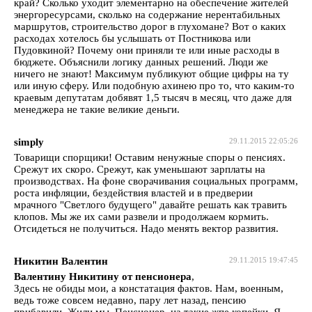
край? Сколько уходит элементарно на обеспечение жителей
энергоресурсами, сколько на содержание нерентабильных
маршрутов, строительство дорог в глухомане? Вот о каких
расходах хотелось бы услышать от Постникова или
Пудовкиной? Почему они приняли те или иные расходы в
бюджете. Объяснили логику данных решений. Люди же
ничего не знают! Максимум публикуют общие цифры на ту
или иную сферу. Или подобную ахинею про то, что каким-то
краевым депутатам добявят 1,5 тысяч в месяц, что даже для
менеджера не такие великие деньги.
simply
29.11.2015 22:05:26
Товарищи спорщики! Оставим ненужные споры о пенсиях.
Срежут их скоро. Срежут, как уменьшают зарплаты на
производствах. На фоне сворачивания социальных программ,
роста инфляции, бездействия властей и в предверии
мрачного "Светлого будущего" давайте решать как травить
клопов. Мы же их сами развели и продолжаем кормить.
Отсидеться не получиться. Надо менять вектор развития.
Никитин Валентин
29.11.2015 19:47:45
Валентину Никитину от пенсионера
,
Здесь не обиды мои, а констатация фактов. Нам, военным,
ведь тоже совсем недавно, пару лет назад, пенсию
прибавили. Жили мы, Пенсионер, на такие жпе копейки. Я,