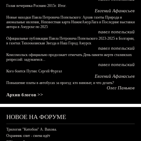
Голая вечеринка Роснано 2015г. Итог.
Евгений Афанасьев
Новые находки Павла Петровича Попельского: Архив газеты Природа и
аномальные явления, Неизвестная карта НижнеАмурЛага и Последние выставки
автора в Амурске по 2025
павел попельский
Официальные публикации Павла Петровича Попельского 2023-2025 в Болгарии,
в газетах Тихоокеанская Звезда и Наш Город Амурск
павел попельский
Комсомольск официально продолжает отмечать День памяти жертв сталинских
репрессий: задумаемся...
павел попельский
Кого боится Путин: Сергей Фургал
Евгений Афанасьев
Повышение платы в автобусах за проезд: кто виноват, и что делать?
Олег Паньков
Архив блогов >>
НОВОЕ НА ФОРУМЕ
Трилогия "Китобои" А. Вахова.
Охранник спит - смена идёт