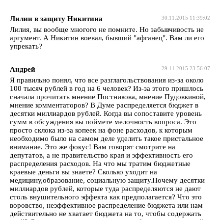
Лилии в защиту Никитина
30.11.2015 11:39:02
Лилия, вы вообще многого не помните. Но забывчивость не
аргумент. А Никитин воевал, бывший "афганец". Вам ли его
упрекать?
Андрей
29.11.2015 23:56:07
Я правильно понял, что все разглагольствования из-за около
100 тысяч рублей в год на 6 человек? Из-за этого пришлось
сначала прочитать мнение Постникова, мнение Пудовкиной,
мнение комментаторов? В Думе распределяется бюджет в
десятки миллиардов рублей. Когда вы сопоставите уровень
сумм в обсуждения вы поймете мелочность вопроса. Это
просто склока из-за копеек на фоне расходов, к которым
необходимо было на самом деле уделить такое пристальное
внимание. Это же фокус! Вам говорят смотрите на
депутатов, а не правительство края и эффективность его
распределения расходов. На что мы тратим бюджетные
краевые деньги вы знаете? Сколько уходит на
медицину,образование, социальную защиту.Почему десятки
миллиардов рублей, которые туда распределяются не дают
столь внушительного эффекта как предполагается? Что это
воровство, неэффективное распределение бюджета или нам
действительно не хватает бюджета на то, чтобы содержать