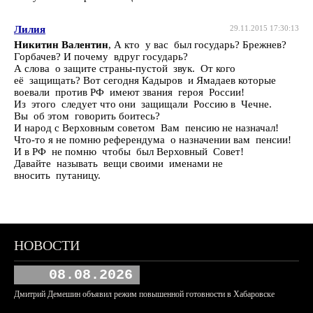
Лилия
29.11.2015 17:30:13
Никитин Валентин
, А кто у вас был государь? Брежнев?
Горбачев? И почему вдруг государь?
А слова о защите страны-пустой звук. От кого
её защищать? Вот сегодня Кадыров и Ямадаев которые
воевали против РФ имеют звания героя России!
Из этого следует что они защищали Россию в Чечне.
Вы об этом говорить боитесь?
И народ с Верховным советом Вам пенсию не назначал!
Что-то я не помню референдума о назначении вам пенсии!
И в РФ не помню чтобы был Верховный Совет!
Давайте называть вещи своими именами не
вносить путаницу.
НОВОСТИ
08.08.2026
Дмитрий Демешин объявил режим повышенной готовности в Хабаровске