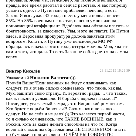
правда, все время работал и сейчас работаю. Я вас попрошу
усвоить одно: не Путин мне прибавляет пенсию, а есть
Закон. Я выслужил 33 года, то есть у меня полная пенсия -
85%. Но 85% военным не платят, пенсию умножили на
понижающий коэффициент. Вдобавок нам обязаны платить за
боеготовность, за классность. Увы, и это не платят. Не Путин
здесь, а Верховная прокуратура должна заняться этим
вопросом. Кстати, к Путину уже пенсионеры МО РФ
обращались в начале этого года, оттуда молчок. Мол, хватит
вам и того, что дали. То есть Закон не соблюдается на самом
верху.
Виктор Киселёв
29.11.2015 18:29:59
Уважаемый
Никитин Валентин
)))
Прочёл Ваше:"Если военных не будут оплачивыать как
следует, то я очень сильно сомневаюсь, что такие, как вы,
Мук, защитят свою страну...И. вероятно, рады, ... что таких,
как я, наконец услышали. И борьба с ворьем началась!"
Последнее, уважаемый камрад, это Вицинский романтизм.
Кто будет с ворьём бороться?! Своих - кого не жалко -
сдадут. Но не себя и не дело!))) Что касается первой части,
то я сильно сомневаюсь, что ТАКИЕ ВОЕННЫЕ, как в
России, хоть за какие деньги способны на что то. Когда
военный с высшим образованием НЕ СТЕСНЯЕТСЯ читать
по бумажке и прятать лицо - О ЧЁМ ВЫ ГОВОРИТЕ!