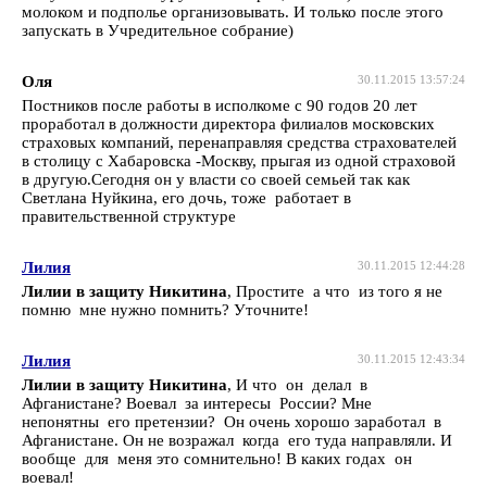
молоком и подполье организовывать. И только после этого
запускать в Учредительное собрание)
Оля
30.11.2015 13:57:24
Постников после работы в исполкоме с 90 годов 20 лет
проработал в должности директора филиалов московских
страховых компаний, перенаправляя средства страхователей
в столицу с Хабаровска -Москву, прыгая из одной страховой
в другую.Сегодня он у власти со своей семьей так как
Светлана Нуйкина, его дочь, тоже работает в
правительственной структуре
Лилия
30.11.2015 12:44:28
Лилии в защиту Никитина
, Простите а что из того я не
помню мне нужно помнить? Уточните!
Лилия
30.11.2015 12:43:34
Лилии в защиту Никитина
, И что он делал в
Афганистане? Воевал за интересы России? Мне
непонятны его претензии? Он очень хорошо заработал в
Афганистане. Он не возражал когда его туда направляли. И
вообще для меня это сомнительно! В каких годах он
воевал!