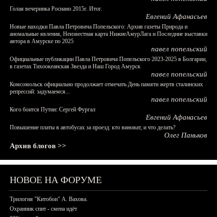
Голая вечеринка Роснано 2015г. Итог.
Евгений Афанасьев
Новые находки Павла Петровича Попельского: Архив газеты Природа и
аномальные явления, Неизвестная карта НижнеАмурЛага и Последние выставки
автора в Амурске по 2025
павел попельский
Официальные публикации Павла Петровича Попельского 2023-2025 в Болгарии,
в газетах Тихоокеанская Звезда и Наш Город Амурск
павел попельский
Комсомольск официально продолжает отмечать День памяти жертв сталинских
репрессий: задумаемся...
павел попельский
Кого боится Путин: Сергей Фургал
Евгений Афанасьев
Повышение платы в автобусах за проезд: кто виноват, и что делать?
Олег Паньков
Архив блогов >>
НОВОЕ НА ФОРУМЕ
Трилогия "Китобои" А. Вахова.
Охранник спит - смена идёт