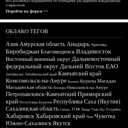
80% российского медиаконтента это телевидение для пациентов психдиспансера
и наркологии.
Перейти на форум >>
ОБЛАКО ТЕГОВ
Азия
Амурская область
Анадырь
Арктика
Биробиджан
Владивосток
Благовещенск
Дальневосточный
Восточный военный округ
федеральный округ
Дальний Восток
ЕАО
Камчатский край
Забайкалье
Забайкальский край
Комсомольск-на-Амуре
Магадан
Курилы
Корякия
Магаданская область
Николаевск-на-Амуре
Находка
Приморский
Петропавловск-Камчатский
край
Республика Саха (Якутия)
Республика Бурятия
Сахалинская область
ТОФ
Тында
Улан-Удэ
Уссурийск
Сибирь
Хабаровск
Хабаровский край
Чукотка
Чита
Южно-Сахалинск
Якутск