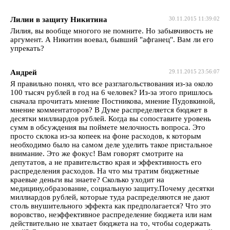
Лилии в защиту Никитина
30.11.2015 11:39:02
Лилия, вы вообще многого не помните. Но забывчивость не
аргумент. А Никитин воевал, бывший "афганец". Вам ли его
упрекать?
Андрей
29.11.2015 23:56:07
Я правильно понял, что все разглагольствования из-за около
100 тысяч рублей в год на 6 человек? Из-за этого пришлось
сначала прочитать мнение Постникова, мнение Пудовкиной,
мнение комментаторов? В Думе распределяется бюджет в
десятки миллиардов рублей. Когда вы сопоставите уровень
сумм в обсуждения вы поймете мелочность вопроса. Это
просто склока из-за копеек на фоне расходов, к которым
необходимо было на самом деле уделить такое пристальное
внимание. Это же фокус! Вам говорят смотрите на
депутатов, а не правительство края и эффективность его
распределения расходов. На что мы тратим бюджетные
краевые деньги вы знаете? Сколько уходит на
медицину,образование, социальную защиту.Почему десятки
миллиардов рублей, которые туда распределяются не дают
столь внушительного эффекта как предполагается? Что это
воровство, неэффективное распределение бюджета или нам
действительно не хватает бюджета на то, чтобы содержать