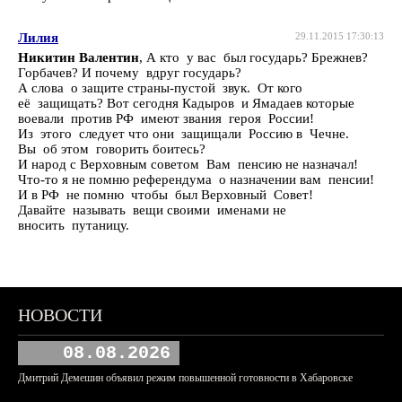
Лилия
29.11.2015 17:30:13
Никитин Валентин
, А кто у вас был государь? Брежнев?
Горбачев? И почему вдруг государь?
А слова о защите страны-пустой звук. От кого
её защищать? Вот сегодня Кадыров и Ямадаев которые
воевали против РФ имеют звания героя России!
Из этого следует что они защищали Россию в Чечне.
Вы об этом говорить боитесь?
И народ с Верховным советом Вам пенсию не назначал!
Что-то я не помню референдума о назначении вам пенсии!
И в РФ не помню чтобы был Верховный Совет!
Давайте называть вещи своими именами не
вносить путаницу.
НОВОСТИ
08.08.2026
Дмитрий Демешин объявил режим повышенной готовности в Хабаровске