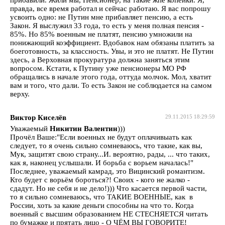
правда, все время работал и сейчас работаю. Я вас попрошу
усвоить одно: не Путин мне прибавляет пенсию, а есть
Закон. Я выслужил 33 года, то есть у меня полная пенсия -
85%. Но 85% военным не платят, пенсию умножили на
понижающий коэффициент. Вдобавок нам обязаны платить за
боеготовность, за классность. Увы, и это не платят. Не Путин
здесь, а Верховная прокуратура должна заняться этим
вопросом. Кстати, к Путину уже пенсионеры МО РФ
обращались в начале этого года, оттуда молчок. Мол, хватит
вам и того, что дали. То есть Закон не соблюдается на самом
верху.
Виктор Киселёв
29.11.2015 18:29:59
Уважаемый
Никитин Валентин
)))
Прочёл Ваше:"Если военных не будут оплачивыать как
следует, то я очень сильно сомневаюсь, что такие, как вы,
Мук, защитят свою страну...И. вероятно, рады, ... что таких,
как я, наконец услышали. И борьба с ворьем началась!"
Последнее, уважаемый камрад, это Вицинский романтизм.
Кто будет с ворьём бороться?! Своих - кого не жалко -
сдадут. Но не себя и не дело!))) Что касается первой части,
то я сильно сомневаюсь, что ТАКИЕ ВОЕННЫЕ, как в
России, хоть за какие деньги способны на что то. Когда
военный с высшим образованием НЕ СТЕСНЯЕТСЯ читать
по бумажке и прятать лицо - О ЧЁМ ВЫ ГОВОРИТЕ!