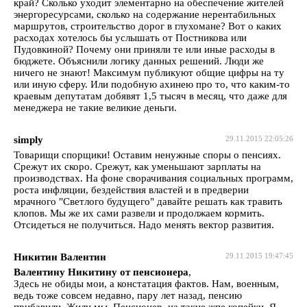
край? Сколько уходит элементарно на обеспечение жителей
энергоресурсами, сколько на содержание нерентабильных
маршрутов, строительство дорог в глухомане? Вот о каких
расходах хотелось бы услышать от Постникова или
Пудовкиной? Почему они приняли те или иные расходы в
бюджете. Объяснили логику данных решений. Люди же
ничего не знают! Максимум публикуют общие цифры на ту
или иную сферу. Или подобную ахинею про то, что каким-то
краевым депутатам добявят 1,5 тысяч в месяц, что даже для
менеджера не такие великие деньги.
simply
29.11.2015 22:05:26
Товарищи спорщики! Оставим ненужные споры о пенсиях.
Срежут их скоро. Срежут, как уменьшают зарплаты на
производствах. На фоне сворачивания социальных программ,
роста инфляции, бездействия властей и в предверии
мрачного "Светлого будущего" давайте решать как травить
клопов. Мы же их сами развели и продолжаем кормить.
Отсидеться не получиться. Надо менять вектор развития.
Никитин Валентин
29.11.2015 19:47:45
Валентину Никитину от пенсионера
,
Здесь не обиды мои, а констатация фактов. Нам, военным,
ведь тоже совсем недавно, пару лет назад, пенсию
прибавили. Жили мы, Пенсионер, на такие жпе копейки. Я,