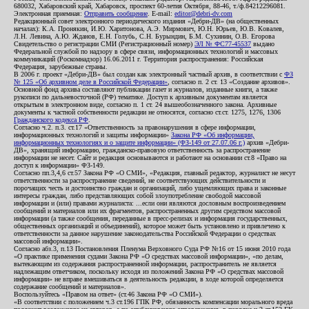
680032, Хабаровский край, Хабаровск, проспект 60-летия Октября, 88-46, т./ф.84212296081.
Электронная приемная:
Отправить сообщение
. E-mail:
editor@debri-dv.com
Редакционный совет электронного периодического издания «Дебри-ДВ» (на общественных
началах): К.А. Пронякин, И.Ю. Харитонова, А.Э. Мирмович, Ю.Н. Юрьев, Ю.В. Ковалев,
Л.Н. Левина, А.Ю. Жданов, Е.Н. Голубь, С.Н. Бурындин, Б.М. Сухинин, О.В. Егорова
Свидетельство о регистрации СМИ (Регистрационный номер)
ЭЛ № ФС77-45537
выдано
Федеральной службой по надзору в сфере связи, информационных технологий и массовых
коммуникаций (Роскомнадзор) 16.06.2011 г. Территория распространения: Российская
Федерация, зарубежные страны.
В 2006 г. проект «Дебри-ДВ» был создан как электронный частный архив, в соответствии с
ФЗ
№ 125 «Об архивном деле в Российской Федерации»
, согласно п. 2 ст. 13 «Создание архивов».
Основной фонд архива составляют публикации газет и журналов, изданные книги, а также
рукописи по дальневосточной (РФ) тематике. Доступ к архивным документам является
открытым в электронном виде, согласно п. 1 ст. 24 вышеобозначенного закона. Архивные
документы к частной собственности редакции не относятся, согласно ст.ст. 1275, 1276, 1306
Гражданского кодекса РФ
.
Согласно ч.2. п.3. ст.17 «Ответственность за правонарушения в сфере информации,
информационных технологий и защиты информации»
Закона РФ «Об информации,
информационных технологиях и о защите информации» (ФЗ-149 от 27.07.06 г.)
архив «Дебри-
ДВ», хранящий информацию, гражданско-правовую ответственность за распространение
информации не несет. Сайт и редакция основываются и работают на основании ст.8 «Право на
доступ к информации» ФЗ-149.
Согласно пп.3,4,6 ст.57 Закона РФ «О СМИ», «Редакция, главный редактор, журналист не несут
ответственности за распространение сведений, не соответствующих действительности и
порочащих честь и достоинство граждан и организаций, либо ущемляющих права и законные
интересы граждан, либо представляющих собой злоупотребление свободой массовой
информации и (или) правами журналиста: ...если они являются дословным воспроизведением
сообщений и материалов или их фрагментов, распространенных другим средством массовой
информации (а также сообщения, переданные в пресс-релизах и информация государственных,
общественных организаций и объединений), которое может быть установлено и привлечено к
ответственности за данное нарушение законодательства Российской Федерации о средствах
массовой информации».
Согласно абз.3, п.13 Постановления Пленума Верховного Суда РФ №16 от 15 июня 2010 года
«О практике применения судами Закона РФ «О средствах массовой информации», «по делам,
вытекающим из содержания распространенной информации, распространитель не является
надлежащим ответчиком, поскольку исходя из положений Закона РФ «О средствах массовой
информации» не вправе вмешиваться в деятельность редакции, в ходе которой определяется
содержание сообщений и материалов».
Воспользуйтесь «Правом на ответ» (ст.46 Закона РФ «О СМИ»).
«В соответствии с положением ч.3 ст.196 ГПК РФ, обязанность компенсации морального вреда