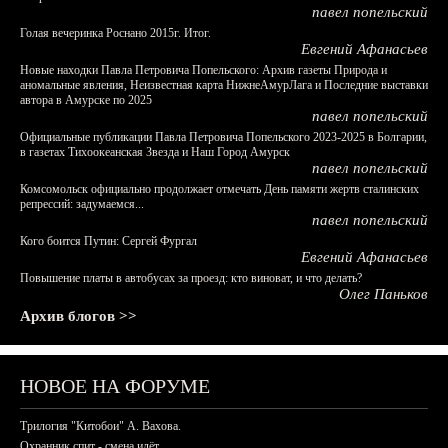
павел попельский
Голая вечеринка Роснано 2015г. Итог.
Евгений Афанасьев
Новые находки Павла Петровича Попельского: Архив газеты Природа и
аномальные явления, Неизвестная карта НижнеАмурЛага и Последние выставки
автора в Амурске по 2025
павел попельский
Официальные публикации Павла Петровича Попельского 2023-2025 в Болгарии,
в газетах Тихоокеанская Звезда и Наш Город Амурск
павел попельский
Комсомольск официально продолжает отмечать День памяти жертв сталинских
репрессий: задумаемся...
павел попельский
Кого боится Путин: Сергей Фургал
Евгений Афанасьев
Повышение платы в автобусах за проезд: кто виноват, и что делать?
Олег Паньков
Архив блогов >>
НОВОЕ НА ФОРУМЕ
Трилогия "Китобои" А. Вахова.
Охранник спит - смена идёт