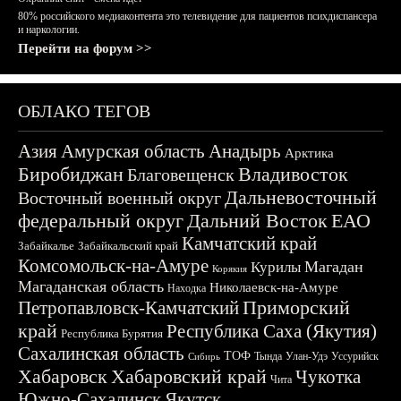
80% российского медиаконтента это телевидение для пациентов психдиспансера
и наркологии.
Перейти на форум >>
ОБЛАКО ТЕГОВ
Азия
Амурская область
Анадырь
Арктика
Биробиджан
Владивосток
Благовещенск
Дальневосточный
Восточный военный округ
федеральный округ
Дальний Восток
ЕАО
Камчатский край
Забайкалье
Забайкальский край
Комсомольск-на-Амуре
Магадан
Курилы
Корякия
Магаданская область
Николаевск-на-Амуре
Находка
Приморский
Петропавловск-Камчатский
край
Республика Саха (Якутия)
Республика Бурятия
Сахалинская область
ТОФ
Тында
Улан-Удэ
Уссурийск
Сибирь
Хабаровск
Хабаровский край
Чукотка
Чита
Южно-Сахалинск
Якутск