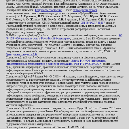
ДВ» со знаком «Дебри-ДВ». 16+ Учредитель: Пронякин К.А. (член Союза журналистов
России, член Союза писателей России). Главный редактор: Харитонова И.Ю. Адрес редакции:
680032, Хабаровский край, Хабаровск, проспект 60-летия Октября, 88-46, т./ф.84212296081.
Электронная приемная:
Отправить сообщение
. E-mail:
editor@debri-dv.com
Редакционный совет электронного периодического издания «Дебри-ДВ» (на общественных
началах): К.А. Пронякин, И.Ю. Харитонова, А.Э. Мирмович, Ю.Н. Юрьев, Ю.В. Ковалев,
Л.Н. Левина, А.Ю. Жданов, Е.Н. Голубь, С.Н. Бурындин, Б.М. Сухинин, О.В. Егорова
Свидетельство о регистрации СМИ (Регистрационный номер)
ЭЛ № ФС77-45537
выдано
Федеральной службой по надзору в сфере связи, информационных технологий и массовых
коммуникаций (Роскомнадзор) 16.06.2011 г. Территория распространения: Российская
Федерация, зарубежные страны.
В 2006 г. проект «Дебри-ДВ» был создан как электронный частный архив, в соответствии с
ФЗ
№ 125 «Об архивном деле в Российской Федерации»
, согласно п. 2 ст. 13 «Создание архивов».
Основной фонд архива составляют публикации газет и журналов, изданные книги, а также
рукописи по дальневосточной (РФ) тематике. Доступ к архивным документам является
открытым в электронном виде, согласно п. 1 ст. 24 вышеобозначенного закона. Архивные
документы к частной собственности редакции не относятся, согласно ст.ст. 1275, 1276, 1306
Гражданского кодекса РФ
.
Согласно ч.2. п.3. ст.17 «Ответственность за правонарушения в сфере информации,
информационных технологий и защиты информации»
Закона РФ «Об информации,
информационных технологиях и о защите информации» (ФЗ-149 от 27.07.06 г.)
архив «Дебри-
ДВ», хранящий информацию, гражданско-правовую ответственность за распространение
информации не несет. Сайт и редакция основываются и работают на основании ст.8 «Право на
доступ к информации» ФЗ-149.
Согласно пп.3,4,6 ст.57 Закона РФ «О СМИ», «Редакция, главный редактор, журналист не несут
ответственности за распространение сведений, не соответствующих действительности и
порочащих честь и достоинство граждан и организаций, либо ущемляющих права и законные
интересы граждан, либо представляющих собой злоупотребление свободой массовой
информации и (или) правами журналиста: ...если они являются дословным воспроизведением
сообщений и материалов или их фрагментов, распространенных другим средством массовой
информации (а также сообщения, переданные в пресс-релизах и информация государственных,
общественных организаций и объединений), которое может быть установлено и привлечено к
ответственности за данное нарушение законодательства Российской Федерации о средствах
массовой информации».
Согласно абз.3, п.13 Постановления Пленума Верховного Суда РФ №16 от 15 июня 2010 года
«О практике применения судами Закона РФ «О средствах массовой информации», «по делам,
вытекающим из содержания распространенной информации, распространитель не является
надлежащим ответчиком, поскольку исходя из положений Закона РФ «О средствах массовой
информации» не вправе вмешиваться в деятельность редакции, в ходе которой определяется
содержание сообщений и материалов».
Воспользуйтесь «Правом на ответ» (ст.46 Закона РФ «О СМИ»).