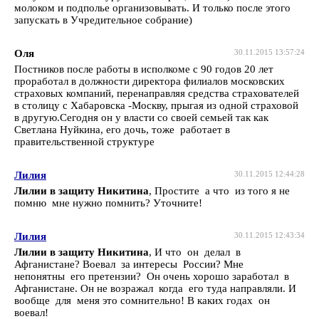
молоком и подполье организовывать. И только после этого
запускать в Учредительное собрание)
Оля
30.11.2015 13:57:24
Постников после работы в исполкоме с 90 годов 20 лет
проработал в должности директора филиалов московских
страховых компаний, перенаправляя средства страхователей
в столицу с Хабаровска -Москву, прыгая из одной страховой
в другую.Сегодня он у власти со своей семьей так как
Светлана Нуйкина, его дочь, тоже работает в
правительственной структуре
Лилия
30.11.2015 12:44:28
Лилии в защиту Никитина
, Простите а что из того я не
помню мне нужно помнить? Уточните!
Лилия
30.11.2015 12:43:34
Лилии в защиту Никитина
, И что он делал в
Афганистане? Воевал за интересы России? Мне
непонятны его претензии? Он очень хорошо заработал в
Афганистане. Он не возражал когда его туда направляли. И
вообще для меня это сомнительно! В каких годах он
воевал!