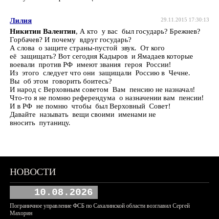
Лилия
29.11.2015 17:30:13
Никитин Валентин
, А кто у вас был государь? Брежнев?
Горбачев? И почему вдруг государь?
А слова о защите страны-пустой звук. От кого
её защищать? Вот сегодня Кадыров и Ямадаев которые
воевали против РФ имеют звания героя России!
Из этого следует что они защищали Россию в Чечне.
Вы об этом говорить боитесь?
И народ с Верховным советом Вам пенсию не назначал!
Что-то я не помню референдума о назначении вам пенсии!
И в РФ не помню чтобы был Верховный Совет!
Давайте называть вещи своими именами не
вносить путаницу.
НОВОСТИ
10.08.2026
Пограничное управление ФСБ по Сахалинской области возглавил Сергей
Махорин