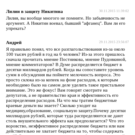
Лилии в защиту Никитина
30.11.2015 11:39:02
Лилия, вы вообще многого не помните. Но забывчивость не
аргумент. А Никитин воевал, бывший "афганец". Вам ли его
упрекать?
Андрей
29.11.2015 23:56:07
Я правильно понял, что все разглагольствования из-за около
100 тысяч рублей в год на 6 человек? Из-за этого пришлось
сначала прочитать мнение Постникова, мнение Пудовкиной,
мнение комментаторов? В Думе распределяется бюджет в
десятки миллиардов рублей. Когда вы сопоставите уровень
сумм в обсуждения вы поймете мелочность вопроса. Это
просто склока из-за копеек на фоне расходов, к которым
необходимо было на самом деле уделить такое пристальное
внимание. Это же фокус! Вам говорят смотрите на
депутатов, а не правительство края и эффективность его
распределения расходов. На что мы тратим бюджетные
краевые деньги вы знаете? Сколько уходит на
медицину,образование, социальную защиту.Почему десятки
миллиардов рублей, которые туда распределяются не дают
столь внушительного эффекта как предполагается? Что это
воровство, неэффективное распределение бюджета или нам
действительно не хватает бюджета на то, чтобы содержать