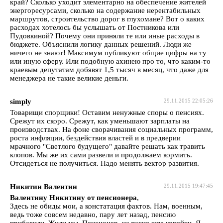
край? Сколько уходит элементарно на обеспечение жителей
энергоресурсами, сколько на содержание нерентабильных
маршрутов, строительство дорог в глухомане? Вот о каких
расходах хотелось бы услышать от Постникова или
Пудовкиной? Почему они приняли те или иные расходы в
бюджете. Объяснили логику данных решений. Люди же
ничего не знают! Максимум публикуют общие цифры на ту
или иную сферу. Или подобную ахинею про то, что каким-то
краевым депутатам добявят 1,5 тысяч в месяц, что даже для
менеджера не такие великие деньги.
simply
29.11.2015 22:05:26
Товарищи спорщики! Оставим ненужные споры о пенсиях.
Срежут их скоро. Срежут, как уменьшают зарплаты на
производствах. На фоне сворачивания социальных программ,
роста инфляции, бездействия властей и в предверии
мрачного "Светлого будущего" давайте решать как травить
клопов. Мы же их сами развели и продолжаем кормить.
Отсидеться не получиться. Надо менять вектор развития.
Никитин Валентин
29.11.2015 19:47:45
Валентину Никитину от пенсионера
,
Здесь не обиды мои, а констатация фактов. Нам, военным,
ведь тоже совсем недавно, пару лет назад, пенсию
прибавили. Жили мы, Пенсионер, на такие жпе копейки. Я,