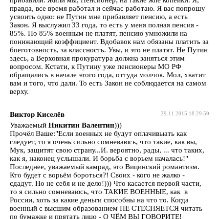
правда, все время работал и сейчас работаю. Я вас попрошу
усвоить одно: не Путин мне прибавляет пенсию, а есть
Закон. Я выслужил 33 года, то есть у меня полная пенсия -
85%. Но 85% военным не платят, пенсию умножили на
понижающий коэффициент. Вдобавок нам обязаны платить за
боеготовность, за классность. Увы, и это не платят. Не Путин
здесь, а Верховная прокуратура должна заняться этим
вопросом. Кстати, к Путину уже пенсионеры МО РФ
обращались в начале этого года, оттуда молчок. Мол, хватит
вам и того, что дали. То есть Закон не соблюдается на самом
верху.
Виктор Киселёв
29.11.2015 18:29:59
Уважаемый
Никитин Валентин
)))
Прочёл Ваше:"Если военных не будут оплачивыать как
следует, то я очень сильно сомневаюсь, что такие, как вы,
Мук, защитят свою страну...И. вероятно, рады, ... что таких,
как я, наконец услышали. И борьба с ворьем началась!"
Последнее, уважаемый камрад, это Вицинский романтизм.
Кто будет с ворьём бороться?! Своих - кого не жалко -
сдадут. Но не себя и не дело!))) Что касается первой части,
то я сильно сомневаюсь, что ТАКИЕ ВОЕННЫЕ, как в
России, хоть за какие деньги способны на что то. Когда
военный с высшим образованием НЕ СТЕСНЯЕТСЯ читать
по бумажке и прятать лицо - О ЧЁМ ВЫ ГОВОРИТЕ!