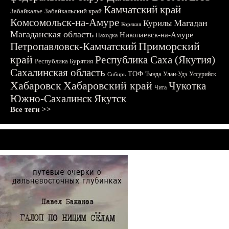
Камчатский край
Забайкалье
Забайкальский край
Комсомольск-на-Амуре
Магадан
Курилы
Корякия
Магаданская область
Николаевск-на-Амуре
Находка
Приморский
Петропавловск-Камчатский
край
Республика Саха (Якутия)
Республика Бурятия
Сахалинская область
ТОФ
Тында
Улан-Удэ
Уссурийск
Сибирь
Хабаровск
Хабаровский край
Чукотка
Чита
Южно-Сахалинск
Якутск
Все теги >>