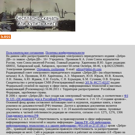
Пользовательское соглашение
,
Политика конфиденциальности
На данном сайте распространяется информация электронного периодического издания «Дебри-
ДВ» со знаком «Дебри-ДВ». 16+ Учредитель: Пронякин К.А. (член Союза журналистов
России, член Союза писателей России). Главный редактор: Харитонова И.Ю. Адрес редакции:
680032, Хабаровский край, Хабаровск, проспект 60-летия Октября, 88-46, т./ф.84212296081.
Электронная приемная:
Отправить сообщение
. E-mail:
editor@debri-dv.com
Редакционный совет электронного периодического издания «Дебри-ДВ» (на общественных
началах): К.А. Пронякин, И.Ю. Харитонова, А.Э. Мирмович, Ю.Н. Юрьев, Ю.В. Ковалев,
Л.Н. Левина, А.Ю. Жданов, Е.Н. Голубь, С.Н. Бурындин, Б.М. Сухинин, О.В. Егорова
Свидетельство о регистрации СМИ (Регистрационный номер)
ЭЛ № ФС77-45537
выдано
Федеральной службой по надзору в сфере связи, информационных технологий и массовых
коммуникаций (Роскомнадзор) 16.06.2011 г. Территория распространения: Российская
Федерация, зарубежные страны.
В 2006 г. проект «Дебри-ДВ» был создан как электронный частный архив, в соответствии с
ФЗ
№ 125 «Об архивном деле в Российской Федерации»
, согласно п. 2 ст. 13 «Создание архивов».
Основной фонд архива составляют публикации газет и журналов, изданные книги, а также
рукописи по дальневосточной (РФ) тематике. Доступ к архивным документам является
открытым в электронном виде, согласно п. 1 ст. 24 вышеобозначенного закона. Архивные
документы к частной собственности редакции не относятся, согласно ст.ст. 1275, 1276, 1306
Гражданского кодекса РФ
.
Согласно ч.2. п.3. ст.17 «Ответственность за правонарушения в сфере информации,
информационных технологий и защиты информации»
Закона РФ «Об информации,
информационных технологиях и о защите информации» (ФЗ-149 от 27.07.06 г.)
архив «Дебри-
ДВ», хранящий информацию, гражданско-правовую ответственность за распространение
информации не несет. Сайт и редакция основываются и работают на основании ст.8 «Право на