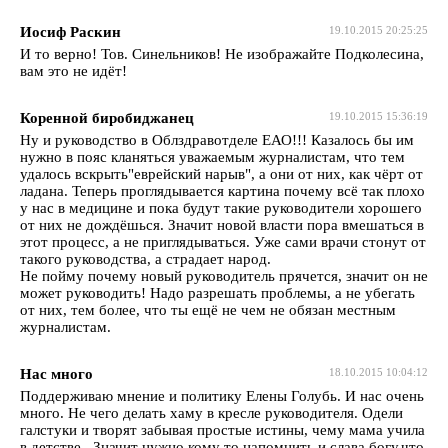
Иосиф Раскин
19.10.2015 20:25:25
И то верно! Тов. Синельников! Не изображайте Подколесина,
вам это не идёт!
Коренной биробиджанец
19.10.2015 15:36:19
Ну и руководство в Облздравотделе ЕАО!!! Казалось бы им
нужно в пояс кланяться уважаемым журналистам, что тем
удалось вскрыть"еврейский нарыв", а они от них, как чёрт от
ладана. Теперь проглядывается картина почему всё так плохо
у нас в медицине и пока будут такие руководители хорошего
от них не дождёшься. Значит новой власти пора вмешаться в
этот процесс, а не приглядываться. Уже сами врачи стонут от
такого руководства, а страдает народ.
Не пойму почему новый руководитель прячется, значит он не
может руководить! Надо разрешать проблемы, а не убегать
от них, тем более, что ты ещё не чем не обязан местным
журналистам.
Нас много
18.10.2015 10:04:12
Поддерживаю мнение и политику Елены Голубь. И нас очень
много. Не чего делать хаму в кресле руководителя. Одели
галстуки и творят забывая простые истины, чему мама учила
в детстве...Значит нужно кому то напомнить и слава богу,что