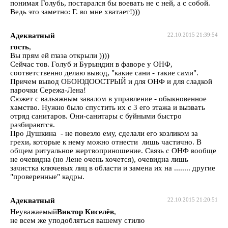
понимая Голубь, постарался бы воевать не с ней, а с собой.
Ведь это заметно: Г. во мне хватает!)))
Адекватный
22.10.2015 21:39:54
гость
,
Вы прям ей глаза открыли ))))
Сейчас тов. Голуб и Бурындин в фаворе у ОНФ,
соответственно делаю вывод, "какие сани - такие сами".
Причем вывод ОБОЮДООСТРЫЙ и для ОНФ и для сладкой
парочки Сережа-Лена!
Сюжет с вальяжным завалом в управление - обыкновенное
хамство. Нужно было спустить их с 3 его этажа и вызвать
отряд санитаров. Они-санитары с буйными быстро
разбираются.
Про Душкина - не повезло ему, сделали его козликом за
грехи, которые к нему можно отнести лишь частично. В
общем ритуальное жертвоприношение. Связь с ОНФ вообще
не очевидна (но Лене очень хочется), очевидна лишь
зачистка ключевых лиц в области и замена их на ........ другие
"проверенные" кадры.
Адекватный
22.10.2015 21:20:51
Неуважаемый
Виктор Киселёв
,
не всем же уподобляться вашему стилю