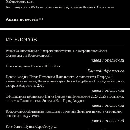
Хабаровского края
Бесплатную сеть Wi-Fi запустили на площади имени Ленина в Хабаровске
Архив новостей >>
ИЗ БЛОГОВ
Районная библиотека в Амурске уничтожена. На очереди библиотека
Островского в Комсомольске?!
павел попельский
Голая вечеринка Роснано 2015г. Итог.
Евгений Афанасьев
Новые находки Павла Петровича Попельского: Архив газеты Природа и
аномальные явления, Неизвестная карта НижнеАмурЛага и Последние выставки
автора в Амурске по 2025
павел попельский
Официальные публикации Павла Петровича Попельского 2023-2025 в Болгарии,
в газетах Тихоокеанская Звезда и Наш Город Амурск
павел попельский
Комсомольск официально продолжает отмечать День памяти жертв сталинских
репрессий: задумаемся...
павел попельский
Кого боится Путин: Сергей Фургал