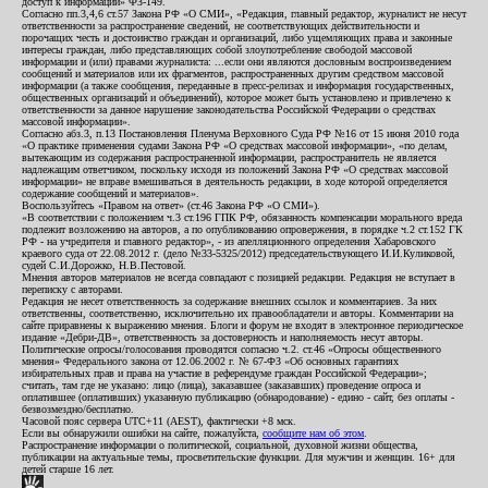
доступ к информации» ФЗ-149.
Согласно пп.3,4,6 ст.57 Закона РФ «О СМИ», «Редакция, главный редактор, журналист не несут
ответственности за распространение сведений, не соответствующих действительности и
порочащих честь и достоинство граждан и организаций, либо ущемляющих права и законные
интересы граждан, либо представляющих собой злоупотребление свободой массовой
информации и (или) правами журналиста: ...если они являются дословным воспроизведением
сообщений и материалов или их фрагментов, распространенных другим средством массовой
информации (а также сообщения, переданные в пресс-релизах и информация государственных,
общественных организаций и объединений), которое может быть установлено и привлечено к
ответственности за данное нарушение законодательства Российской Федерации о средствах
массовой информации».
Согласно абз.3, п.13 Постановления Пленума Верховного Суда РФ №16 от 15 июня 2010 года
«О практике применения судами Закона РФ «О средствах массовой информации», «по делам,
вытекающим из содержания распространенной информации, распространитель не является
надлежащим ответчиком, поскольку исходя из положений Закона РФ «О средствах массовой
информации» не вправе вмешиваться в деятельность редакции, в ходе которой определяется
содержание сообщений и материалов».
Воспользуйтесь «Правом на ответ» (ст.46 Закона РФ «О СМИ»).
«В соответствии с положением ч.3 ст.196 ГПК РФ, обязанность компенсации морального вреда
подлежит возложению на авторов, а по опубликованию опровержения, в порядке ч.2 ст.152 ГК
РФ - на учредителя и главного редактор», - из апелляционного определения Хабаровского
краевого суда от 22.08.2012 г. (дело №33-5325/2012) председательствующего И.И.Куликовой,
судей С.И.Дорожко, Н.В.Пестовой.
Мнения авторов материалов не всегда совпадают с позицией редакции. Редакция не вступает в
переписку с авторами.
Редакция не несет ответственность за содержание внешних ссылок и комментариев. За них
ответственны, соответственно, исключительно их правообладатели и авторы. Комментарии на
сайте приравнены к выражению мнения. Блоги и форум не входят в электронное периодическое
издание «Дебри-ДВ», ответственность за достоверность и наполняемость несут авторы.
Политические опросы/голосования проводятся согласно ч.2. ст.46 «Опросы общественного
мнения» Федерального закона от 12.06.2002 г. № 67-ФЗ «Об основных гарантиях
избирательных прав и права на участие в референдуме граждан Российской Федерации»;
считать, там где не указано: лицо (лица), заказавшее (заказавших) проведение опроса и
оплатившее (оплативших) указанную публикацию (обнародование) - едино - сайт, без оплаты -
безвозмездно/бесплатно.
Часовой пояс сервера UTC+11 (AEST), фактически +8 мск.
Если вы обнаружили ошибки на сайте, пожалуйста,
сообщите нам об этом
.
Распространение информации о политической, социальной, духовной жизни общества,
публикации на актуальные темы, просветительские функции. Для мужчин и женщин. 16+ для
детей старше 16 лет.