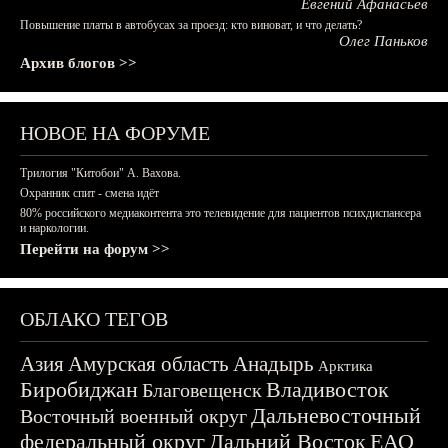
Евгений Афанасьев
Повышение платы в автобусах за проезд: кто виноват, и что делать?
Олег Паньков
Архив блогов >>
НОВОЕ НА ФОРУМЕ
Трилогия "Китобои" А. Вахова.
Охранник спит - смена идёт
80% российского медиаконтента это телевидение для пациентов психдиспансера
и наркологии.
Перейти на форум >>
ОБЛАКО ТЕГОВ
Азия
Амурская область
Анадырь
Арктика
Биробиджан
Владивосток
Благовещенск
Дальневосточный
Восточный военный округ
федеральный округ
Дальний Восток
ЕАО