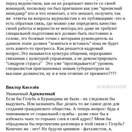
перед ведомством, как он их разрешает вместе со своей
командой, поскольку он был приглашен как уже "кризисный
менеджер" кто и что помогает, а что мешает, получить так
же ответы на вопросы журналистам о их публикациям -это и
есть обратная связь, где можно уже определить качество
своей работы и верности ее вектора,это даже не требуют
специальной подготовки все должно быть постоянно в
голове, это болевые точки с которыми руководитель на
данном этапе должен "ложиться и вставать" пока не будет
хоть какого-то прогресса. Как решается кадровый
вопрос.Это называется культура общения, неразрывно
связанная с культурой управления, а не демонстрировать
"синдром страуса" Это уже "проглядывается" уровень
специалистов приглашенных новым губернатором на
высокие должности, ну и в чем отличие от прежнего????
Виктор Киселёв
22.10.2015 23:13:55
Уважаемый
Адекватный
Если бы Голубь и Бурындина не было - их следовало бы
выдумать. Или назначить Вас делать то же самое дело для
создания гражданского общества. А теперь вопрос: будь я
чиновником от социальной службы - разве смог бы я
избежать чьих то горьких слов в свой адрес? Меня бы
обрадовала бы перспектива разговора в этой связи с Голубь?
Конечно же - нет! Но будучи циником - фаталистом, я,