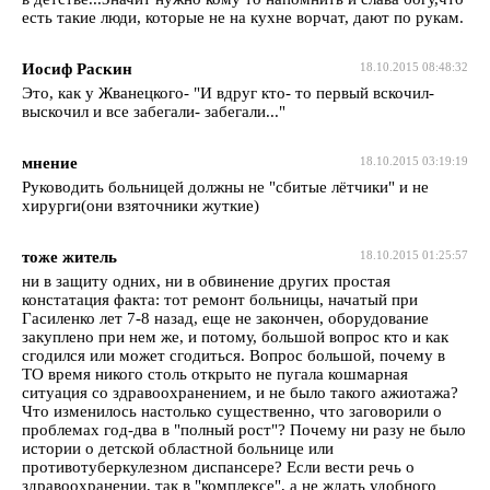
есть такие люди, которые не на кухне ворчат, дают по рукам.
Иосиф Раскин
18.10.2015 08:48:32
Это, как у Жванецкого- "И вдруг кто- то первый вскочил-
выскочил и все забегали- забегали..."
мнение
18.10.2015 03:19:19
Руководить больницей должны не "сбитые лётчики" и не
хирурги(они взяточники жуткие)
тоже житель
18.10.2015 01:25:57
ни в защиту одних, ни в обвинение других простая
констатация факта: тот ремонт больницы, начатый при
Гасиленко лет 7-8 назад, еще не закончен, оборудование
закуплено при нем же, и потому, большой вопрос кто и как
сгодился или может сгодиться. Вопрос большой, почему в
ТО время никого столь открыто не пугала кошмарная
ситуация со здравоохранением, и не было такого ажиотажа?
Что изменилось настолько существенно, что заговорили о
проблемах год-два в "полный рост"? Почему ни разу не было
истории о детской областной больнице или
противотуберкулезном диспансере? Если вести речь о
здравоохранении, так в "комплексе", а не ждать удобного