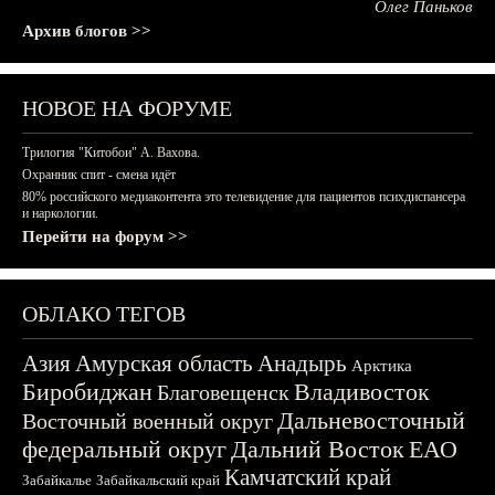
Олег Паньков
Архив блогов >>
НОВОЕ НА ФОРУМЕ
Трилогия "Китобои" А. Вахова.
Охранник спит - смена идёт
80% российского медиаконтента это телевидение для пациентов психдиспансера
и наркологии.
Перейти на форум >>
ОБЛАКО ТЕГОВ
Азия
Амурская область
Анадырь
Арктика
Биробиджан
Владивосток
Благовещенск
Дальневосточный
Восточный военный округ
федеральный округ
Дальний Восток
ЕАО
Камчатский край
Забайкалье
Забайкальский край