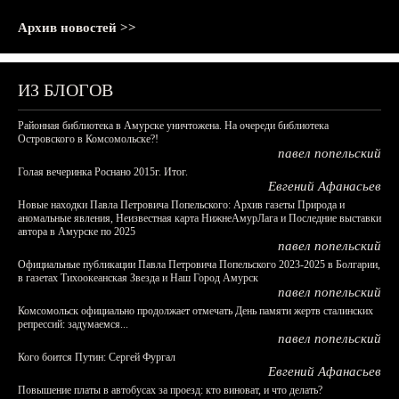
Архив новостей >>
ИЗ БЛОГОВ
Районная библиотека в Амурске уничтожена. На очереди библиотека
Островского в Комсомольске?!
павел попельский
Голая вечеринка Роснано 2015г. Итог.
Евгений Афанасьев
Новые находки Павла Петровича Попельского: Архив газеты Природа и
аномальные явления, Неизвестная карта НижнеАмурЛага и Последние выставки
автора в Амурске по 2025
павел попельский
Официальные публикации Павла Петровича Попельского 2023-2025 в Болгарии,
в газетах Тихоокеанская Звезда и Наш Город Амурск
павел попельский
Комсомольск официально продолжает отмечать День памяти жертв сталинских
репрессий: задумаемся...
павел попельский
Кого боится Путин: Сергей Фургал
Евгений Афанасьев
Повышение платы в автобусах за проезд: кто виноват, и что делать?