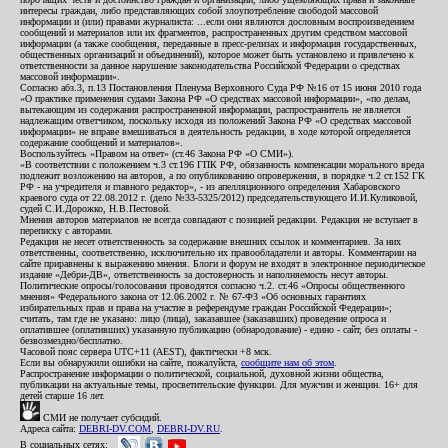
интересы граждан, либо представляющих собой злоупотребление свободой массовой
информации и (или) правами журналиста: ...если они являются дословным воспроизведением
сообщений и материалов или их фрагментов, распространенных другим средством массовой
информации (а также сообщения, переданные в пресс-релизах и информация государственных,
общественных организаций и объединений), которое может быть установлено и привлечено к
ответственности за данное нарушение законодательства Российской Федерации о средствах
массовой информации».
Согласно абз.3, п.13 Постановления Пленума Верховного Суда РФ №16 от 15 июня 2010 года
«О практике применения судами Закона РФ «О средствах массовой информации», «по делам,
вытекающим из содержания распространенной информации, распространитель не является
надлежащим ответчиком, поскольку исходя из положений Закона РФ «О средствах массовой
информации» не вправе вмешиваться в деятельность редакции, в ходе которой определяется
содержание сообщений и материалов».
Воспользуйтесь «Правом на ответ» (ст.46 Закона РФ «О СМИ»).
«В соответствии с положением ч.3 ст.196 ГПК РФ, обязанность компенсации морального вреда
подлежит возложению на авторов, а по опубликованию опровержения, в порядке ч.2 ст.152 ГК
РФ - на учредителя и главного редактор», - из апелляционного определения Хабаровского
краевого суда от 22.08.2012 г. (дело №33-5325/2012) председательствующего И.И.Куликовой,
судей С.И.Дорожко, Н.В.Пестовой.
Мнения авторов материалов не всегда совпадают с позицией редакции. Редакция не вступает в
переписку с авторами.
Редакция не несет ответственность за содержание внешних ссылок и комментариев. За них
ответственны, соответственно, исключительно их правообладатели и авторы. Комментарии на
сайте приравнены к выражению мнения. Блоги и форум не входят в электронное периодическое
издание «Дебри-ДВ», ответственность за достоверность и наполняемость несут авторы.
Политические опросы/голосования проводятся согласно ч.2. ст.46 «Опросы общественного
мнения» Федерального закона от 12.06.2002 г. № 67-ФЗ «Об основных гарантиях
избирательных прав и права на участие в референдуме граждан Российской Федерации»;
считать, там где не указано: лицо (лица), заказавшее (заказавших) проведение опроса и
оплатившее (оплативших) указанную публикацию (обнародование) - едино - сайт, без оплаты -
безвозмездно/бесплатно.
Часовой пояс сервера UTC+11 (AEST), фактически +8 мск.
Если вы обнаружили ошибки на сайте, пожалуйста,
сообщите нам об этом
.
Распространение информации о политической, социальной, духовной жизни общества,
публикации на актуальные темы, просветительские функции. Для мужчин и женщин. 16+ для
детей старше 16 лет.
СМИ не получает субсидий.
Адреса сайта:
DEBRI-DV.COM
,
DEBRI-DV.RU
.
В социальных сетях: