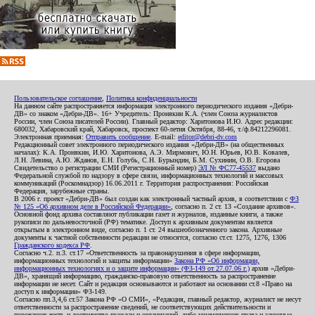
Пользовательское соглашение
,
Политика конфиденциальности
На данном сайте распространяется информация электронного периодического издания «Дебри-
ДВ» со знаком «Дебри-ДВ». 16+ Учредитель: Пронякин К.А. (член Союза журналистов
России, член Союза писателей России). Главный редактор: Харитонова И.Ю. Адрес редакции:
680032, Хабаровский край, Хабаровск, проспект 60-летия Октября, 88-46, т./ф.84212296081.
Электронная приемная:
Отправить сообщение
. E-mail:
editor@debri-dv.com
Редакционный совет электронного периодического издания «Дебри-ДВ» (на общественных
началах): К.А. Пронякин, И.Ю. Харитонова, А.Э. Мирмович, Ю.Н. Юрьев, Ю.В. Ковалев,
Л.Н. Левина, А.Ю. Жданов, Е.Н. Голубь, С.Н. Бурындин, Б.М. Сухинин, О.В. Егорова
Свидетельство о регистрации СМИ (Регистрационный номер)
ЭЛ № ФС77-45537
выдано
Федеральной службой по надзору в сфере связи, информационных технологий и массовых
коммуникаций (Роскомнадзор) 16.06.2011 г. Территория распространения: Российская
Федерация, зарубежные страны.
В 2006 г. проект «Дебри-ДВ» был создан как электронный частный архив, в соответствии с
ФЗ
№ 125 «Об архивном деле в Российской Федерации»
, согласно п. 2 ст. 13 «Создание архивов».
Основной фонд архива составляют публикации газет и журналов, изданные книги, а также
рукописи по дальневосточной (РФ) тематике. Доступ к архивным документам является
открытым в электронном виде, согласно п. 1 ст. 24 вышеобозначенного закона. Архивные
документы к частной собственности редакции не относятся, согласно ст.ст. 1275, 1276, 1306
Гражданского кодекса РФ
.
Согласно ч.2. п.3. ст.17 «Ответственность за правонарушения в сфере информации,
информационных технологий и защиты информации»
Закона РФ «Об информации,
информационных технологиях и о защите информации» (ФЗ-149 от 27.07.06 г.)
архив «Дебри-
ДВ», хранящий информацию, гражданско-правовую ответственность за распространение
информации не несет. Сайт и редакция основываются и работают на основании ст.8 «Право на
доступ к информации» ФЗ-149.
Согласно пп.3,4,6 ст.57 Закона РФ «О СМИ», «Редакция, главный редактор, журналист не несут
ответственности за распространение сведений, не соответствующих действительности и
порочащих честь и достоинство граждан и организаций, либо ущемляющих права и законные