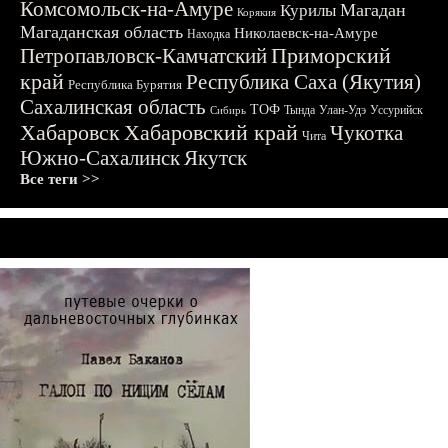
Комсомольск-на-Амуре
Магадан
Курилы
Корякия
Магаданская область
Николаевск-на-Амуре
Находка
Приморский
Петропавловск-Камчатский
край
Республика Саха (Якутия)
Республика Бурятия
Сахалинская область
ТОФ
Тында
Улан-Удэ
Уссурийск
Сибирь
Хабаровск
Хабаровский край
Чукотка
Чита
Южно-Сахалинск
Якутск
Все теги >>