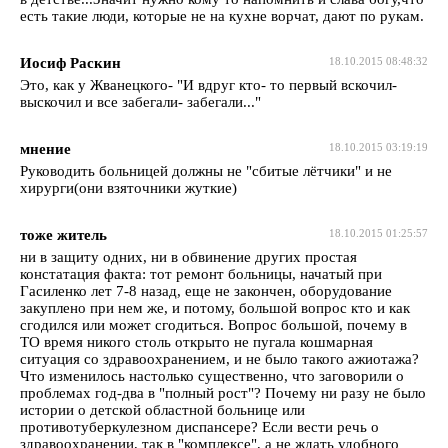
есть такие люди, которые не на кухне ворчат, дают по рукам.
Иосиф Раскин
18.10.2015 08:48:32
Это, как у Жванецкого- "И вдруг кто- то первый вскочил-
выскочил и все забегали- забегали..."
мнение
18.10.2015 03:19:19
Руководить больницей должны не "сбитые лётчики" и не
хирурги(они взяточники жуткие)
тоже житель
18.10.2015 01:25:57
ни в защиту одних, ни в обвинение других простая
констатация факта: тот ремонт больницы, начатый при
Гасиленко лет 7-8 назад, еще не закончен, оборудование
закуплено при нем же, и потому, большой вопрос кто и как
сгодился или может сгодиться. Вопрос большой, почему в
ТО время никого столь открыто не пугала кошмарная
ситуация со здравоохранением, и не было такого ажиотажа?
Что изменилось настолько существенно, что заговорили о
проблемах год-два в "полный рост"? Почему ни разу не было
истории о детской областной больнице или
противотуберкулезном диспансере? Если вести речь о
здравоохранении, так в "комплексе", а не ждать удобного