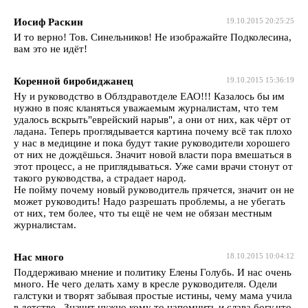
Иосиф Раскин
19.10.2015 20:25:25
И то верно! Тов. Синельников! Не изображайте Подколесина,
вам это не идёт!
Коренной биробиджанец
19.10.2015 15:36:19
Ну и руководство в Облздравотделе ЕАО!!! Казалось бы им
нужно в пояс кланяться уважаемым журналистам, что тем
удалось вскрыть"еврейский нарыв", а они от них, как чёрт от
ладана. Теперь проглядывается картина почему всё так плохо
у нас в медицине и пока будут такие руководители хорошего
от них не дождёшься. Значит новой власти пора вмешаться в
этот процесс, а не приглядываться. Уже сами врачи стонут от
такого руководства, а страдает народ.
Не пойму почему новый руководитель прячется, значит он не
может руководить! Надо разрешать проблемы, а не убегать
от них, тем более, что ты ещё не чем не обязан местным
журналистам.
Нас много
18.10.2015 10:04:12
Поддерживаю мнение и политику Елены Голубь. И нас очень
много. Не чего делать хаму в кресле руководителя. Одели
галстуки и творят забывая простые истины, чему мама учила
в детстве...Значит нужно кому то напомнить и слава богу,что