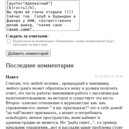
Следить за ответами:
Подписаться на комментарии. Оповещения о новых комментариях будут
приходить на ваш e-mail.
Последние комментарии
Павел
23.10.2015 17:29:42
Считаю, что любой человек , пришедший к чиновнику,
любого ранга может обратиться к нему и должен получить
ответ, это часть работы чиновников-работа с население,как
налогоплательщиком, на которое и существует эта каста.
Второе -хамское отношение к журналистам зам. нач.
управления-что значит " я вас приглашала?"-это к себе домой
"на чай"может приглашать, а может и потребовать
освободить личное пространство, коим кабинет в
администрации не является. Но "рыба гниет...", т.е пример
начальник управления...вот и расскажи какие проблемы стоят