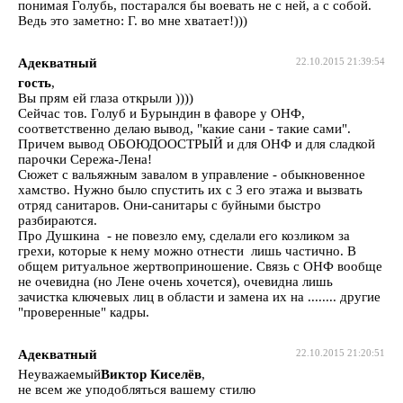
понимая Голубь, постарался бы воевать не с ней, а с собой.
Ведь это заметно: Г. во мне хватает!)))
Адекватный
22.10.2015 21:39:54
гость
,
Вы прям ей глаза открыли ))))
Сейчас тов. Голуб и Бурындин в фаворе у ОНФ,
соответственно делаю вывод, "какие сани - такие сами".
Причем вывод ОБОЮДООСТРЫЙ и для ОНФ и для сладкой
парочки Сережа-Лена!
Сюжет с вальяжным завалом в управление - обыкновенное
хамство. Нужно было спустить их с 3 его этажа и вызвать
отряд санитаров. Они-санитары с буйными быстро
разбираются.
Про Душкина - не повезло ему, сделали его козликом за
грехи, которые к нему можно отнести лишь частично. В
общем ритуальное жертвоприношение. Связь с ОНФ вообще
не очевидна (но Лене очень хочется), очевидна лишь
зачистка ключевых лиц в области и замена их на ........ другие
"проверенные" кадры.
Адекватный
22.10.2015 21:20:51
Неуважаемый
Виктор Киселёв
,
не всем же уподобляться вашему стилю