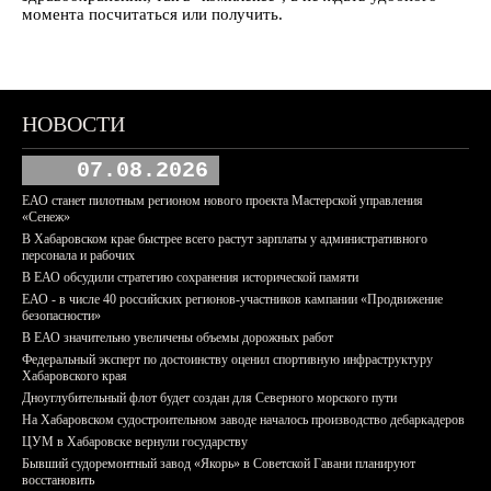
момента посчитаться или получить.
НОВОСТИ
07.08.2026
ЕАО станет пилотным регионом нового проекта Мастерской управления
«Сенеж»
В Хабаровском крае быстрее всего растут зарплаты у административного
персонала и рабочих
В ЕАО обсудили стратегию сохранения исторической памяти
ЕАО - в числе 40 российских регионов-участников кампании «Продвижение
безопасности»
В ЕАО значительно увеличены объемы дорожных работ
Федеральный эксперт по достоинству оценил спортивную инфраструктуру
Хабаровского края
Дноуглубительный флот будет создан для Северного морского пути
На Хабаровском судостроительном заводе началось производство дебаркадеров
ЦУМ в Хабаровске вернули государству
Бывший судоремонтный завод «Якорь» в Советской Гавани планируют
восстановить