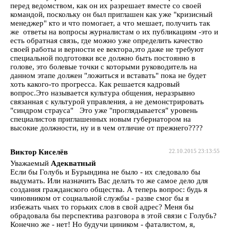
перед ведомством, как он их разрешает вместе со своей
командой, поскольку он был приглашен как уже "кризисный
менеджер" кто и что помогает, а что мешает, получить так
же ответы на вопросы журналистам о их публикациям -это и
есть обратная связь, где можно уже определить качество
своей работы и верности ее вектора,это даже не требуют
специальной подготовки все должно быть постоянно в
голове, это болевые точки с которыми руководитель на
данном этапе должен "ложиться и вставать" пока не будет
хоть какого-то прогресса. Как решается кадровый
вопрос.Это называется культура общения, неразрывно
связанная с культурой управления, а не демонстрировать
"синдром страуса" Это уже "проглядывается" уровень
специалистов приглашенных новым губернатором на
высокие должности, ну и в чем отличие от прежнего????
Виктор Киселёв
22.10.2015 23:13:55
Уважаемый
Адекватный
Если бы Голубь и Бурындина не было - их следовало бы
выдумать. Или назначить Вас делать то же самое дело для
создания гражданского общества. А теперь вопрос: будь я
чиновником от социальной службы - разве смог бы я
избежать чьих то горьких слов в свой адрес? Меня бы
обрадовала бы перспектива разговора в этой связи с Голубь?
Конечно же - нет! Но будучи циником - фаталистом, я,