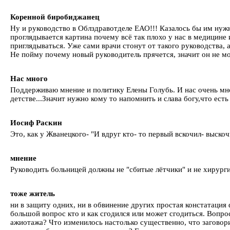
Коренной биробиджанец
Ну и руководство в Облздравотделе ЕАО!!! Казалось бы им нужно
проглядывается картина почему всё так плохо у нас в медицине 
приглядываться. Уже сами врачи стонут от такого руководства, а
Не пойму почему новый руководитель прячется, значит он не мо
Нас много
Поддерживаю мнение и политику Елены Голубь. И нас очень мног
детстве...Значит нужно кому то напомнить и слава богу,что есть
Иосиф Раскин
Это, как у Жванецкого- "И вдруг кто- то первый вскочил- выскочи
мнение
Руководить больницей должны не "сбитые лётчики" и не хирург
тоже житель
ни в защиту одних, ни в обвинение других простая констатация 
большой вопрос кто и как сгодился или может сгодиться. Вопро
ажиотажа? Что изменилось настолько существенно, что заговори