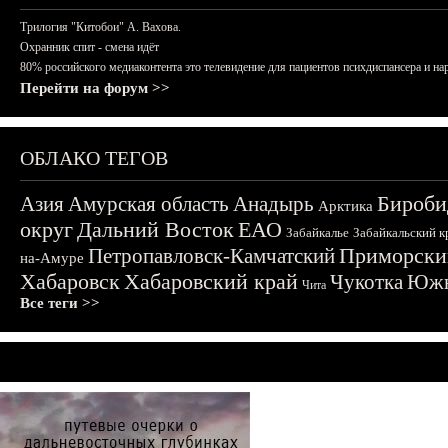
Трилогия "Китобои" А. Вахова.
Охранник спит - смена идёт
80% российского медиаконтента это телевидение для пациентов психдиспансера и на
Перейти на форум >>
ОБЛАКО ТЕГОВ
Бироби
Азия
Амурская область
Анадырь
Арктика
округ
Дальний Восток
ЕАО
Забайкалье
Забайкальский к
Приморски
Петропавловск-Камчатский
на-Амуре
Хабаровск
Хабаровский край
Чукотка
Южн
Чита
Все теги >>