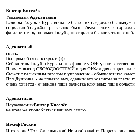
Виктор Киселёв
Уважаемый
Адекватный
Если бы Голубь и Бурындина не было - их следовало бы выдумат
социальной службы - разве смог бы я избежать чьих то горьких 
фаталистом, я, понимая Голубь, постарался бы воевать не с ней, а
Адекватный
гость
,
Вы прям ей глаза открыли ))))
Сейчас тов. Голуб и Бурындин в фаворе у ОНФ, соответственно 
Причем вывод ОБОЮДООСТРЫЙ и для ОНФ и для сладкой паро
Сюжет с вальяжным завалом в управление - обыкновенное хамст
Про Душкина - не повезло ему, сделали его козликом за грехи
очень хочется), очевидна лишь зачистка ключевых лиц в области и
Адекватный
Неуважаемый
Виктор Киселёв
,
не всем же уподобляться вашему стилю
Иосиф Раскин
И то верно! Тов. Синельников! Не изображайте Подколесина, вам