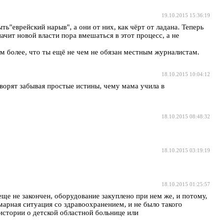
19.10.2015 15:36:19
ь"еврейский нарыв", а они от них, как чёрт от ладана. Теперь
ачит новой власти пора вмешаться в этот процесс, а не
ем более, что ты ещё не чем не обязан местным журналистам.
18.10.2015 10:04:12
творят забывая простые истины, чему мама учила в
18.10.2015 08:48:32
18.10.2015 03:19:19
18.10.2015 01:25:57
еще не закончен, оборудование закуплено при нем же, и потому,
марная ситуация со здравоохранением, и не было такого
истории о детской областной больнице или