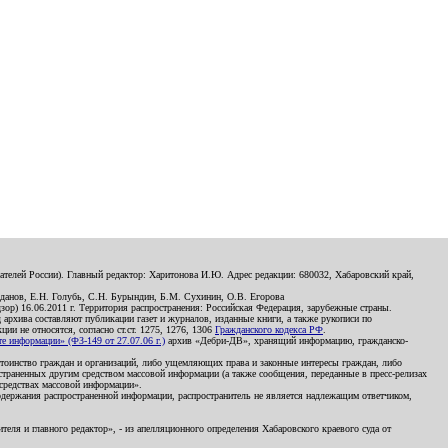
телей России). Главный редактор: Харитонова И.Ю. Адрес редакции: 680032, Хабаровский край,
данов, Е.Н. Голубь, С.Н. Бурындин, Б.М. Сухинин, О.В. Егорова
р) 16.06.2011 г. Территория распространения: Российская Федерация, зарубежные страны.
д архива составляют публикации газет и журналов, изданные книги, а также рукописи по
и не относятся, согласно ст.ст. 1275, 1276, 1306
Гражданского кодекса РФ
.
 информации» (ФЗ-149 от 27.07.06 г.)
архив «Дебри-ДВ», хранящий информацию, гражданско-
остоинство граждан и организаций, либо ущемляющих права и законные интересы граждан, либо
страненных другим средством массовой информации (а также сообщения, переданные в пресс-релизах
 средствах массовой информации».
держания распространенной информации, распространитель не является надлежащим ответчиком,
еля и главного редактор», - из апелляционного определения Хабаровского краевого суда от