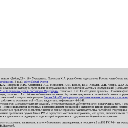
о знаком «Дебри-ДВ». 16+ Учредитель: Пронякин К.А. (член Союза журналистов России, член Союза писа
 сообщение
. E-mail:
editor@debri-dv.com
): К.А. Пронякин, И.Ю. Харитонова, А.Э. Мирмович, Ю.Н. Юрьев, Ю.В. Ковалев, Л.Н. Левина, А.Ю. Ж
 службой по надзору в сфере связи, информационных технологий и массовых коммуникаций (Роскомнадзо
5 «Об архивном деле в Российской Федерации»
, согласно п. 2 ст. 13 «Создание архивов». Основной фон
е, согласно п. 1 ст. 24 вышеобозначенного закона. Архивные документы к частной собственности редакци
ых технологий и защиты информации»
Закона РФ «Об информации, информационных технологиях и о защите
и работают на основании ст.8 «Право на доступ к информации» ФЗ-149.
етственности за распространение сведений, не соответствующих действительности и порочащих честь и д
 ...если они являются дословным воспроизведением сообщений и материалов или их фрагментов, распро
новлено и привлечено к ответственности за данное нарушение законодательства Российской Федерации о
актике применения судами Закона РФ «О средствах массовой информации», «по делам, вытекающим из со
ся в деятельность редакции, в ходе которой определяется содержание сообщений и материалов».
жит возложению на авторов, а по опубликованию опровержения, в порядке ч.2 ст.152 ГК РФ - на учредит
.В.Пестовой.