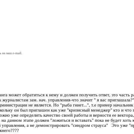
на ваш e-mail.
нга может обратиться к нему и должен получить ответ, это часть 
к журналистам зам. нач. управления-что значит " я вас приглашала?
министрации не является. Но "рыба гниет...", т.е пример начальник
скольку он был приглашен как уже "кризисный менеджер" кто и что 
можно уже определить качество своей работы и верности ее вектор
 на данном этапе должен "ложиться и вставать" пока не будет хоть
ой управления, а не демонстрировать "синдром страуса" Это уже 
жнего????