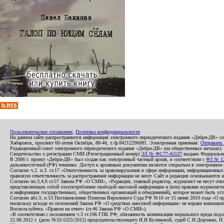
Пользовательское соглашение
,
Политика конфиденциальности
На данном сайте распространяется информация электронного периодического издания «Дебри-ДВ» с
Хабаровск, проспект 60-летия Октября, 88-46, т./ф.84212296081. Электронная приемная:
Отправить
Редакционный совет электронного периодического издания «Дебри-ДВ» (на общественных началах
Свидетельство о регистрации СМИ (Регистрационный номер)
ЭЛ № ФС77-45537
выдано Федеральной
В 2006 г. проект «Дебри-ДВ» был создан как электронный частный архив, в соответствии с
ФЗ № 12
дальневосточной (РФ) тематике. Доступ к архивным документам является открытым в электронном вид
Согласно ч.2. п.3. ст.17 «Ответственность за правонарушения в сфере информации, информационн
правовую ответственность за распространение информации не несет. Сайт и редакция основываются 
Согласно пп.3,4,6 ст.57 Закона РФ «О СМИ», «Редакция, главный редактор, журналист не несут отв
представляющих собой злоупотребление свободой массовой информации и (или) правами журналиста:
и информация государственных, общественных организаций и объединений), которое может быть уста
Согласно абз.3, п.13 Постановления Пленума Верховного Суда РФ №16 от 15 июня 2010 года «О пр
поскольку исходя из положений Закона РФ «О средствах массовой информации» не вправе вмешивать
Воспользуйтесь «Правом на ответ» (ст.46 Закона РФ «О СМИ»).
«В соответствии с положением ч.3 ст.196 ГПК РФ, обязанность компенсации морального вреда подле
22.08.2012 г. (дело №33-5325/2012) председательствующего И.И.Куликовой, судей С.И.Дорожко, Н