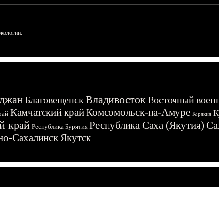
ркологии.
джан
Владивосток
Благовещенск
Восточный воен
Камчатский край
Комсомольск-на-Амуре
К
рай
Корякия
й край
Республика Саха (Якутия)
Са
Республика Бурятия
о-Сахалинск
Якутск