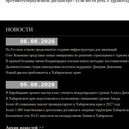
противотуберкулезном диспансере? Если вести речь о здравоохр
НОВОСТИ
06.08.2026
На Русском острове продолжается создание инфраструктуры для инноваций
Олег Кожемяко представил новые инициативы по развитию горнолыжного туризма 
В краевой больнице имени Владимирцева освоили новую методику восстановления п
Дальневосточная студия кинохроники получила поддержку Дмитрия Демешина
Новый циклон приближается к Хабаровскому краю
05.08.2026
В Биробиджане прошел мастер-класс стилиста международного уровня Алекса Датс
В Хабаровском крае подготовились к возможному повышению уровня Амура
Более 40 социальных выплат проиндексируют в Хабаровском крае в 2027 году
Более 1 000 тонн бензина и дизтоплива доставили в северные территории Хабаровск
Бесплатную сеть Wi-Fi запустили на площади имени Ленина в Хабаровске
Архив новостей >>