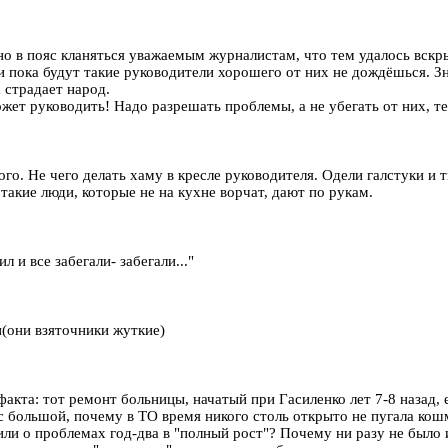
 в пояс кланяться уважаемым журналистам, что тем удалось вскрыт
и пока будут такие руководители хорошего от них не дождёшься. Зн
 страдает народ.
жет руководить! Надо разрешать проблемы, а не убегать от них, т
о. Не чего делать хаму в кресле руководителя. Одели галстуки и 
 такие люди, которые не на кухне ворчат, дают по рукам.
л и все забегали- забегали..."
и(они взяточники жуткие)
факта: тот ремонт больницы, начатый при Гасиленко лет 7-8 назад, 
с большой, почему в ТО время никого столь открыто не пугала кош
ли о проблемах год-два в "полный рост"? Почему ни разу не было 