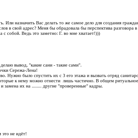
ь. Или назначить Вас делать то же самое дело для создания гражда
слов в свой адрес? Меня бы обрадовала бы перспектива разговора в 
 с собой. Ведь это заметно: Г. во мне хватает!)))
делаю вывод, "какие сани - такие сами".
чки Сережа-Лена!
во. Нужно было спустить их с 3 его этажа и вызвать отряд санита
, которые к нему можно отнести лишь частично. В общем ритуальн
 замена их на ........ другие "проверенные" кадры.
 это не идёт!