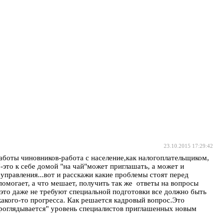
23.10.2015 17:29:42
работы чиновников-работа с население,как налогоплательщиком,
"-это к себе домой "на чай"может приглашать, а может и
 управления...вот и расскажи какие проблемы стоят перед
помогает, а что мешает, получить так же ответы на вопросы
а,это даже не требуют специальной подготовки все должно быть
 какого-то прогресса. Как решается кадровый вопрос.Это
"проглядывается" уровень специалистов приглашенных новым