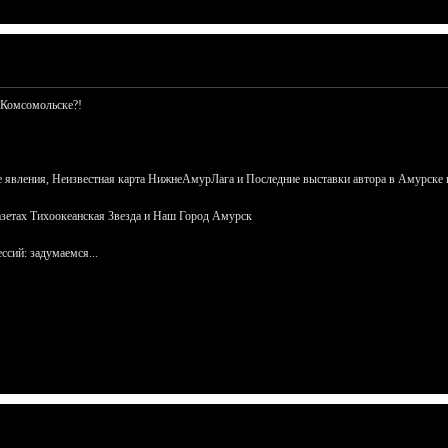
 Комсомольске?!
 явления, Неизвестная карта НижнеАмурЛага и Последние выставки автора в Амурске 
азетах Тихоокеанская Звезда и Наш Город Амурск
сий: задумаемся...