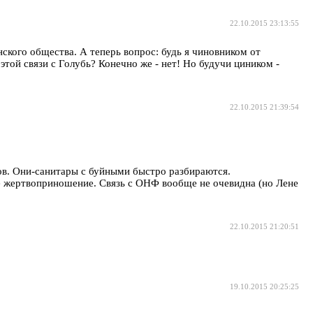
22.10.2015 23:13:55
нского общества. А теперь вопрос: будь я чиновником от
этой связи с Голубь? Конечно же - нет! Но будучи циником -
22.10.2015 21:39:54
ров. Они-санитары с буйными быстро разбираются.
ое жертвоприношение. Связь с ОНФ вообще не очевидна (но Лене
22.10.2015 21:20:51
19.10.2015 20:25:25