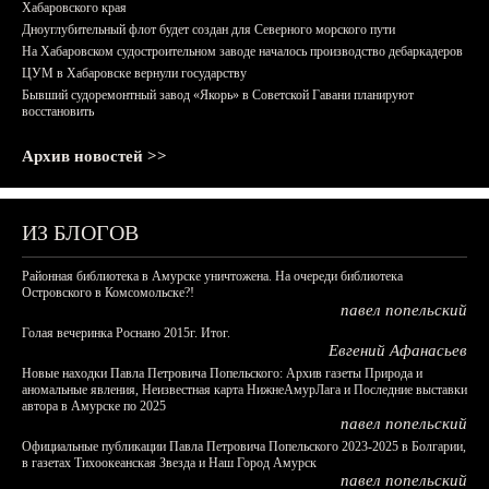
Хабаровского края
Дноуглубительный флот будет создан для Северного морского пути
На Хабаровском судостроительном заводе началось производство дебаркадеров
ЦУМ в Хабаровске вернули государству
Бывший судоремонтный завод «Якорь» в Советской Гавани планируют
восстановить
Архив новостей >>
ИЗ БЛОГОВ
Районная библиотека в Амурске уничтожена. На очереди библиотека
Островского в Комсомольске?!
павел попельский
Голая вечеринка Роснано 2015г. Итог.
Евгений Афанасьев
Новые находки Павла Петровича Попельского: Архив газеты Природа и
аномальные явления, Неизвестная карта НижнеАмурЛага и Последние выставки
автора в Амурске по 2025
павел попельский
Официальные публикации Павла Петровича Попельского 2023-2025 в Болгарии,
в газетах Тихоокеанская Звезда и Наш Город Амурск
павел попельский