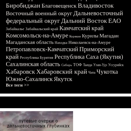
Биробиджан
Владивосток
Благовещенск
Дальневосточный
Восточный военный округ
федеральный округ
Дальний Восток
ЕАО
Камчатский край
Забайкалье
Забайкальский край
Комсомольск-на-Амуре
Магадан
Курилы
Корякия
Магаданская область
Николаевск-на-Амуре
Находка
Приморский
Петропавловск-Камчатский
край
Республика Саха (Якутия)
Республика Бурятия
Сахалинская область
ТОФ
Тында
Улан-Удэ
Уссурийск
Сибирь
Хабаровск
Хабаровский край
Чукотка
Чита
Южно-Сахалинск
Якутск
Все теги >>