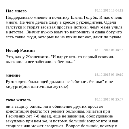
Нас много
18.10.2015 10:04:12
Поддерживаю мнение и политику Елены Голубь. И нас очень
много. Не чего делать хаму в кресле руководителя. Одели
галстуки и творят забывая простые истины, чему мама учила
в детстве...Значит нужно кому то напомнить и слава богу,что
есть такие люди, которые не на кухне ворчат, дают по рукам.
Иосиф Раскин
18.10.2015 08:48:32
Это, как у Жванецкого- "И вдруг кто- то первый вскочил-
выскочил и все забегали- забегали..."
мнение
18.10.2015 03:19:19
Руководить больницей должны не "сбитые лётчики" и не
хирурги(они взяточники жуткие)
тоже житель
18.10.2015 01:25:57
ни в защиту одних, ни в обвинение других простая
констатация факта: тот ремонт больницы, начатый при
Гасиленко лет 7-8 назад, еще не закончен, оборудование
закуплено при нем же, и потому, большой вопрос кто и как
сгодился или может сгодиться. Вопрос большой, почему в