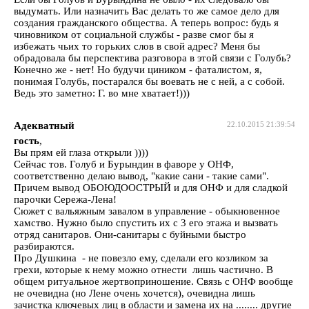
выдумать. Или назначить Вас делать то же самое дело для
создания гражданского общества. А теперь вопрос: будь я
чиновником от социальной службы - разве смог бы я
избежать чьих то горьких слов в свой адрес? Меня бы
обрадовала бы перспектива разговора в этой связи с Голубь?
Конечно же - нет! Но будучи циником - фаталистом, я,
понимая Голубь, постарался бы воевать не с ней, а с собой.
Ведь это заметно: Г. во мне хватает!)))
Адекватный
22.10.2015 21:39:54
гость
,
Вы прям ей глаза открыли ))))
Сейчас тов. Голуб и Бурындин в фаворе у ОНФ,
соответственно делаю вывод, "какие сани - такие сами".
Причем вывод ОБОЮДООСТРЫЙ и для ОНФ и для сладкой
парочки Сережа-Лена!
Сюжет с вальяжным завалом в управление - обыкновенное
хамство. Нужно было спустить их с 3 его этажа и вызвать
отряд санитаров. Они-санитары с буйными быстро
разбираются.
Про Душкина - не повезло ему, сделали его козликом за
грехи, которые к нему можно отнести лишь частично. В
общем ритуальное жертвоприношение. Связь с ОНФ вообще
не очевидна (но Лене очень хочется), очевидна лишь
зачистка ключевых лиц в области и замена их на ........ другие