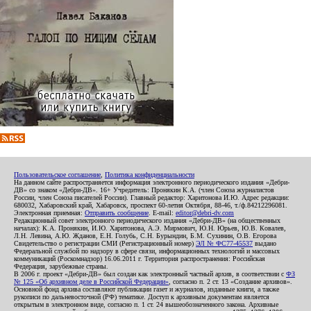
Пользовательское соглашение
,
Политика конфиденциальности
На данном сайте распространяется информация электронного периодического издания «Дебри-
ДВ» со знаком «Дебри-ДВ». 16+ Учредитель: Пронякин К.А. (член Союза журналистов
России, член Союза писателей России). Главный редактор: Харитонова И.Ю. Адрес редакции:
680032, Хабаровский край, Хабаровск, проспект 60-летия Октября, 88-46, т./ф.84212296081.
Электронная приемная:
Отправить сообщение
. E-mail:
editor@debri-dv.com
Редакционный совет электронного периодического издания «Дебри-ДВ» (на общественных
началах): К.А. Пронякин, И.Ю. Харитонова, А.Э. Мирмович, Ю.Н. Юрьев, Ю.В. Ковалев,
Л.Н. Левина, А.Ю. Жданов, Е.Н. Голубь, С.Н. Бурындин, Б.М. Сухинин, О.В. Егорова
Свидетельство о регистрации СМИ (Регистрационный номер)
ЭЛ № ФС77-45537
выдано
Федеральной службой по надзору в сфере связи, информационных технологий и массовых
коммуникаций (Роскомнадзор) 16.06.2011 г. Территория распространения: Российская
Федерация, зарубежные страны.
В 2006 г. проект «Дебри-ДВ» был создан как электронный частный архив, в соответствии с
ФЗ
№ 125 «Об архивном деле в Российской Федерации»
, согласно п. 2 ст. 13 «Создание архивов».
Основной фонд архива составляют публикации газет и журналов, изданные книги, а также
рукописи по дальневосточной (РФ) тематике. Доступ к архивным документам является
открытым в электронном виде, согласно п. 1 ст. 24 вышеобозначенного закона. Архивные