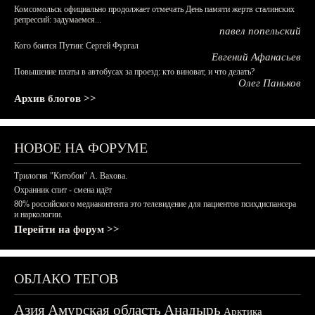
Комсомольск официально продолжает отмечать День памяти жертв сталинских
репрессий: задумаемся...
павел попельский
Кого боится Путин: Сергей Фургал
Евгений Афанасьев
Повышение платы в автобусах за проезд: кто виноват, и что делать?
Олег Паньков
Архив блогов >>
НОВОЕ НА ФОРУМЕ
Трилогия "Китобои" А. Вахова.
Охранник спит - смена идёт
80% российского медиаконтента это телевидение для пациентов психдиспансера
и наркологии.
Перейти на форум >>
ОБЛАКО ТЕГОВ
Азия
Амурская область
Анадырь
Арктика