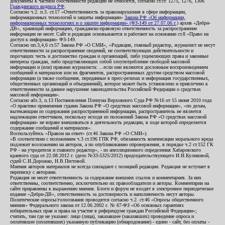
документы к частной собственности редакции не относятся, согласно ст.ст. 1275, 1276, 1306
Гражданского кодекса РФ
.
Согласно ч.2. п.3. ст.17 «Ответственность за правонарушения в сфере информации,
информационных технологий и защиты информации»
Закона РФ «Об информации,
информационных технологиях и о защите информации» (ФЗ-149 от 27.07.06 г.)
архив «Дебри-
ДВ», хранящий информацию, гражданско-правовую ответственность за распространение
информации не несет. Сайт и редакция основываются и работают на основании ст.8 «Право на
доступ к информации» ФЗ-149.
Согласно пп.3,4,6 ст.57 Закона РФ «О СМИ», «Редакция, главный редактор, журналист не несут
ответственности за распространение сведений, не соответствующих действительности и
порочащих честь и достоинство граждан и организаций, либо ущемляющих права и законные
интересы граждан, либо представляющих собой злоупотребление свободой массовой
информации и (или) правами журналиста: ...если они являются дословным воспроизведением
сообщений и материалов или их фрагментов, распространенных другим средством массовой
информации (а также сообщения, переданные в пресс-релизах и информация государственных,
общественных организаций и объединений), которое может быть установлено и привлечено к
ответственности за данное нарушение законодательства Российской Федерации о средствах
массовой информации».
Согласно абз.3, п.13 Постановления Пленума Верховного Суда РФ №16 от 15 июня 2010 года
«О практике применения судами Закона РФ «О средствах массовой информации», «по делам,
вытекающим из содержания распространенной информации, распространитель не является
надлежащим ответчиком, поскольку исходя из положений Закона РФ «О средствах массовой
информации» не вправе вмешиваться в деятельность редакции, в ходе которой определяется
содержание сообщений и материалов».
Воспользуйтесь «Правом на ответ» (ст.46 Закона РФ «О СМИ»).
«В соответствии с положением ч.3 ст.196 ГПК РФ, обязанность компенсации морального вреда
подлежит возложению на авторов, а по опубликованию опровержения, в порядке ч.2 ст.152 ГК
РФ - на учредителя и главного редактор», - из апелляционного определения Хабаровского
краевого суда от 22.08.2012 г. (дело №33-5325/2012) председательствующего И.И.Куликовой,
судей С.И.Дорожко, Н.В.Пестовой.
Мнения авторов материалов не всегда совпадают с позицией редакции. Редакция не вступает в
переписку с авторами.
Редакция не несет ответственность за содержание внешних ссылок и комментариев. За них
ответственны, соответственно, исключительно их правообладатели и авторы. Комментарии на
сайте приравнены к выражению мнения. Блоги и форум не входят в электронное периодическое
издание «Дебри-ДВ», ответственность за достоверность и наполняемость несут авторы.
Политические опросы/голосования проводятся согласно ч.2. ст.46 «Опросы общественного
мнения» Федерального закона от 12.06.2002 г. № 67-ФЗ «Об основных гарантиях
избирательных прав и права на участие в референдуме граждан Российской Федерации»;
считать, там где не указано: лицо (лица), заказавшее (заказавших) проведение опроса и
оплатившее (оплативших) указанную публикацию (обнародование) - едино - сайт, без оплаты -