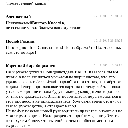
"проверенные" кадры.
Адекватный
22.10.2015 21:20:51
Неуважаемый
Виктор Киселёв
,
не всем же уподобляться вашему стилю
Иосиф Раскин
19.10.2015 20:25:25
И то верно! Тов. Синельников! Не изображайте Подколесина,
вам это не идёт!
Коренной биробиджанец
19.10.2015 15:36:19
Ну и руководство в Облздравотделе ЕАО!!! Казалось бы им
нужно в пояс кланяться уважаемым журналистам, что тем
удалось вскрыть"еврейский нарыв", а они от них, как чёрт от
ладана. Теперь проглядывается картина почему всё так плохо
у нас в медицине и пока будут такие руководители хорошего
от них не дождёшься. Значит новой власти пора вмешаться в
этот процесс, а не приглядываться. Уже сами врачи стонут от
такого руководства, а страдает народ.
Не пойму почему новый руководитель прячется, значит он не
может руководить! Надо разрешать проблемы, а не убегать
от них, тем более, что ты ещё не чем не обязан местным
журналистам.