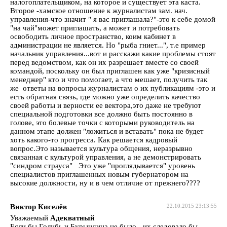
налогоплательщиком, на которое и существует эта каста.
Второе -хамское отношение к журналистам зам. нач.
управления-что значит " я вас приглашала?"-это к себе домой
"на чай"может приглашать, а может и потребовать
освободить личное пространство, коим кабинет в
администрации не является. Но "рыба гниет...", т.е пример
начальник управления...вот и расскажи какие проблемы стоят
перед ведомством, как он их разрешает вместе со своей
командой, поскольку он был приглашен как уже "кризисный
менеджер" кто и что помогает, а что мешает, получить так
же ответы на вопросы журналистам о их публикациям -это и
есть обратная связь, где можно уже определить качество
своей работы и верности ее вектора,это даже не требуют
специальной подготовки все должно быть постоянно в
голове, это болевые точки с которыми руководитель на
данном этапе должен "ложиться и вставать" пока не будет
хоть какого-то прогресса. Как решается кадровый
вопрос.Это называется культура общения, неразрывно
связанная с культурой управления, а не демонстрировать
"синдром страуса" Это уже "проглядывается" уровень
специалистов приглашенных новым губернатором на
высокие должности, ну и в чем отличие от прежнего????
Виктор Киселёв
22.10.2015 23:13:55
Уважаемый
Адекватный
Если бы Голубь и Бурындина не было - их следовало бы