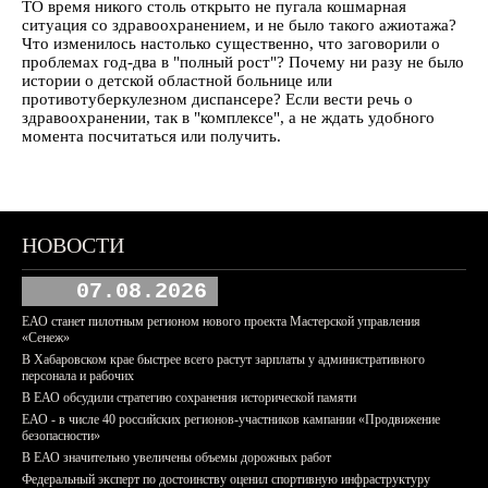
ТО время никого столь открыто не пугала кошмарная
ситуация со здравоохранением, и не было такого ажиотажа?
Что изменилось настолько существенно, что заговорили о
проблемах год-два в "полный рост"? Почему ни разу не было
истории о детской областной больнице или
противотуберкулезном диспансере? Если вести речь о
здравоохранении, так в "комплексе", а не ждать удобного
момента посчитаться или получить.
НОВОСТИ
07.08.2026
ЕАО станет пилотным регионом нового проекта Мастерской управления
«Сенеж»
В Хабаровском крае быстрее всего растут зарплаты у административного
персонала и рабочих
В ЕАО обсудили стратегию сохранения исторической памяти
ЕАО - в числе 40 российских регионов-участников кампании «Продвижение
безопасности»
В ЕАО значительно увеличены объемы дорожных работ
Федеральный эксперт по достоинству оценил спортивную инфраструктуру