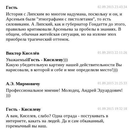
Гость
02.09.2015 23:43:34
История с Липским во многом надумана, поскольку и он, и
Арсеньев были "этнографами с пистолетами", то есть
силовиками. А Липский, как и губернатор Гондатти до этого,
правильно критиковали Арсеньева за пробелы в знаниях. В
общем, обычная житейская ситуация, но на изломе эпох
приобрела трагический оттенок.
Виктор Киселёв
01.09.2015 22:11:26
Уважаемый
Гость - Кисилеву
)))
Какую убедительную картину нашей действительности Вы
нарисовали, в которой и себе и мне определили место!)))
А.Э. Мирмовичу
01.09.2015 21:25:33
Профессиональное мнение! Молодец, Андрей Эдуардович!
)))
Гость - Кисилеву
01.09.2015 19:32:18
А вам, Киселев, слабо? Одна отрада - постукивать в
интернете, какать на людей. Да и сам обкаканный,
горемычный вы наш.