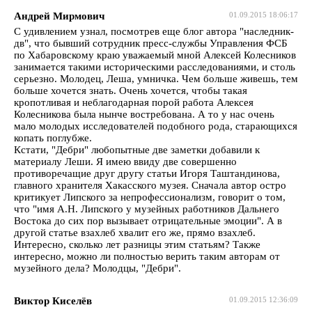
Андрей Мирмович
01.09.2015 18:06:17
С удивлением узнал, посмотрев еще блог автора "наследник-
дв", что бывший сотрудник пресс-службы Управления ФСБ
по Хабаровскому краю уважаемый мной Алексей Колесников
занимается такими историческими расследованиями, и столь
серьезно. Молодец, Леша, умничка. Чем больше живешь, тем
больше хочется знать. Очень хочется, чтобы такая
кропотливая и неблагодарная порой работа Алексея
Колесникова была нынче востребована. А то у нас очень
мало молодых исследователей подобного рода, старающихся
копать поглубже.
Кстати, "Дебри" любопытные две заметки добавили к
материалу Леши. Я имею ввиду две совершенно
противоречащие друг другу статьи Игоря Таштандинова,
главного хранителя Хакасского музея. Сначала автор остро
критикует Липского за непрофессионализм, говорит о том,
что "имя А.Н. Липского у музейных работников Дальнего
Востока до сих пор вызывает отрицательные эмоции". А в
другой статье взахлеб хвалит его же, прямо взахлеб.
Интересно, сколько лет разницы этим статьям? Также
интересно, можно ли полностью верить таким авторам от
музейного дела? Молодцы, "Дебри".
Виктор Киселёв
01.09.2015 12:36:09