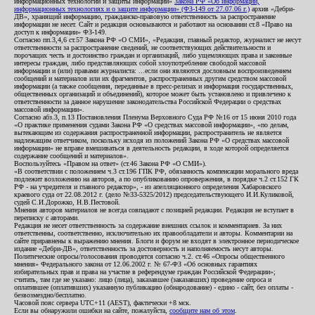
информационных технологий и защиты информации»
Закона РФ «Об информации,
информационных технологиях и о защите информации» (ФЗ-149 от 27.07.06 г.)
архив «Дебри-
ДВ», хранящий информацию, гражданско-правовую ответственность за распространение
информации не несет. Сайт и редакция основываются и работают на основании ст.8 «Право на
доступ к информации» ФЗ-149.
Согласно пп.3,4,6 ст.57 Закона РФ «О СМИ», «Редакция, главный редактор, журналист не несут
ответственности за распространение сведений, не соответствующих действительности и
порочащих честь и достоинство граждан и организаций, либо ущемляющих права и законные
интересы граждан, либо представляющих собой злоупотребление свободой массовой
информации и (или) правами журналиста: ...если они являются дословным воспроизведением
сообщений и материалов или их фрагментов, распространенных другим средством массовой
информации (а также сообщения, переданные в пресс-релизах и информация государственных,
общественных организаций и объединений), которое может быть установлено и привлечено к
ответственности за данное нарушение законодательства Российской Федерации о средствах
массовой информации».
Согласно абз.3, п.13 Постановления Пленума Верховного Суда РФ №16 от 15 июня 2010 года
«О практике применения судами Закона РФ «О средствах массовой информации», «по делам,
вытекающим из содержания распространенной информации, распространитель не является
надлежащим ответчиком, поскольку исходя из положений Закона РФ «О средствах массовой
информации» не вправе вмешиваться в деятельность редакции, в ходе которой определяется
содержание сообщений и материалов».
Воспользуйтесь «Правом на ответ» (ст.46 Закона РФ «О СМИ»).
«В соответствии с положением ч.3 ст.196 ГПК РФ, обязанность компенсации морального вреда
подлежит возложению на авторов, а по опубликованию опровержения, в порядке ч.2 ст.152 ГК
РФ - на учредителя и главного редактор», - из апелляционного определения Хабаровского
краевого суда от 22.08.2012 г. (дело №33-5325/2012) председательствующего И.И.Куликовой,
судей С.И.Дорожко, Н.В.Пестовой.
Мнения авторов материалов не всегда совпадают с позицией редакции. Редакция не вступает в
переписку с авторами.
Редакция не несет ответственность за содержание внешних ссылок и комментариев. За них
ответственны, соответственно, исключительно их правообладатели и авторы. Комментарии на
сайте приравнены к выражению мнения. Блоги и форум не входят в электронное периодическое
издание «Дебри-ДВ», ответственность за достоверность и наполняемость несут авторы.
Политические опросы/голосования проводятся согласно ч.2. ст.46 «Опросы общественного
мнения» Федерального закона от 12.06.2002 г. № 67-ФЗ «Об основных гарантиях
избирательных прав и права на участие в референдуме граждан Российской Федерации»;
считать, там где не указано: лицо (лица), заказавшее (заказавших) проведение опроса и
оплатившее (оплативших) указанную публикацию (обнародование) - едино - сайт, без оплаты -
безвозмездно/бесплатно.
Часовой пояс сервера UTC+11 (AEST), фактически +8 мск.
Если вы обнаружили ошибки на сайте, пожалуйста,
сообщите нам об этом
.