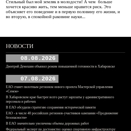
Стильный был мой земляк в молодости! А чем больше
хочется красиво жить, тем меньше нравится риск. Это
объясняет его поведение и в первую половину его жизни, и
во вторую, в спокойной раковине науки...
НОВОСТИ
08.08.2026
Дмитрий Демешин объявил режим повышенной готовности в Хабаровске
07.08.2026
ЕАО станет пилотным регионом нового проекта Мастерской управления
«Сенеж»
В Хабаровском крае быстрее всего растут зарплаты у административного
персонала и рабочих
В ЕАО обсудили стратегию сохранения исторической памяти
ЕАО - в числе 40 российских регионов-участников кампании «Продвижение
безопасности»
В ЕАО значительно увеличены объемы дорожных работ
Федеральный эксперт по достоинству оценил спортивную инфраструктуру