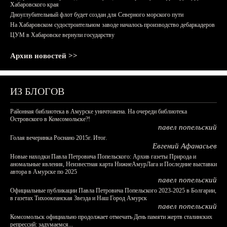
Хабаровского края
Дноуглубительный флот будет создан для Северного морского пути
На Хабаровском судостроительном заводе началось производство дебаркадеров
ЦУМ в Хабаровске вернули государству
Архив новостей >>
ИЗ БЛОГОВ
Районная библиотека в Амурске уничтожена. На очереди библиотека
Островского в Комсомольске?!
павел попельский
Голая вечеринка Роснано 2015г. Итог.
Евгений Афанасьев
Новые находки Павла Петровича Попельского: Архив газеты Природа и
аномальные явления, Неизвестная карта НижнеАмурЛага и Последние выставки
автора в Амурске по 2025
павел попельский
Официальные публикации Павла Петровича Попельского 2023-2025 в Болгарии,
в газетах Тихоокеанская Звезда и Наш Город Амурск
павел попельский
Комсомольск официально продолжает отмечать День памяти жертв сталинских
репрессий: задумаемся...