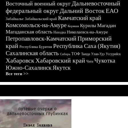
Дальневосточный
Восточный военный округ
федеральный округ
Дальний Восток
ЕАО
Камчатский край
Забайкалье
Забайкальский край
Комсомольск-на-Амуре
Магадан
Курилы
Корякия
Магаданская область
Николаевск-на-Амуре
Находка
Приморский
Петропавловск-Камчатский
край
Республика Саха (Якутия)
Республика Бурятия
Сахалинская область
ТОФ
Тында
Улан-Удэ
Уссурийск
Сибирь
Хабаровск
Хабаровский край
Чукотка
Чита
Южно-Сахалинск
Якутск
Все теги >>