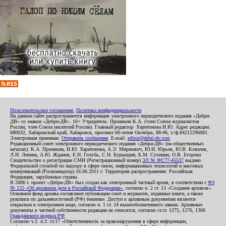
Пользовательское соглашение
,
Политика конфиденциальности
На данном сайте распространяется информация электронного периодического издания «Дебри-
ДВ» со знаком «Дебри-ДВ». 16+ Учредитель: Пронякин К.А. (член Союза журналистов
России, член Союза писателей России). Главный редактор: Харитонова И.Ю. Адрес редакции:
680032, Хабаровский край, Хабаровск, проспект 60-летия Октября, 88-46, т./ф.84212296081.
Электронная приемная:
Отправить сообщение
. E-mail:
editor@debri-dv.com
Редакционный совет электронного периодического издания «Дебри-ДВ» (на общественных
началах): К.А. Пронякин, И.Ю. Харитонова, А.Э. Мирмович, Ю.Н. Юрьев, Ю.В. Ковалев,
Л.Н. Левина, А.Ю. Жданов, Е.Н. Голубь, С.Н. Бурындин, Б.М. Сухинин, О.В. Егорова
Свидетельство о регистрации СМИ (Регистрационный номер)
ЭЛ № ФС77-45537
выдано
Федеральной службой по надзору в сфере связи, информационных технологий и массовых
коммуникаций (Роскомнадзор) 16.06.2011 г. Территория распространения: Российская
Федерация, зарубежные страны.
В 2006 г. проект «Дебри-ДВ» был создан как электронный частный архив, в соответствии с
ФЗ
№ 125 «Об архивном деле в Российской Федерации»
, согласно п. 2 ст. 13 «Создание архивов».
Основной фонд архива составляют публикации газет и журналов, изданные книги, а также
рукописи по дальневосточной (РФ) тематике. Доступ к архивным документам является
открытым в электронном виде, согласно п. 1 ст. 24 вышеобозначенного закона. Архивные
документы к частной собственности редакции не относятся, согласно ст.ст. 1275, 1276, 1306
Гражданского кодекса РФ
.
Согласно ч.2. п.3. ст.17 «Ответственность за правонарушения в сфере информации,