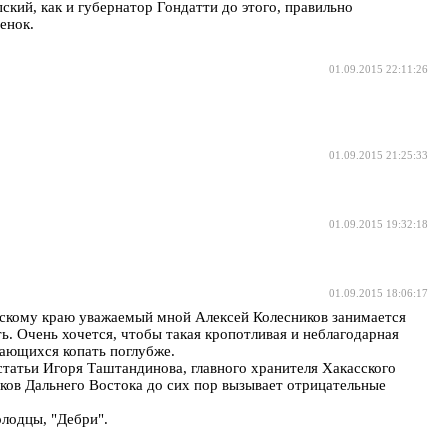
ский, как и губернатор Гондатти до этого, правильно
енок.
01.09.2015 22:11:26
01.09.2015 21:25:33
01.09.2015 19:32:18
01.09.2015 18:06:17
вскому краю уважаемый мной Алексей Колесников занимается
ь. Очень хочется, чтобы такая кропотливая и неблагодарная
арающихся копать поглубже.
татьи Игоря Таштандинова, главного хранителя Хакасского
иков Дальнего Востока до сих пор вызывает отрицательные
олодцы, "Дебри".