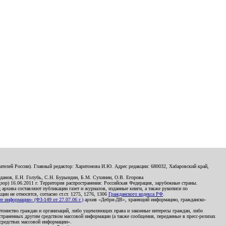
телей России). Главный редактор: Харитонова И.Ю. Адрес редакции: 680032, Хабаровский край,
данов, Е.Н. Голубь, С.Н. Бурындин, Б.М. Сухинин, О.В. Егорова
р) 16.06.2011 г. Территория распространения: Российская Федерация, зарубежные страны.
д архива составляют публикации газет и журналов, изданные книги, а также рукописи по
и не относятся, согласно ст.ст. 1275, 1276, 1306
Гражданского кодекса РФ
.
 информации» (ФЗ-149 от 27.07.06 г.)
архив «Дебри-ДВ», хранящий информацию, гражданско-
остоинство граждан и организаций, либо ущемляющих права и законные интересы граждан, либо
страненных другим средством массовой информации (а также сообщения, переданные в пресс-релизах
 средствах массовой информации».