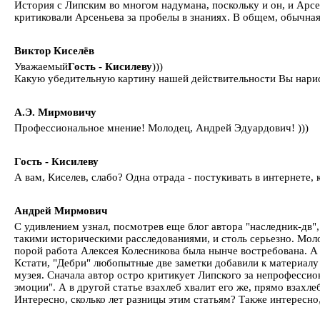
История с Липским во многом надумана, поскольку и он, и Арсе
критиковали Арсеньева за пробелы в знаниях. В общем, обычная
Виктор Киселёв
Уважаемый
Гость - Кисилеву
)))
Какую убедительную картину нашей действительности Вы нарисов
А.Э. Мирмовичу
Профессиональное мнение! Молодец, Андрей Эдуардович! )))
Гость - Кисилеву
А вам, Киселев, слабо? Одна отрада - постукивать в интернете,
Андрей Мирмович
С удивлением узнал, посмотрев еще блог автора "наследник-д
такими историческими расследованиями, и столь серьезно. Моло
порой работа Алексея Колесникова была нынче востребована. А
Кстати, "Дебри" любопытные две заметки добавили к материалу
музея. Сначала автор остро критикует Липского за непрофессио
эмоции". А в другой статье взахлеб хвалит его же, прямо взахле
Интересно, сколько лет разницы этим статьям? Также интересно