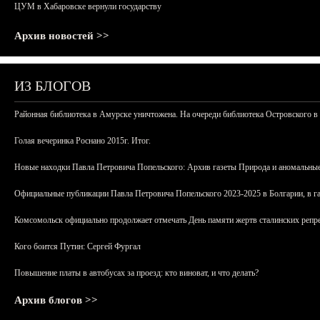
ЦУМ в Хабаровске вернули государству
Архив новостей >>
ИЗ БЛОГОВ
Районная библиотека в Амурске уничтожена. На очереди библиотека Островского в
Голая вечеринка Роснано 2015г. Итог.
Новые находки Павла Петровича Попельского: Архив газеты Природа и аномальные
Официальные публикации Павла Петровича Попельского 2023-2025 в Болгарии, в г
Комсомольск официально продолжает отмечать День памяти жертв сталинских репрес
Кого боится Путин: Сергей Фургал
Повышение платы в автобусах за проезд: кто виноват, и что делать?
Архив блогов >>