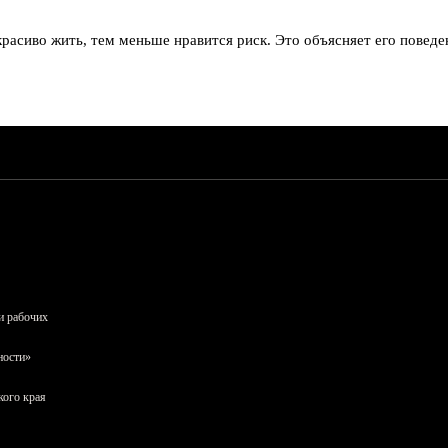
асиво жить, тем меньше нравится риск. Это объясняет его поведен
и рабочих
ности»
кого края