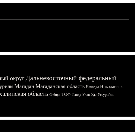
Дальневосточный федеральный
ный округ
Магадан
Магаданская область
урилы
Николаевск-
Находка
халинская область
ТОФ
Тында
Улан-Удэ
Уссурийск
Сибирь