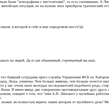
ньев были "этнографами с пистолетами", то есть силовиками. А Лип
 житейская ситуация, но на изломе эпох приобрела трагический отт
али, в которой и себе и мне определили место!)))
 какать на людей. Да и сам обкаканный, горемычный вы наш.
в", что бывший сотрудник пресс-службы Управления ФСБ по Хабаро
дец, Леша, умничка. Чем больше живешь, тем больше хочется знат
 то у нас очень мало молодых исследователей подобного рода, ст
 Леши. Я имею ввиду две совершенно противоречащие друг другу с
нализм, говорит о том, что "имя А.Н. Липского у музейных работн
б.
, можно ли полностью верить таким авторам от музейного дела? М