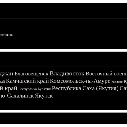
ркологии.
джан
Владивосток
Благовещенск
Восточный воен
Камчатский край
Комсомольск-на-Амуре
К
рай
Корякия
й край
Республика Саха (Якутия)
Са
Республика Бурятия
о-Сахалинск
Якутск