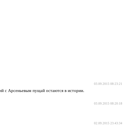
03.09.2015 08:23:21
ий с Арсеньевым пущай остаются в истории.
03.09.2015 08:20:18
02.09.2015 23:43:34