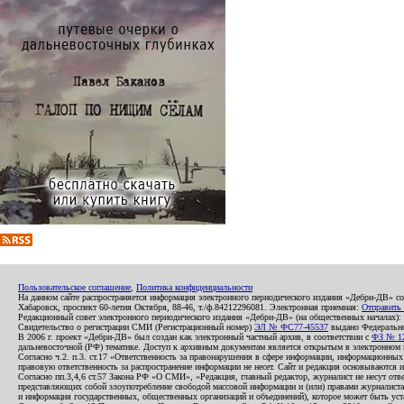
Пользовательское соглашение
,
Политика конфиденциальности
На данном сайте распространяется информация электронного периодического издания «Дебри-ДВ» с
Хабаровск, проспект 60-летия Октября, 88-46, т./ф.84212296081. Электронная приемная:
Отправить
Редакционный совет электронного периодического издания «Дебри-ДВ» (на общественных началах
Свидетельство о регистрации СМИ (Регистрационный номер)
ЭЛ № ФС77-45537
выдано Федеральной
В 2006 г. проект «Дебри-ДВ» был создан как электронный частный архив, в соответствии с
ФЗ № 12
дальневосточной (РФ) тематике. Доступ к архивным документам является открытым в электронном вид
Согласно ч.2. п.3. ст.17 «Ответственность за правонарушения в сфере информации, информационн
правовую ответственность за распространение информации не несет. Сайт и редакция основываются 
Согласно пп.3,4,6 ст.57 Закона РФ «О СМИ», «Редакция, главный редактор, журналист не несут отв
представляющих собой злоупотребление свободой массовой информации и (или) правами журналиста:
и информация государственных, общественных организаций и объединений), которое может быть уста