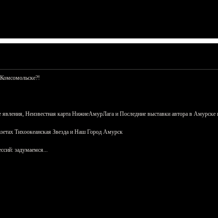
 Комсомольске?!
 явления, Неизвестная карта НижнеАмурЛага и Последние выставки автора в Амурске 
азетах Тихоокеанская Звезда и Наш Город Амурск
сий: задумаемся...