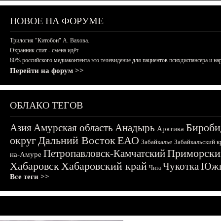
НОВОЕ НА ФОРУМЕ
Трилогия "Китобои" А. Вахова.
Охранник спит - смена идёт
80% российского медиаконтента это телевидение для пациентов психдиспансера и на
Перейти на форум >>
ОБЛАКО ТЕГОВ
Бироби
Азия
Амурская область
Анадырь
Арктика
округ
Дальний Восток
ЕАО
Забайкалье
Забайкальский к
Приморски
Петропавловск-Камчатский
на-Амуре
Хабаровск
Хабаровский край
Чукотка
Южн
Чита
Все теги >>